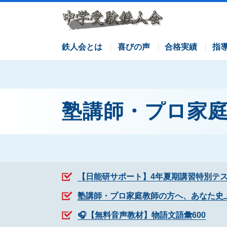
サピックスコース
日能研コース
栄光ゼミナールコース
各塾併用
鉄人会とは
喜びの声
合格実績
指
塾講師・プロ家
【日能研サポート】4年夏期講習特別テ
塾講師・プロ家庭教師の方へ、あなた史
🎧【無料音声教材】物語文語彙600