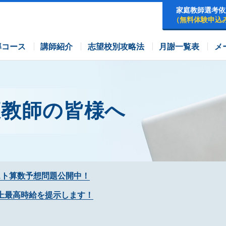
家庭教師選考依
（無料体験申込
早稲田アカデミーコース
四谷大塚コース
コース
導コース
講師紹介
志望校別攻略法
月謝一覧表
メ
庭教師の皆様へ
スト算数予想問題公開中！
上最高時給を提示します！