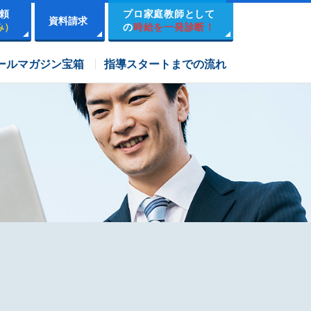
頼
プロ家庭教師として
資料請求
み）
の
時給を一発診断！
市進学院コース
ールマガジン宝箱
指導スタートまでの流れ