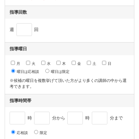
指導回数
週
回
指導曜日
月
火
水
木
金
土
日
曜日は応相談
曜日は限定
※候補の曜日を複数挙げて頂いた方がより多くの講師の中から選
考できます。
指導時間帯
時
分から
時
分まで
応相談
限定