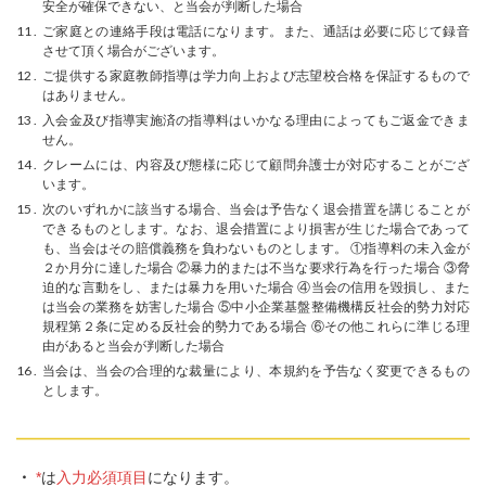
安全が確保できない、と当会が判断した場合
ご家庭との連絡手段は電話になります。また、通話は必要に応じて録音
させて頂く場合がございます。
ご提供する家庭教師指導は学力向上および志望校合格を保証するもので
はありません。
入会金及び指導実施済の指導料はいかなる理由によってもご返金できま
せん。
クレームには、内容及び態様に応じて顧問弁護士が対応することがござ
います。
次のいずれかに該当する場合、当会は予告なく退会措置を講じることが
できるものとします。なお、退会措置により損害が生じた場合であって
も、当会はその賠償義務を負わないものとします。 ①指導料の未入金が
２か月分に達した場合 ②暴力的または不当な要求行為を行った場合 ③脅
迫的な言動をし、または暴力を用いた場合 ④当会の信用を毀損し、また
は当会の業務を妨害した場合 ⑤中小企業基盤整備機構反社会的勢力対応
規程第２条に定める反社会的勢力である場合 ⑥その他これらに準じる理
由があると当会が判断した場合
当会は、当会の合理的な裁量により、本規約を予告なく変更できるもの
とします。
*
は
入力必須項目
になります。