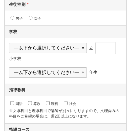
生徒性別
男子
女子
学校
立
小学校
年生
指導教科
国語
算数
理科
社会
※文系科目と理系科目で講師が別々になりますので、文理両方の
科目をご希望の場合は、週2回以上になります。
指導コース