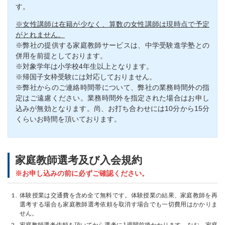
す。
※女性講師は在籍が少なく、算数の女性講師は現時点で予定
がとれません。
※弊社の提供する家庭教師サービスは、中学受験進学塾との
併用を前提としております。
※対象学年は小学校4年生以上となります。
※帰国子女枠受験には対応しておりません。
※弊社からのご連絡時間帯について、弊社の業務時間外の指
定はご遠慮ください。業務時間外を指定された場合はお申し
込みが無効となります。尚、お打ち合わせには10分から15分
くらいお時間を頂いております。
家庭教師選考及び入会規約
※お申し込みの前に必ずご確認ください。
体験授業は交通費を含め全て無料です。体験授業の結果、家庭教師を再
選考する場合も家庭教師選考依頼を取消す場合でも一切費用はかかりま
せん。
家庭教師選考依頼を頂いてから選考に1週間前後かかります。なお、家庭