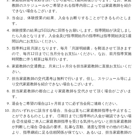
教師のスケジュールやご希望される指導内容によっては家庭教師を紹介
できない場合もございます。
当会は、体験授業の結果、入会をお断りすることができるものとしま
す。
体験授業の結果は5日以内に回答をお願いします。指導開始が決定しまし
たら入会となります。入会金及び指導開始月の指導料は指導開始決定1週
間以内にお支払いください。
指導料は前月謝となります。毎月「月謝明細書」を郵送させて頂きます
ので、毎月12日までに当月分をお支払いください。なお、前月指導実施
時間数に伴う精算は毎月行います。
家庭教師の交通費は、月末に1ヶ月分を担当家庭教師に直接お支払いくだ
さい。
担当家庭教師の交代選考は無料で行います。但し、スケジュール等によ
り交代家庭教師を紹介できない場合もございます。
担当家庭教師の都合により家庭教師を交代させて頂く場合がございま
す。
退会をご希望の場合は1ヶ月前までに必ず当会宛ご連絡ください。
次のいずれかに該当する場合、当会は直ちに家庭教師指導を中止するこ
とができるものとします。 ①期日までに指導料の入金が確認できない場
合 ②生徒様ご本人に家庭教師指導を受ける気持ちがないと担当家庭教師
が判断した場合 ③金品の要求、乱暴な言動、過度な苦情その他の行為に
より、指導継続に足る信頼関係が保てない、あるいは、担当家庭教師の