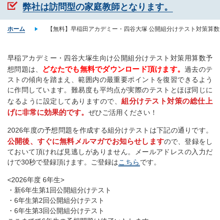
弊社は訪問型の家庭教師となります。
ホーム
【無料】早稲田アカデミー・四谷大塚 公開組分けテスト対策算
早稲アカデミー・四谷大塚生向け公開組分けテスト対策用算数予
どなたでも無料でダウンロード頂けます。
想問題は、
過去のテ
ストの傾向を踏まえ、範囲内の最重要ポイントを復習できるよう
に作問しています。難易度も平均点が実際のテストとほぼ同じに
組分けテスト対策の総仕上
なるように設定してありますので、
げに非常に効果的です。
ぜひご活用ください！
2026年度の予想問題を作成する組分けテストは下記の通りです。
公開後、すぐに無料メルマガでお知らせします
ので、登録をし
ておいて頂ければ見逃しがありません。メールアドレスの入力だ
けで30秒で登録頂けます。ご登録は
こちら
です。
<2026年度 6年生>
・新6年生第1回公開組分けテスト
・6年生第2回公開組分けテスト
・6年生第3回公開組分けテスト