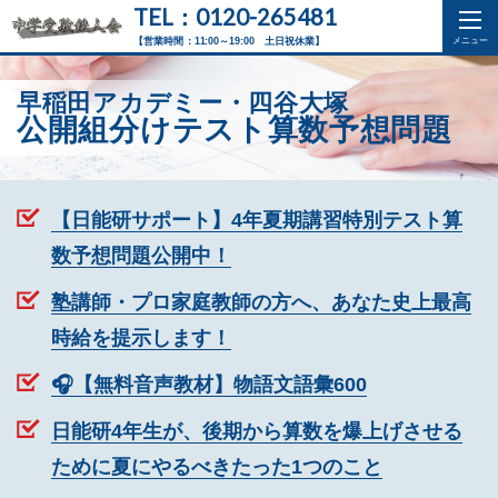
TEL：0120-265481
【営業時間：11:00～19:00 土日祝休業】
早稲田アカデミー・四谷大塚
公開組分けテスト算数予想問題
【日能研サポート】4年夏期講習特別テスト算
数予想問題公開中！
塾講師・プロ家庭教師の方へ、あなた史上最高
時給を提示します！
🎧【無料音声教材】物語文語彙600
日能研4年生が、後期から算数を爆上げさせる
ために夏にやるべきたった1つのこと