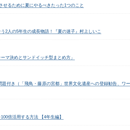
上げさせるために夏にやるべきたった1つのこと
え合う2人の5年生の成長物語！『夏の迷子』村上しいこ
のテーマ決めとサンドイッチ型まとめ方」
事予想問題付き（「飛鳥・藤原の宮都」世界文化遺産への登録勧告、ワ
を100倍活用する方法 【4年生編】