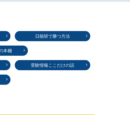
日能研で勝つ方法
の本棚
受験情報ここだけの話