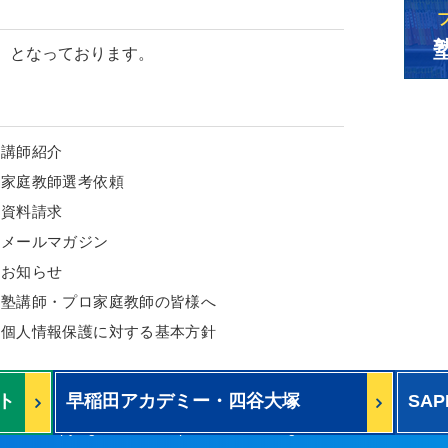
）となっております。
講師紹介
家庭教師選考依頼
資料請求
メールマガジン
お知らせ
塾講師・プロ家庭教師の皆様へ
個人情報保護に対する基本方針
ト
早稲田アカデミー・四谷大塚
SA
を無料で公開中！
を無
公開組分けテスト算数予想問題
組分
Copyright ©LB corporation All Rights Reserved..