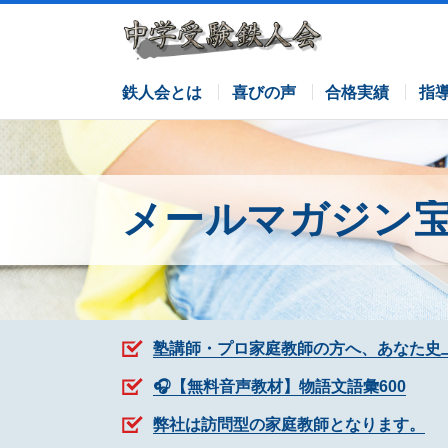
サピックスコース
日能研コース
栄光ゼミナールコース
各塾併用
鉄人会とは
喜びの声
合格実績
指
メールマガジン
塾講師・プロ家庭教師の方へ、あなた史
🎧【無料音声教材】物語文語彙600
弊社は訪問型の家庭教師となります。