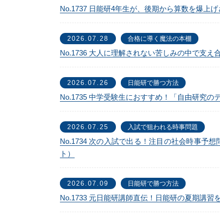
No.1737 日能研4年生が、後期から算数を爆
2026.07.28
合格に導く魔法の本棚
No.1736 大人に理解されない苦しみの中で支
2026.07.26
日能研で勝つ方法
No.1735 中学受験生におすすめ！「自由研究
2026.07.25
入試で狙われる時事問題
No.1734 次の入試で出る！注目の社会時
ト）
2026.07.09
日能研で勝つ方法
No.1733 元日能研講師直伝！日能研の夏期講習