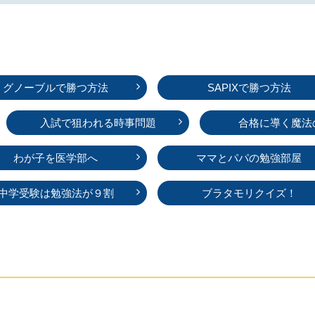
グノーブルで勝つ方法
SAPIXで勝つ方法
入試で狙われる時事問題
合格に導く魔法
わが子を医学部へ
ママとパパの勉強部屋
中学受験は勉強法が９割
ブラタモリクイズ！