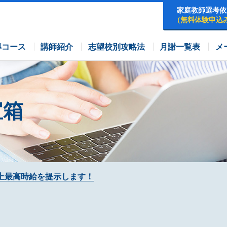
家庭教師選考依
（無料体験申込
早稲田アカデミーコース
四谷大塚コース
コース
導コース
講師紹介
志望校別攻略法
月謝一覧表
メ
宝箱
上最高時給を提示します！