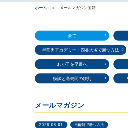
ホーム
メールマガジン宝箱
全て
早稲田アカデミー・
四谷大塚で勝つ方法
わが子を早慶へ
模試と過去問の鉄則
メールマガジン
2026.08.01
日能研で勝つ方法