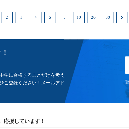
2
3
4
5
10
20
30
す！
中学に合格することだけを考え
ひご登録ください！メールアド
。応援しています！