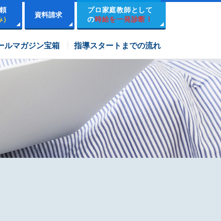
頼
プロ家庭教師として
資料請求
み）
の
時給を一発診断！
市進学院コース
ールマガジン宝箱
指導スタートまでの流れ