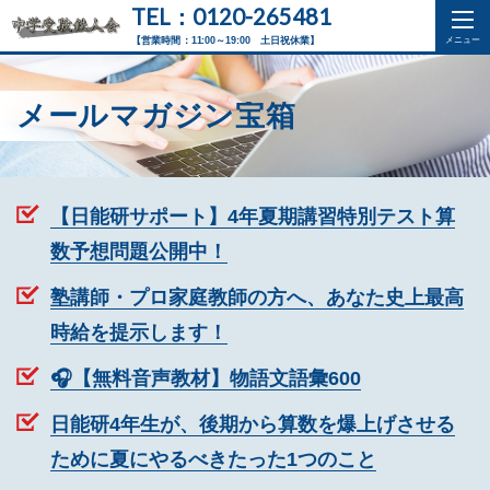
TEL：0120-265481
【営業時間：11:00～19:00 土日祝休業】
メールマガジン宝箱
【日能研サポート】4年夏期講習特別テスト算
数予想問題公開中！
塾講師・プロ家庭教師の方へ、あなた史上最高
時給を提示します！
🎧【無料音声教材】物語文語彙600
日能研4年生が、後期から算数を爆上げさせる
ために夏にやるべきたった1つのこと