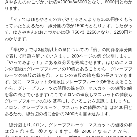
きやさんのおこづかいは③=2000×3=6000となり、6000円とわか
ります。
「イ」ではゆきやさんの方がさとるさんよりも1500円多くもら
っていたとあるため、線分図の②が1500円となります。したがっ
て、ゆきやさんのおこづかいは③=750×3=2250となり、2250円と
わかります。
「学び2」では3種類以上の量についての「倍」の関係を線分図
で表して問題を解いていきます。200ページの例で説明します。
「やってみよう！」にある線分図を完成させます。はじめにメロ
ンの値段はグレープフルーツの10倍とあることから、グレープフ
ルーツの値段の線を①、メロンの値段の線を⑩の長さでかきま
す。次に、マスカットの値段はグレープフルーツの5倍とあること
から、グレープフルーツの値段の線を①、マスカットの値段の線
を⑤の長さでかきます(ここでメロンの値段もマスカットの値段も
グレープフルーツの①を基準にしていることを意識しましょう)。
メロン、グレープフルーツ、マスカットの値段の合計は2400円と
あるため、線分図の横に合計の2400円を書き込みます。
線分図よりメロン、グレープフルーツ、マスカットの値段の和
は⑩＋①＋⑤=⑯となります。⑯=2400となることから、