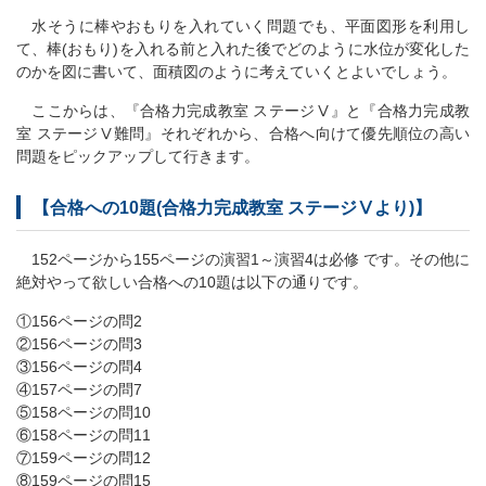
水そうに棒やおもりを入れていく問題でも、平面図形を利用し
て、棒(おもり)を入れる前と入れた後でどのように水位が変化した
のかを図に書いて、面積図のように考えていくとよいでしょう。
ここからは、『合格力完成教室 ステージⅤ』と『合格力完成教
室 ステージⅤ難問』それぞれから、合格へ向けて優先順位の高い
問題をピックアップして行きます。
【合格への10題(合格力完成教室 ステージⅤより)】
152ページから155ページの演習1～演習4は必修 です。その他に
絶対やって欲しい合格への10題は以下の通りです。
①156ページの問2
②156ページの問3
③156ページの問4
④157ページの問7
⑤158ページの問10
⑥158ページの問11
⑦159ページの問12
⑧159ページの問15