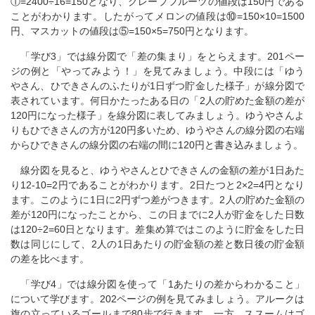
①=2400÷16=150となり、グレープフルーツの値段は150円である
ことがわかります。したがってメロンの値段は⑩=150×10=1500
円、マスカットの値段は⑤=150×5=750円となります。
「学び3」では線分図で「差の集まり」をとらえます。201ペー
ジの例と「やってみよう！」を見てみましょう。中段には「ゆう
やさん、ひできさんのふたりが1日ずつ貯金した様子」が線分図で
表されています。何日かたったある日の「2人の貯めた金額の差が
120円になった様子」を線分図に表してみましょう。ゆうやさんよ
りもひできさんの方が120円多いため、ゆうやさんの線分図の右端
からひできさんの線分図の右端の間に120円と書き込みましょう。
線分図を見ると、ゆうやさんとひできさんの金額の差が1日あた
り12-10=2円であることがわかります。2日たつと2×2=4円となり
ます。このように1日に2円ずつ差がつきます。2人の貯めた金額の
差が120円になったことから、この日までに2人が貯金をした日数
は120÷2=60日となります。差集め算ではこのように貯金をした日
数は同じにして、2人の1日あたりの貯金額の差と数日後の貯金額
の差を比べます。
「学び4」では線分図を使って「1あたりの差からわかること」
について学びます。202ページの例を見てみましょう。アルークは
旗の立っているゴールまで80歩で行きます。一方、ススームはゴ