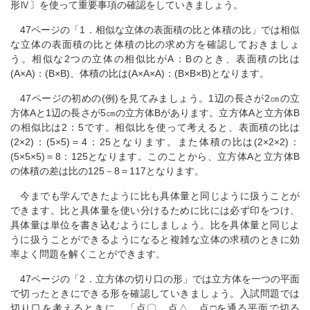
形Ⅳ〕を使って重要事項の確認をしていきましょう。
47ページの「1．相似な立体の表面積の比と体積の比」では相似
な立体の表面積の比と体積の比の求め方を確認しておきましょ
う。相似な2つの立体の相似比がA：Bのとき、表面積の比は
(A×A)：(B×B)、体積の比は(A×A×A)：(B×B×B)となります。
47ページの初めの(例)を見てみましょう。1辺の長さが2㎝の立
方体Aと1辺の長さが5㎝の立方体Bがあります。立方体Aと立方体B
の相似比は2：5です。相似比を使って考えると、表面積の比は
(2×2)：(5×5)＝4：25となります。また体積の比は(2×2×2)：
(5×5×5)＝8：125となります。このことから、立方体Aと立方体B
の体積の差は比の125－8＝117となります。
今までも学んできたように比も具体量と同じように扱うことが
できます。比と具体量を使い分けるために比には必ず印をつけ、
具体量は単位を書き込むようにしましょう。比を具体量と同じよ
うに扱うことができるようになると複雑な立体の求積のときに効
率よく問題を解くことができます。
47ページの「2．立方体の切り口の形」では立方体を一つの平面
で切ったときにできる形を確認していきましょう。入試問題では
切り口を考えるときに、「点〇、点△、点□を通る平面で切る