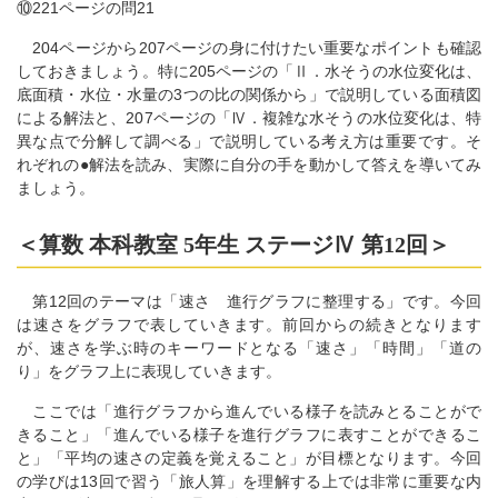
⑩221ページの問21
204ページから207ページの身に付けたい重要なポイントも確認
しておきましょう。特に205ページの「Ⅱ．水そうの水位変化は、
底面積・水位・水量の3つの比の関係から」で説明している面積図
による解法と、207ページの「Ⅳ．複雑な水そうの水位変化は、特
異な点で分解して調べる」で説明している考え方は重要です。そ
れぞれの●解法を読み、実際に自分の手を動かして答えを導いてみ
ましょう。
＜算数 本科教室 5年生 ステージⅣ 第12回＞
第12回のテーマは「速さ 進行グラフに整理する」です。今回
は速さをグラフで表していきます。前回からの続きとなります
が、速さを学ぶ時のキーワードとなる「速さ」「時間」「道の
り」をグラフ上に表現していきます。
ここでは「進行グラフから進んでいる様子を読みとることがで
きること」「進んでいる様子を進行グラフに表すことができるこ
と」「平均の速さの定義を覚えること」が目標となります。今回
の学びは13回で習う「旅人算」を理解する上では非常に重要な内