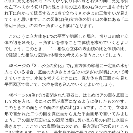
の面に見える斜め右下へ向かう切り口の線と右側の面に見える斜
め左下へ向かう切り口の線と手前の正方形の右側の一辺をそれぞ
れ下に向かって延長すると1点で交わりさかさまの三角すいが見え
てくると思います。この図形は(例)立方体の切り口の形にある「二
等辺三角形」の図の三角すいと相似になります。
このように立方体を1つの平面で切断した場合、切り口の線と立
体の辺を延長し、三角すいを作ることで体積を求めていくとよい
でしょう。このとき、「1．相似な立体の表面積の比と体積の比」
で確認した相似な図形の体積比の考え方を使うとよいでしょう。
48ページの「3．水位の変化」では直方体の容器に一定量の水が
入っている場合、底面の大きさと水位(水の深さ)の関係について考
えていきます。水位を考えるときには、直方体を真正面から見た
平面図形で書いて、水位を書き込んでいくとよいでしょう。
48ページの(例)では密閉された容器に、はじめはアの面を底面に
して水を入れ、次にイの面が底面になるように倒したものです。
このときアの面とイの面の面積の比は3：5です。ここで、立体図
形で書かれた二つの図を真正面から見た平面図形で書いてみまし
ょう。アの面が底面の左の図形は縦に長い長方形の内部に水面を
書きます。ここでアの底面積は3のため、長方形の下の辺のところ
に3と書きます。すると、長方形の横の長さの3と水位の積が入れ