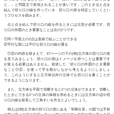
と…」と問題文で表現されることが多いです。このとき点と点を
結んで切り口の線を作っていき、切り口の形を特定していくとい
うプロセスを踏みます。
点と点を結んで切り口の線を作るときには注意が必要です。切
り口の作図のとき重要なことは次の2つです。
①同一平面上の2点は直線で結ぶことができる
②平行な面には平行な切り口の線が通る
①②の内容を踏まえて、47ページの下の(例)立方体の切り口の形
を見てみましょう。切り口の形はイメージを持つことは重要です
が覚える必要はありません。前述した「切り口の作図のとき重要
なこと①②」を使って手を動かしながら考えるようにしましょ
う。このようにすると立方体以外の立体でも切り口を書くことが
できるようになります。
また、立方体を平面で切断すると2つの立体ができます。切断し
たときにできる2つの立体の体積を求めるときには立方体の辺や切
り口の線を延長して三角すいを作るとよいでしょう。
例えば(例)立方体の切り口の形にある「等脚台形」の図では手前