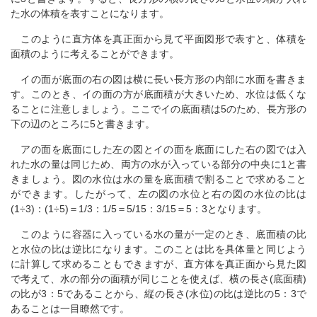
た水の体積を表すことになります。
このように直方体を真正面から見て平面図形で表すと、体積を
面積のように考えることができます。
イの面が底面の右の図は横に長い長方形の内部に水面を書きま
す。このとき、イの面の方が底面積が大きいため、水位は低くな
ることに注意しましょう。ここでイの底面積は5のため、長方形の
下の辺のところに5と書きます。
アの面を底面にした左の図とイの面を底面にした右の図では入
れた水の量は同じため、両方の水が入っている部分の中央に1と書
きましょう。図の水位は水の量を底面積で割ることで求めること
ができます。したがって、左の図の水位と右の図の水位の比は
(1÷3)：(1÷5)＝1/3：1/5＝5/15：3/15＝5：3となります。
このように容器に入っている水の量が一定のとき、底面積の比
と水位の比は逆比になります。このことは比を具体量と同じよう
に計算して求めることもできますが、直方体を真正面から見た図
で考えて、水の部分の面積が同じことを使えば、横の長さ(底面積)
の比が3：5であることから、縦の長さ(水位)の比は逆比の5：3で
あることは一目瞭然です。