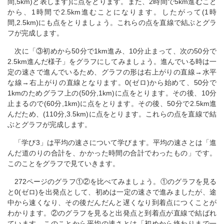
間,5km)と表します)に点をとります。また、2時間で5km進むこと
から、1時間で2.5km進むことになります。したがって(1時
間,2.5km)にも点をとりましょう。これらの点を直線で結ぶとグラ
フが完成します。
次に「③初めから50分で1km進み、10分止まって、次の50分で
2.5km進んだ様子」をグラフにしてみましょう。進んでいる時は一
定の速さで進んでいるため、グラフの形は右上がりの直線→水平
な線→右上がりの直線となります。0(ゼロ)から始めて、50分で
1kmのためグラフ上の(50分,1km)に点をとります。その後、10分
止まるので(60分,1km)に点をとります。その後、50分で2.5km進
んだため、(110分,3.5km)に点をとります。これらの点を直線で結
ぶとグラフが完成します。
「学び3」は平均の速さについて学びます。平均の速さとは「進
んだ道のりの合計を、かかった時間の合計でわったもの」です。
このことをグラフで見ていきます。
272ページのグラフ①②を比べてみましょう。①のグラフを見る
と0(ゼロ)を出発点として、初めは一定の速さで進みましたが、途
中から速くなり、その後だんだんと遅くなり到着点につくことが
わかります。②のグラフを見ると出発点と到着点が直線で結ばれ
ています。このことから平均の速さとは「初めから終わりまで一