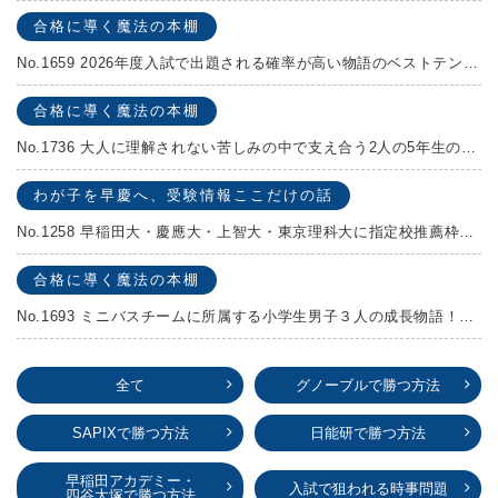
合格に導く魔法の本棚
No.1659 2026年度入試で出題される確率が高い物語のベストテンを発表します！
合格に導く魔法の本棚
No.1736 大人に理解されない苦しみの中で支え合う2人の5年生の成長物語！『夏の迷子』村上しいこ
わが子を早慶へ、受験情報ここだけの話
No.1258 早稲田大・慶應大・上智大・東京理科大に指定校推薦枠がある学校
合格に導く魔法の本棚
No.1693 ミニバスチームに所属する小学生男子３人の成長物語！『ポジション！』高田由紀子 予想問題付き！
全て
グノーブルで勝つ方法
SAPIXで勝つ方法
日能研で勝つ方法
早稲田アカデミー・
入試で狙われる時事問題
四谷大塚で勝つ方法