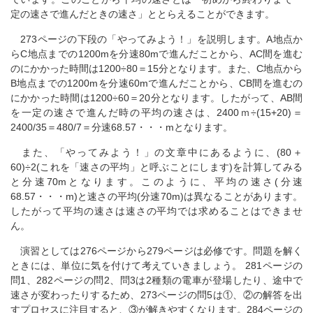
定の速さで進んだときの速さ」ととらえることができます。
273ページの下段の「やってみよう！」を説明します。A地点か
らC地点までの1200mを分速80mで進んだことから、AC間を進む
のにかかった時間は1200÷80＝15分となります。また、C地点から
B地点までの1200mを分速60mで進んだことから、CB間を進むの
にかかった時間は1200÷60＝20分となります。したがって、AB間
を一定の速さで進んだ時の平均の速さは、2400ｍ÷(15+20)＝
2400/35＝480/7＝分速68.57・・・mとなります。
また、「やってみよう！」の文章中にあるように、(80＋
60)÷2(これを「速さの平均」と呼ぶことにします)を計算してみる
と分速70mとなります。このように、平均の速さ(分速
68.57・・・m)と速さの平均(分速70m)は異なることがあります。
したがって平均の速さは速さの平均では求めることはできませ
ん。
演習としては276ページから279ページは必修です。問題を解く
ときには、単位に気を付けて考えていきましょう。 281ページの
問1、282ページの問2、問3は2種類の電車が登場したり、途中で
速さが変わったりするため、273ページの問5は①、②の解答を出
すプロセスに注目すると、③が解きやすくなります。284ページの