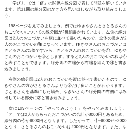
「学び1」では「倍」の関係を線分図で表して問題を解いていき
ます。第11回の線分図のかき方を思い出しながら取り組みましょ
う。
198ページを見てみましょう。例ではゆきやさんとさとるさんの
おこづかいについての線分図が2種類書かれています。左側の線分
図は2人のおこづかいを横に並べて書いたもので、全体の長さが2
人のおこづかいの和になっています。ゆきやさんのおこづかいは
さとるさんの3倍ですから、さとるさんのおこづかいを①、ゆきや
さんのおこづかいを③とします。すると2人のおこづかいの和は④
と表すことができます。線分図の左端から右端を結んで④と書き
込みましょう。
右側の線分図は2人のおこづかいを縦に並べて書いたもので、ゆ
きやさんの方がさとるさんよりも②だけ多いことがわかります。
さとるさんを基準にした場合、ゆきやさんの線分図の右側にはみ
出している部分に②と書き込みましょう。
次に199ページの「やってみよう！」をやってみましょう。
「ア」では2人がもらったおこづかいの合計が8000円とあるため、
線分図の④が8000円となります。したがって、①=8000÷4=2000
となり、さとるさんのおこづかいは2000円となります。また、ゆ