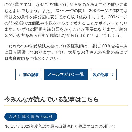
の問4②アでは、なぜこの問いかけがあるのか考えてイの問いに進
むとよいでしょう。また、207ページの問1、208ページの問2では
問題文の条件を線分図に表してから取り組みましょう。209ページ
の問5②③では個数や本数をそろえて考えることがポイントとなり
ます。いずれの問題も線分図をかくことが重要になります。線分
図のかき方をあらためて確認しながら取り組むとよいでしょう。
われわれ中学受験鉄人会のプロ家庭教師は、常に100％合格を胸
に日々研鑽しております。ぜひ、大切なお子さんの合格の為にプ
ロ家庭教師をご指名ください。
メールマガジン一覧
前の記事
次の記事
今みんなが読んでいる記事はこちら
合格に導く魔法の本棚
No.1577 2025年度入試で最も出題された物語文はこの6冊だ！