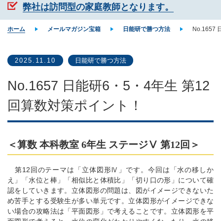
弊社は訪問型の家庭教師となります。
ホーム
メールマガジン宝箱
日能研で勝つ方法
No.165
2025.11.10
日能研で勝つ方法
No.1657 日能研6・5・4年生 第12
回算数対策ポイント！
＜算数 本科教室 6年生 ステージⅤ 第12回＞
第12回のテーマは「立体図形Ⅳ」です。今回は「水の移しか
え」「水位と棒」「相似比と体積比」「切り口の形」について確
認をしていきます。立体図形の問題は、図がイメージできないた
め苦手とする受験生が多い単元です。立体図形がイメージできな
い場合の攻略法は「平面図形」で考えることです。立体図形を平