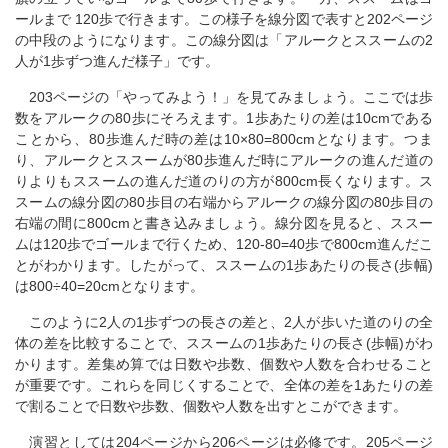
ールまで 120歩で行きます。この様子を線分図で表すと202ページ
の中段のようになります。この線分図は「アルークとススームの2
人が1歩ずつ進んだ様子」です。
203ページの「やってみよう！」を見てみましょう。ここでは歩
数をアルークの80歩にそろえます。1歩あたりの差は10cmである
ことから、80歩進んだ時の差は10×80=800cmとなります。つま
り、アルークとススームが80歩進んだ時にアルークの進んだ道の
りよりもススームの進んだ道のりの方が800cm長くなります。ス
スームの線分図の80歩目の右端からアルークの線分図の80歩目の
右端の間に800cmと書き込みましょう。線分図を見ると、ススー
ムは120歩でゴールまで行くため、120-80=40歩で800cm進んだこ
とがわかります。したがって、ススームの1歩あたりの長さ(歩幅)
は800÷40=20cmとなります。
このように2人の1歩ずつの長さの差と、2人が歩いた道のりの全
体の差を比較することで、ススームの1歩あたりの長さ(歩幅)がわ
かります。差集め算では日数や歩数、個数や人数を合わせること
が重要です。これらを同じくすることで、全体の差を1あたりの差
で割ることで日数や歩数、個数や人数を出すとこができます。
演習としては204ページから206ページは必修です。205ページ