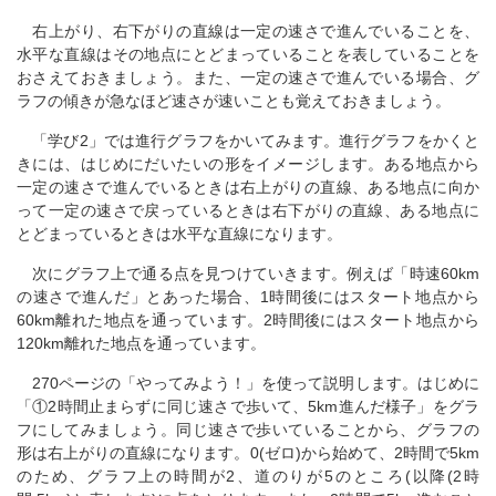
右上がり、右下がりの直線は一定の速さで進んでいることを、
水平な直線はその地点にとどまっていることを表していることを
おさえておきましょう。また、一定の速さで進んでいる場合、グ
ラフの傾きが急なほど速さが速いことも覚えておきましょう。
「学び2」では進行グラフをかいてみます。進行グラフをかくと
きには、はじめにだいたいの形をイメージします。ある地点から
一定の速さで進んでいるときは右上がりの直線、ある地点に向か
って一定の速さで戻っているときは右下がりの直線、ある地点に
とどまっているときは水平な直線になります。
次にグラフ上で通る点を見つけていきます。例えば「時速60km
の速さで進んだ」とあった場合、1時間後にはスタート地点から
60km離れた地点を通っています。2時間後にはスタート地点から
120km離れた地点を通っています。
270ページの「やってみよう！」を使って説明します。はじめに
「①2時間止まらずに同じ速さで歩いて、5km進んだ様子」をグラ
フにしてみましょう。同じ速さで歩いていることから、グラフの
形は右上がりの直線になります。0(ゼロ)から始めて、2時間で5km
のため、グラフ上の時間が2、道のりが5のところ(以降(2時