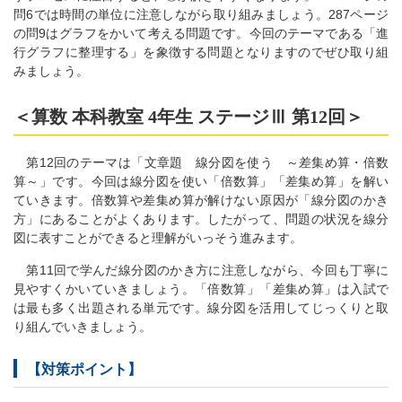
問6では時間の単位に注意しながら取り組みましょう。287ページ
の問9はグラフをかいて考える問題です。今回のテーマである「進
行グラフに整理する」を象徴する問題となりますのでぜひ取り組
みましょう。
＜算数 本科教室 4年生 ステージⅢ 第12回＞
第12回のテーマは「文章題 線分図を使う ～差集め算・倍数
算～」です。今回は線分図を使い「倍数算」「差集め算」を解い
ていきます。倍数算や差集め算が解けない原因が「線分図のかき
方」にあることがよくあります。したがって、問題の状況を線分
図に表すことができると理解がいっそう進みます。
第11回で学んだ線分図のかき方に注意しながら、今回も丁寧に
見やすくかいていきましょう。「倍数算」「差集め算」は入試で
は最も多く出題される単元です。線分図を活用してじっくりと取
り組んでいきましょう。
【対策ポイント】