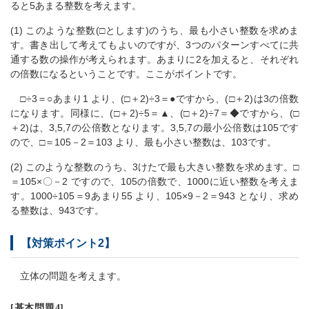
ると5あまる整数を考えます。
(1) このような整数(□とします)のうち、最も小さい整数を求めま
す。書き出して考えてもよいのですが、3つのパターンすべてに共
通する数の操作が考えられます。あまりに2を加えると、それぞれ
の倍数になるということです。ここがポイントです。
□÷3＝○あまり1 より、(□＋2)÷3＝●ですから、(□＋2)は3の倍数
になります。同様に、(□＋2)÷5＝▲、(□＋2)÷7＝◆ですから、(□
＋2)は、3,5,7の公倍数となります。3,5,7の最小公倍数は105です
ので、□＝105－2＝103 より、最も小さい整数は、103です。
(2) このような整数のうち、3けたで最も大きい整数を求めます。□
＝105×〇－2 ですので、105の倍数で、1000に近い整数を考えま
す。1000÷105＝9あまり55 より、105×9－2＝943 となり、求め
る整数は、943です。
【対策ポイント2】
立体の問題を考えます。
[基本問題4]