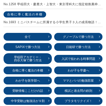
No.1258 早稲田大・慶應大・上智大・東京理科大に指定校推薦枠がある学校
合格に導く魔法の本棚
No.1693 ミニバスチームに所属する小学生男子３人の成長物語！『ポジション！』高田由紀子 予想問題付き！
全て
グノーブルで勝つ方法
SAPIXで勝つ方法
日能研で勝つ方法
早稲田アカデミー・
入試で狙われる時事問題
四谷大塚で勝つ方法
合格に導く魔法の本棚
わが子を早慶へ
わが子を医学部へ
ママとパパの勉強部屋
受験情報ここだけの話
模試と過去問の鉄則
中学受験は勉強法が９割
ブラタモリクイズ！