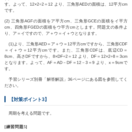
す。よって、12×2÷2＝12 より、三角形AEDの面積は、12平方cm
です。
(2) 三角形AGFの面積をア平方cm、三角形GCEの面積をイ平方
cm、四角形FGEDの面積をウ平方cmとします。問題文の条件よ
り、ア＝イですので、ア＋ウ＝イ＋ウとなります。
(1)より、三角形AED＝ア＋ウ＝12平方cmですから、三角形CDF
＝イ＋ウ＝12平方cmです。また、三角形CDFは、底辺CD＝
8cm、高さDFですから、8×DF÷2＝12 より、DF＝12×2÷8＝3cm
となります。よって、AF＝AD－DF＝12－3＝9 より、x＝9cmで
す。
予習シリーズ別冊「解答解説」36ページにある図を参照してく
ださい。
【対策ポイント3】
周期を考える問題です。
[練習問題5]