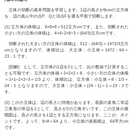
立体の切断の基本問題を学習します。1辺の長さが8cmの立方体
を、辺の真ん中の点P、Qと頂点Fを通る平面で切断します。
(1) 立方体の体積は、8×8×8＝512立方cmです。また、切断された
小さい方の立体の体積は、4×4÷2×8÷3＝(64/3)立方cmです。
切断された大きい方の立体の体積は、512－(64/3)＝1472/3立方
cmとなりますので、体積比は、大立体：小立体＝1472：64＝
23：1 です。
[別解] として、立方体の1辺を2として、比の数値で計算するこ
とも可能です。立方体の体積＝2×2×2＝8、小さい方の立体の体積
＝1×1÷2×2÷3＝1/3 より、体積比は、立方体：小立体＝8：1/3＝
24：1 となりますので、大立体：小立体＝(24－1)＝1＝23：1で
す。
(2) この小立体は、辺の長さに特徴があります。底面の直角二等辺
三角形の等辺を1として、高さが2の三角すいです。この立体の展
開図は、高さの長さを1辺とする正方形になります。ここが、ポイ
ントです。よって、8×8＝64 より、小立体の表面積は、64平方cm
です。