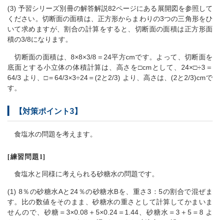
(3) 予習シリーズ別冊の解答解説82ページにある展開図を参照して
ください。切断面の面積は、正方形からまわりの3つの三角形をひ
いて求めますが、割合の計算をすると、切断面の面積は正方形面
積の3/8になります。
切断面の面積は、8×8×3/8＝24平方cmです。よって、切断面を
底面とする小立体の体積計算は、高さを□cmとして、24×□÷3＝
64/3 より、□＝64/3×3÷24＝(2と2/3) より、高さは、(2と2/3)cmで
す。
【対策ポイント3】
食塩水の問題を考えます。
[練習問題1]
食塩水と同様に考えられる砂糖水の問題です。
(1) 8％の砂糖水Aと24％の砂糖水Bを、重さ3：5の割合で混ぜま
す。比の数値をそのまま、砂糖水の重さとして計算してかまいま
せんので、砂糖＝3×0.08＋5×0.24＝1.44、砂糖水＝3＋5＝8 よ