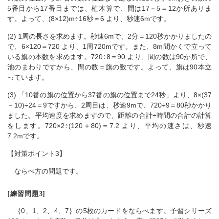
5番目から17番目までは、植木算で、間は17－5＝12か所ありま
す。よって、(8×12)m÷16秒＝6 より、秒速6mです。
(2) 1周の長さを求めます。秒速6mで、2分＝120秒かかりましたの
で、6×120＝720 より、1周720mです。また、8m間かくで立って
いる旗の本数を求めます。720÷8＝90 より、間の数は90か所で、
池のまわりですから、間の数＝旗の数です。よって、旗は90本立
っています。
(3) 「10番の旗の位置から37番の旗の位置まで24秒」より、8×(37
－10)÷24＝9ですから、2周目は、秒速9mで、720÷9＝80秒かかり
ました。平均速度を求めますので、距離の合計÷時間の合計の計算
をします。720×2÷(120＋80)＝7.2 より、平均の速さは、秒速
7.2mです。
【対策ポイント3】
ならべ方の問題です。
[練習問題3]
｛0、1、2、4、7｝の5枚のカードをならべます。予習シリーズ