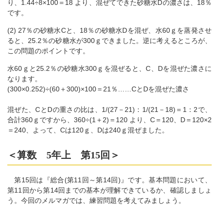
り、1.44÷8×100＝18 より、混ぜてできた砂糖水Dの濃さは、18％
です。
(2) 27％の砂糖水Cと、18％の砂糖水Dを混ぜ、水60ｇを蒸発させ
ると、25.2％の砂糖水が300ｇできました。逆に考えるところが、
この問題のポイントです。
水60ｇと25.2％の砂糖水300ｇを混ぜると、C、Dを混ぜた濃さに
なります。
(300×0.252)÷(60＋300)×100＝21％……CとDを混ぜた濃さ
混ぜた、CとDの重さの比は、1/(27－21)：1/(21－18)＝1：2で、
合計360ｇですから、360÷(1＋2)＝120 より、C＝120、D＝120×2
＝240、よって、Cは120ｇ、Dは240ｇ混ぜました。
＜算数 5年上 第15回＞
第15回は『総合(第11回～第14回)』です。基本問題において、
第11回から第14回までの基本が理解できているか、確認しましょ
う。今回のメルマガでは、練習問題を考えてみましょう。