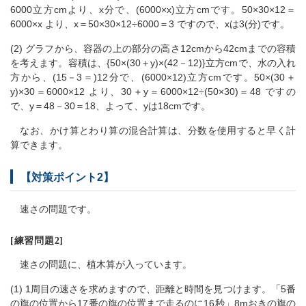
6000立方cmより、x分で、(6000×x)立方cmです。50×30×12＝
6000×x より、x＝50×30×12÷6000＝3 ですので、xは3(分)です。
(2) グラフから、容器の上の部分の高さ12cmから42cmまでの容積
を考えます。容積は、{50×(30＋y)×(42－12)}立方cmで、水の入れ
方から、(15－3＝)12分で、(6000×12)立方cmです。50×(30＋
y)×30＝6000×12 より、30＋y＝6000×12÷(50×30)＝48 ですの
で、y＝48－30＝18、よって、yは18cmです。
なお、かけ算とわり算の混合計算は、分数を使用すると早く計
算できます。
【対策ポイント2】
速さの問題です。
[練習問題2]
速さの問題に、植木算が入っています。
(1) 1周目の速さを求めますので、距離と時間を見つけます。「5番
の旗の位置から17番の旗の位置まで走るのに16秒」8mおきの旗の