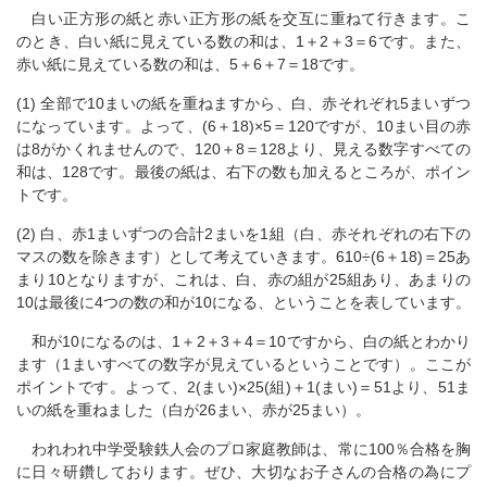
白い正方形の紙と赤い正方形の紙を交互に重ねて行きます。こ
のとき、白い紙に見えている数の和は、1＋2＋3＝6です。また、
赤い紙に見えている数の和は、5＋6＋7＝18です。
(1) 全部で10まいの紙を重ねますから、白、赤それぞれ5まいずつ
になっています。よって、(6＋18)×5＝120ですが、10まい目の赤
は8がかくれませんので、120＋8＝128より、見える数字すべての
和は、128です。最後の紙は、右下の数も加えるところが、ポイン
トです。
(2) 白、赤1まいずつの合計2まいを1組（白、赤それぞれの右下の
マスの数を除きます）として考えていきます。610÷(6＋18)＝25あ
まり10となりますが、これは、白、赤の組が25組あり、あまりの
10は最後に4つの数の和が10になる、ということを表しています。
和が10になるのは、1＋2＋3＋4＝10ですから、白の紙とわかり
ます（1まいすべての数字が見えているということです）。ここが
ポイントです。よって、2(まい)×25(組)＋1(まい)＝51より、51ま
いの紙を重ねました（白が26まい、赤が25まい）。
われわれ中学受験鉄人会のプロ家庭教師は、常に100％合格を胸
に日々研鑽しております。ぜひ、大切なお子さんの合格の為にプ