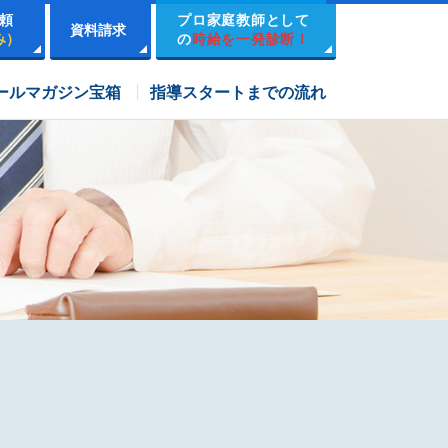
頼
プロ家庭教師として
資料請求
み）
の
時給を一発診断！
市進学院コース
ールマガジン宝箱
指導スタートまでの流れ