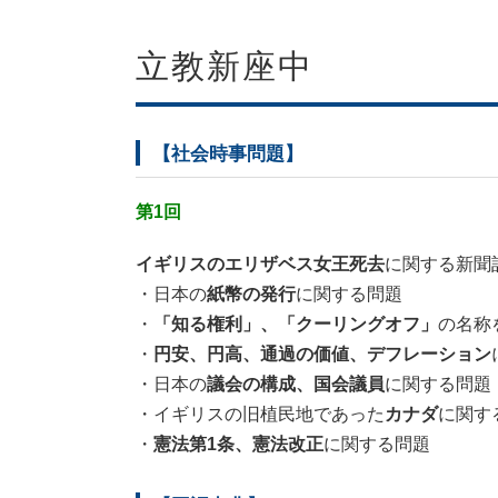
立教新座中
【社会時事問題】
第1回
イギリスのエリザベス女王死去
に関する新聞
・日本の
紙幣の発行
に関する問題
・
「知る権利」、「クーリングオフ」
の名称
・
円安、円高、通過の価値、デフレーション
・日本の
議会の構成、国会議員
に関する問題
・イギリスの旧植民地であった
カナダ
に関す
・
憲法第1条、憲法改正
に関する問題