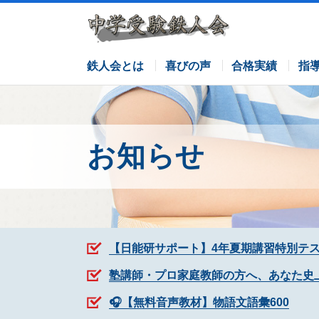
サピックスコース
日能研コース
栄光ゼミナールコース
各塾併用
鉄人会とは
喜びの声
合格実績
指
お知らせ
【日能研サポート】4年夏期講習特別テ
塾講師・プロ家庭教師の方へ、あなた史
🎧【無料音声教材】物語文語彙600