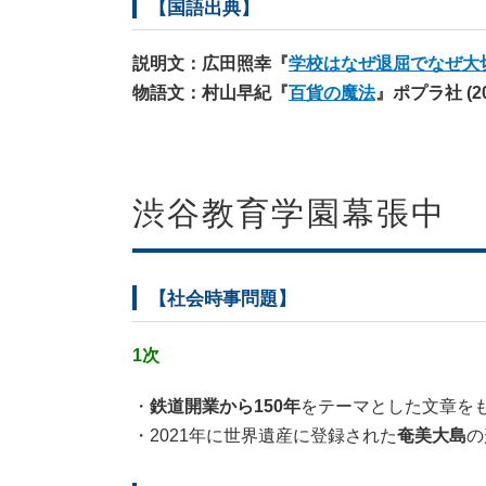
【国語出典】
説明文：広田照幸『
学校はなぜ退屈でなぜ大
物語文：村山早紀『
百貨の魔法
』ポプラ社 (20
渋谷教育学園幕張中
【社会時事問題】
1次
・
鉄道開業から150年
をテーマとした文章を
・2021年に世界遺産に登録された
奄美大島
の