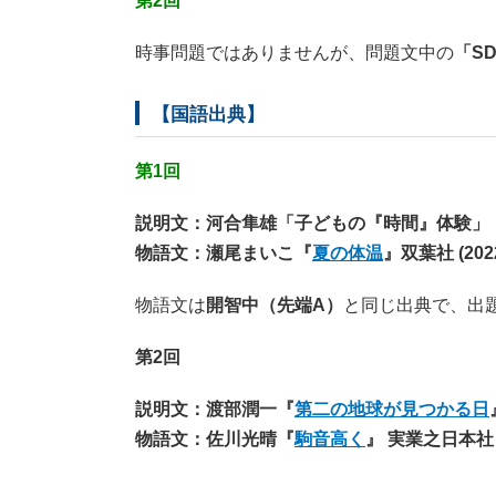
第2回
時事問題ではありませんが、問題文中の
「SD
【国語出典】
第1回
説明文：河合隼雄「子どもの『時間』体験」
物語文：瀬尾まいこ『
夏の体温
』双葉社 (2022
物語文は
開智中（先端A）
と同じ出典で、出
第2回
説明文：渡部潤一『
第二の地球が見つかる日
物語文：佐川光晴『
駒音高く
』‎ 実業之日本社 (