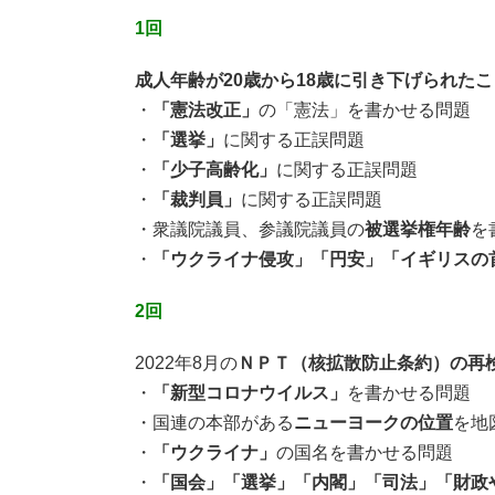
1回
成人年齢が20歳から18歳に引き下げられたこ
・
「憲法改正」
の「憲法」を書かせる問題
・
「選挙」
に関する正誤問題
・
「少子高齢化」
に関する正誤問題
・
「裁判員」
に関する正誤問題
・衆議院議員、参議院議員の
被選挙権年齢
を
・
「ウクライナ侵攻」「円安」「イギリスの
2回
2022年8月の
ＮＰＴ（核拡散防止条約）の再
・
「新型コロナウイルス」
を書かせる問題
・国連の本部がある
ニューヨークの位置
を地
・
「ウクライナ」
の国名を書かせる問題
・
「国会」「選挙」「内閣」「司法」「財政