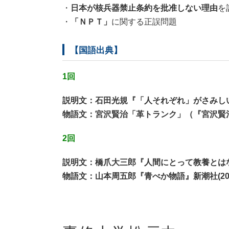
・
日本が核兵器禁止条約を批准しない理由
を
・
「ＮＰＴ」
に関する正誤問題
【国語出典】
1回
説明文：石田光規『「人それぞれ」がさみしい』筑摩
物語文：宮沢賢治「革トランク」（『宮沢賢治童話全
2回
説明文：橋爪大三郎『人間にとって教養とはなにか
物語文：山本周五郎『青べか物語』‎新潮社(2018/