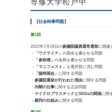
専修大学松戸中
【社会時事問題】
第1回
2022年7月10日の
参議院議員通常選挙
に関連
・
「ウクライナ」
の国名を書かせる問題
・
「参政権」
の名称を書かせる問題
・
「マニフェスト」
を選択肢に含む問題
・
「臨時国会」
に関する問題
・
参議院選挙が行われた理由
に関する問題
・
内閣の仕事
に関する正誤問題
・
マイクロプラスチックとSDGsの関係
に関
・
裁判の仕組み
に関する問題