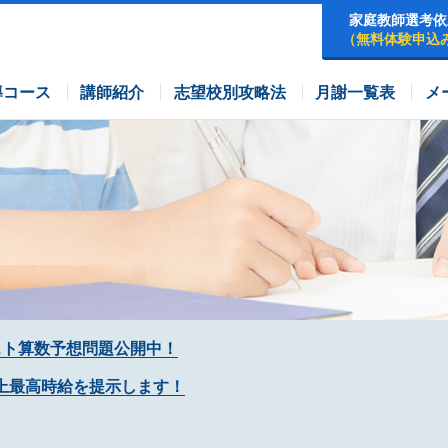
家庭教師選考依
（無料体験申込
早稲田アカデミーコース
四谷大塚コース
コース
導コース
講師紹介
志望校別攻略法
月謝一覧表
メ
スト算数予想問題公開中！
上最高時給を提示します！