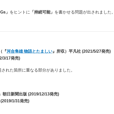
Gs」
をヒントに
「持続可能」
を書かせる問題が出されました
（『
河合隼雄 物語とたましい
』所収）平凡社 (2021/5/27発売)
/3/17発売)
題された箇所に重なる部分がありました。
』朝日新聞出版 (2019/12/13発売)
2019/1/31発売)