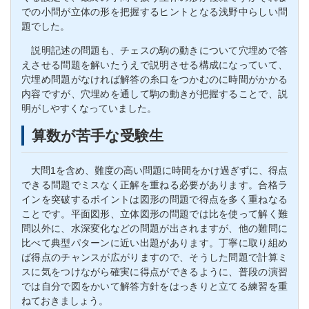
での小問が立体の形を把握するヒントとなる浅野中らしい問
題でした。
説明記述の問題も、チェスの駒の動きについて穴埋めで答
えさせる問題を解いたうえで説明させる構成になっていて、
穴埋め問題がなければ解答の糸口をつかむのに時間がかかる
内容ですが、穴埋めを通して駒の動きが把握することで、説
明がしやすくなっていました。
算数が苦手な受験生
大問1を含め、難度の高い問題に時間をかけ過ぎずに、得点
できる問題でミスなく正解を重ねる必要があります。合格ラ
インを突破するポイントは図形の問題で得点を多く重ねなる
ことです。平面図形、立体図形の問題では比を使って解く難
問以外に、水深変化などの問題が出されますが、他の難問に
比べて典型パターンに近い出題があります。丁寧に取り組め
ば得点のチャンスが広がりますので、そうした問題で計算ミ
スに気をつけながら確実に得点ができるように、普段の演習
では自分で図をかいて解答方針をはっきりと立てる練習を重
ねておきましょう。