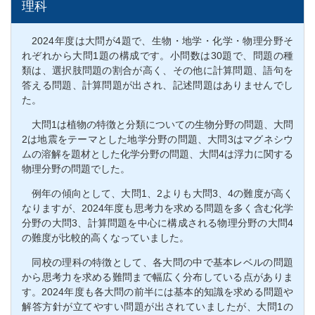
理科
2024年度は大問が4題で、生物・地学・化学・物理分野そ
れぞれから大問1題の構成です。小問数は30題で、問題の種
類は、選択肢問題の割合が高く、その他に計算問題、語句を
答える問題、計算問題が出され、記述問題はありませんでし
た。
大問1は植物の特徴と分類についての生物分野の問題、大問
2は地震をテーマとした地学分野の問題、大問3はマグネシウ
ムの溶解を題材とした化学分野の問題、大問4は浮力に関する
物理分野の問題でした。
例年の傾向として、大問1、2よりも大問3、4の難度が高く
なりますが、2024年度も思考力を求める問題を多く含む化学
分野の大問3、計算問題を中心に構成される物理分野の大問4
の難度が比較的高くなっていました。
同校の理科の特徴として、各大問の中で基本レベルの問題
から思考力を求める難問まで幅広く分布している点がありま
す。2024年度も各大問の前半には基本的知識を求める問題や
解答方針が立てやすい問題が出されていましたが、大問1の