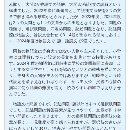
み取り、大問2が物語文の読解、大問3が論説文の読解という
構成でした。2022年度に新傾向として説明文読解を2つの文
章で解き進める形式がとられましたが、2023年度、2024年度
は2つの大問とも1つの文章からの出題となりました。問題の
種類は、選択肢問題、穴埋め問題、記述問題となり、記述問
際は物語文、論説文合わせて3、4題が出される傾向にありま
す（2024年度は物語文で1題、論説文で2題でした）。
同校の物語文は等身大ではない人物を主人公として、小学
生には理解しづらい設定の長文を出典とする特徴がありま
す。2024年度の物語文は戦時中に学校の集団疎開に参加しよ
うとする女子学生と、それを認めない父との確執を描いてお
り、等身大の人物が主人公ではありますが、戦時中という時
代設定を踏まえなければならず、かつ主人公、父親の心情の
描写に使う語彙の難度が高く、読みやすい内容ではありませ
んでした。
物語文の問題ですが、記述問題1題以外はすべて選択肢問題
でした。記述問題は解答要素が見つけやすく、文章が作りや
すい問題だったと言えます。一方の選択肢問題は選択肢の文
章が長く、一見難度が高く感じられますが、選択肢の違いが
はっきりとしており、消去がしやすい問題がほとんどでし