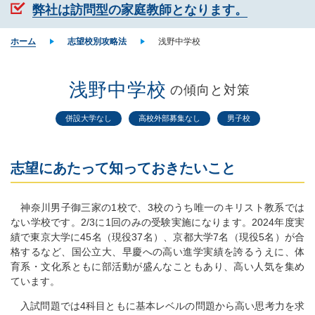
弊社は訪問型の家庭教師となります。
ホーム
志望校別攻略法
浅野中学校
浅野中学校
の傾向と対策
併設大学なし
高校外部募集なし
男子校
志望にあたって知っておきたいこと
神奈川男子御三家の1校で、3校のうち唯一のキリスト教系では
ない学校です。2/3に1回のみの受験実施になります。2024年度実
績で東京大学に45名（現役37名）、京都大学7名（現役5名）が合
格するなど、国公立大、早慶への高い進学実績を誇るうえに、体
育系・文化系ともに部活動が盛んなこともあり、高い人気を集め
ています。
入試問題では4科目ともに基本レベルの問題から高い思考力を求