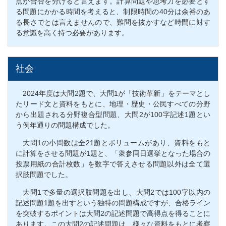
点が合否を分けると言えます。計算問題や思考力を必要とす
る問題にかかる時間を考えると、制限時間の40分は余裕のあ
る長さでとは言えませんので、難問を抜かすなど時間に対す
る意識を高く持つ必要があります。
社会
2024年度は大問2題で、大問1が「技術革新」をテーマとし
たリード文と資料をもとに、地理・歴史・公民すべての分野
から出題される分野複合型問題、大問2が100字記述1題とい
う例年通りの問題構成でした。
大問1の小問数は全21題とボリュームがあり、資料をもと
に計算をさせる問題が1題と、「衆参同日選挙となった場合の
投票用紙の合計枚数」を数字で答えさせる問題以外は全て選
択肢問題でした。
大問1で多量の選択肢問題を出し、大問2では100字以内の
記述問題1題を出すという独特の問題構成ですが、合格ライン
を突破するポイントは大問2の記述問題で高得点を得ることに
あります。この大問2の記述問題は、様々な資料をもとに考察