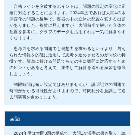
合格ラインを突破するポイントは、問題の設定の変化に正
確に対応することにあります。2024年度であれば大問4の水
深変化の問題の後半で、容器の中の立体の配置を変える出題
がありました。複雑に見えますが、大問前半で解いた立体の
配置を参考に、グラフのデータを活用すれば一気に解きやす
くなります。
思考力を求める問題でも発想力を求めるというより、与え
られた情報を的確に活用して思考を進めさせるのが同校の特
徴です。簡単に解ける問題でもその中に難問に対応するため
のヒントがあると考えて、集中して解答を進める練習を徹底
しましょう。
制限時間は短い設定ではありませんが、説明記述の問題で
時間がかかる可能性がありますので、時間配分を意識して過
去問演習を進めましょう。
国語
2024年度は大問3題の構成で、大問1が漢字の書き取り、読