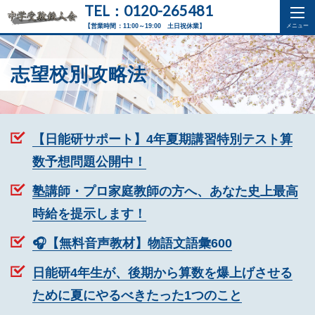
TEL：0120-265481
【営業時間：11:00～19:00 土日祝休業】
志望校別攻略法
【日能研サポート】4年夏期講習特別テスト算
数予想問題公開中！
塾講師・プロ家庭教師の方へ、あなた史上最高
時給を提示します！
🎧【無料音声教材】物語文語彙600
日能研4年生が、後期から算数を爆上げさせる
ために夏にやるべきたった1つのこと