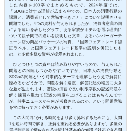
した内容を100字でまとめるもので、2024年度では、
「SDGsに対する理解が広まる中での、日本人の消費行動の
課題と、消費者として意識すべきこと」について説明させる
問題でした。4つの資料が与えられましたが、消費者意識の国
による違いを表したグラフ、ある家族がホテルを選ぶ理由に
ついて親子間での違いを説明した文章、あるハンバーガーチ
ェーン店の商品パッケージの写真、「国際フェアトレード認
証ラベル」と国際フェアトレード基準の説明を併記したも
の、と多種多様な資料が提示されました。
ひとつひとつの資料は読み取りやすいもので、与えられた
問題との関連もつかみやすいですが、日本人の消費行動と
SDGsの関連という時事的なテーマを理解したうえで解答に
臨めるかどうかで、問題を解く速度、解答記述の精度に大き
な差が生まれます。普段の演習で長い制限字数の記述問題を
解く練習を重ねて記述の精度を上げることはもちろんです
が、時事ニュースから何が考察されるのか、という問題意識
を常に持っておく必要があります。
この大問2にかける時間をより多く捻出するためにも、大問
1を短い時間で解き、正解を重ねる必要がありますが、多量の
選択肢問題で構成される大問1は基本的な知識で対応できる問