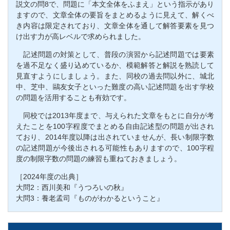
説文の問8で、問題に「本文全体をふまえ」という指示があり
ますので、文章全体の要旨をまとめるように見えて、解くべ
き内容は限定されており、文章全体を通して解答要素を見つ
け出す力が高レベルで求められました。
記述問題の対策として、普段の演習から記述問題では要素
を過不足なく盛り込めているか、模範解答と解説を熟読して
見直すようにしましょう。また、同校の過去問以外に、城北
中、芝中、鷗友女子といった難度の高い記述問題を出す学校
の問題を活用することも有効です。
同校では2013年度まで、与えられた文章をもとに自分が考
えたことを100字程度でまとめる自由記述型の問題が出され
ており、2014年度以降は出されていませんが、長い制限字数
の記述問題が今後出される可能性もありますので、100字程
度の制限字数の問題の練習も重ねておきましょう。
［2024年度の出典］
大問2：西川美和『うつろいの秋』
大問3：養老孟司『ものがわかるということ』