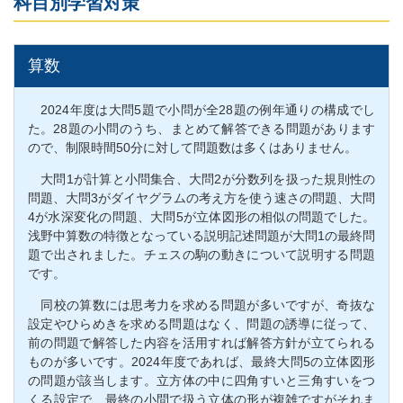
科目別学習対策
算数
2024年度は大問5題で小問が全28題の例年通りの構成でし
た。28題の小問のうち、まとめて解答できる問題があります
ので、制限時間50分に対して問題数は多くはありません。
大問1が計算と小問集合、大問2が分数列を扱った規則性の
問題、大問3がダイヤグラムの考え方を使う速さの問題、大問
4が水深変化の問題、大問5が立体図形の相似の問題でした。
浅野中算数の特徴となっている説明記述問題が大問1の最終問
題で出されました。チェスの駒の動きについて説明する問題
です。
同校の算数には思考力を求める問題が多いですが、奇抜な
設定やひらめきを求める問題はなく、問題の誘導に従って、
前の問題で解答した内容を活用すれば解答方針が立てられる
ものが多いです。2024年度であれば、最終大問5の立体図形
の問題が該当します。立方体の中に四角すいと三角すいをつ
くる設定で、最終の小問で扱う立体の形が複雑ですがそれま