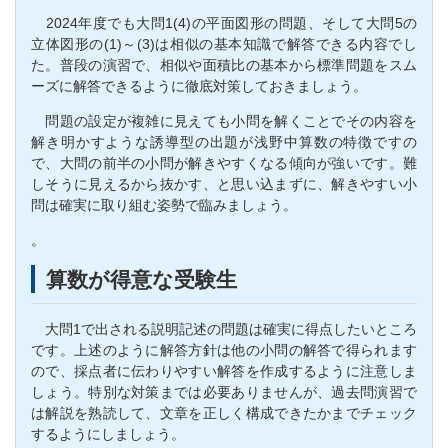
2024年度でも大問1(4)の平面図形の問題、そして大問5の
立体図形の(1)～(3)は相似の基本知識で解答できる内容でし
た。普段の演習で、相似や面積比の基本から標準問題をスム
ーズに解答できるように徹底対策しておきましょう。
問題の設定が複雑に見えても小問を解くことでその内容を
解き明かすような誘導型の出題が浅野中算数の特徴ですの
で、大問の前半の小問が解きやすくなる傾向が強いです。難
しそうに見えるから抜かす、と思い込まずに、解きやすい小
問は確実に取り組む姿勢で臨みましょう。
。
算数が得意な受験生
大問1で出される説明記述の問題は確実に得点したいところ
です。上述のように解答方針は他の小問の解答で得られます
ので、採点者に伝わりやすい解答を作成するように注意しま
しょう。特別な対策までは必要ありませんが、過去問演習で
は解説を熟読して、文章を正しく構成できたかまでチェック
するようにしましょう。