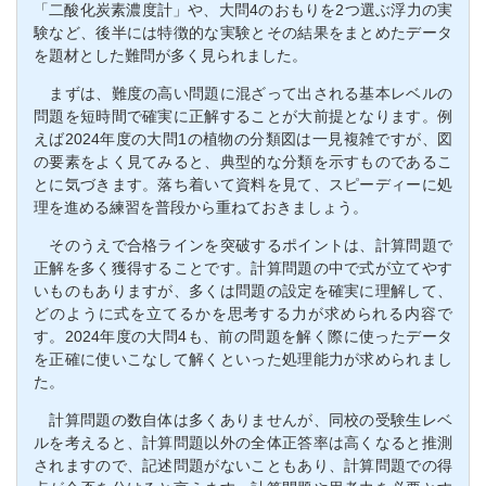
「二酸化炭素濃度計」や、大問4のおもりを2つ選ぶ浮力の実
験など、後半には特徴的な実験とその結果をまとめたデータ
を題材とした難問が多く見られました。
まずは、難度の高い問題に混ざって出される基本レベルの
問題を短時間で確実に正解することが大前提となります。例
えば2024年度の大問1の植物の分類図は一見複雑ですが、図
の要素をよく見てみると、典型的な分類を示すものであるこ
とに気づきます。落ち着いて資料を見て、スピーディーに処
理を進める練習を普段から重ねておきましょう。
そのうえで合格ラインを突破するポイントは、計算問題で
正解を多く獲得することです。計算問題の中で式が立てやす
いものもありますが、多くは問題の設定を確実に理解して、
どのように式を立てるかを思考する力が求められる内容で
す。2024年度の大問4も、前の問題を解く際に使ったデータ
を正確に使いこなして解くといった処理能力が求められまし
た。
計算問題の数自体は多くありませんが、同校の受験生レベ
ルを考えると、計算問題以外の全体正答率は高くなると推測
されますので、記述問題がないこともあり、計算問題での得