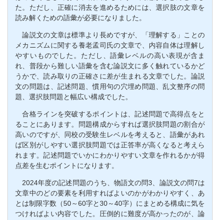
た。ただし、正確に消去を進めるためには、選択肢の文章を
読み解くための語彙が必要になりました。
論説文の文章は標準より長めですが、「理解する」ことの
メカニズムに関する養老孟司氏の文章で、内容自体は理解し
やすいものでした。ただし、語彙レベルの高い表現が含ま
れ、普段から難しい語彙を含む論説文に多く触れているかど
うかで、読み取りの正確さに差が生まれる文章でした。論説
文の問題は、記述問題、慣用句の穴埋め問題、乱文整序の問
題、選択肢問題と幅広い構成でした。
合格ラインを突破するポイントは、記述問題で高得点をと
ることにあります。問題構成からすれば選択肢問題の割合が
高いのですが、同校の受験生レベルを考えると、語彙があれ
ば区別がしやすい選択肢問題では正答率が高くなると考えら
れます。記述問題でいかにわかりやすい文章を作れるかが得
点差を生むポイントになります。
2024年度の記述問題のうち、物語文の問3、論説文の問7は
文章中のどの要素を利用すればよいのかがわかりやすく、あ
とは制限字数（50～60字と30～40字）にまとめる構成に気を
つければよい内容でした。圧倒的に難度が高かったのが、論