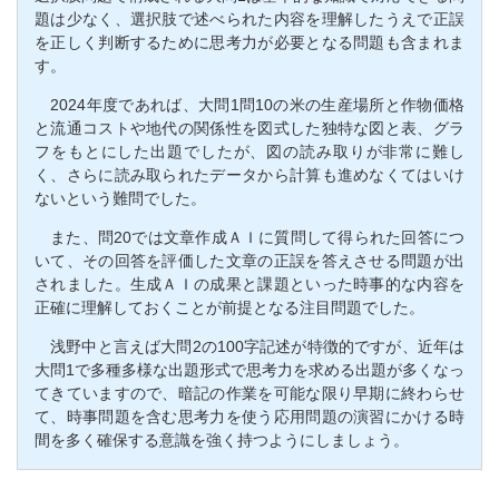
題は少なく、選択肢で述べられた内容を理解したうえで正誤
を正しく判断するために思考力が必要となる問題も含まれま
す。
2024年度であれば、大問1問10の米の生産場所と作物価格
と流通コストや地代の関係性を図式した独特な図と表、グラ
フをもとにした出題でしたが、図の読み取りが非常に難し
く、さらに読み取られたデータから計算も進めなくてはいけ
ないという難問でした。
また、問20では文章作成ＡＩに質問して得られた回答につ
いて、その回答を評価した文章の正誤を答えさせる問題が出
されました。生成ＡＩの成果と課題といった時事的な内容を
正確に理解しておくことが前提となる注目問題でした。
浅野中と言えば大問2の100字記述が特徴的ですが、近年は
大問1で多種多様な出題形式で思考力を求める出題が多くなっ
てきていますので、暗記の作業を可能な限り早期に終わらせ
て、時事問題を含む思考力を使う応用問題の演習にかける時
間を多く確保する意識を強く持つようにしましょう。