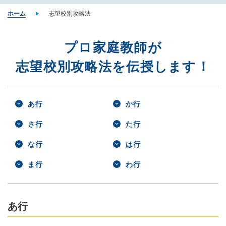
ホーム
志望校別攻略法
プロ家庭教師が
志望校別攻略法を伝授します！
あ行
か行
さ行
た行
な行
は行
ま行
わ行
あ行