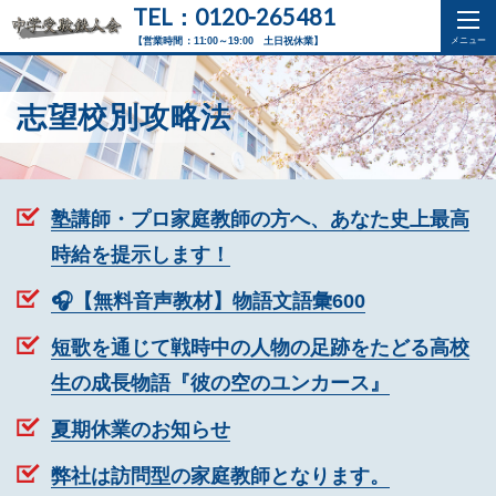
TEL：0120-265481
【営業時間：11:00～19:00 土日祝休業】
志望校別攻略法
塾講師・プロ家庭教師の方へ、あなた史上最高
時給を提示します！
🎧【無料音声教材】物語文語彙600
短歌を通じて戦時中の人物の足跡をたどる高校
生の成長物語『彼の空のユンカース』
夏期休業のお知らせ
弊社は訪問型の家庭教師となります。