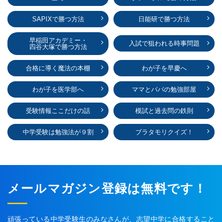
SAPIXで勝つ方法
日能研で勝つ方法
早稲田アカデミー・
入試で狙われる時事問題
四谷大塚で勝つ方法
合格に導く魔法の本棚
わが子を早慶へ
わが子を医学部へ
ママとパパの勉強部屋
受験情報ここだけの話
模試と過去問の鉄則
中学受験は勉強法が９割
ブラタモリクイズ！
メールマガジン登録は無料です！
頑張っている中学受験生のみなさんが、志望中学に合格すること