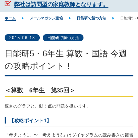
弊社は訪問型の家庭教師となります。
ホーム
メールマガジン宝箱
日能研で勝つ方法
日能研5・
2015.06.18
日能研で勝つ方法
日能研5・6年生 算数・国語 今週
の攻略ポイント！
＜算数 6年生 第35回＞
速さのグラフと、動く点の問題を扱います。
【攻略ポイント1】
「考えよう1」〜「考えよう3」はダイヤグラムの読み書きの復習