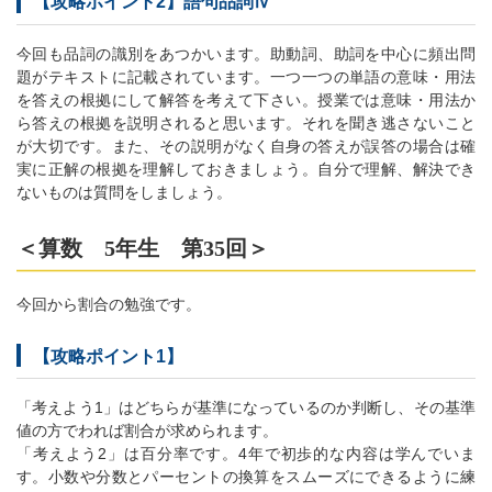
【攻略ポイント2】語句品詞Ⅳ
今回も品詞の識別をあつかいます。助動詞、助詞を中心に頻出問
題がテキストに記載されています。一つ一つの単語の意味・用法
を答えの根拠にして解答を考えて下さい。授業では意味・用法か
ら答えの根拠を説明されると思います。それを聞き逃さないこと
が大切です。また、その説明がなく自身の答えが誤答の場合は確
実に正解の根拠を理解しておきましょう。自分で理解、解決でき
ないものは質問をしましょう。
＜算数 5年生 第35回＞
今回から割合の勉強です。
【攻略ポイント1】
「考えよう1」はどちらが基準になっているのか判断し、その基準
値の方でわれば割合が求められます。
「考えよう2」は百分率です。4年で初歩的な内容は学んでいま
す。小数や分数とパーセントの換算をスムーズにできるように練