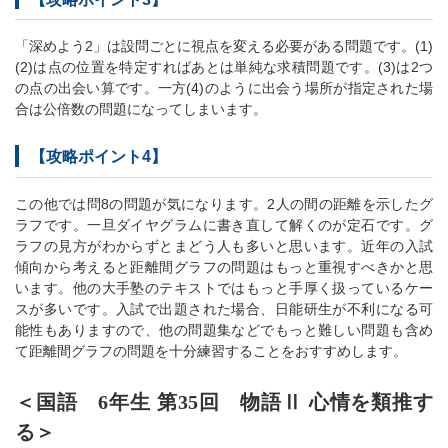
「深めよう2」は設問ごとに視点を変える必要がある問題です。(1)
(2)は点の位置を特定すればあとは単純な求積問題です。(3)は2つ
の点の出会い算です。一方(4)のように出会う場所が指定された場
合は公倍数の問題になってしまいます。
【攻略ポイント4】
この他では問8の問題が気になります。2人の間の距離を示したグ
ラフです。一旦ダイヤグラムに書き直して解くのが定石です。グ
ラフの見方がわからずとまどう人も多いと思います。近年の入試
傾向から考えると距離間グラフの問題はもっと重視すべきかと思
います。他の大手塾のテキストではもっと手厚く扱っているケー
スが多いです。入試で出題された場合、日能研生が不利になる可
能性もありますので、他の問題集などでもっと難しい問題も含め
て距離間グラフの問題を十分練習することをおすすめします。
＜国語 6年生 第35回 物語Ⅱ 心情を類推す
る＞