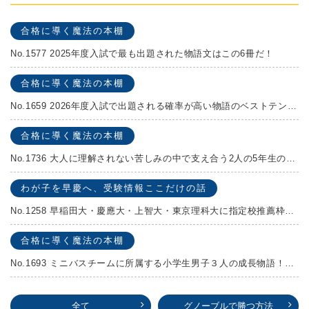
合格に導く魔法の本棚
No.1577 2025年度入試で最も出題された物語文はこの6冊だ！
合格に導く魔法の本棚
No.1659 2026年度入試で出題される確率が高い物語のベストテンを発表します！
合格に導く魔法の本棚
No.1736 大人に理解されない苦しみの中で支え合う2人の5年生の成長物語！『夏の迷子』村上しいこ
わが子を早慶へ、受験情報ここだけの話
No.1258 早稲田大・慶應大・上智大・東京理科大に指定校推薦枠がある学校
合格に導く魔法の本棚
No.1693 ミニバスチームに所属する小学生男子３人の成長物語！『ポジション！』高田由紀子 予想問題付き！
全て
グノーブルで勝つ方法