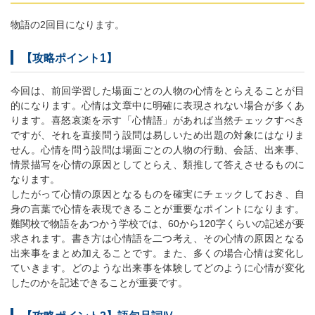
物語の2回目になります。
【攻略ポイント1】
今回は、前回学習した場面ごとの人物の心情をとらえることが目
的になります。心情は文章中に明確に表現されない場合が多くあ
ります。喜怒哀楽を示す「心情語」があれば当然チェックすべき
ですが、それを直接問う設問は易しいため出題の対象にはなりま
せん。心情を問う設問は場面ごとの人物の行動、会話、出来事、
情景描写を心情の原因としてとらえ、類推して答えさせるものに
なります。
したがって心情の原因となるものを確実にチェックしておき、自
身の言葉で心情を表現できることが重要なポイントになります。
難関校で物語をあつかう学校では、60から120字くらいの記述が要
求されます。書き方は心情語を二つ考え、その心情の原因となる
出来事をまとめ加えることです。また、多くの場合心情は変化し
ていきます。どのような出来事を体験してどのように心情が変化
したのかを記述できることが重要です。