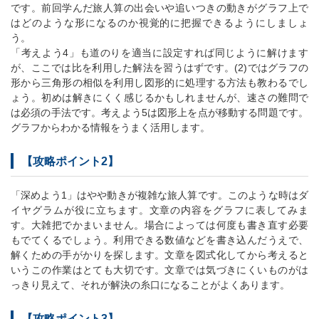
です。前回学んだ旅人算の出会いや追いつきの動きがグラフ上で
はどのような形になるのか視覚的に把握できるようにしましょ
う。
「考えよう4」も道のりを適当に設定すれば同じように解けます
が、ここでは比を利用した解法を習うはずです。(2)ではグラフの
形から三角形の相似を利用し図形的に処理する方法も教わるでし
ょう。初めは解きにくく感じるかもしれませんが、速さの難問で
は必須の手法です。考えよう5は図形上を点が移動する問題です。
グラフからわかる情報をうまく活用します。
【攻略ポイント2】
「深めよう1」はやや動きが複雑な旅人算です。このような時はダ
イヤグラムが役に立ちます。文章の内容をグラフに表してみま
す。大雑把でかまいません。場合によっては何度も書き直す必要
もでてくるでしょう。利用できる数値などを書き込んだうえで、
解くための手がかりを探します。文章を図式化してから考えると
いうこの作業はとても大切です。文章では気づきにくいものがは
っきり見えて、それが解決の糸口になることがよくあります。
【攻略ポイント3】