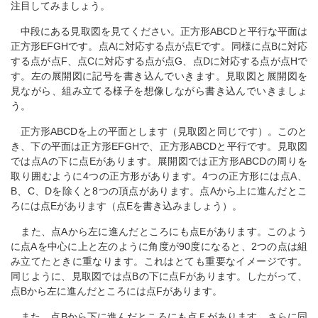
注目してみましょう。
中段にある見取図を見てください。正方形ABCDと平行な平面は
正方形EFGHです。点Aに対応する点が点Eです。同様に点Bに対応
する点が点F、点Cに対応する点が点G、点Dに対応する点が点Hで
す。左の展開図に記号を書き込んでいきます。見取図と展開図を
見ながら、組み立てる様子を想像しながら書き込んでいきましょ
う。
正方形ABCDを上の平面とします（見取図と同じです）。このと
き、下の平面は正方形EFGHで、正方形ABCDと平行です。見取図
では点Aの下に点Eがあります。展開図では正方形ABCDの周りを
取り囲むように4つの正方形があります。4つの正方形には点A、
B、C、Dを除くと8つの頂点があります。点Aから上に進んだとこ
ろには点Eがあります（点Eを書き込みましょう）。
また、点Aから左に進んだところにも点Eがあります。このよう
に点Aを中心に上と左のように角度が90度になると、2つの点は組
み立てたときに重なります。これはとても重要なイメージです。
同じように、見取図では点Bの下に点Fがあります。したがって、
点Bから左に進んだところには点Fがあります。
また、点Bから下に進んだところにも点Ｆがあります。さらに同