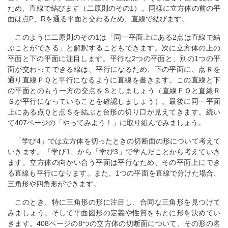
ため、直線で結びます（二原則のその1）。同様に立方体の前の平
面は点P、Rを通る平面と交わるため、直線で結びます。
このように二原則のその1は「同一平面上にある2点は直線で結
ぶことができる」と解釈することもできます。次に立方体の上の
平面と下の平面に注目します。平行な2つの平面と、別の1つの平
面が交わってできる線は、平行になるため、下の平面に、点Ｒを
通り直線ＰＱと平行になるように直線を書きます。この直線と下
の平面とのもう一方の交点をＳとしましょう（直線ＰＱと直線Ｒ
Ｓが平行になっていることを確認しましょう）。最後に同一平面
上にある点Ｑと点Ｓを結ぶと台形の切り口が見えてきます。続い
て407ページの「やってみよう！」に取り組んでみましょう。
「学び4」では立方体を切ったときの切断面の形について考えて
いきます。「学び1」から「学び3」で学んだことから考えていき
ます。立方体の向かい合う平面は平行なため、その平面上にでき
る直線も平行になります。また、1つの平面を直線で分けた場合、
三角形や四角形ができます。
このとき、特に三角形の形に注目し、合同な三角形を見つけて
みましょう。そして平面図形の定義や性質をもとに形を決めてい
きます。408ページの8つの立方体の切断面について、その形の名