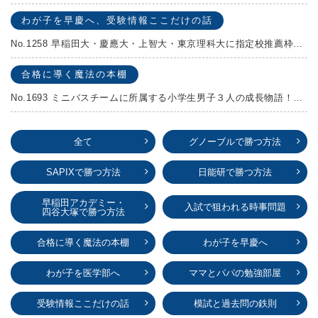
わが子を早慶へ、受験情報ここだけの話
No.1258 早稲田大・慶應大・上智大・東京理科大に指定校推薦枠がある学校
合格に導く魔法の本棚
No.1693 ミニバスチームに所属する小学生男子３人の成長物語！『ポジション！』高田由紀子 予想問題付き！
全て
グノーブルで勝つ方法
SAPIXで勝つ方法
日能研で勝つ方法
早稲田アカデミー・
入試で狙われる時事問題
四谷大塚で勝つ方法
合格に導く魔法の本棚
わが子を早慶へ
わが子を医学部へ
ママとパパの勉強部屋
受験情報ここだけの話
模試と過去問の鉄則