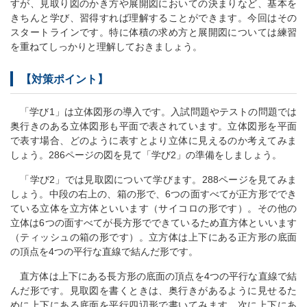
すが、見取り図のかき方や展開図においての決まりなど、基本を
きちんと学び、習得すれば理解することができます。今回はその
スタートラインです。特に体積の求め方と展開図については練習
を重ねてしっかりと理解しておきましょう。
【対策ポイント】
「学び1」は立体図形の導入です。入試問題やテストの問題では
奥行きのある立体図形も平面で表されています。立体図形を平面
で表す場合、どのように表すとより立体に見えるのか考えてみま
しょう。286ページの図を見て「学び2」の準備をしましょう。
「学び2」では見取図について学びます。288ページを見てみま
しょう。中段の右上の、箱の形で、6つの面すべてが正方形ででき
ている立体を立方体といいます（サイコロの形です）。その他の
立体は6つの面すべてが長方形でできているため直方体といいます
（ティッシュの箱の形です）。立方体は上下にある正方形の底面
の頂点を4つの平行な直線で結んだ形です。
直方体は上下にある長方形の底面の頂点を4つの平行な直線で結
んだ形です。見取図を書くときは、奥行きがあるように見せるた
めに上下にある底面を平行四辺形で書いてみます。次に上下にあ