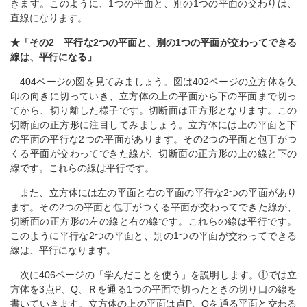
きます。このように、1つの平面と、別の1つの平面の交わりは、
直線になります。
★「その2 平行な2つの平面と、別の1つの平面が交わってできる
線は、平行になる」
404ページの図を見てみましょう。図は402ページの立方体を矢
印の向きに切っていき、立方体の上の平面から下の平面まで切っ
てから、切り離した様子です。切断面は正方形となります。この
切断面の正方形に注目してみましょう。立方体には上の平面と下
の平面の平行な2つの平面があります。その2つの平面と包丁がつ
くる平面が交わってできた線が、切断面の正方形の上の線と下の
線です。これらの線は平行です。
また、立方体には左の平面と右の平面の平行な2つの平面があり
ます。その2つの平面と包丁がつくる平面が交わってできた線が、
切断面の正方形の左の線と右の線です。これらの線は平行です。
このように平行な2つの平面と、別の1つの平面が交わってできる
線は、平行になります。
次に406ページの「学んだことを使う」を説明します。①では立
方体を3点P、Q、Ｒを通る1つの平面で切ったときの切り口の線を
書いていきます。立方体の上の平面は点P、Qを通る平面と交わる