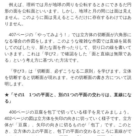
例えば、理科では月が地球の周りを公転するときにできるだ円
形の面を公転面といいます。しかし、地球と月の間には面は見え
ません。このように面は見えるところだけに存在するわけではあ
りません。
407ページの「やってみよう！」では立方体の切断面が六角形に
なる場合の作図をします。このような複雑な作図では直線を延長
してのばしたり、新たな面を作ったりして、切り口の線を書いて
いきます。これは「学び2」で確認をした「面と直線は無限であ
る」という考え方に基づいた方法です。
「学び3」は「切断面、必ずこうなる二原則」を学びます。立体
を切断すると切断面が現れます。その切断面の書き方について説
明します。
★「その1 1つの平面と、別の1つの平面の交わりは、直線にな
る」
400ページの豆腐を包丁で切っている様子を見てみましょう。
402ページの図は立方体を矢印の向きに切っていく様子です。立方
体が「豆腐」、矢印の向きに切るものが「包丁」です。このと
き、立方体の上の平面と、包丁の平面の交わるところに直線がで