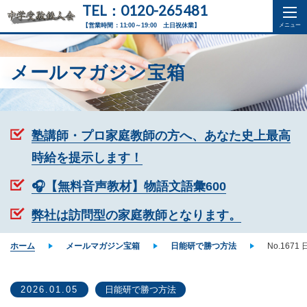
TEL：0120-265481
【営業時間：11:00～19:00 土日祝休業】
メールマガジン宝箱
塾講師・プロ家庭教師の方へ、あなた史上最高
時給を提示します！
🎧【無料音声教材】物語文語彙600
弊社は訪問型の家庭教師となります。
ホーム
メールマガジン宝箱
日能研で勝つ方法
No.167
2026.01.05
日能研で勝つ方法