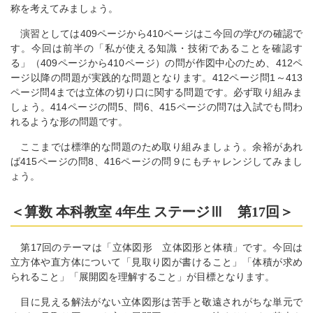
称を考えてみましょう。
演習としては409ページから410ページはこ今回の学びの確認で
す。今回は前半の「私が使える知識・技術であることを確認す
る」（409ページから410ページ）の問が作図中心のため、412ペ
ージ以降の問題が実践的な問題となります。412ページ問1～413
ページ問4までは立体の切り口に関する問題です。必ず取り組みま
しょう。414ページの問5、問6、415ページの問7は入試でも問わ
れるような形の問題です。
ここまでは標準的な問題のため取り組みましょう。余裕があれ
ば415ページの問8、416ページの問９にもチャレンジしてみまし
ょう。
＜算数 本科教室 4年生 ステージⅢ 第17回＞
第17回のテーマは「立体図形 立体図形と体積」です。今回は
立方体や直方体について「見取り図が書けること」「体積が求め
られること」「展開図を理解すること」が目標となります。
目に見える解法がない立体図形は苦手と敬遠されがちな単元で