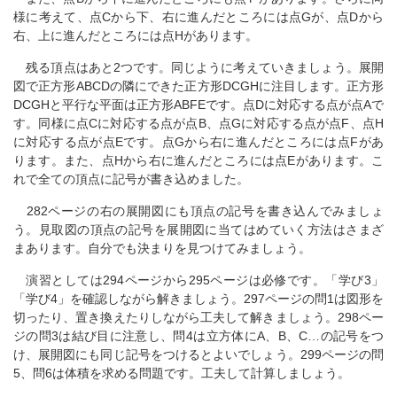
様に考えて、点Cから下、右に進んだところには点Gが、点Dから
右、上に進んだところには点Hがあります。
残る頂点はあと2つです。同じように考えていきましょう。展開
図で正方形ABCDの隣にできた正方形DCGHに注目します。正方形
DCGHと平行な平面は正方形ABFEです。点Dに対応する点が点Aで
す。同様に点Cに対応する点が点B、点Gに対応する点が点F、点H
に対応する点が点Eです。点Gから右に進んだところには点Fがあ
ります。また、点Hから右に進んだところには点Eがあります。こ
れで全ての頂点に記号が書き込めました。
282ページの右の展開図にも頂点の記号を書き込んでみましょ
う。見取図の頂点の記号を展開図に当てはめていく方法はさまざ
まあります。自分でも決まりを見つけてみましょう。
演習としては294ページから295ページは必修です。「学び3」
「学び4」を確認しながら解きましょう。297ページの問1は図形を
切ったり、置き換えたりしながら工夫して解きましょう。298ペー
ジの問3は結び目に注意し、問4は立方体にA、B、C…の記号をつ
け、展開図にも同じ記号をつけるとよいでしょう。299ページの問
5、問6は体積を求める問題です。工夫して計算しましょう。