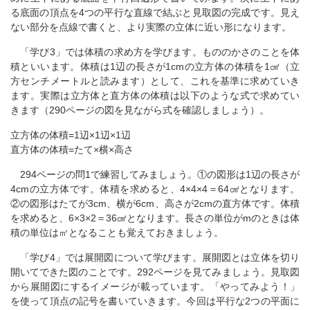
る底面の頂点を4つの平行な直線で結ぶと見取図の完成です。見え
ない部分を点線で書くと、より実際の立体に近い形になります。
「学び3」では体積の求め方を学びます。もののかさのことを体
積といいます。体積は1辺の長さが1cmの立方体の体積を1㎤（立
方センチメートルと読みます）として、これを基準に求めていき
ます。実際は立方体と直方体の体積は以下のような式で求めてい
きます（290ページの図を見ながら式を確認しましょう）。
立方体の体積=1辺×1辺×1辺
直方体の体積=たて×横×高さ
294ページの問1で練習してみましょう。①の図形は1辺の長さが
4cmの立方体です。体積を求めると、4×4×4＝64㎤となります。
②の図形はたてが3cm、横が6cm、高さが2cmの直方体です。体積
を求めると、6×3×2＝36㎤となります。長さの単位がmのときは体
積の単位は㎥となることも覚えておきましょう。
「学び4」では展開図について学びます。展開図とは立体を切り
開いてできた図のことです。292ページを見てみましょう。見取図
から展開図にするイメージが載っています。「やってみよう！」
を使って頂点の記号を書いていきます。今回は平行な2つの平面に