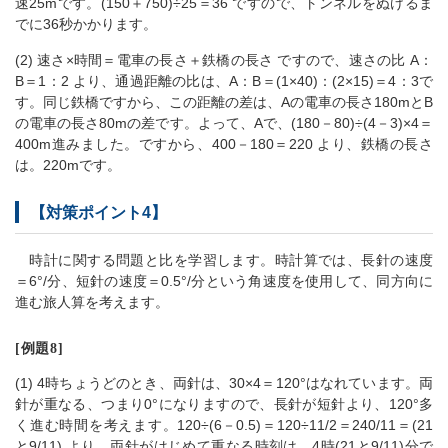
速25mです。(150＋750)÷25＝36 ですので、トンネルをぬけるま
でに36秒かかります。
(2) 速さ×時間＝電車の長さ＋鉄橋の長さ ですので、速さの比 A：
B＝1：2 より、通過距離の比は、A：B＝(1×40)：(2×15)＝4：3で
す。同じ鉄橋ですから、この距離の差は、Aの電車の長さ180mとB
の電車の長さ80mの差です。よって、Aで、(180－80)÷(4－3)×4＝
400m進みました。ですから、400－180＝220 より、鉄橋の長さ
は。220mです。
【対策ポイント4】
時計に関する問題と比を学習します。時計算では、長針の速度
＝6°/分、短針の速度＝0.5°/分という角速度を使用して、同方向に
進む旅人算を考えます。
[例題8]
(1) 4時ちょうどのとき、両針は、30×4＝120°はなれています。両
針が重なる、つまり0°になりますので、長針が短針より、120°多
く進む時間を考えます。120÷(6－0.5)＝120÷11/2＝240/11＝(21
と9/11) より、両針がはじめて重なる時刻は、4時(21と9/11)分で