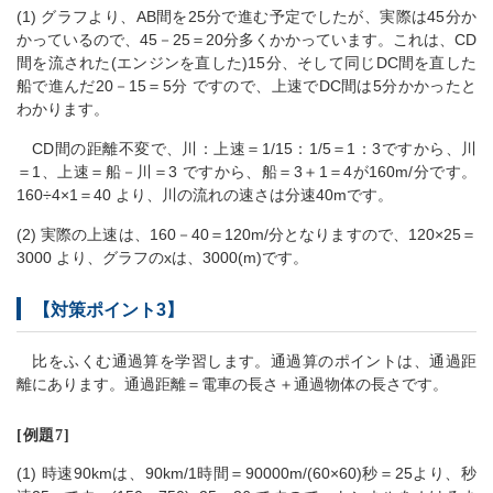
(1) グラフより、AB間を25分で進む予定でしたが、実際は45分か
かっているので、45－25＝20分多くかかっています。これは、CD
間を流された(エンジンを直した)15分、そして同じDC間を直した
船で進んだ20－15＝5分 ですので、上速でDC間は5分かかったと
わかります。
CD間の距離不変で、川：上速＝1/15：1/5＝1：3ですから、川
＝1、上速＝船－川＝3 ですから、船＝3＋1＝4が160m/分です。
160÷4×1＝40 より、川の流れの速さは分速40mです。
(2) 実際の上速は、160－40＝120m/分となりますので、120×25＝
3000 より、グラフのxは、3000(m)です。
【対策ポイント3】
比をふくむ通過算を学習します。通過算のポイントは、通過距
離にあります。通過距離＝電車の長さ＋通過物体の長さです。
[例題7]
(1) 時速90kmは、90km/1時間＝90000m/(60×60)秒＝25より、秒