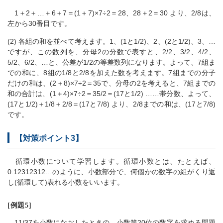
1＋2＋…＋6＋7＝(1＋7)×7÷2＝28、28＋2＝30 より、2/8は、
左から30番目です。
(2) 各組の和を並べて考えます。1、(1と1/2)、2、(2と1/2)、3、…
ですが、この数列を、分母2の分数で表すと、2/2、3/2、4/2、
5/2、6/2、…と、公差が1/2の等差数列になります。よって、7組ま
での和に、8組の1/8と2/8を加えた数を考えます。7組までの分子
だけの和は、(2＋8)×7÷2＝35で、分母の2を考えると、7組までの
和の合計は、(1＋4)×7÷2＝35/2＝(17と1/2) ……帯分数、よって、
(17と1/2)＋1/8＋2/8＝(17と7/8) より、2/8までの和は、(17と7/8)
です。
【対策ポイント3】
循環小数について学習します。循環小数とは、たとえば、
0.12312312…のように、小数部分で、何個かの数字の組がくり返
し(循環して)表れる小数をいいます。
[例題5]
11/37を小数になおしたときの、小数第20位の数字を求める問題