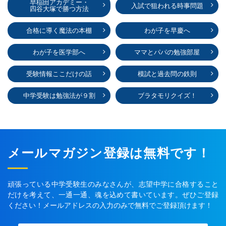
早稲田アカデミー・
入試で狙われる時事問題
四谷大塚で勝つ方法
合格に導く魔法の本棚
わが子を早慶へ
わが子を医学部へ
ママとパパの勉強部屋
受験情報ここだけの話
模試と過去問の鉄則
中学受験は勉強法が９割
ブラタモリクイズ！
メールマガジン登録は無料です！
頑張っている中学受験生のみなさんが、志望中学に合格すること
だけを考えて、一通一通、魂を込めて書いています。ぜひご登録
ください！メールアドレスの入力のみで無料でご登録頂けます！