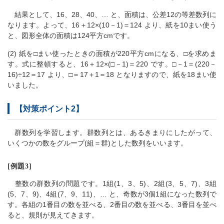
結果として、16、28、40、… と、面積は、公差12の等差数列に
なります。よって、16＋12×(10－1)＝124 より、紙を10まい使う
と、図形全体の面積は124平方cmです。
(2) 紙を□まい使ったときの面積が220平方cmになる、□を求めま
す。式に整頓すると、16＋12×(□－1)＝220 です。□－1＝(220－
16)÷12＝17 より、□＝17＋1＝18 となりますので、紙を18まい使
いました。
【対策ポイント2】
群数列を学習します。群数列とは、あるきまりにしたがって、
いくつかの数をグループ(組＝群)とした数列をいいます。
[例題3]
整数の群数列の問題です。1組(1、3、5)、2組(3、5、7)、3組
(5、7、9)、4組(7、9、11)、… と、奇数が3個1組になった数列で
す。各組の1番目の数を並べる、2番目の数を並べる、3番目を並べ
ると、規則が見えてきます。