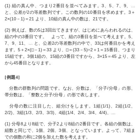
(1) 組の真ん中、つまり2番目を並べてみます。3、5、7、9、…
と、公差が2の等差数列です。この数列の10番目を求めます。3＋
2×(10－1)＝21 より、10組の真ん中の数は、21です。
(2) 例えば、数の5は3回出てきますが、はじめにあらわれるのは、
組の中の3番目です。 よって、組の3番目を並べて考えます。5、
7、9、11、… と、公差2の等差数列の中で、33は何番目かを考え
ます。5＋2×(□－1)＝33 より、□＝(33－5)÷2＋1＝15番目、つまり
15組です。3個1組の、15組の3番目ですから、3×15＝45 より、左
から45番目となります。
[例題4]
分数の群数列の問題です。なお、分数は、「分子/分母」の形、
帯分数は、「整数と分子/分母」の形で表します。
分母の数に注目した、組分けをします。1組(1/1)、2組(1/2、
2/2)、3組(1/3、2/3、3/3)、4組(1/4、2/4、3/4、4/4)、…
(1) 分母8より8組で、分子2より8組の2番目です。各組の個数は、
組数と同じで、1個、2個、3個、となっています。よって、7組ま
での個数の和に2個を加えた数を考えます。