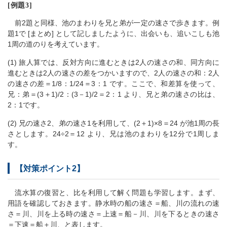
[例題3]
前2題と同様、池のまわりを兄と弟が一定の速さで歩きます。例
題1で [まとめ] として記しましたように、出会いも、追いこしも池
1周の道のりを考えています。
(1) 旅人算では、反対方向に進むときは2人の速さの和、同方向に
進むときは2人の速さの差をつかいますので、2人の速さの和：2人
の速さの差＝1/8：1/24＝3：1 です。ここで、和差算を使って、
兄：弟＝(3＋1)/2：(3－1)/2＝2：1 より、兄と弟の速さの比は、
2：1です。
(2) 兄の速さ2、弟の速さ1を利用して、(2＋1)×8＝24 が池1周の長
さとします。24÷2＝12 より、兄は池のまわりを12分で1周しま
す。
【対策ポイント2】
流水算の復習と、比を利用して解く問題も学習します。まず、
用語を確認しておきます。静水時の船の速さ＝船、川の流れの速
さ＝川、川を上る時の速さ＝上速＝船－川、川を下るときの速さ
＝下速＝船＋川、と表します。