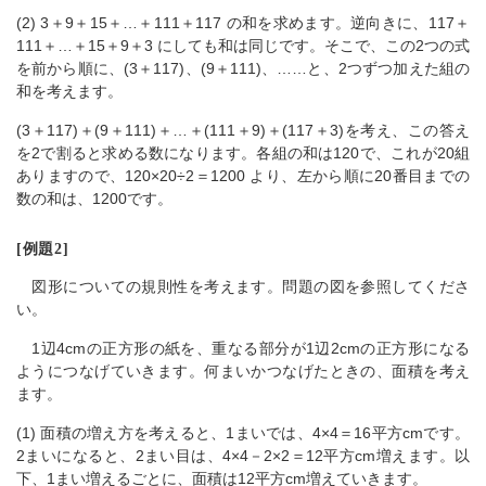
(2) 3＋9＋15＋…＋111＋117 の和を求めます。逆向きに、117＋
111＋…＋15＋9＋3 にしても和は同じです。そこで、この2つの式
を前から順に、(3＋117)、(9＋111)、……と、2つずつ加えた組の
和を考えます。
(3＋117)＋(9＋111)＋…＋(111＋9)＋(117＋3)を考え、この答え
を2で割ると求める数になります。各組の和は120で、これが20組
ありますので、120×20÷2＝1200 より、左から順に20番目までの
数の和は、1200です。
[例題2]
図形についての規則性を考えます。問題の図を参照してくださ
い。
1辺4cmの正方形の紙を、重なる部分が1辺2cmの正方形になる
ようにつなげていきます。何まいかつなげたときの、面積を考え
ます。
(1) 面積の増え方を考えると、1まいでは、4×4＝16平方cmです。
2まいになると、2まい目は、4×4－2×2＝12平方cm増えます。以
下、1まい増えるごとに、面積は12平方cm増えていきます。