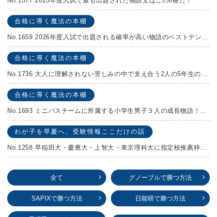
No.1577 2025年度入試で最も出題された物語文はこの6冊だ！
合格に導く魔法の本棚
No.1659 2026年度入試で出題される確率が高い物語のベストテンを発表します！
合格に導く魔法の本棚
No.1736 大人に理解されない苦しみの中で支え合う2人の5年生の成長物語！『夏の迷子』村上しいこ
合格に導く魔法の本棚
No.1693 ミニバスチームに所属する小学生男子３人の成長物語！『ポジション！』高田由紀子 予想問題付き！
わが子を早慶へ、受験情報ここだけの話
No.1258 早稲田大・慶應大・上智大・東京理科大に指定校推薦枠がある学校
全て
グノーブルで勝つ方法
SAPIXで勝つ方法
日能研で勝つ方法