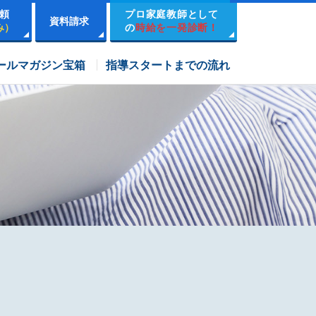
頼
プロ家庭教師として
資料請求
み）
の
時給を一発診断！
市進学院コース
ールマガジン宝箱
指導スタートまでの流れ