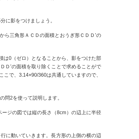
部分に影をつけましょう。
から三角形ＡＣＤの面積とおうぎ形ＣＤＤ’の
面積は0（ゼロ）となることから、影をつけた部
ＣＤＤ’の面積を取り除くことで求めることがで
。ここで、3.14×90/360は共通していますので、
の問2を使って説明します。
ページの図では縦の長さ（8cm）の辺上に半径
行に動いていきます。長方形の上側の横の辺