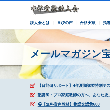
サピックスコース
日能研コース
栄光ゼミナールコース
各塾併用
鉄人会とは
喜びの声
合格実績
指
メールマガジン
【日能研サポート】4年夏期講習特別テ
塾講師・プロ家庭教師の方へ、あなた史
🎧【無料音声教材】物語文語彙600