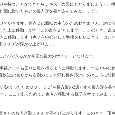
ジを持つことができたらテキストの図にもどりましょう）。横
(図に動いたあとの長方形を書き込んでみましょう)。
けていきます。頂点Ｃは回転の中心のため動きません。次に点
した上に移動します（この点をＢ’とします）。このとき、点
うに移動します（点Ｃを中心として半径をＢＣにとり、コン
形ＣＢＢ’が浮かび上がります。
ことができるかが今回の最大のポイントとなります。
径として右回りに弧を描くように移動します。すると中心角が
線ℓ上の点Ｃから右側のＣＤと同じ長さ(3cm）のところに移
が決まったためＣＢ’、ＣＤ’を長方形の2辺とする長方形を
ます。ここであらためて、点Ａが移動する様子を考えてみまし
長さ）のおうぎ形ＯＡＡ’が浮かび上がります。このとき、頂