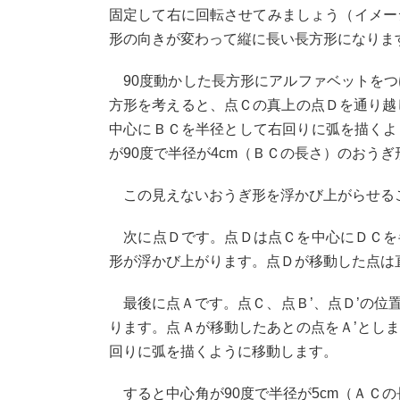
固定して右に回転させてみましょう（イメー
形の向きが変わって縦に長い長方形になります
90度動かした長方形にアルファベットをつ
方形を考えると、点Ｃの真上の点Ｄを通り越
中心にＢＣを半径として右回りに弧を描くよ
が90度で半径が4cm（ＢＣの長さ）のおうぎ
この見えないおうぎ形を浮かび上がらせる
次に点Ｄです。点Ｄは点Ｃを中心にＤＣを半
形が浮かび上がります。点Ｄが移動した点は直
最後に点Ａです。点Ｃ、点Ｂ’、点Ｄ’の位置
ります。点Ａが移動したあとの点をＡ’とし
回りに弧を描くように移動します。
すると中心角が90度で半径が5cm（ＡＣの