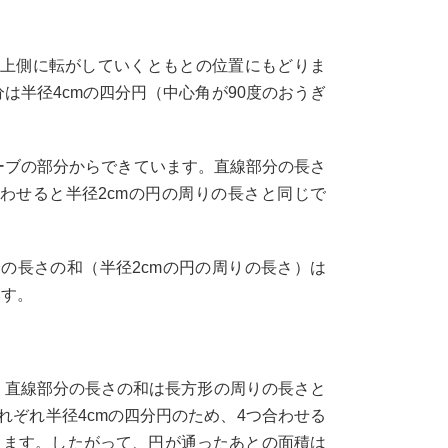
を上側に転がしていくともとの位置にもどりま
は半径4cmの四分円（中心角が90度のおうぎ
ーブの部分からできています。直線部分の長さ
わせると半径2cmの円の周りの長さと同じで
分の長さの和（半径2cmの円の周りの長さ）は
ます。
。直線部分の長さの和は長方形の周りの長さと
それぞれ半径4cmの四分円のため、4つ合わせる
となります。したがって、円が通ったあとの面積は