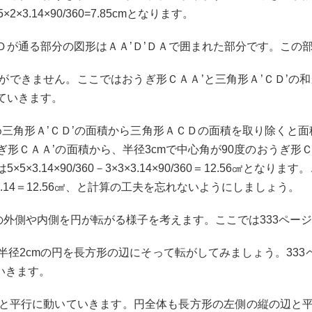
3.14×90/360=7.85cmとなります。
が通る部分の図形はＡＡ’Ｄ’ＤＡで囲まれた部分です。この
できません。ここではおうぎ形ＣＡＡ’と三角形Ａ’ＣＤ’の和
ていきます。
三角形Ａ’ＣＤ’の面積から三角形ＡＣＤの面積を取り除くと
うぎ形ＣＡＡ’の面積から、半径3cmで中心角が90度のおうぎ形
.14×90/360－3×3×3.14×90/360＝12.56㎠となります
×1/4＝4×3.14＝12.56㎠、と計算の工夫を忘れないようにしましょう。
外側や内側を円が転がる様子を考えます。ここでは333ページ
2cmの円を長方形の辺にそって転がしてみましょう。333
いきます。
と平行に動いていきます。円全体も長方形の左側の縦の辺と平