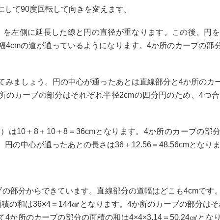
にして90度回転して向きを変えます。
）を左側に延長した線と円の直径が重なります。この後、円
4cmの道が通っているようになります。4か所のカーブの部分
みましょう。円の中心が通ったあとは直線部分と4か所のカ
所のカーブの部分はそれぞれ半径2cmの四分円のため、4つ合
10＋8＋10＋8＝36cmとなります。4か所のカーブの部
って、円の中心が通ったあとの長さは36＋12.56＝48.56cmとなり
の部分からできています。直線部分の道幅はどこも4cmです
積の和は36×4＝144㎠となります。4か所のカーブの部分は
4か所のカーブの部分の面積の和は4×4×3.14＝50.24㎠