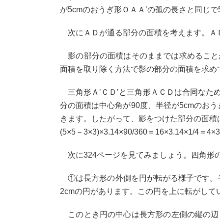
が5cmのおうぎ形ＯＡＡ’の孤の長さと同じで5×2×
次にＡＤが通る部分の面積を考えます。ＡＤ
影の部分の面積はそのままでは求めることが
面積を取り除く方法で影の部分の面積を求め
三角形Ａ’ＣＤ’と三角形ＡＣＤは合同なため
分の面積は中心角が90度、半径が5cmのお
きます。したがって、影をつけた部分の面積は5×5×3
(5×5－3×3)×3.14×90/360＝16×3.14
次に324ページを見てみましょう。四角形の
①は長方形の外側を円が転がる様子です。半径
2cmの円があります。この円を上に転がして
このとき円の中心は長方形の左側の縦の辺