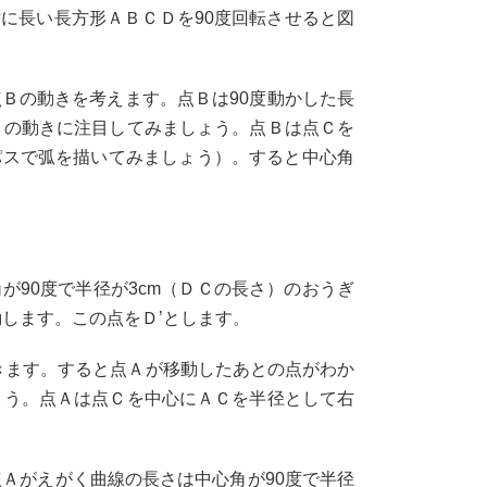
に長い長方形ＡＢＣＤを90度回転させると図
Ｂの動きを考えます。点Ｂは90度動かした長
Ｂの動きに注目してみましょう。点Ｂは点Ｃを
パスで弧を描いてみましょう）。すると中心角
90度で半径が3cm（ＤＣの長さ）のおうぎ
動します。この点をＤ’とします。
書きます。すると点Ａが移動したあとの点がわか
ょう。点Ａは点Ｃを中心にＡＣを半径として右
点Ａがえがく曲線の長さは中心角が90度で半径