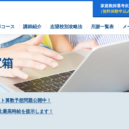
家庭教師選考依
（無料体験申込
早稲田アカデミーコース
四谷大塚コース
コース
導コース
講師紹介
志望校別攻略法
月謝一覧表
メ
宝箱
スト算数予想問題公開中！
上最高時給を提示します！