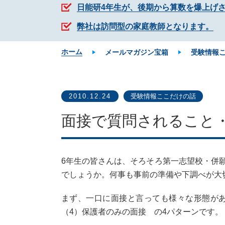
日能研4年生が、後期から算数を爆上げ
弊社は訪問型の家庭教師となります。
ホーム
メールマガジン宝箱
受験情報
2010.12.24
受験情報ここだけの話
面接で質問されること
6年生の皆さんは、そろそろ第一志望校・併
でしょうか。何事も事前の準備や下調べが大
まず、一口に面接と言っても様々な形態があ
（4）保護者のみの面接 の4パターンです。