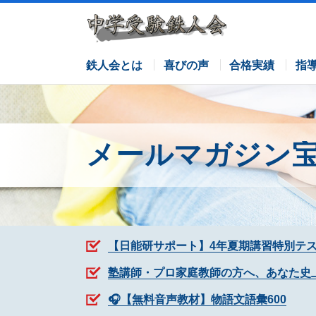
サピックスコース
日能研コース
栄光ゼミナールコース
各塾併用
鉄人会とは
喜びの声
合格実績
指
メールマガジン
【日能研サポート】4年夏期講習特別テ
塾講師・プロ家庭教師の方へ、あなた史
🎧【無料音声教材】物語文語彙600