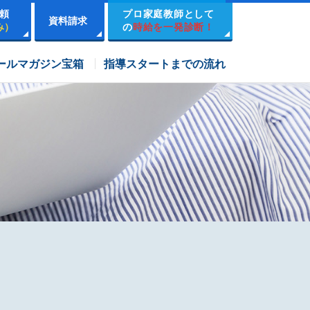
頼
プロ家庭教師として
資料請求
み）
の
時給を一発診断！
市進学院コース
ールマガジン宝箱
指導スタートまでの流れ