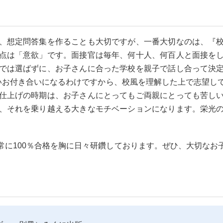
、想定問答集を作ることも大切ですが、一番大切なのは、『
点は「意欲」です。面接官は毎年、何十人、何百人と面接を
では選ばずに、お子さんに合った学校を親子で話し合って決
いお付き合いになるわけですから、校風を理解した上で志望し
仕上げの時期は、お子さんにとってもご両親にとっても苦し
、それを乗り越える大きなモチベーションになります。栄光
常に100％合格を胸に日々研鑽しております。ぜひ、大切なお