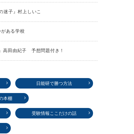
夏の迷子』村上しいこ
枠がある学校
！』高田由紀子 予想問題付き！
日能研で勝つ方法
の本棚
受験情報ここだけの話