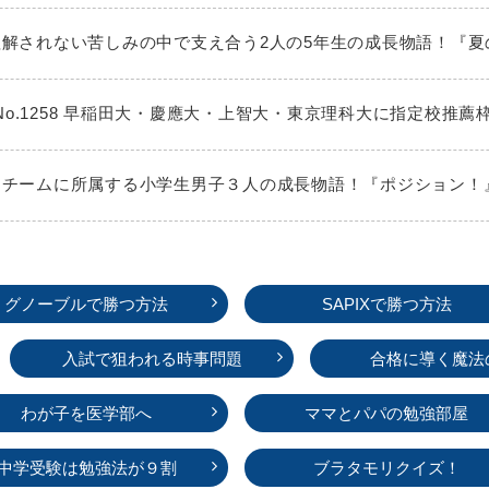
大人に理解されない苦しみの中で支え合う2人の5年生の成長物語！『
No.1258 早稲田大・慶應大・上智大・東京理科大に指定校推薦
ミニバスチームに所属する小学生男子３人の成長物語！『ポジション
グノーブルで勝つ方法
SAPIXで勝つ方法
入試で狙われる時事問題
合格に導く魔法
わが子を医学部へ
ママとパパの勉強部屋
中学受験は勉強法が９割
ブラタモリクイズ！