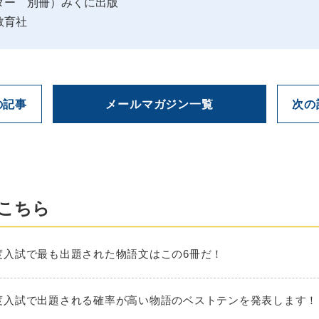
ダー 別冊）みくに出版
教育社
の記事
メールマガジン一覧
次の
こちら
025年度入試で最も出題された物語文はこの6冊だ！
026年度入試で出題される確率が高い物語のベストテンを発表します！