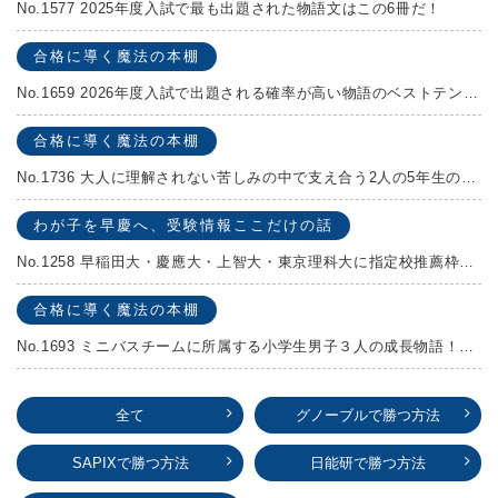
No.1577 2025年度入試で最も出題された物語文はこの6冊だ！
合格に導く魔法の本棚
No.1659 2026年度入試で出題される確率が高い物語のベストテンを発表します！
合格に導く魔法の本棚
No.1736 大人に理解されない苦しみの中で支え合う2人の5年生の成長物語！『夏の迷子』村上しいこ
わが子を早慶へ、受験情報ここだけの話
No.1258 早稲田大・慶應大・上智大・東京理科大に指定校推薦枠がある学校
合格に導く魔法の本棚
No.1693 ミニバスチームに所属する小学生男子３人の成長物語！『ポジション！』高田由紀子 予想問題付き！
全て
グノーブルで勝つ方法
SAPIXで勝つ方法
日能研で勝つ方法