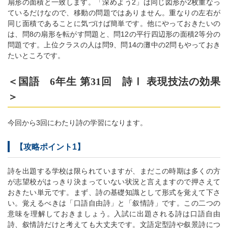
扇形の面積と一致します。「深めよう2」は同じ図形が2枚重なっ
ているだけなので、移動の問題ではありません。重なりの左右が
同じ面積であることに気づけば簡単です。他にやっておきたいの
は、問8の扇形を転がす問題と、問12の平行四辺形の面積2等分の
問題です。上位クラスの人は問9、問14の灘中の2問もやっておき
たいところです。
＜国語 6年生 第31回 詩Ⅰ 表現技法の効果
＞
今回から3回にわたり詩の学習になります。
【攻略ポイント1】
詩を出題する学校は限られていますが、まだこの時期は多くの方
が志望校がはっきり決まっていない状況と言えますので押さえて
おきたい単元です。まず、詩の基礎知識として形式を覚えて下さ
い。覚えるべきは「口語自由詩」と「叙情詩」です。この二つの
意味を理解しておきましょう。入試に出題される詩は口語自由
詩、叙情詩だけと考えても大丈夫です。文語定型詩や叙景詩につ