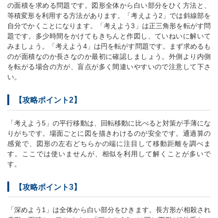
の面積を求める問題です。図形全体から白い部分をひく方法と、
等積変形を利用する方法があります。「考えよう2」では斜線部を
自分でかくことになります。「考えよう3」は正三角形を転がす問
題です。多少時間をかけてもきちんと作図し、ていねいに解いて
みましょう。「考えよう4」は円を転がす問題です。まず求めるも
のが面積なのか長さなのか最初に確認しましょう。外側より内側
を転がる場合の方が、盲点が多く間違いやすいので注意して下さ
い。
【攻略ポイント2】
「考えよう5」の平行移動は、回転移動に比べると対策が手薄にな
りがちです。場面ごとに図を描きわけるのが安全です。通過算の
感覚で、図形の左右どちらかの端に注目して移動距離を調べま
す。ここでは使いませんが、相似を利用して解くことが多いで
す。
【攻略ポイント3】
「深めよう1」は全体から白い部分をひきます。長方形が相殺され