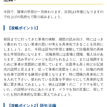
今回で、随筆の学習が一旦終わります。次回は1年後になりますの
で仕上げの気持ちで取り組みましょう。
【攻略ポイント1】
前回までに行ってきた筆者の体験、感想の読み分け、特にはっき
り書かれていない筆者の思いや考えを具体化できることを目的に
しましょう。また、今回は語句の学習と連動して比喩表現の具体
化も学習目的になります。 比喩表現には直喩と隠喩、擬人法があ
ります。読み手がイメージを広げられるように、または強調する
ために筆者が意図的に使用しています。出題率も高く殆どが記述
式の設問と言えます。従って筆者の意図をくみとり、比喩の内容
を自身で説明する練習が必要となります。特に隠喩の具体化に力
を入れて下さい。使われている言葉を手掛かりにして具体的な言
葉に置き換えてみましょう。例えば読解Ⅰの二「ドラマを宿して
いた」の説明がそれにあたります。ドラマを別の言葉に、宿して
いたも別の具体的な言葉に変えてみましょう。
【攻略ポイント2】語句 比喩