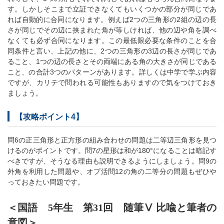
す。しかしそこまで立証できなくてもいくつかの部分が同じであ
れば自動的に合同になります。例えば2つの三角形の2組の辺の長
さが同じでその辺に挟まれた角が等しければ、他の辺や角を調べ
なくても必ず合同になります。この最低限必要な条件のことを合
同条件と言い、上記の他に、2つの三角形の3辺の長さが同じであ
ること、1つの辺の長さとその両端にある角の大きさが同じである
こと、の合計3つのパターンがあります。詳しくは中学で学ぶ内容
ですが、カリテで問われる可能性もありますので気をつけておき
ましょう。
【攻略ポイント4】
問6の正三角形と正方形の組み合わせの問題は二等辺三角形を見つ
けるのがポイントです。問7の星形は和が180°になることは暗記す
べきですが、そうなる理由も説明できるようにしましょう。問9の
外角を利用した問題や、オプ活問12の角の二等分の問題もぜひや
っておきたい問題です。
＜国語 5年生 第31回 随筆Ⅴ 比喩と筆者の
意図＞