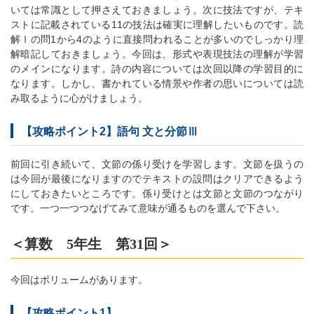
いては常識として押さえておきましょう。次に技法ですが、テキ
ストに記載されている11の技法は確実に理解したいものです。読
解Ⅰの問1から4のように直接問われることが多いのでしっかり理
解暗記しておきましょう。今回は、形式や表現技法の理解が学習
のメインになります。詩の内容については次回以降の学習目的に
なります。しかし、書かれている情景や作者の思いについては読
み取るように心がけましょう。
【攻略ポイント2】語句 文と分節Ⅲ
前回に引き続いて、文節の係り受けを学習します。文節を扱うの
は今回が最後になりますのでテキストの設問はクリアできるよう
にしておきたいところです。係り受けとは文節と文節のつながり
です。一つ一つつなげてみて意味が通るものを選んで下さい。
＜算数 5年生 第31回＞
今回はボリュームがあります。
【攻略ポイント1】