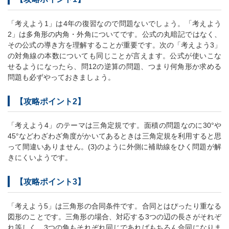
「考えよう1」は4年の復習なので問題ないでしょう。「考えよう
2」は多角形の内角・外角についてです。公式の丸暗記ではなく、
その公式の導き方を理解することが重要です。次の「考えよう3」
の対角線の本数についても同じことが言えます。公式が使いこな
せるようになったら、問12の逆算の問題、つまり何角形か求める
問題も必ずやっておきましょう。
【攻略ポイント2】
「考えよう4」のテーマは三角定規です。面積の問題なのに30°や
45°などわざわざ角度がかいてあるときは三角定規を利用すると思
って間違いありません。(3)のように外側に補助線をひく問題が解
きにくいようです。
【攻略ポイント3】
「考えよう5」は三角形の合同条件です。合同とはぴったり重なる
図形のことです。三角形の場合、対応する3つの辺の長さがそれぞ
れ等しく、3つの角もそれぞれ同じであればもちろん合同になりま