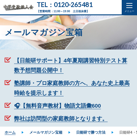
TEL：0120-265481
【営業時間：11:00～19:00 土日祝休業】
メールマガジン宝箱
【日能研サポート】4年夏期講習特別テスト算
数予想問題公開中！
塾講師・プロ家庭教師の方へ、あなた史上最高
時給を提示します！
🎧【無料音声教材】物語文語彙600
弊社は訪問型の家庭教師となります。
ホーム
メールマガジン宝箱
日能研で勝つ方法
日能研4・