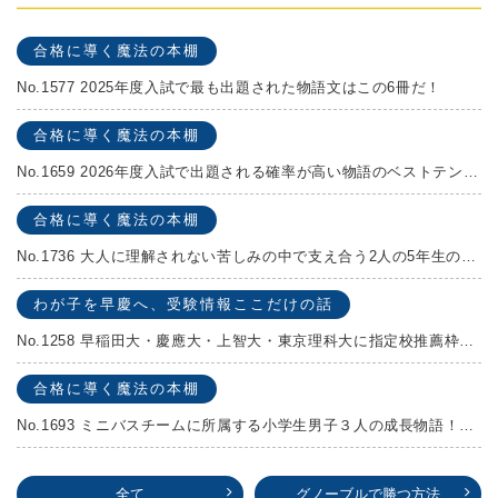
合格に導く魔法の本棚
No.1577 2025年度入試で最も出題された物語文はこの6冊だ！
合格に導く魔法の本棚
No.1659 2026年度入試で出題される確率が高い物語のベストテンを発表します！
合格に導く魔法の本棚
No.1736 大人に理解されない苦しみの中で支え合う2人の5年生の成長物語！『夏の迷子』村上しいこ
わが子を早慶へ、受験情報ここだけの話
No.1258 早稲田大・慶應大・上智大・東京理科大に指定校推薦枠がある学校
合格に導く魔法の本棚
No.1693 ミニバスチームに所属する小学生男子３人の成長物語！『ポジション！』高田由紀子 予想問題付き！
全て
グノーブルで勝つ方法