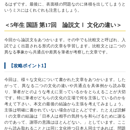
るはずです。最後に、表面積の問題なのに体積を出してしまうと
いうミスにはくれぐれも注意しましょう。
＜5年生 国語 第17回 論説文Ⅰ 文化の違い＞
今回から論説文をあつかいます。その中でも比較文と呼ばれ、入
試でよく出題される形式の文章を学習します。比較文とは二つの
異なる事象から共通点や差異を筆者が考察した文章です。
【攻略ポイント1】
今回は、様々な文化について書かれた文章をあつかいます。した
がって、異なる二つの文化の違いや共通点を具体例から読み取
り、筆者がとのような考えに至っているかをとらえることが大切
です。特に筆者がどちらの文化の立場で何を主張しているのかを
考えて下さい。本文の最後の結論から主張を考えてみましょう。
主張は明確に書かれていない場合がほとんどです。たとえば読解
Ⅰの文章の結論は「日本人は相手の気持ちを和らげるために謝る
のであって、謝罪の意識はほとんどない。」としています。ここ
から読み取れることとは同じ文化持つ日本人同士であれば、問題