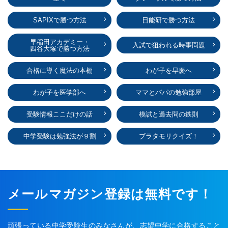
SAPIXで勝つ方法
日能研で勝つ方法
早稲田アカデミー・
入試で狙われる時事問題
四谷大塚で勝つ方法
合格に導く魔法の本棚
わが子を早慶へ
わが子を医学部へ
ママとパパの勉強部屋
受験情報ここだけの話
模試と過去問の鉄則
中学受験は勉強法が９割
ブラタモリクイズ！
メールマガジン登録は無料です！
頑張っている中学受験生のみなさんが、志望中学に合格すること