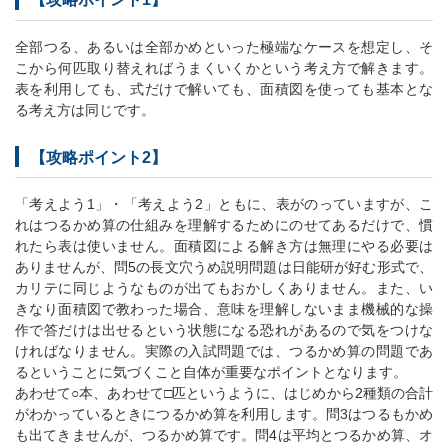
全部つる、あるいは全部かめといった極端なケースを想定し、そ
こから何匹取り替えればうまくいくかという考え方で解きます。
表を利用しても、式だけで解いても、面積図を使っても基本とな
る考え方は同じです。
【攻略ポイント2】
「考えよう1」・「考えよう2」ともに、表がのっていますが、こ
れはつるかめ算の仕組みを理解するためにのせてあるだけで、慣
れたら表は使いません。面積図による解き方は無理にやる必要は
ありませんが、問5の長文穴うめ説明問題は日能研が好む形式で、
カリテに同じようなものが出てもおかしくありません。また、い
きなり面積図で教わった場合、意味を理解しないまま機械的な操
作で答だけは出せるという状態になる恐れがあるので気をつけな
ければなりません。実際の入試問題では、つるかめ算の問題であ
るということに気づくこと自体が重要なポイントとなります。
あわせて○本、あわせて□匹というように、はじめから2種類の合計
がわかっているときにつるかめ算を利用します。問3はつるもかめ
も出てきませんが、つるかめ算です。問4は平均とつるかめ算、オ