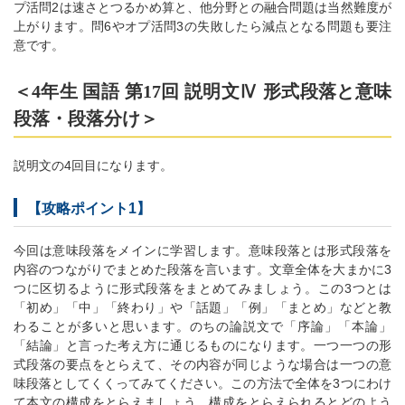
プ活問2は速さとつるかめ算と、他分野との融合問題は当然難度が
上がります。問6やオプ活問3の失敗したら減点となる問題も要注
意です。
＜4年生 国語 第17回 説明文Ⅳ 形式段落と意味
段落・段落分け＞
説明文の4回目になります。
【攻略ポイント1】
今回は意味段落をメインに学習します。意味段落とは形式段落を
内容のつながりでまとめた段落を言います。文章全体を大まかに3
つに区切るように形式段落をまとめてみましょう。この3つとは
「初め」「中」「終わり」や「話題」「例」「まとめ」などと教
わることが多いと思います。のちの論説文で「序論」「本論」
「結論」と言った考え方に通じるものになります。一つ一つの形
式段落の要点をとらえて、その内容が同じような場合は一つの意
味段落としてくくってみてください。この方法で全体を3つにわけ
て本文の構成をとらえましょう。構成をとらえられるとどのよう