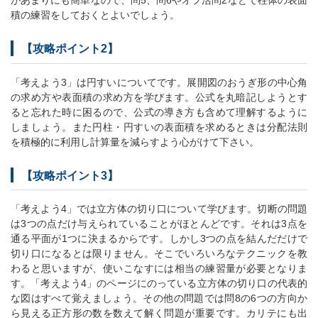
があまりにも簡単なので、問5、問6やオプ活問2などで柱体の表面
積の練習をしておくとよいでしょう。
【攻略ポイント2】
「考えよう3」は円すいについてです。展開図のおうぎ形の中心角
の求め方や表面積の求め方を学びます。公式を丸暗記しようとす
ると忘れた時に困るので、公式の導き方も含めて理解するように
しましょう。また円柱・円すいの表面積を求めるときは分配法則
を積極的に利用し計算量を減らすよう心がけて下さい。
【攻略ポイント3】
「考えよう4」では立方体の切り口について学びます。切断の問題
は3つの点だけ与えられていることがほとんどです。それは3点を
通る平面が1つに決まるからです。しかし3つの点を結んだだけで
切り口になるとは限りません。そこでいろいろなテクニックを教
わると思いますが、使いこなすには相当の練習量が必要となりま
す。「考えよう4」のページにのっている立方体の切り口の代表的
な図はすべて覚えましょう。その他の問題では問8の6つの方向か
ら見える正方形の数を数えて解く問題が重要です。カリテにも出