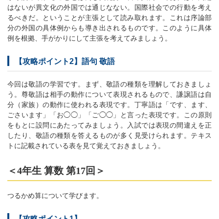
はないが異文化の外国では通じなない。国際社会での行動を考え
るべきだ。ということが主張として読み取れます。これは序論部
分の外国の具体例からも導き出されるものです。このように具体
例を根拠、手がかりにして主張を考えてみましょう。
【攻略ポイント2】語句 敬語
今回は敬語の学習です。まず、敬語の種類を理解しておきましょ
う。尊敬語は相手の動作について表現されるもので、謙譲語は自
分（家族）の動作に使われる表現です。丁寧語は「です、ます、
ごさいます」「お◯◯」「ご◯◯」と言った表現です。この原則
をもとに設問にあたってみましょう。入試では表現の間違えを正
したり、敬語の種類を答えるものが多く見受けられます。テキス
トに記載されている表を見て覚えておきましょう。
＜4年生 算数 第17回＞
つるかめ算について学びます。
【攻略ポイント1】