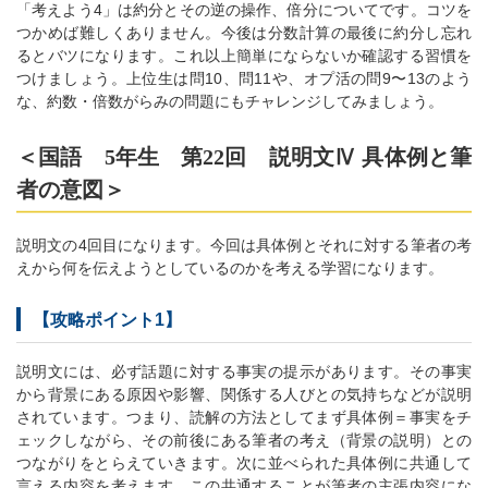
「考えよう4」は約分とその逆の操作、倍分についてです。コツを
つかめば難しくありません。今後は分数計算の最後に約分し忘れ
るとバツになります。これ以上簡単にならないか確認する習慣を
つけましょう。上位生は問10、問11や、オプ活の問9〜13のよう
な、約数・倍数がらみの問題にもチャレンジしてみましょう。
＜国語 5年生 第22回 説明文Ⅳ 具体例と筆
者の意図＞
説明文の4回目になります。今回は具体例とそれに対する筆者の考
えから何を伝えようとしているのかを考える学習になります。
【攻略ポイント1】
説明文には、必ず話題に対する事実の提示があります。その事実
から背景にある原因や影響、関係する人びとの気持ちなどが説明
されています。つまり、読解の方法としてまず具体例＝事実をチ
ェックしながら、その前後にある筆者の考え（背景の説明）との
つながりをとらえていきます。次に並べられた具体例に共通して
言える内容を考えます。この共通することが筆者の主張内容にな