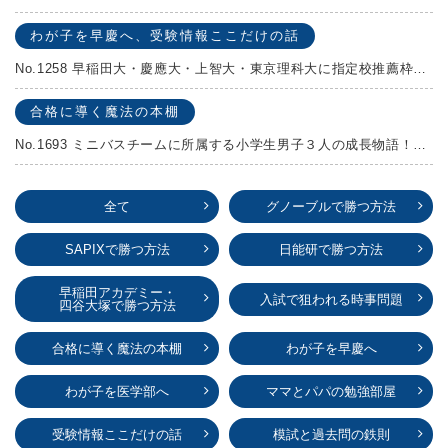
わが子を早慶へ、受験情報ここだけの話
No.1258 早稲田大・慶應大・上智大・東京理科大に指定校推薦枠がある学校
合格に導く魔法の本棚
No.1693 ミニバスチームに所属する小学生男子３人の成長物語！『ポジション！』高田由紀子 予想問題付き！
全て
グノーブルで勝つ方法
SAPIXで勝つ方法
日能研で勝つ方法
早稲田アカデミー・
入試で狙われる時事問題
四谷大塚で勝つ方法
合格に導く魔法の本棚
わが子を早慶へ
わが子を医学部へ
ママとパパの勉強部屋
受験情報ここだけの話
模試と過去問の鉄則