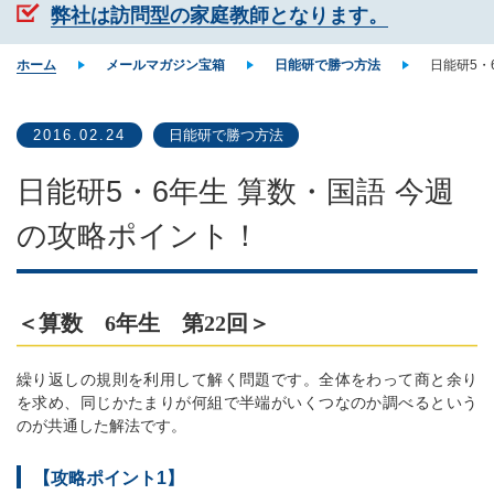
弊社は訪問型の家庭教師となります。
ホーム
メールマガジン宝箱
日能研で勝つ方法
日能研5・
2016.02.24
日能研で勝つ方法
日能研5・6年生 算数・国語 今週
の攻略ポイント！
＜算数 6年生 第22回＞
繰り返しの規則を利用して解く問題です。全体をわって商と余り
を求め、同じかたまりが何組で半端がいくつなのか調べるという
のが共通した解法です。
【攻略ポイント1】