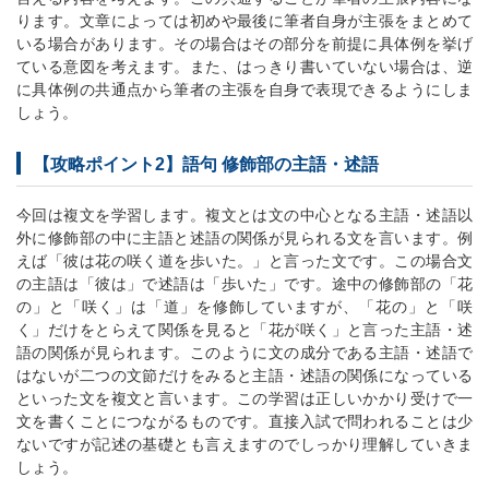
ります。文章によっては初めや最後に筆者自身が主張をまとめて
いる場合があります。その場合はその部分を前提に具体例を挙げ
ている意図を考えます。また、はっきり書いていない場合は、逆
に具体例の共通点から筆者の主張を自身で表現できるようにしま
しょう。
【攻略ポイント2】語句 修飾部の主語・述語
今回は複文を学習します。複文とは文の中心となる主語・述語以
外に修飾部の中に主語と述語の関係が見られる文を言います。例
えば「彼は花の咲く道を歩いた。」と言った文です。この場合文
の主語は「彼は」で述語は「歩いた」です。途中の修飾部の「花
の」と「咲く」は「道」を修飾していますが、「花の」と「咲
く」だけをとらえて関係を見ると「花が咲く」と言った主語・述
語の関係が見られます。このように文の成分である主語・述語で
はないが二つの文節だけをみると主語・述語の関係になっている
といった文を複文と言います。この学習は正しいかかり受けで一
文を書くことにつながるものです。直接入試で問われることは少
ないですが記述の基礎とも言えますのでしっかり理解していきま
しょう。