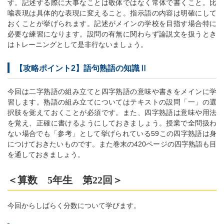
す。記述する際に大事なことは敬体ではなく常体で書くこと。比
喩表現は具体的な表現に変えること。指示語の内容は明確にして
おくことが挙げられます。記述がメインの学校を目指す場合特に
必要な練習になります。設問の有無に関わらず論説文を扱うとき
はトレーニングとして是非行ないましょう。
【攻略ポイント2】語句熟語の知識Ⅱ
今回は二字熟語の組み立てと四字熟語の意味や書きをメインに学
習します。熟語の組み立てについてはテキストの設問「一」の選
択肢を覚えておくことが必須です。また、四字熟語は意味や用法
を覚え、正確に書けるようにしておきましょう。授業で全問扱わ
ない場合でも「参考」として挙げられている59この四字熟語は身
につけておきたいものです。また巻末の420ページの四字熟語も目
を通しておきましょう。
＜算数 5年生 第22回＞
今回からしばらく分数について学びます。