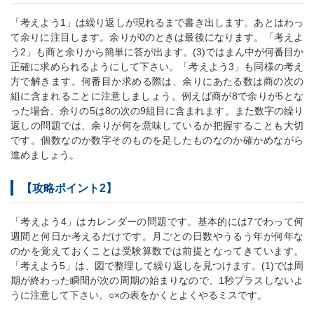
「考えよう1」は繰り返しが現れるまで書き出します。あとはわっ
て余りに注目します。余りが0のときは最後になります。「考えよ
う2」も商と余りから簡単に答が出ます。(3)ではまん中が何番目か
正確に求められるようにして下さい。「考えよう3」も同様の考え
方で解きます。何番目か求める際は、余りにあたる数は商の次の
組に含まれることに注意しましょう。例えば商が8で余りが5とな
った場合、余りの5は8の次の9組目に含まれます。また数字の繰り
返しの問題では、余りが何を意味しているか把握することも大切
です。個数なのか数字そのものを足したものなのか確かめながら
進めましょう。
【攻略ポイント2】
「考えよう4」はカレンダーの問題です。基本的には7でわって何
週間と何日か考えるだけです。月ごとの日数やうるう年が何年な
のかを覚えておくことは受験算数では前提となってきています。
「考えよう5」は、図で整理して繰り返しを見つけます。(1)では周
期が終わった瞬間が次の周期の始まりなので、1秒プラスしないよ
うに注意して下さい。○×の表をかくとよくやるミスです。