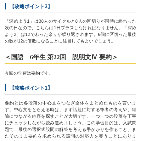
【攻略ポイント3】
「深めよう1」は38人のサイクルと8人の区切りが同時に終わった
次の日なので、こちらは1日プラスしなければなりません。「深め
よう2」は12でわった余りが繰り返されます。6個に区切った最後
の数が12の倍数になることに注目してもよいでしょう。
＜国語 6年生 第22回 説明文Ⅳ 要約＞
今回の学習は要約です。
【攻略ポイント1】
要約とは各段落の中心文をつなぎ全体をまとめたものを言いま
す。中心文をとらえる時は、まず話題に対する筆者の考えや、結
論につながる内容を探すことが大切です。一つ一つの段落を丁寧
にチェックしながら読み進めましょう。この学習目的は、入試問
題で、最後の選択式設問の解答を考える手がかりを作ること、ま
たそのまま要約を求められる設問の対応力を養うことにありま