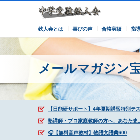
サピックスコース
日能研コース
栄光ゼミナールコース
各塾併用
鉄人会とは
喜びの声
合格実績
指
メールマガジン
【日能研サポート】4年夏期講習特別テ
塾講師・プロ家庭教師の方へ、あなた史
🎧【無料音声教材】物語文語彙600