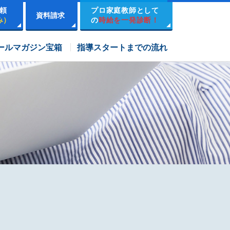
頼
プロ家庭教師として
資料請求
み）
の
時給を一発診断！
市進学院コース
ールマガジン宝箱
指導スタートまでの流れ