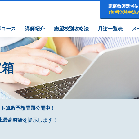
家庭教師選考依
（無料体験申込
早稲田アカデミーコース
四谷大塚コース
コース
導コース
講師紹介
志望校別攻略法
月謝一覧表
メ
宝箱
スト算数予想問題公開中！
上最高時給を提示します！