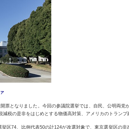
ィア
の投開票となりました。今回の参議院選挙では、自民、公明両党
税減税の是非をはじめとする物価高対策、アメリカのトランプ
挙区74、比例代表50の計124が改選対象で、東京選挙区の非