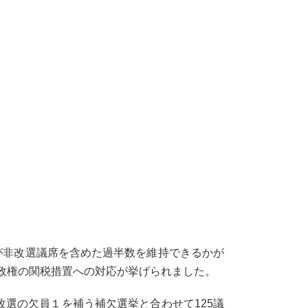
が非改選議席を含めた過半数を維持できるかが
政権の関税措置への対応が挙げられました。
改選の欠員１を補う補欠選挙と合わせて125議