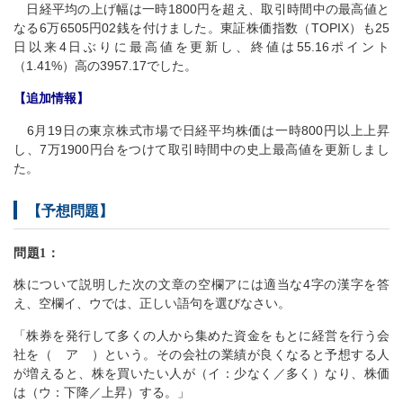
日経平均の上げ幅は一時1800円を超え、取引時間中の最高値と
なる6万6505円02銭を付けました。東証株価指数（TOPIX）も25
日以来4日ぶりに最高値を更新し、終値は55.16ポイント
（1.41%）高の3957.17でした。
【追加情報】
6月19日の東京株式市場で日経平均株価は一時800円以上上昇
し、7万1900円台をつけて取引時間中の史上最高値を更新しまし
た。
【予想問題】
問題1：
株について説明した次の文章の空欄アには適当な4字の漢字を答
え、空欄イ、ウでは、正しい語句を選びなさい。
「株券を発行して多くの人から集めた資金をもとに経営を行う会
社を（ ア ）という。その会社の業績が良くなると予想する人
が増えると、株を買いたい人が（イ：少なく／多く）なり、株価
は（ウ：下降／上昇）する。」