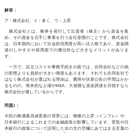
解答：
ア：株式会社、イ：多く、ウ：上昇
株式会社とは、株券を発行して出資者（株主）から資金を集
め、その資金を元手に事業を行う会社形態のことです。株式会社
は、日本国内において社会的信用度が高い法人格であり、資金調
達のしやすさや採用面での優位性など大きなメリットがありま
す。
一方で、設立コストや事務手続きの面では、合同会社などの他
の形態よりも負担が大きい側面もあります。それでも合同会社で
はなく株式会社が選ばれる理由は、費用や決算公告の手間はかか
るものの、将来的な上場やM&A、大規模な資金調達を目指すなら
株式会社が適しているからです。
問題2：
今回の株価最高値更新の背景には、物価の上昇（インフレ）や、
日本銀行によるこれまでの金融政策が影響しています。景気や日
本銀行の政策について説明した次の文の空欄にあてはまる言葉の