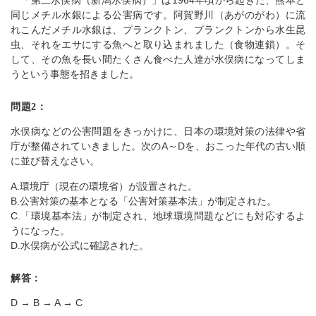
「第二水俣病（新潟水俣病）」は1964年頃から起きた、熊本と
同じメチル水銀による公害病です。阿賀野川（あがのがわ）に流
れこんだメチル水銀は、プランクトン、プランクトンから水生昆
虫、それをエサにする魚へと取り込まれました（食物連鎖）。そ
して、その魚を長い間たくさん食べた人達が水俣病になってしま
うという事態を招きました。
問題2：
水俣病などの公害問題をきっかけに、日本の環境対策の法律や省
庁が整備されていきました。次のA～Dを、おこった年代の古い順
に並び替えなさい。
A.環境庁（現在の環境省）が設置された。
B.公害対策の基本となる「公害対策基本法」が制定された。
C.「環境基本法」が制定され、地球環境問題などにも対応するよ
うになった。
D.水俣病が公式に確認された。
解答：
D → B → A → C