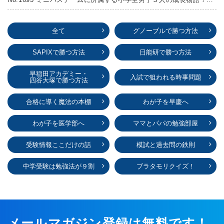
全て
グノーブルで勝つ方法
SAPIXで勝つ方法
日能研で勝つ方法
早稲田アカデミー・
入試で狙われる時事問題
四谷大塚で勝つ方法
合格に導く魔法の本棚
わが子を早慶へ
わが子を医学部へ
ママとパパの勉強部屋
受験情報ここだけの話
模試と過去問の鉄則
中学受験は勉強法が９割
ブラタモリクイズ！
メールマガジン登録は無料です！