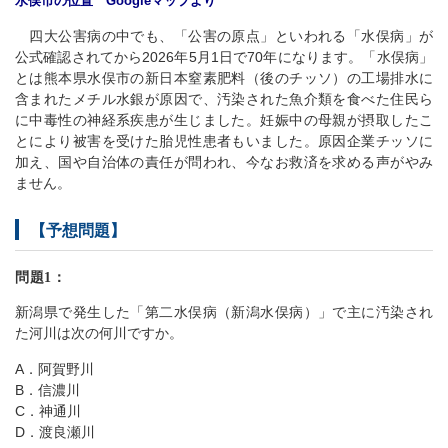
水俣市の位置 Googleマップより
四大公害病の中でも、「公害の原点」といわれる「水俣病」が
公式確認されてから2026年5月1日で70年になります。「水俣病」
とは熊本県水俣市の新日本窒素肥料（後のチッソ）の工場排水に
含まれたメチル水銀が原因で、汚染された魚介類を食べた住民ら
に中毒性の神経系疾患が生じました。妊娠中の母親が摂取したこ
とにより被害を受けた胎児性患者もいました。原因企業チッソに
加え、国や自治体の責任が問われ、今なお救済を求める声がやみ
ません。
【予想問題】
問題1：
新潟県で発生した「第二水俣病（新潟水俣病）」で主に汚染され
た河川は次の何川ですか。
A．阿賀野川
B．信濃川
C．神通川
D．渡良瀬川