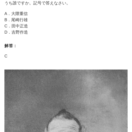
うち誰ですか。記号で答えなさい。
A．大隈重信
B．尾崎行雄
C．田中正造
D．吉野作造
解答：
C