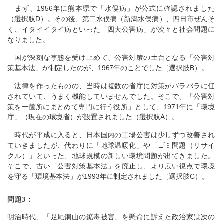
まず、1956年に熊本県で「水俣病」が公式に確認されました
（選択肢D）。その後、第二水俣病（新潟水俣病）、四日市ぜんそ
く、イタイイタイ病といった「四大公害病」が次々と社会問題に
なりました。
国が深刻な事態を受け止めて、公害対策の土台となる「公害対
策基本法」が制定したのが、1967年のことでした（選択肢B）。
法律を作ったものの、当時は複数の省庁に対策がバラバラに任
されていて、うまく機能していませんでした。そこで、「公害対
策を一箇所にまとめて専門に行う役所」として、1971年に「環境
庁」（現在の環境省）が設置されました（選択肢A）。
時代が平成に入ると、日本国内の工場公害は少しずつ改善され
ていきましたが、代わりに「地球温暖化」や「ゴミ問題（リサイ
クル）」といった、地球規模の新しい環境問題が出てきました。
そこで、古い「公害対策基本法」を廃止し、より広い視点で環境
を守る「環境基本法」が1993年に制定されました（選択肢C）。
問題3：
明治時代、「足尾銅山の鉱毒被害」を懸命に訴えた政治家は次の