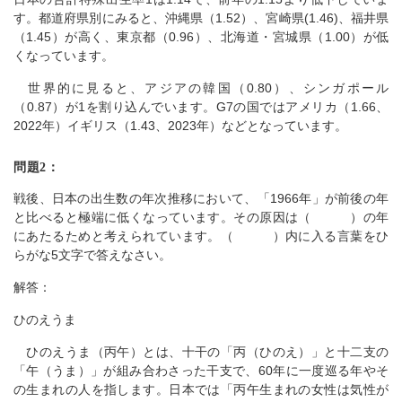
す。都道府県別にみると、沖縄県（1.52）、宮崎県(1.46)、福井県
（1.45）が高く、東京都（0.96）、北海道・宮城県（1.00）が低
くなっています。
世界的に見ると、アジアの韓国（0.80）、シンガポール
（0.87）が1を割り込んでいます。G7の国ではアメリカ（1.66、
2022年）イギリス（1.43、2023年）などとなっています。
問題2：
戦後、日本の出生数の年次推移において、「1966年」が前後の年
と比べると極端に低くなっています。その原因は（ ）の年
にあたるためと考えられています。（ ）内に入る言葉をひ
らがな5文字で答えなさい。
解答：
ひのえうま
ひのえうま（丙午）とは、十干の「丙（ひのえ）」と十二支の
「午（うま）」が組み合わさった干支で、60年に一度巡る年やそ
の生まれの人を指します。日本では「丙午生まれの女性は気性が