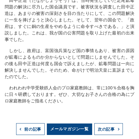
田中正造（たなかしょうぞう）は、当時発生していた足尾鉱毒
問題の解決に尽力した国会議員です。被害状況を調査した田中正
造は、あまりの被害の深刻さを目の当たりにして、この問題解決
に一生を捧げようと決心しました。そして、翌年の国会で、「政
府は、すぐに銅の生産をやめるように命令すべきである。」と演
説しました。これは、我が国の公害問題を取り上げた最初の出来
事でした。
しかし、政府は、富国強兵策など国の事情もあり、被害の原因
が鉱毒によるものか分からないとして問題にしませんでした。そ
の後も田中正造は何度も国会で訴えましたが、鉱毒問題は一向に
解決しませんでした。そのため、命がけで明治天皇に直訴までし
たのでした。
われわれ中学受験鉄人会のプロ家庭教師は、常に100％合格を胸
に日々研鑽しております。ぜひ、大切なお子さんの合格の為にプ
ロ家庭教師をご指名ください。
メールマガジン一覧
前の記事
次の記事