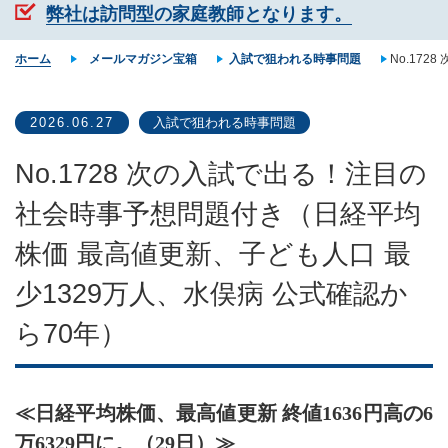
弊社は訪問型の家庭教師となります。
ホーム
メールマガジン宝箱
入試で狙われる時事問題
No.17
2026.06.27
入試で狙われる時事問題
No.1728 次の入試で出る！注目の
社会時事予想問題付き（日経平均
株価 最高値更新、子ども人口 最
少1329万人、水俣病 公式確認か
ら70年）
≪日経平均株価、最高値更新 終値1636円高の6
万6329円に。（29日）≫