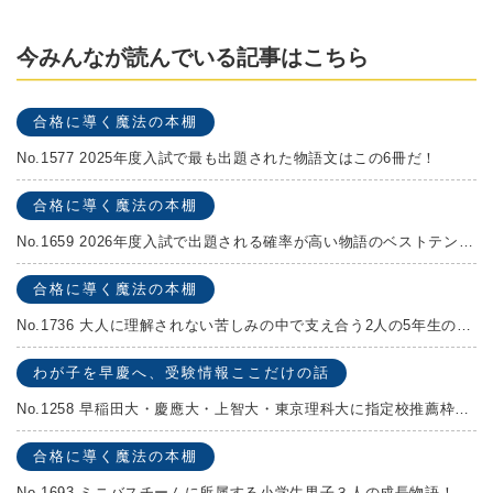
今みんなが読んでいる記事はこちら
合格に導く魔法の本棚
No.1577 2025年度入試で最も出題された物語文はこの6冊だ！
合格に導く魔法の本棚
No.1659 2026年度入試で出題される確率が高い物語のベストテンを発表します！
合格に導く魔法の本棚
No.1736 大人に理解されない苦しみの中で支え合う2人の5年生の成長物語！『夏の迷子』村上しいこ
わが子を早慶へ、受験情報ここだけの話
No.1258 早稲田大・慶應大・上智大・東京理科大に指定校推薦枠がある学校
合格に導く魔法の本棚
No.1693 ミニバスチームに所属する小学生男子３人の成長物語！『ポジション！』高田由紀子 予想問題付き！