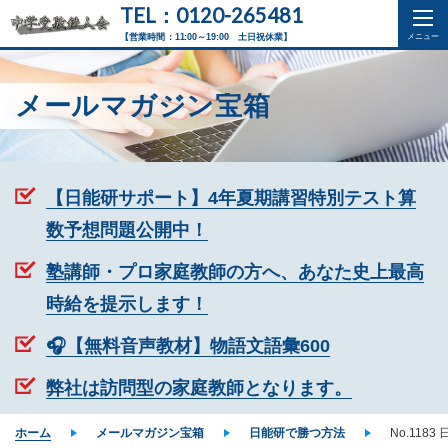
TEL：0120-265481
【営業時間：11:00～19:00 土日祝休業】
メールマガジン宝箱
【日能研サポート】4年夏期講習特別テスト算
数予想問題公開中！
塾講師・プロ家庭教師の方へ、あなた史上最高
時給を提示します！
🎧【無料音声教材】物語文語彙600
弊社は訪問型の家庭教師となります。
ホーム
メールマガジン宝箱
日能研で勝つ方法
No.118