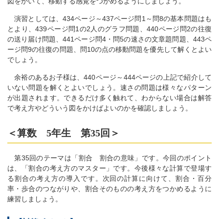
図をかいて、移動する感覚をつかめるようにしましょう。
演習としては、434ページ～437ページ問1～問8の基本問題はも
とより、439ページ問1の2人のグラフ問題、440ページ問2の往復
の送り届け問題、441ページ問4・問5の速さの文章題問題、443ペ
ージ問9の往復の問題、問10の点の移動問題を優先して解くとよい
でしょう。
余裕のあるお子様は、440ページ～444ページの上記で紹介して
いない問題を解くとよいでしょう。速さの問題は様々なパターン
が出題されます。できるだけ多く触れて、わからない場合は解答
で考え方やどういう図をかけばよいのかを確認しましょう。
＜算数 5年生 第35回＞
第35回のテーマは「割合 割合の意味」です。今回のポイント
は、「割合の考え方のマスター」です。今後様々な計算で登場す
る割合の考え方の導入です。次回の計算に向けて、割合・百分
率・歩合のつながりや、割合そのものの考え方をつかめるように
練習しましょう。