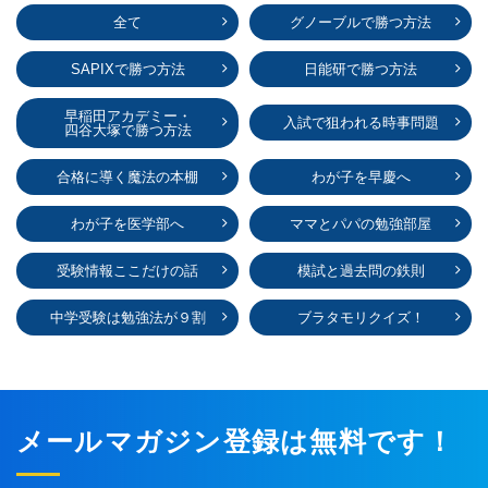
全て
グノーブルで勝つ方法
SAPIXで勝つ方法
日能研で勝つ方法
早稲田アカデミー・
入試で狙われる時事問題
四谷大塚で勝つ方法
合格に導く魔法の本棚
わが子を早慶へ
わが子を医学部へ
ママとパパの勉強部屋
受験情報ここだけの話
模試と過去問の鉄則
中学受験は勉強法が９割
ブラタモリクイズ！
メールマガジン登録は無料です！