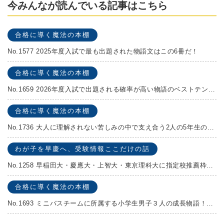
今みんなが読んでいる記事はこちら
合格に導く魔法の本棚
No.1577 2025年度入試で最も出題された物語文はこの6冊だ！
合格に導く魔法の本棚
No.1659 2026年度入試で出題される確率が高い物語のベストテンを発表します！
合格に導く魔法の本棚
No.1736 大人に理解されない苦しみの中で支え合う2人の5年生の成長物語！『夏の迷子』村上しいこ
わが子を早慶へ、受験情報ここだけの話
No.1258 早稲田大・慶應大・上智大・東京理科大に指定校推薦枠がある学校
合格に導く魔法の本棚
No.1693 ミニバスチームに所属する小学生男子３人の成長物語！『ポジション！』高田由紀子 予想問題付き！