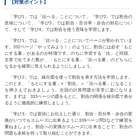
【対策ポイント】
「学び1」では「比べる」ことについて、「学び2」では割合の
意味について、「学び3」では割合・百分率・歩合の対応につい
て、そして「学び4」では割合を使う意味を学習します。
「学び1」では、「比べる」ことについてページが割かれていま
す。332ページ「やってみよう！」のように、割合には必ず「もと
にする量」があるのが特徴です。のちに学習する「比」と同様、
文章で出てきた数が、「もとにする量」「比べる量」のどちらに
なるかを確実に答えられるようにしましょう。
「学び2」では、線分図を使って割合を表す方法を学習します。
このとき、「もとにする量」×「割合」＝「比べる量」になること
を押さえておきましょう。次回の計算問題が非常に楽になりま
す。まずは、333ページの図をもとに、割合の関係を線分図で表せ
るように徹底的に練習しましょう。
「学び3」では冒頭にお伝えした通り、割合・百分率・歩合の変
換がいつでもスムーズに出来るように339ページ問3などで練習を
重ねましょう。割合への変換がスムーズに出来ることで、割合の
問題も余裕を持って取り組むことができます。