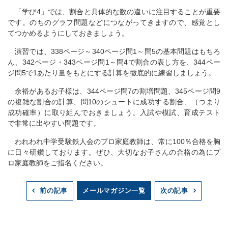
「学び4」では、割合と具体的な数の違いに注目することが重要
です。のちのグラフ問題などにつながってきますので、感覚とし
てつかめるようにしておきましょう。
演習では、338ページ～340ページ問1～問5の基本問題はもちろ
ん、342ページ・343ページ問1～問4で割合の表し方を、344ペー
ジ問5で1あたり量をもとにする計算を徹底的に練習しましょう。
余裕があるお子様は、344ページ問7の割増問題、345ページ問9
の複雑な割合の計算、問10のシュートに成功する割合、（つまり
成功確率）に取り組んでおきましょう。入試や模試、育成テスト
で非常に出やすい問題です。
われわれ中学受験鉄人会のプロ家庭教師は、常に100％合格を胸
に日々研鑽しております。ぜひ、大切なお子さんの合格の為にプ
ロ家庭教師をご指名ください。
メールマガジン一覧
前の記事
次の記事