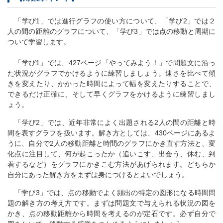
「学び1」では進行グラフの使い方について、「学び2」では２
人の間の距離のグラフについて、「学び3」では点の移動と周期に
ついて学習します。
「学び1」では、427ページ「やってみよう！」で問題文に沿っ
た状況がグラフでかけるように練習しましょう。速さを比べて傾
きを変えたり、かかった時間によって幅を変えたりすることで、
できるだけ正確に、そして早くグラフをかけるように練習しまし
ょう。
「学び2」では、近年非常によく出題される2人の間の距離と時
間を表すグラフを扱います。解き方としては、430ページにあるよ
うに、自分で2人の移動距離と時間のグラフにかき直す方法と、変
化点に注目して、何が起こったか（追いこす、出会う、休む、到
着するなど）をグラフにかきこむ方法があげられます。どちらか
自分にあった解き方をまずは身につけるとよいでしょう。
「学び3」では、点の移動でよく頻出の特定の図形になる時間問
題の解き方の考え方です。まずは問題文で与えられる状況の図を
かき、点の移動距離から時間を考えるのが定石です。必ず自分で