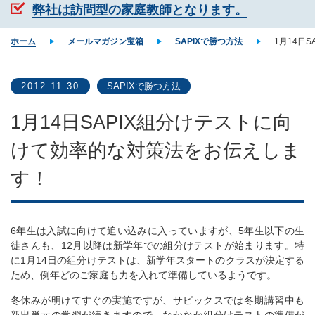
弊社は訪問型の家庭教師となります。
ホーム
メールマガジン宝箱
SAPIXで勝つ方法
1月14日
2012.11.30
SAPIXで勝つ方法
1月14日SAPIX組分けテストに向
けて効率的な対策法をお伝えしま
す！
6年生は入試に向けて追い込みに入っていますが、5年生以下の生
徒さんも、12月以降は新学年での組分けテストが始まります。特
に1月14日の組分けテストは、新学年スタートのクラスが決定する
ため、例年どのご家庭も力を入れて準備しているようです。
冬休みが明けてすぐの実施ですが、サピックスでは冬期講習中も
新出単元の学習が続きますので、なかなか組分けテストの準備が