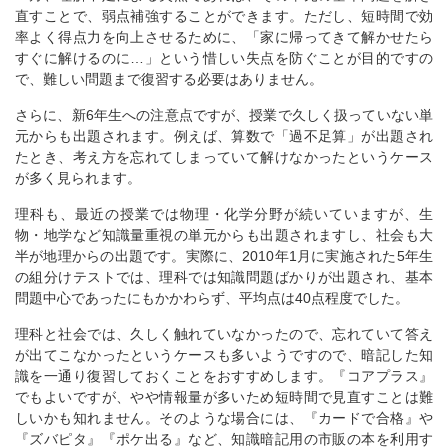
直すことで、弱点補強することができます。ただし、短時間で効
率よく得点力を向上させるために、「家に帰ってきて解かせたら
すぐに解けるのに…」という惜しい失点を防ぐことが目的ですの
で、難しい問題まで復習する必要はありません。
さらに、新6年生への注意点ですが、授業で久しく扱っていない単
元からも出題されます。例えば、算数で「過不足算」が出題され
たとき、考え方を忘れてしまっていて解けなかったというケース
が多く見られます。
理科も、最近の授業では物理・化学分野が続いていますが、生
物・地学など知識量重視の単元からも出題されますし、社会も大
半が地理からの出題です。実際に、2010年1月に実施された5年生
の組分けテストでは、理科では知識問題ばかりが出題され、基本
問題中心であったにもかかわらず、平均点は40点程度でした。
理科と社会では、久しく触れていなかったので、忘れていて答え
が出てこなかったというケースも多いようですので、暗記した知
識を一通り復習しておくことをおすすめします。『コアプラス』
でもよいですが、やや情報量が多いため短時間で見直すことは難
しいかも知れません。そのような場合には、『カードで合格』や
『ズバピタ』『ポケ出る』など、知識暗記用の市販の本を利用す