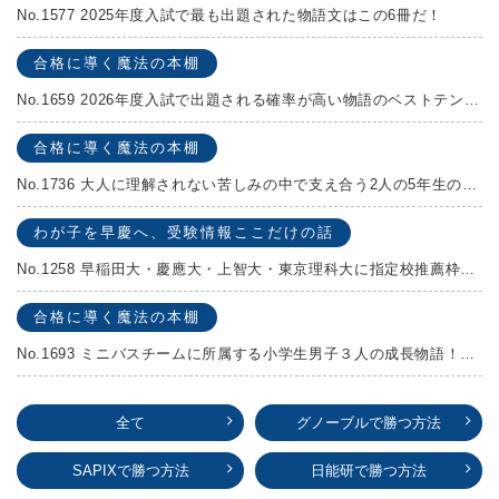
No.1577 2025年度入試で最も出題された物語文はこの6冊だ！
合格に導く魔法の本棚
No.1659 2026年度入試で出題される確率が高い物語のベストテンを発表します！
合格に導く魔法の本棚
No.1736 大人に理解されない苦しみの中で支え合う2人の5年生の成長物語！『夏の迷子』村上しいこ
わが子を早慶へ、受験情報ここだけの話
No.1258 早稲田大・慶應大・上智大・東京理科大に指定校推薦枠がある学校
合格に導く魔法の本棚
No.1693 ミニバスチームに所属する小学生男子３人の成長物語！『ポジション！』高田由紀子 予想問題付き！
全て
グノーブルで勝つ方法
SAPIXで勝つ方法
日能研で勝つ方法