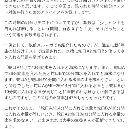
できないと思います。そこで今回は、限られた時間で組分けテス
ト対策を行うためのアドバイスをお送りします。
この時期の組分けテストについてですが、算数は「少しヒントを
与えれば解ける」という問題、解き直すと「あ、そうだった」と
いう問題が多数出題されます。
一例として、以前メルマガでも紹介したものですが、過去に新6年
生の組分けテストで出題された、水槽に蛇口Aと蛇口Bを使って水
を入れる問題を挙げてみます。
「蛇口Aだけで40分間水を入れると満水になります。また、蛇口A
で26分間水を入れたあと蛇口Bで10分間水を入れても満水になり
ます。蛇口Aと蛇口Bの1分間に入れる水量の比を求めなさい」とい
う問題でした。蛇口Aが40−26=14分間に入れる水量と、蛇口Bが
10分間に入れる水量が同じことに着眼すれば難なく正解できるは
ずなのですが、この問題の正答率は47％しかなかったのです。
これがそのまま、「蛇口Aが14分間に入れる水量と蛇口Bが10分間
に入れる水量が等しいとき、蛇口Aと蛇口Bの1分間に入れる水量の
比を求めなさい」と出されれば大半の生徒さんが正解できたでし
ょう。