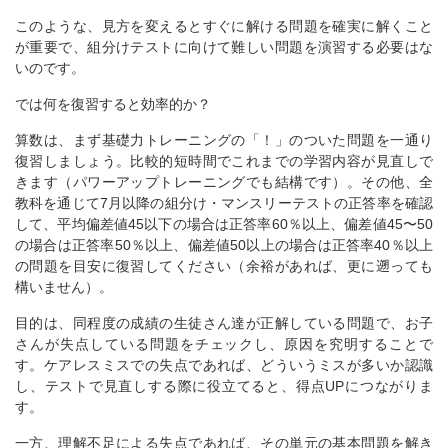
このような、見方を変えるとすぐに解ける問題を確実に解くこと
が重要で、組分けテストに向けて難しい問題を演習する必要はな
いのです。
では何を復習すると効率的か？
算数は、まず基礎力トレーニングの「！」のついた問題を一通り
復習しましょう。比較的短時間でこれまでの学習内容が見直しで
きます（パワーアップトレーニングでも結構です）。その他、全
教科を通じて7月以降の組分け・マンスリーテストの正答率を確認
して、平均偏差値45以下の場合は正答率60％以上、偏差値45〜50
の場合は正答率50％以上、偏差値50以上の場合は正答率40％以上
の問題を目安に復習してください（余裕があれば、更に遡っても
構いません）。
目的は、同程度の成績の生徒さん達が正解している問題で、お子
さんが失点している問題をチェックし、原因を究明することで
す。ケアレスミスでの失点であれば、どういうミスが多いか認識
し、テストで見直しする際に役立てると、得点UPにつながりま
す。
一方、理解不足による失点であれば、その単元の基本問題を解き