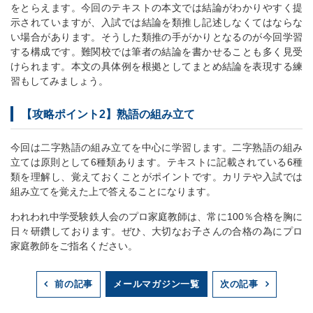
をとらえます。今回のテキストの本文では結論がわかりやすく提
示されていますが、入試では結論を類推し記述しなくてはならな
い場合があります。そうした類推の手がかりとなるのが今回学習
する構成です。難関校では筆者の結論を書かせることも多く見受
けられます。本文の具体例を根拠としてまとめ結論を表現する練
習もしてみましょう。
【攻略ポイント2】熟語の組み立て
今回は二字熟語の組み立てを中心に学習します。二字熟語の組み
立ては原則として6種類あります。テキストに記載されている6種
類を理解し、覚えておくことがポイントです。カリテや入試では
組み立てを覚えた上で答えることになります。
われわれ中学受験鉄人会のプロ家庭教師は、常に100％合格を胸に
日々研鑽しております。ぜひ、大切なお子さんの合格の為にプロ
家庭教師をご指名ください。
メールマガジン一覧
前の記事
次の記事