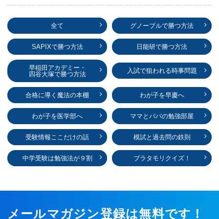
全て
グノーブルで勝つ方法
SAPIXで勝つ方法
日能研で勝つ方法
早稲田アカデミー・
入試で狙われる時事問題
四谷大塚で勝つ方法
合格に導く魔法の本棚
わが子を早慶へ
わが子を医学部へ
ママとパパの勉強部屋
受験情報ここだけの話
模試と過去問の鉄則
中学受験は勉強法が９割
ブラタモリクイズ！
メールマガジン登録は無料です！