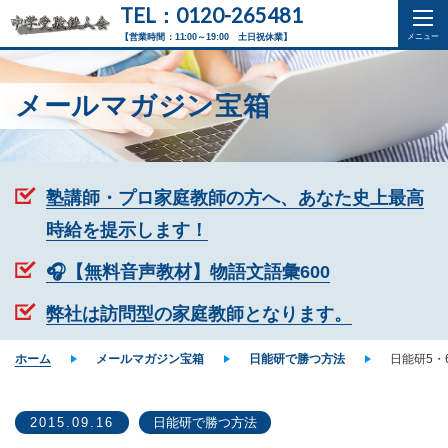
TEL：0120-265481
【営業時間：11:00～19:00 土日祝休業】
メールマガジン宝箱
塾講師・プロ家庭教師の方へ、あなた史上最高
時給を提示します！
🎧【無料音声教材】物語文語彙600
弊社は訪問型の家庭教師となります。
ホーム
メールマガジン宝箱
日能研で勝つ方法
日能研5・
2015.09.16
日能研で勝つ方法