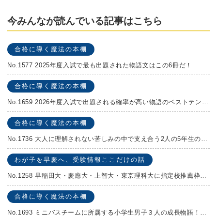
今みんなが読んでいる記事はこちら
合格に導く魔法の本棚
No.1577 2025年度入試で最も出題された物語文はこの6冊だ！
合格に導く魔法の本棚
No.1659 2026年度入試で出題される確率が高い物語のベストテンを発表します！
合格に導く魔法の本棚
No.1736 大人に理解されない苦しみの中で支え合う2人の5年生の成長物語！『夏の迷子』村上しいこ
わが子を早慶へ、受験情報ここだけの話
No.1258 早稲田大・慶應大・上智大・東京理科大に指定校推薦枠がある学校
合格に導く魔法の本棚
No.1693 ミニバスチームに所属する小学生男子３人の成長物語！『ポジション！』高田由紀子 予想問題付き！