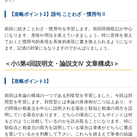
【攻略ポイント2】語句 ことわざ・慣用句Ⅱ
前回に続きことわざ・慣用句を学習します。前回同様暗記が中心
になります。意味や用法を覚えていきましょう。特に意味を覚え
ておくと慣用句的表現を具体的表現に書き換えられるようになり
ます。記述の対策にもなりますのでがんばりましょう。
＜小5第4回説明文・論説文Ⅳ 文章構成3＞
【攻略ポイント1】
前回は本論の構成の一つである列挙型を学習しました。今回は対
照型を学習します。対照型とは本論の具体例が二つ以上あり、そ
の関係が相違点を中心に説明される場合と類似と相違の両方を説
明している場合があります。どちらの場合にしてもポイントは何
をどのように比較しているのかを読み取ることになります。特に
類似点と相違点の両方を説明している場合は筆者がどちらに重点
を置いているかを判断して下さい。これらを踏まえて筆者の結論