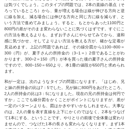
は気づくでしょう。このタイプの問題では、2本の直線の基点（そ
ろっているところ）から、量が増える場合は線が伸びる方向と逆
に線を加え、減る場合には伸びる方向と同じ方に線を減らす、と
いう方法で進めてみましょう。すると、もとからあった1100円と
800円の差がそのまま変わらないことに気づくはずです。すぐにこ
の方法を教えるよりも、まずお子さんにやらせてみてから、違和
感に気づかせ、そしてよりよい方法を教える方が、確かな定着が
見込めます。上記の問題であれば、その線分図から1100−800＝
300（円）が、夏子さんの所持金の（3−1＝）2倍であることがわ
かります。300÷2＝150（円）が本を買った後の夏子さんの所持金
ですので、800−150＝650より、本1冊の値段が650円と求められ
ます。
和が一定は、次のようなタイプの問題になります。「はじめ、兄
と妹の所持金の比は7：5でした。兄が妹に800円をあげたところ、
2人の所持金の比は3：5になりました。現在の兄の所持金は何円で
すか」ここでも線分図をかくことがポイントになりますが、差が
一定のパターンよりも、図はかきやすいかもしれません。大事な
のは、2人の量を表す直線を上下にかくのではなく、2本をつなげ
て1本にする、ということです。やりとりの前後で全体量は変わり
ませんので、つなげた1本の長さも変わらなくなります。まず1本