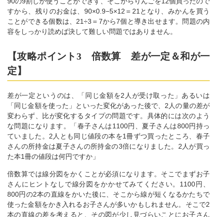
90の9割しか使うことができず、そこからりんごを12個買ったので
すから、残りのお金は、90×0.9−5×12＝21となり、みかんを買う
ことができる個数は、21÷3＝7から7個と導き出せます。問題の内
容をしっかり読めば決して難しい問題ではありません。
【攻略ポイント3 倍数算 差が一定＆和が一
定】
差が一定というのは、「同じ金額を2人が受け取った」あるいは
「同じ金額を使った」といった変化があった後で、2人の量の差が
変わらず、比が変化するタイプの問題です。具体的には次のよう
な問題になります。「春子さんは1100円、夏子さんは800円持っ
ていました。2人とも同じ値段の本を1冊ずつ買ったところ、春子
さんの所持金は夏子さんの所持金の3倍になりました。2人が買っ
た本1冊の値段は何円ですか」
倍数算では線分図をかくことが必須になります。そこでまずお子
さんにヒントなしで線分図をかかせてみてください。1100円、
800円の2本の直線をかいた後に、そこから線が短くなるかたちで
使った金額をかき入れるお子さんが多いかもしれません。そこで2
本の直線の差を考えると、その図が少し見づらいことにお子さん