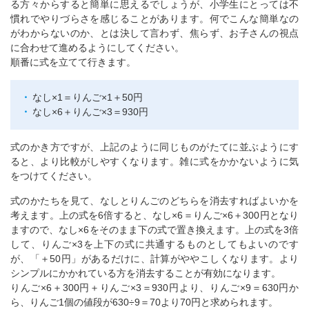
る方々からすると簡単に思えるでしょうが、小学生にとっては不
慣れでやりづらさを感じることがあります。何でこんな簡単なの
がわからないのか、とは決して言わず、焦らず、お子さんの視点
に合わせて進めるようにしてください。
順番に式を立てて行きます。
なし×1＝りんご×1＋50円
なし×6＋りんご×3＝930円
式のかき方ですが、上記のように同じものがたてに並ぶようにす
ると、より比較がしやすくなります。雑に式をかかないように気
をつけてください。
式のかたちを見て、なしとりんごのどちらを消去すればよいかを
考えます。上の式を6倍すると、なし×6＝りんご×6＋300円となり
ますので、なし×6をそのまま下の式で置き換えます。上の式を3倍
して、りんご×3を上下の式に共通するものとしてもよいのです
が、「＋50円」があるだけに、計算がややこしくなります。より
シンプルにかかれている方を消去することが有効になります。
りんご×6＋300円＋りんご×3＝930円より、りんご×9＝630円か
ら、りんご1個の値段が630÷9＝70より70円と求められます。