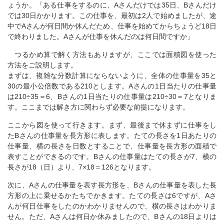
ょうか。「ある仕事をするのに、Aさんだけでは35日、Bさんだけ
では30日かかります。この仕事を、最初は2人で始めましたが、途
中でAさんが何日間か休んだため、仕事を始めてからちょうど18日
で終わりました。Aさんが仕事を休んだのは何日間ですか」
つるかめ算で解く方法もありますが、ここでは面積図を使った
方法をご説明します。
まずは、複雑な分数計算にならないように、全体の仕事量を35と
30の最小公倍数である210とします。Aさんの1日当たりの仕事量
は210÷35＝6、Bさんの1日当たりの仕事量は210÷30＝7となりま
す。ここまでは解き方に関わらず必要な前提になります。
ここから図を使って行きます。まず、最後まで休まずに仕事をし
たBさんの仕事量を長方形に表します。たての長さを1日あたりの
仕事量、横の長さを日数とすることで、仕事量を長方形の面積で
表すことができるのです。Bさんの仕事量はたての長さが7、横の
長さが18（日）より、7×18＝126となります。
次に、Aさんの仕事量を表す長方形を、Bさんの仕事量を表した長
方形の上に乗せるかたちでかきます。たての長さは6ですが、Aさ
んが何日仕事をしたのかわかりませんので、横の長さはわかりま
せん。ただ、Aさんは何日か休みましたので、Bさんの18日よりは