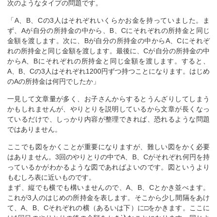
次のようなタイプの問題です。
「A、B、Cの3人はそれぞれいくらかお金を持っていました。ま
ず、Aが自分の所持金の中から、B、Cにそれぞれの所持金と同じ
金額を渡します。次に、Bが自分の所持金の中からA、Cにそれぞ
れの所持金と同じ金額を渡します。最後に、Cが自分の所持金の中
からA、Bにそれぞれの所持金と同じ金額を渡します。すると、
A、B、Cの3人はそれぞれ1200円ずつ持つことになります。はじめ
のAの所持金は何円でしたか」
一見して文章量が多く、お子さんからするとうんざりしてしまう
かもしれませんが、やりとりを説明しているから文章が長くなっ
ているだけで、しっかり内容が整理できれば、恐れるような問題
ではありません。
ここでも図をかくことが重要になりますが、難しい図をかく必要
はありません。3回のやりとりの中でA、B、Cがそれぞれ何円を持
っているかがわかるような図であればよいのです。図というより
もむしろ表に近いものです。
まず、縦でも横でも構いませんので、A、B、Cとかき並べます。
これが3人のはじめの所持金を表します。そこから少し間隔をあけ
て、A、B、Cそれぞれの横（あるいは下）に□をかきます。ここに