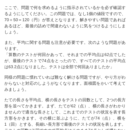
ここで、問題で何を求めるように指示されているかを必ず確認す
るようにしてください。この問題では、なし1個の値段ですので、
70＋50＝120（円）が答えとなります。解きやすい問題であれば
あるほど、最後の詰めで間違わないように気をつけるようにしま
しょう。
また、平均に関する問題も注意が必要です。次のような問題があ
ります。
「算数のテストが何回かあって、それまでの平均点は62点でした
が、最後のテストで74点をとったので、すべてのテストの平均点
は63.2点になりました。テストは全部で何回ありましたか」
同様の問題に慣れていれば難なく解ける問題ですが、やり方がわ
からないと対応のしようがなくなります。面積図をかいて考えて
みましょう。
たての長さを平均点、横の長さをテストの回数として、2つの長方
形を並べてかきます。まず、たてが62（点）、横の長さがわかり
ませんので適当な長さとして、これまでのテストの状況を表す長
方形をかきます。その横に並ぶように、たてが74（点）、横を
1（回）とする、長細い長方形で最後のテストの状況を表します。