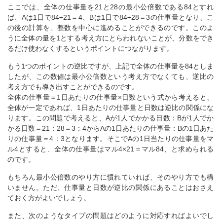
ここでは、全体の仕事量を21と28の最小公倍数である84とすれ
ば、Aは1日で84÷21＝4、Bは1日で84÷28＝3の仕事量となり、こ
の後の計算を、整数を中心に進めることができるのです。このよ
うに全体の量を1とする考え方にとらわれないことが、分数をでき
るだけ使わなくするというポイントにつながります。
もう1つのポイントの逆比ですが、上記で全体の仕事量を84としま
したが、この数値は最小公倍数という考え方でなくても、逆比の
考え方でも導き出すことができるのです。
全体の仕事量＝1日あたりの仕事量×日数という式から考えると、
全体が一定であれば、1日あたりの仕事量と日数は逆比の関係にな
ります。この問題で考えると、Aが1人でかかる日数：Bが1人でか
かる日数＝21：28＝3：4からAの1日あたりの仕事量：Bの1日あた
りの仕事量＝4：3となります。そこでAの1日当たりの仕事量をマ
ル4とすると、全体の仕事量はマル4×21＝マル84、と求められる
のです。
もちろん最小公倍数のやり方に慣れていれば、そのやり方でも構
いません。ただ、仕事量と日数が逆比の関係にあることはおさえ
ておく方がよいでしょう。
また、次のようなタイプの問題はどのように対応すればよいでし