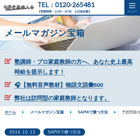
TEL：0120-265481
【営業時間：11:00～19:00 土日祝休業】
メールマガジン宝箱
塾講師・プロ家庭教師の方へ、あなた史上最高
時給を提示します！
🎧【無料音声教材】物語文語彙600
弊社は訪問型の家庭教師となります。
ホーム
メールマガジン宝箱
SAPIXで勝つ方法
予想問題付
2016.10.12
SAPIXで勝つ方法