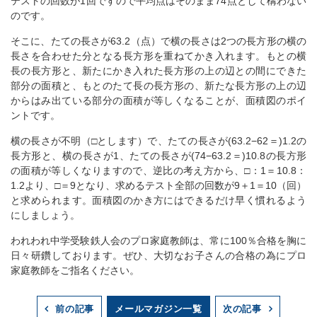
テストの回数が1回ですので平均点はそのまま74点として構わない
のです。
そこに、たての長さが63.2（点）で横の長さは2つの長方形の横の
長さを合わせた分となる長方形を重ねてかき入れます。もとの横
長の長方形と、新たにかき入れた長方形の上の辺との間にできた
部分の面積と、もとのたて長の長方形の、新たな長方形の上の辺
からはみ出ている部分の面積が等しくなることが、面積図のポイ
ントです。
横の長さが不明（□とします）で、たての長さが(63.2−62＝)1.2の
長方形と、横の長さが1、たての長さが(74−63.2＝)10.8の長方形
の面積が等しくなりますので、逆比の考え方から、□：1＝10.8：
1.2より、□＝9となり、求めるテスト全部の回数が9＋1＝10（回）
と求められます。面積図のかき方にはできるだけ早く慣れるよう
にしましょう。
われわれ中学受験鉄人会のプロ家庭教師は、常に100％合格を胸に
日々研鑽しております。ぜひ、大切なお子さんの合格の為にプロ
家庭教師をご指名ください。
メールマガジン一覧
前の記事
次の記事