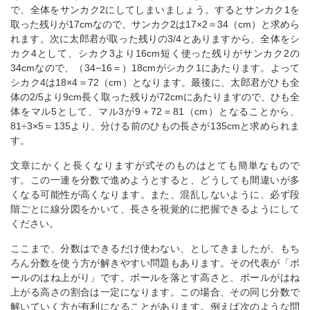
で、全体をサンカク2にしてしまいましょう。するとサンカク1を
取った残りが17cmなので、サンカク2は17×2＝34（cm）と求めら
れます。次に太郎君が取った残りの3/4とありますから、全体をシ
カク4として、シカク3より16cm短く使った残りがサンカク2の
34cmなので、（34−16＝）18cmがシカク1にあたります。よって
シカク4は18×4＝72（cm）となります。最後に、太郎君がひも全
体の2/5より9cm長く取った残りが72cmにあたりますので、ひも全
体をマル5として、マル3が9＋72＝81（cm）となることから、
81÷3×5＝135より、分ける前のひもの長さが135cmと求められま
す。
文章にかくと長くなりますが式そのものはとても簡単なもので
す。この一連を分数で進めようとすると、どうしても間違いが多
くなる可能性が高くなります。また、混乱しないように、必ず段
階ごとに線分図をかいて、長さを視覚的に把握できるようにして
ください。
ここまで、分数はできるだけ使わない、としてきましたが、もち
ろん分数を使う方が解きやすい問題もあります。その代表が「ボ
ールのはね上がり」です。ボールを落とす高さと、ボールがはね
上がる高さの割合は一定になります。この場合、その同じ分数で
解いていく方が有利になることがあります。例えば次のような問