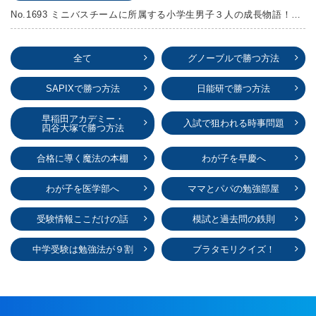
No.1693 ミニバスチームに所属する小学生男子３人の成長物語！『ポジション！』高田由紀子 予想問題付き！
全て
グノーブルで勝つ方法
SAPIXで勝つ方法
日能研で勝つ方法
早稲田アカデミー・
入試で狙われる時事問題
四谷大塚で勝つ方法
合格に導く魔法の本棚
わが子を早慶へ
わが子を医学部へ
ママとパパの勉強部屋
受験情報ここだけの話
模試と過去問の鉄則
中学受験は勉強法が９割
ブラタモリクイズ！