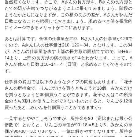
当然短くなります。そこで、Aさんの長方形を、Bさんの長方形と
たての辺が左端でつながるように上に乗せてみましょう。階段の
ようなかたちになりますが、この横の長さの差が、Aさんが休んだ
日数になることを把握しておきましょう。求めるべき値を視覚的
にイメージできるメリットがここにあります。
あとは計算です。全体の仕事量が210、Bさん1人の仕事量が126で
すので、Aさん1人の仕事量は210−126＝84、となります。この84
が、Aさんの仕事量を表す上部の長方形の面積ですので、84÷6＝
14より、上部の長方形の横の長さが14とわかります。よって、A
さんが休んだ日数は18−14＝4（日間）と求めることができるので
す。
仕事算の範囲では以下のようなタイプの問題もあります。「花子
さんの所持金で、りんごだけを買うとちょうど18個、みかんだけ
を買うとちょうど30個買うことができます。花子さんはこの所持
金のうち9割しか使うことができないものとすると、りんごを12個
買ったあと、みかんを何個買うことができますか」
一見するとややこしそうですが、所持金を90（逆比または最小公
倍数で）とおくと、りんごの単価が90÷18＝5より5、みかんの単
価が90÷30＝3より3となり、一気に解きやすくなります。所持金