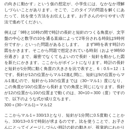
の向きに動かす」という仮の想定が、小学生には、なかなか理解
しづらいことがあります。そこで、このタイプの問題を解くにあ
たって、比を使う方法をお伝えします。お子さんのやりやすい方
法で進めてください。
例えば「9時と10時の間で時計の長針と短針のつくる角度が、文字
盤の中心と数字の10を通る直線によって2等分される時刻は9時何
分ですか」といった問題があるとします。 まず9時を表す時計の
図をかきます。そこから問題で想定されている時刻（およそ9時50
分過ぎ）まで、厳密でなくてもよいので長針・短針を動かした図
を新たにかきます。ここからがポイントになります。時計の長針
と短針が1分間に動く角度の大きさを比で表すと、6：0.5＝12：1
です。長針が12の位置からマル12進む間に、短針は9の位置からマ
ル1進むので、短針から10の位置までは（30−マル1）度になり、
この角度が10の位置から長針までの角度と同じになります。長針
が12の位置から10の位置まで動くのは、30×10＝300（度）ですの
で、以下のような式が成り立ちます。
300＋(30−マル1)＝マル12
ここからマル1＝330/13となり、短針が1分間に0.5度動くことか
ら、330/13÷0.5で時刻が求まるのです。比を使うことで、お子さ
んにとってイメージしづらい時計の針の動きが、視覚的にわかり