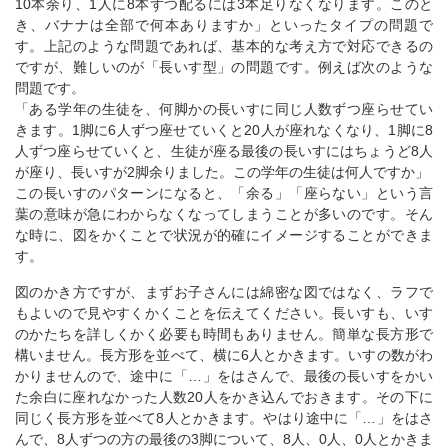
10本余り、1人に8本ずつ配るには3本足りなくなります。このと
き、バナナは全部で何本ありますか」といったタイプの問題で
す。上記のような問題であれば、基本的な考え方で対応できるの
ですが、難しいのが「長いす型」の問題です。例えば次のような
問題です。
「ある学年の生徒を、何脚かの長いすに同じ人数ずつ座らせてい
きます。1脚に6人ずつ座せていくと20人が座れなくなり、1脚に8
人ずつ座らせていくと、生徒が座る最後の長いすにはちょうど8人
が座り、長いすが2脚余りました。この学年の生徒は何人ですか」
この長いすのパターンになると、「余る」「座らない」という言
葉の意味が急にわからなくなってしまうことが多いのです。そん
な時に、図をかくことで状況が的確にイメージすることができま
す。
図のかき方ですが、まずお子さんには綿密な図ではなく、ラフで
もよいので見やすくかくことを伝えてください。長いすも、いす
のかたちを詳しくかく必要も時間もありません。簡単な長方形で
構いません。長方形を並べて、横に6人とかきます。いすの数がわ
かりませんので、途中に「…」をはさんで、最後の長いすをかい
た余白に座れなかった人数20人をかき込んでおきます。その下に
同じく長方形を並べて8人とかきます。やはり途中に「…」をはさ
んで、8人ずつの方の最後の3脚について、8人、0人、0人とかきま