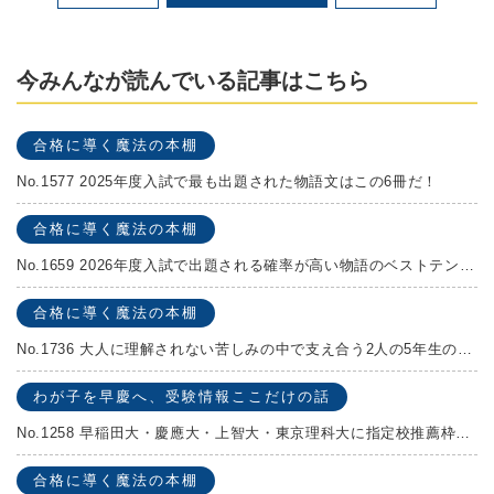
今みんなが読んでいる記事はこちら
合格に導く魔法の本棚
No.1577 2025年度入試で最も出題された物語文はこの6冊だ！
合格に導く魔法の本棚
No.1659 2026年度入試で出題される確率が高い物語のベストテンを発表します！
合格に導く魔法の本棚
No.1736 大人に理解されない苦しみの中で支え合う2人の5年生の成長物語！『夏の迷子』村上しいこ
わが子を早慶へ、受験情報ここだけの話
No.1258 早稲田大・慶應大・上智大・東京理科大に指定校推薦枠がある学校
合格に導く魔法の本棚