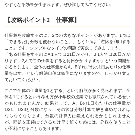
やすくなる効果が生まれます。ぜひ試してみてください。
【攻略ポイント2 仕事算】
仕事算を攻略するのに、2つの大きなポイントがあります。1つは
「できるだけ分数を使わないこと」、もう1つは「逆比を利用する
こと」です。シンプルなタイプの問題で実践してみましょう。
「ある仕事をするのにA 1人では21日かかり、B 1人では28日かか
ります。2人でこの仕事をすると何日かかりますか」という問題が
あるとします。全体の仕事量からA、Bそれぞれの1日あたりの仕事
量を出す、という解法自体は鉄則になりますので、しっかり覚え
ておいてください。
ここで全体の仕事量を1とする、という解説が多く見られます。全
体を1にするという考え方が小学校の授業でも徹底されているせい
かもしれませんが、結果として、A、Bの1日あたりの仕事量が
1/21、1/28と分数になり、その後は分数計算で解き進めなければ
ならなくなります。分数の計算力は鍛えられるかもしれません
が、問題を正確にできるだけ早く解くためには、分数を使うこと
が不利になることもあります。