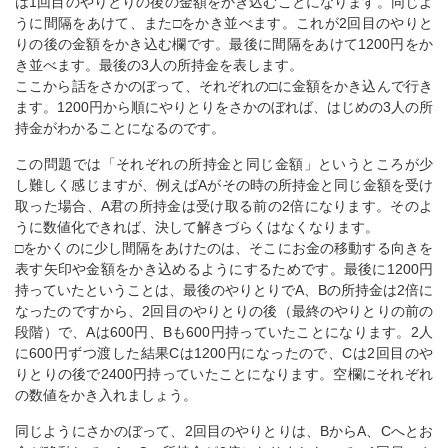
は1回目のやりとりの後の金額をかき込むことになります。同じよ
うに間隔をあけて、また□をかき並べます。これが2回目のやりと
りの後の金額をかき込む欄です。最後に間隔をあけて1200円をか
き並べます。最後の3人の所持金を表します。
ここから話をさかのぼって、それぞれの□に金額をかき込んで行き
ます。1200円から順にやりとりをさかのぼれば、はじめの3人の所
持金がわかることになるのです。
この問題では「それぞれの所持金と同じ金額」というところが少
し難しく感じますが、例えばAがその時の所持金と同じ金額を受け
取った場合、A君の所持金は受け取る前の2倍になります。そのよ
うに数値化できれば、決して解きづらくはなくなります。
□をかくのに少し間隔をあけたのは、そこにお金の移動する向きを
表す矢印や金額をかき込めるようにするためです。最後に1200円
持っていたということは、最後のやりとりでA、Bの所持金は2倍に
なったのですから、2回目のやりとりの後（最終のやりとりの前の
段階）で、Aは600円、Bも600円持っていたことになります。2人
に600円ずつ渡した結果Cは1200円になったので、Cは2回目のや
りとりの後で2400円持っていたことになります。空欄にそれぞれ
の数値をかき入れましょう。
同じようにさかのぼって、2回目のやりとりは、BからA、Cへとお