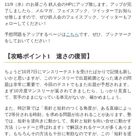
11/9（水）のお昼ごろ 鉄人会のHPにアップ致します。アップが完
了しましたら、メルマガ、フェイスブック、ツイッターでお知ら
せ致しますので、ぜひ鉄人会のフェイスブック、ツイッターもフ
ォローしてください！
予想問題をアップするページは
こちら
です。ぜひ、ブックマーク
をしておいてください！
【攻略ポイント1 速さの復習】
ちょうど10月7日にマンスリーテストを受けたばかりで記憶も新し
いかと思いますが、このマンスリーで出題範囲となった速さの問
題は非常に重要で、今回のテストでもまた出題が予想されます。
まず10月度マンスリーが返されてきましたら、しっかり見直し
て、苦手のままになっている単元がないか、確かめましょう。
また、時計算では「長針と短針のつくる角度が、ある直線によっ
て2等分される時刻」を求める問題が出されることがあります。塾
では、短針を逆向きに動かして、長針と短針を向い合せに動かす
方法（シャドーと呼ばれます）で解説されるケースが多くありま
す。もちろんその方法も十分に有効なのですが、この「短針を逆