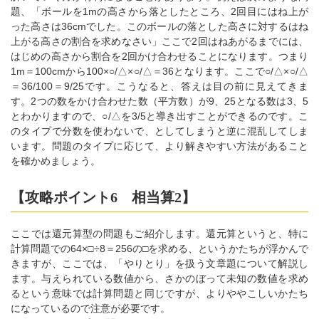
題、「ボールを1mの高さから落としたところ、2回目にはね上が
った高さは36cmでした。このボールの落とした高さに対するはね
上がる高さの割合を求めなさい」ここで2回はねあがるまでには、
はじめの高さから割合を2回かけ合わせることになります。つまり
1m＝100cmから100×○/△×○/△＝36となります。ここで○/△×○/△
＝36/100＝9/25です。こうなると、答えは目の前に見えてきま
す。2つの数をかけ合わせた数（平方数）が9、25となる数は3、5
とわかりますので、○/△を3/5と導き出すことができるのです。こ
のタイプで分数を使わないで、としてしまうと逆に混乱してしま
います。問題のタイプに応じて、より解きやすい方法があること
を確かめましょう。
【攻略ポイント6 相当算2】
ここでは還元算型の問題もご紹介します。還元算というと、特に
計算問題での64×□÷8＝256の□を求める、というかたちが浮かんで
きますが、ここでは、「やりとり」を扱う文章題について解説し
ます。与えられている数値から、さかのぼって未知の数値を求め
るという意味では計算問題と同じですが、よりややこしいかたち
になっているので注意が必要です。