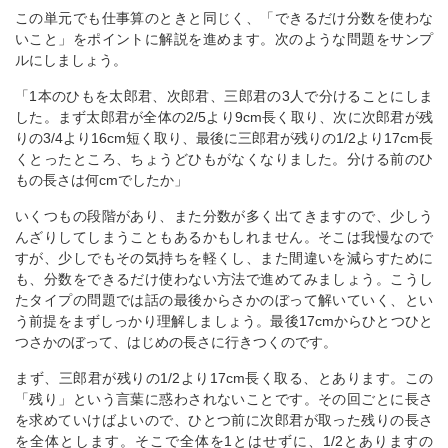
この単元でも仕事算のときと同じく、「できるだけ分数を使わな
いこと」をポイントに解説を進めます。次のような問題をサンプ
ルにしましょう。
「1本のひもを太郎君、次郎君、三郎君の3人で分けることにしま
した。まず太郎君が全体の2/5より9cm長く取り、次に次郎君が残
りの3/4より16cm短く取り、最後に三郎君が残りの1/2より17cm長
くとったところ、ちょうどひもがなくなりました。分ける前のひ
もの長さは何cmでしたか」
いくつもの段階があり、また分数が多く出てきますので、少しう
んざりしてしまうこともあるかもしれません。そこは我慢なので
すが、少しでもその気持ちを軽くし、また間違いを減らすために
も、分数をできるだけ使わない方法で進めてみましょう。こうし
たタイプの問題では話の最後からさかのぼって解いていく、とい
う前提をまずしっかり理解しましょう。最後17cmからひとつひと
つさかのぼって、はじめの長さに行きつくのです。
まず、三郎君が残りの1/2より17cm長く取る、とあります。この
「残り」という言葉に惑わされないことです。その回ごとに長さ
を求めていけばよいので、ひとつ前に次郎君が取った残りの長さ
を全体とします。そこで全体を1とはせずに、1/2とありますの