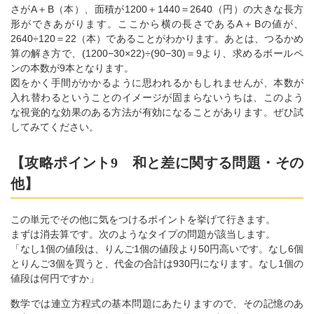
さがA＋B（本）、面積が1200＋1440＝2640（円）の大きな長方
形ができあがります。ここから横の長さであるA＋Bの値が、
2640÷120＝22（本）であることがわかります。あとは、つるかめ
算の解き方で、(1200−30×22)÷(90−30)＝9より、求めるボールペ
ンの本数が9本となります。
図をかく手間がかかるように思われるかもしれませんが、本数が
入れ替わるということのイメージが固まらないうちは、このよう
な視覚的な効果のある方法が有効になることがあります。ぜひ試
してみてください。
【攻略ポイント9 和と差に関する問題・その
他】
この単元でその他に気をつけるポイントを挙げて行きます。
まずは消去算です。次のようなタイプの問題が該当します。
「なし1個の値段は、りんご1個の値段より50円高いです。なし6個
とりんご3個を買うと、代金の合計は930円になります。なし1個の
値段は何円ですか」
数学では連立方程式の基本問題にあたりますので、その記憶のあ