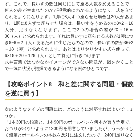
す。これで、長いすの数は同じにして座る人数を変えることで、
何人の差が生まれたのかが視覚的にわかるようになり、式を立て
られるようになります。1脚に6人ずつ座らせた場合は20人があま
り、1脚に8人ずつ座らせた場合は、長いすをうめるのに8×2＝16
人分、足りなくなります。ここで2つの場合の差が20＋16＝
36（人）と求められます。それは長いすに座らせる人数が1脚につ
き8−6＝2（人）あるために生じたものなので、長いすの数が36÷2
＝18（脚）と求められます。あとはよりやりやすい式を使って、
6×18＋20＝128（人）として答えに行きつけます。
式や言葉ではなかなかイメージができない問題が、図をかくこと
で一気に状況が把握できるようになる例のひとつです。
【攻略ポイント8 和と差に関する問題・個数
を逆に買う】
次のようなタイプの問題には、どのように対応すればよいでしょ
うか。
「1本30円の鉛筆と、1本90円のボールペンを何本か買う予定で、
おつりが出ないように1200円を用意していましたが、うっかりし
て鉛筆とボールペンの本数を反対に注文したので、240円足りなく