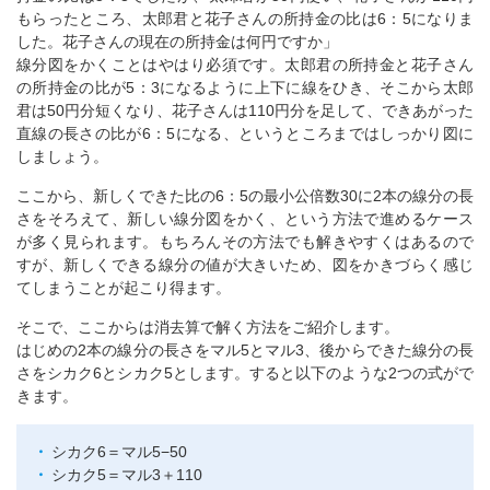
もらったところ、太郎君と花子さんの所持金の比は6：5になりま
した。花子さんの現在の所持金は何円ですか」
線分図をかくことはやはり必須です。太郎君の所持金と花子さん
の所持金の比が5：3になるように上下に線をひき、そこから太郎
君は50円分短くなり、花子さんは110円分を足して、できあがった
直線の長さの比が6：5になる、というところまではしっかり図に
しましょう。
ここから、新しくできた比の6：5の最小公倍数30に2本の線分の長
さをそろえて、新しい線分図をかく、という方法で進めるケース
が多く見られます。もちろんその方法でも解きやすくはあるので
すが、新しくできる線分の値が大きいため、図をかきづらく感じ
てしまうことが起こり得ます。
そこで、ここからは消去算で解く方法をご紹介します。
はじめの2本の線分の長さをマル5とマル3、後からできた線分の長
さをシカク6とシカク5とします。すると以下のような2つの式がで
きます。
シカク6＝マル5−50
シカク5＝マル3＋110