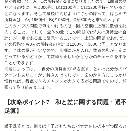
金が移動して、A、Cの所持金が2倍になりましたので、1回目のや
りとりの後に、Aは300円、Bは2100円、Cは1200円持っているこ
とになります。そして最後に同じようにさかのぼって、はじめの
所持金は、Aが1950円、Bが1050円、Cが600円と求められます。
このタイプの問題で気をつけるのは、図の空欄に正確に数値を記
入すること、そして、全体の量（この問題では3人の所持金の合
計）が一定である点に留意することです。上記の問題であれば、
どの段階でも3人の所持金の合計は1200×3＝3600（円）となりま
す。全体の量が一定なので、空欄にかき入れた数値の和が一定に
なっているかどうか、で数値が正しいかどうかのチェックをする
ことができます。
問題によっては、「自分の所持金の1/5を渡す」といった分数のパ
ターンもありますが、解き方は同じです。図のかき方にしっかり
慣れれば、得点できるチャンスが大きく広がる問題ですので、頑
張って取り組みましょう。
【攻略ポイント7 和と差に関する問題・過不
足算】
過不足算とは、例えば「子どもたちにバナナを1人5本ずつ配ると