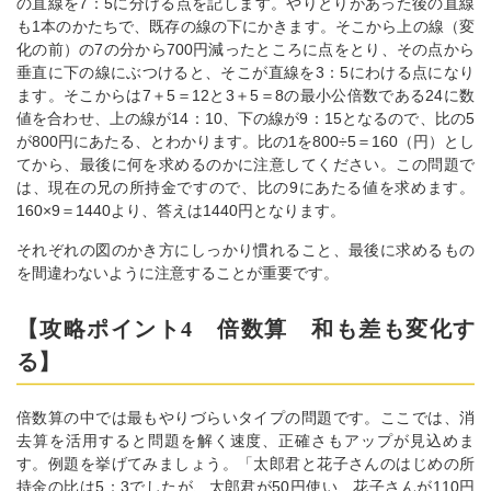
の直線を7：5に分ける点を記します。やりとりがあった後の直線
も1本のかたちで、既存の線の下にかきます。そこから上の線（変
化の前）の7の分から700円減ったところに点をとり、その点から
垂直に下の線にぶつけると、そこが直線を3：5にわける点になり
ます。そこからは7＋5＝12と3＋5＝8の最小公倍数である24に数
値を合わせ、上の線が14：10、下の線が9：15となるので、比の5
が800円にあたる、とわかります。比の1を800÷5＝160（円）とし
てから、最後に何を求めるのかに注意してください。この問題で
は、現在の兄の所持金ですので、比の9にあたる値を求めます。
160×9＝1440より、答えは1440円となります。
それぞれの図のかき方にしっかり慣れること、最後に求めるもの
を間違わないように注意することが重要です。
【攻略ポイント4 倍数算 和も差も変化す
る】
倍数算の中では最もやりづらいタイプの問題です。ここでは、消
去算を活用すると問題を解く速度、正確さもアップが見込めま
す。例題を挙げてみましょう。「太郎君と花子さんのはじめの所
持金の比は5：3でしたが、太郎君が50円使い、花子さんが110円