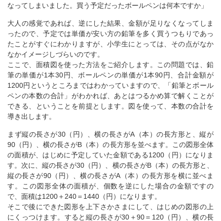
なってしまいました。買う予定だったボールペンは何本ですか」
大人の感覚であれば、逆にした結果、金額が足りなくなってしま
ったので、予定では単価が安い方の鉛筆を多く買うつもりであっ
たことがすぐにわかりますが、小学生にとっては、その点がなか
なかイメージしづらいのです。
ここで、面積図を使った方法をご紹介します。この問題では、鉛
筆の単価が1本30円、ボールペンの単価が1本90円、合計金額が
1200円というところまではわかっていますので、「鉛筆とボール
ペンの本数の合計」がわかれば、あとはつるかめ算で解くことが
できる、ということを前提とします。図を使って、本数の合計を
導き出します。
まず縦の長さが30（円）、横の長さがA（本）の長方形と、縦が
90（円）、横の長さがB（本）の長方形を並べます。この図形全体
の面積が、はじめに予定していた金額である1200（円）になりま
す。次に、縦の長さが30（円）、横の長さがB（本）の長方形と、
縦の長さが90（円）、横の長さがA（本）の長方形を横に並べま
す。この図形全体の面積が、個数を逆にした場合の金額ですの
で、面積は1200＋240＝1440（円）になります。
そこで後にできた図形を上下さかさまにして、はじめの図形の上
にくっつけます。すると縦の長さが30＋90＝120（円）、横の長