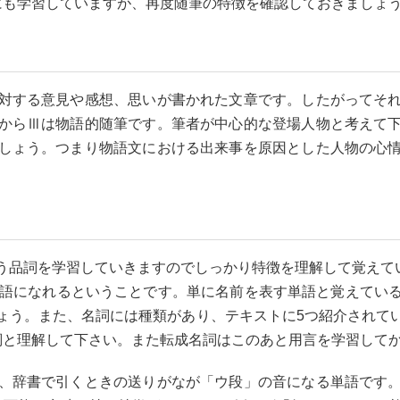
にも学習していますが、再度随筆の特徴を確認しておきましょ
対する意見や感想、思いが書かれた文章です。したがってそ
からⅢは物語的随筆です。筆者が中心的な登場人物と考えて
しょう。つまり物語文における出来事を原因とした人物の心
う品詞を学習していきますのでしっかり特徴を理解して覚えて
主語になれるということです。単に名前を表す単語と覚えてい
ょう。また、名詞には種類があり、テキストに5つ紹介されて
詞と理解して下さい。また転成名詞はこのあと用言を学習して
、辞書で引くときの送りがなが「ウ段」の音になる単語です