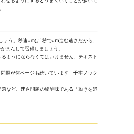
合わせるようにするとうまくいくことが多いで
。
ょう。秒速○mは1秒で○m進む速さだから、
でがまんして習得しましょう。
できるようにならなくてはいけません。テキスト
な問題が何ページも続いています。千本ノック
問題など、速さ問題の醍醐味である「動きを追