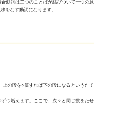
複合動詞は二つのことばが結びついて一つの意
意味をなす動詞になります。
、上の段を○倍すれば下の段になるというたて
と150ずつ増えます。ここで、次々と同じ数をたせ