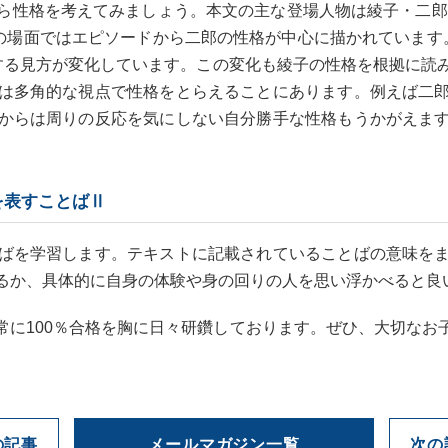
ら性格を考えてみましょう。本文の主な登場人物は綾子・二郎・
めの場面ではエピソードから二郎の性格が中心に描かれています
する見方が変化しています。この変化も綾子の性格を根拠に読
は多角的な視点で性格をとらえることにあります。例えば二
からは周りの反応を気にしない自分勝手な性格もうかがえま
を表すことばⅡ
ばを学習します。テキストに記載されていることばの意味を
るか、具体的に自身の体験や身の回りの人を思い浮かべると良
常に100％合格を胸に日々研鑽しております。ぜひ、大切なお
の記事
メールマガジン一覧
次の