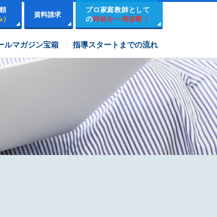
頼
プロ家庭教師として
資料請求
み）
の
時給を一発診断！
市進学院コース
ールマガジン宝箱
指導スタートまでの流れ