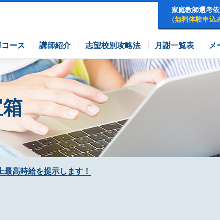
家庭教師選考依
（無料体験申込
早稲田アカデミーコース
四谷大塚コース
コース
導コース
講師紹介
志望校別攻略法
月謝一覧表
メ
宝箱
上最高時給を提示します！