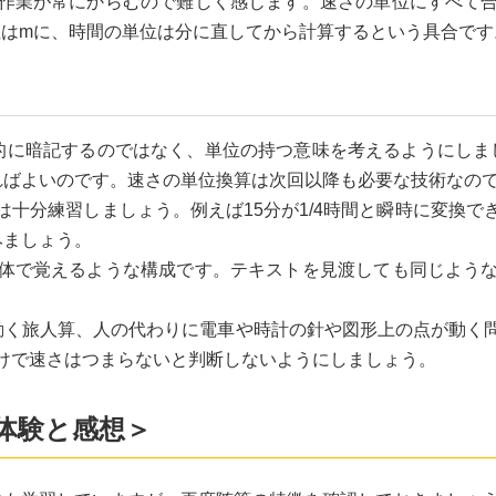
作業が常にからむので難しく感じます。速さの単位にすべて
位はmに、時間の単位は分に直してから計算するという具合です
的に暗記するのではなく、単位の持つ意味を考えるようにしまし
ればよいのです。速さの単位換算は次回以降も必要な技術なの
十分練習しましょう。例えば15分が1/4時間と瞬時に変換
みましょう。
体で覚えるような構成です。テキストを見渡しても同じよう
動く旅人算、人の代わりに電車や時計の針や図形上の点が動く
けで速さはつまらないと判断しないようにしましょう。
 体験と感想＞