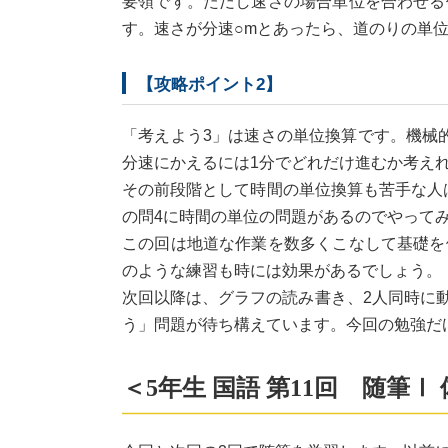
要領です。ただし速さの場合単位を合わせる
す。速さが分速○mとあったら、道のりの単
【攻略ポイント2】
「考えよう3」は速さの単位換算です。機械
分速にかえるには1分でどれだけ進むか考え
その前段階として時間の単位換算も苦手な人は
の問4に時間の単位の問題があるのでやって
この回は地道な作業を数多くこなして基礎を
のような練習も時には効果があるでしょう。
次回以降は、グラフの読み書き、2人同時に
う」問題が待ち構えています。今回の勉強だ
＜5年生 国語 第11回 随筆Ⅰ