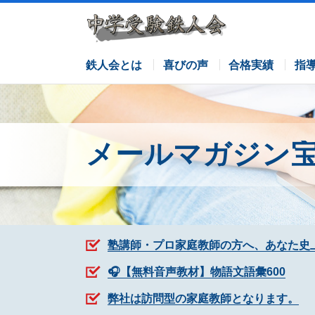
サピックスコース
日能研コース
栄光ゼミナールコース
各塾併用
鉄人会とは
喜びの声
合格実績
指
メールマガジン
塾講師・プロ家庭教師の方へ、あなた史
🎧【無料音声教材】物語文語彙600
弊社は訪問型の家庭教師となります。