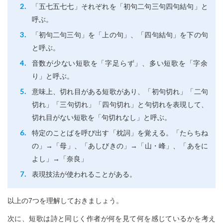
「五七五七七」それぞれを「初句二句三句四句結句」と
呼ぶ。
「初句二句三句」を「上の句」、「四句結句」を下の句
と呼ぶ。
音数が少ない短歌を「字足らず」、多い短歌を「字余
り」と呼ぶ。
意味上、切れ目がある短歌があり、「初句切れ」「二句
切れ」「三句切れ」「四句切れ」と句切れを表現して、
切れ目がない短歌を「句切れなし」と呼ぶ。
特定のことばを呼び出す「枕詞」を覚える。「たらちね
の」→「母」、「あしびきの」→「山・峰」、「あをに
よし」→「奈良」
表現技法が使われることがある。
以上の7つを理解しておきましょう。
次に、短歌は詩と同じく作者が何を見て何を感じているかを考え