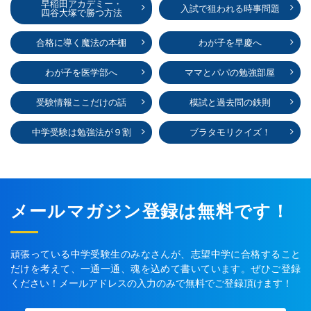
早稲田アカデミー・
入試で狙われる時事問題
四谷大塚で勝つ方法
合格に導く魔法の本棚
わが子を早慶へ
わが子を医学部へ
ママとパパの勉強部屋
受験情報ここだけの話
模試と過去問の鉄則
中学受験は勉強法が９割
ブラタモリクイズ！
メールマガジン登録は無料です！
頑張っている中学受験生のみなさんが、志望中学に合格すること
だけを考えて、一通一通、魂を込めて書いています。ぜひご登録
ください！メールアドレスの入力のみで無料でご登録頂けます！