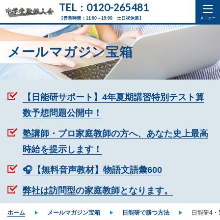
TEL：0120-265481
【営業時間：11:00～19:00 土日祝休業】
メールマガジン宝箱
【日能研サポート】4年夏期講習特別テスト算
数予想問題公開中！
塾講師・プロ家庭教師の方へ、あなた史上最高
時給を提示します！
🎧【無料音声教材】物語文語彙600
弊社は訪問型の家庭教師となります。
ホーム
メールマガジン宝箱
日能研で勝つ方法
日能研4・