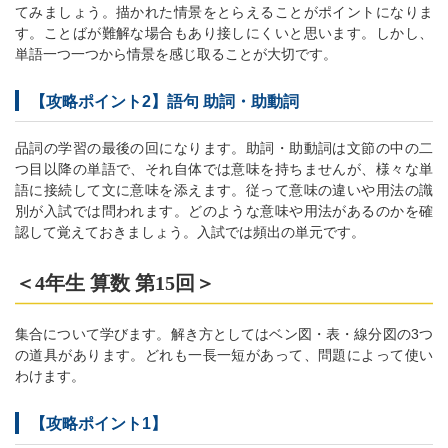
てみましょう。描かれた情景をとらえることがポイントになりま
す。ことばが難解な場合もあり接しにくいと思います。しかし、
単語一つ一つから情景を感じ取ることが大切です。
【攻略ポイント2】語句 助詞・助動詞
品詞の学習の最後の回になります。助詞・助動詞は文節の中の二
つ目以降の単語で、それ自体では意味を持ちませんが、様々な単
語に接続して文に意味を添えます。従って意味の違いや用法の識
別が入試では問われます。どのような意味や用法があるのかを確
認して覚えておきましょう。入試では頻出の単元です。
＜4年生 算数 第15回＞
集合について学びます。解き方としてはベン図・表・線分図の3つ
の道具があります。どれも一長一短があって、問題によって使い
わけます。
【攻略ポイント1】