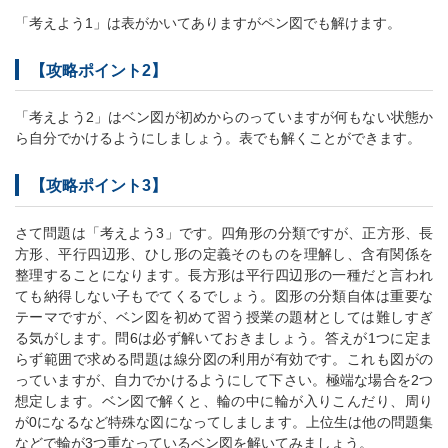
「考えよう1」は表がかいてありますがペン図でも解けます。
【攻略ポイント2】
「考えよう2」はベン図が初めからのっていますが何もない状態か
ら自分でかけるようにしましょう。表でも解くことができます。
【攻略ポイント3】
さて問題は「考えよう3」です。四角形の分類ですが、正方形、長
方形、平行四辺形、ひし形の定義そのものを理解し、含有関係を
整理することになります。長方形は平行四辺形の一種だと言われ
ても納得しない子もでてくるでしょう。図形の分類自体は重要な
テーマですが、ベン図を初めて習う授業の題材としては難しすぎ
る気がします。問6は必ず解いておきましょう。答えが1つに定ま
らず範囲で求める問題は線分図の利用が有効です。これも図がの
っていますが、自力でかけるようにして下さい。極端な場合を2つ
想定します。ベン図で解くと、輪の中に輪が入りこんだり、周り
が0になるなど特殊な図になってしまします。上位生は他の問題集
などで輪が3つ重なっているベン図を解いてみましょう。