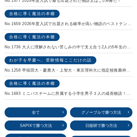
No.1577 2025年度入試で最も出題された物語文はこの6冊だ！
合格に導く魔法の本棚
No.1659 2026年度入試で出題される確率が高い物語のベストテンを発表します！
合格に導く魔法の本棚
No.1736 大人に理解されない苦しみの中で支え合う2人の5年生の成長物語！『夏の迷子』村上しいこ
わが子を早慶へ、受験情報ここだけの話
No.1258 早稲田大・慶應大・上智大・東京理科大に指定校推薦枠がある学校
合格に導く魔法の本棚
No.1693 ミニバスチームに所属する小学生男子３人の成長物語！『ポジション！』高田由紀子 予想問題付き！
全て
グノーブルで勝つ方法
SAPIXで勝つ方法
日能研で勝つ方法