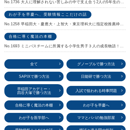
No.1736 大人に理解されない苦しみの中で支え合う2人の5年生の成長物語！『夏の迷子』村上しいこ
わが子を早慶へ、受験情報ここだけの話
No.1258 早稲田大・慶應大・上智大・東京理科大に指定校推薦枠がある学校
合格に導く魔法の本棚
No.1693 ミニバスチームに所属する小学生男子３人の成長物語！『ポジション！』高田由紀子 予想問題付き！
全て
グノーブルで勝つ方法
SAPIXで勝つ方法
日能研で勝つ方法
早稲田アカデミー・
入試で狙われる時事問題
四谷大塚で勝つ方法
合格に導く魔法の本棚
わが子を早慶へ
わが子を医学部へ
ママとパパの勉強部屋