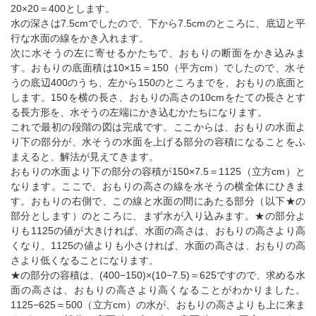
20×20＝400とします。
水の深さは7.5cmでしたので、下から7.5cmのところに、底辺と平
行な水面の線をかき入れます。
次に水そうの左に寄せるかたちで、おもりの断面をかき込みま
す。おもりの底面積は10×15＝150（平方cm）でしたので、水そ
うの底辺400のうち、左から150のところまでを、おもりの底面と
します。150を横の長さ、おもりの高さの10cmをたての長さとす
る長方形を、水そうの左端にかき込むかたちになります。
これで最初の段階の図は完成です。ここからは、おもりの水面よ
り下の部分が、水そうの水面を上げる部分の容積になることをふ
まえると、解法が見えてきます。
おもりの水面より下の部分の容積が150×7.5＝1125（立方cm）と
なります。ここで、おもりの高さの線を水そうの横全体にひきま
す。おもりの右側で、この線と水面の間にあたる部分（以下★の
部分とします）のところに、まず水が入り込みます。★の部分よ
りも1125の値が大きければ、水面の高さは、おもりの高さより高
くなり、1125の値よりも小さければ、水面の高さは、おもりの高
さより低くなることになります。
★の部分の容積は、(400−150)×(10−7.5)＝625ですので、求める水
面の高さは、おもりの高さより高くなることがわかりました。
1125−625＝500（立方cm）の水が、おもりの高さよりも上に来ま