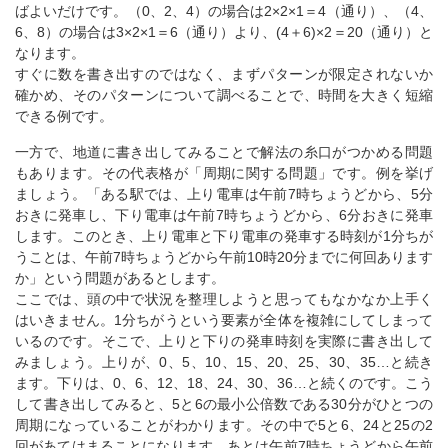
ばよいだけです。（0、2、4）の場合は2×2×1＝4（通り）、（4、
6、8）の場合は3×2×1＝6（通り）より、(4＋6)×2＝20（通り）と
なります。
すぐに数を書き出すのではなく、まずパターンが限定されないか
確かめ、そのパターンについて調べることで、時間を大きく短縮
できる例です。
一方で、地道に書き出してみることで解法の糸口がつかめる問題
もあります。その代表格が「周期に関する問題」です。例を挙げ
ましょう。「ある駅では、上り電車は午前7時ちょうどから、5分
おきに発車し、下り電車は午前7時ちょうどから、6分おきに発車
します。このとき、上り電車と下り電車の発車する時刻が1分ちが
うことは、午前7時ちょうどから午前10時20分までに何回あります
か」という問題があるとします。
ここでは、頭の中で状況を整理しようと思ってもなかなか上手く
はいきません。1分ちがうという要素が全体を複雑にしてしまって
いるのです。そこで、上りと下りの発車時刻を実際に書き出して
みましょう。上りが、0、5、10、15、20、25、30、35…と続き
ます。下りは、0、6、12、18、24、30、36…と続くのです。こう
して書き出してみると、5と6の最小公倍数である30分がひとつの
周期になっていることがわかります。その中で5と6、24と25の2
回があてはまることになります。あとは午前7時ちょうどから午前