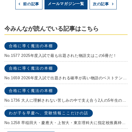
メールマガジン一覧
前の記事
次の記事
今みんなが読んでいる記事はこちら
合格に導く魔法の本棚
No.1577 2025年度入試で最も出題された物語文はこの6冊だ！
合格に導く魔法の本棚
No.1659 2026年度入試で出題される確率が高い物語のベストテンを発表します！
合格に導く魔法の本棚
No.1736 大人に理解されない苦しみの中で支え合う2人の5年生の成長物語！『夏の迷子』村上しいこ
わが子を早慶へ、受験情報ここだけの話
No.1258 早稲田大・慶應大・上智大・東京理科大に指定校推薦枠がある学校