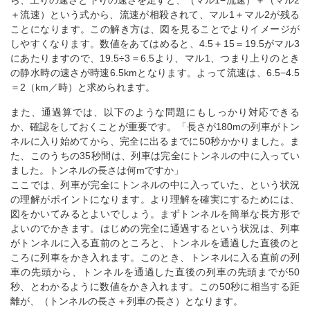
ら、上りの速さと下りの速さを足すと、（マル1−流速）＋（マル2
＋流速）という式から、流速が相殺されて、マル1＋マル2が残る
ことになります。この解き方は、図を見ることでよりイメージが
しやすくなります。数値をあてはめると、4.5＋15＝19.5がマル3
にあたりますので、19.5÷3＝6.5より、マル1、つまり上りのとき
の静水時の速さが時速6.5kmとなります。よって流速は、6.5−4.5
＝2（km／時）と求められます。
また、通過算では、以下のような問題にもしっかり対応できる
か、確認をしておくことが重要です。「長さが180mの列車がトン
ネルに入り始めてから、完全に出るまでに50秒かかりました。ま
た、このうちの35秒間は、列車は完全にトンネルの中に入ってい
ました。トンネルの長さは何mですか」
ここでは、列車が完全にトンネルの中に入っていた、という状況
の理解がポイントになります。より理解を確実にするためには、
図をかいてみるとよいでしょう。まずトンネルを簡単な長方形で
よいのでかきます。はじめの完全に通過するという状況は、列車
がトンネルに入る直前のところと、トンネルを通過した直後のと
ころに列車をかき入れます。このとき、トンネルに入る直前の列
車の先頭から、トンネルを通過した直後の列車の先頭までが50
秒、とわかるように数値をかき入れます。この50秒に相当する距
離が、（トンネルの長さ＋列車の長さ）となります。