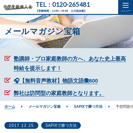
TEL：0120-265481
【営業時間：11:00～19:00 土日祝休業】
メールマガジン宝箱
塾講師・プロ家庭教師の方へ、あなた史上最高
時給を提示します！
🎧【無料音声教材】物語文語彙600
弊社は訪問型の家庭教師となります。
ホーム
メールマガジン宝箱
SAPIXで勝つ方法
予想問題付
2017.12.25
SAPIXで勝つ方法