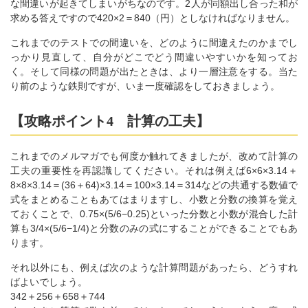
な間違いが起きてしまいがちなのです。2人が同額出し合った和が
求める答えですので420×2＝840（円）としなければなりません。
これまでのテストでの間違いを、どのように間違えたのかまでし
っかり見直して、自分がどこでどう間違いやすいかを知ってお
く。そして同様の問題が出たときは、より一層注意をする。当た
り前のような鉄則ですが、いま一度確認をしておきましょう。
【攻略ポイント4 計算の工夫】
これまでのメルマガでも何度か触れてきましたが、改めて計算の
工夫の重要性を再認識してください。それは例えば6×6×3.14＋
8×8×3.14＝(36＋64)×3.14＝100×3.14＝314などの共通する数値で
式をまとめることもあてはまりますし、小数と分数の換算を覚え
ておくことで、0.75×(5/6−0.25)といった分数と小数が混合した計
算も3/4×(5/6−1/4)と分数のみの式にすることができることでもあ
ります。
それ以外にも、例えば次のような計算問題があったら、どうすれ
ばよいでしょう。
342＋256＋658＋744