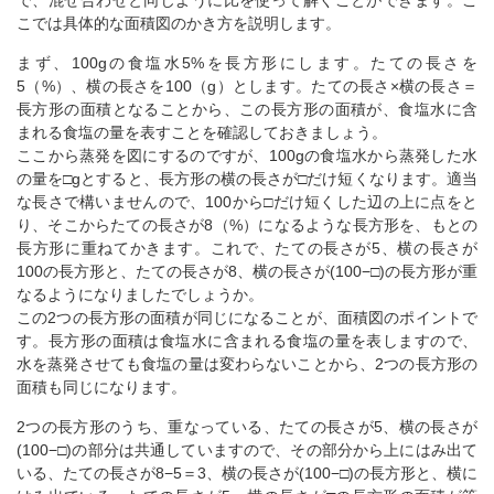
で、混ぜ合わせと同じように比を使って解くことができます。こ
こでは具体的な面積図のかき方を説明します。
まず、100gの食塩水5%を長方形にします。たての長さを
5（%）、横の長さを100（g）とします。たての長さ×横の長さ＝
長方形の面積となることから、この長方形の面積が、食塩水に含
まれる食塩の量を表すことを確認しておきましょう。
ここから蒸発を図にするのですが、100gの食塩水から蒸発した水
の量を□gとすると、長方形の横の長さが□だけ短くなります。適当
な長さで構いませんので、100から□だけ短くした辺の上に点をと
り、そこからたての長さが8（%）になるような長方形を、もとの
長方形に重ねてかきます。これで、たての長さが5、横の長さが
100の長方形と、たての長さが8、横の長さが(100−□)の長方形が重
なるようになりましたでしょうか。
この2つの長方形の面積が同じになることが、面積図のポイントで
す。長方形の面積は食塩水に含まれる食塩の量を表しますので、
水を蒸発させても食塩の量は変わらないことから、2つの長方形の
面積も同じになります。
2つの長方形のうち、重なっている、たての長さが5、横の長さが
(100−□)の部分は共通していますので、その部分から上にはみ出て
いる、たての長さが8−5＝3、横の長さが(100−□)の長方形と、横に