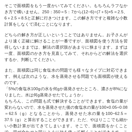
そこで面積図をもう一度かいてみてください。もちろんラフなか
き方で構いません。250：350＝5：7から(12−6)÷(7＋5)×5＝2.5、
6＋2.5＝8.5と正解に行きつけます。この解き方ですと複雑な小数
計算をしなくて済むことになります。
どちらの解き方が正しいということではありません。お子さんが
より速く正確に解けることが一番ですが、面積図を使う方法を習
得しないままでは、解法の選択肢があまりに狭まります。まずは
一度、面積図のかき方を見直してみて、それからどの解法を選択
するか、判断してください。
また、面積図は同じ食塩水の問題でも様々なタイプに対応できま
す。例えば次のような、水を蒸発させる問題でも面積図が使える
のです。
「5%の食塩水100gの水を何gか蒸発させたところ、濃さが8%にな
りました。水は何g蒸発させたでしょうか」
もちろん、この問題も式で解決することができます。食塩の量が
変わらないので、水を蒸発させた後の食塩水の量が100×0.05÷0.08
＝62.5（g）となることから、蒸発させた水の量を100−62.5＝
37.5（g）と算出することができます。ただ、やはりここでも細か
い小数計算が出てきてしまいます。そこで、面積図をかくこと