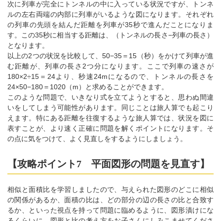
次に列車が完全にトンネルの中に入っている状況ですが、トンネ
ルの左右両端の内部に列車がいるような図になります。それぞれ
の列車の先頭を結んだ距離を列車が35秒で進んだことになりま
す。この35秒に相当する距離は、（トンネルの長さ−列車の長さ）
となります。
以上の2つの状況を比較して、50−35＝15（秒）をかけて列車が進
む距離が、列車の長さ2つ分になります。ここで列車の速さが
180×2÷15＝24より、秒速24mになるので、トンネルの長さを
24×50−180＝1020（m）と求めることができます。
このような問題で、いきなり式を立てようとすると、思わぬ間違
いをしてしまう可能性があります。同じことは旅人算でも起こり
えます。特にある距離を往復するような旅人算では、状況を図に
表すことが、より速く正確に問題を解くポイントになります。そ
の点に気をつけて、よく見直しをするようにしましょう。
【攻略ポイント7 平面図形の問題を見直す】
相似と面積比を学習しましたので、与えられた図形のどこに相似
の関係があるか、面積の比は、どの部分の辺の長さの比と合致す
るか、といった視点を持って問題に臨めるように、図形漬けにな
るくらいに、図形と比の考え方をお子さんにしみこませてくださ