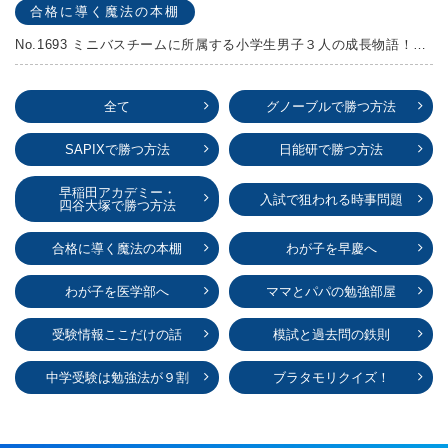
合格に導く魔法の本棚
No.1693 ミニバスチームに所属する小学生男子３人の成長物語！『ポジション！』高田由紀子 予想問題付き！
全て
グノーブルで勝つ方法
SAPIXで勝つ方法
日能研で勝つ方法
早稲田アカデミー・
入試で狙われる時事問題
四谷大塚で勝つ方法
合格に導く魔法の本棚
わが子を早慶へ
わが子を医学部へ
ママとパパの勉強部屋
受験情報ここだけの話
模試と過去問の鉄則
中学受験は勉強法が９割
ブラタモリクイズ！