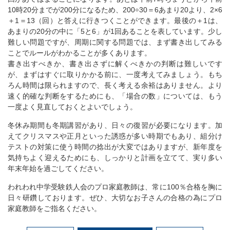
10時20分までが200分になるため、200÷30＝6あまり20より、2×6
＋1＝13（回）と答えに行きつくことができます。最後の＋1は、
あまりの20分の中に「5と6」が1回あることを表しています。少し
難しい問題ですが、周期に関する問題では、まず書き出してみる
ことでルールがわかることが多くあります。
書き出すべきか、書き出さずに解くべきかの判断は難しいです
が、まずはすぐに取りかかる前に、一度考えてみましょう。もち
ろん時間は限られますので、長く考える余裕はありません。より
速く的確な判断をするためにも、「場合の数」については、もう
一度よく見直しておくとよいでしょう。
冬休み期間も冬期講習があり、日々の復習が必要になります。加
えてクリスマスや正月といった誘惑が多い時期でもあり、組分け
テストの対策に使う時間の捻出が大変ではありますが、新年度を
気持ちよく迎えるためにも、しっかりと計画を立てて、実り多い
年末年始を過ごしてください。
われわれ中学受験鉄人会のプロ家庭教師は、常に100％合格を胸に
日々研鑽しております。ぜひ、大切なお子さんの合格の為にプロ
家庭教師をご指名ください。