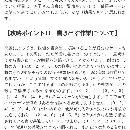
応用問題を解くスピードにも大きくかかわってきます。忘れかけ
ている項目は、お子さん自身に一覧表をかかせて、部屋やトイレ
に貼ってみてはいかがでしょうか。かなり効果があると思われま
す。
【攻略ポイント11 書き出す作業について】
問題によっては、数値を書き出して調べることが必要なケースも
あります。その際に、ただ闇雲に書き出すのではなく、一度考え
てから書き出す方が時間を短縮できることがあります。例えば「5
枚のカードに0、2、4、6、8の数字がそれぞれかかれています。5
枚のうち3枚を使って3けたの整数を作るとき、3の倍数は何通りで
きますか」という問題。すぐに樹形図をかき出そうとしていない
でしょうか。ここではまず、3の倍数になる3けたの整数が、どの
数字で構成されるかを確かめます。（0、2、4）（0、4、8）
（2、4、6）（4、6、8）の4パターンが該当します。ここで全て
のパターンが何通りあるかを調べる必要はありません。（0、2、
4）と（0、4、8）は1つが0で、他が異なる2つの数という構成で
共通しており、（2、4、6）（4、6、8）は3つの異なる数で構成
されている点で共通しています。つまり、（0、2、4）と（4、6、
8）で何通りの整数ができるか調べれば、あとはその和を2倍すれ