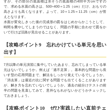
すが、その部分の底面積は水そうの底面積の400平方cmですの
で、求める水面の高さは、500÷400＝1.25（cm）だけ、おもりの
高さよりも高くなります。よって、10＋1.25＝11.25（cm）が答
えとなります。
水面が変化しきった後の完成形の図をはじめからかこうとして、
時間を費やしてしまうのではなく、問題の手順に合わせて図をか
いて行けば活路が見出せることがあります。
【攻略ポイント9 忘れかけている単元を思い
出す】
7月以降の単元演習に集中していたあまり、忘れてしまっている単
元はないでしょうか。例えば「過不足算」。基本的な問題から長
いす型の応用問題まで、解法をしっかり覚えているでしょうか。
「消去算」は最近の比に関する問題でも出てくることがあります
が、解き方を忘れていないでしょうか。過去の組分けテストの前
半の問題を見直してみて、意外なもれがないかどうかチェックし
ておきましょう。
【攻略ポイント10 ぜひ実践したい直前チェ