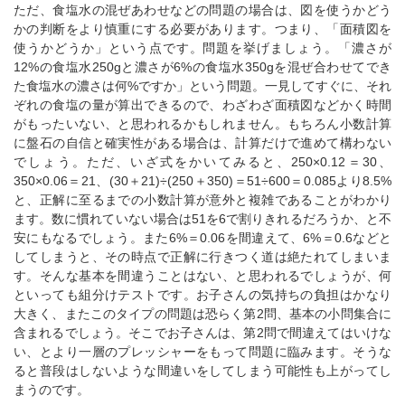
ただ、食塩水の混ぜあわせなどの問題の場合は、図を使うかどう
かの判断をより慎重にする必要があります。つまり、「面積図を
使うかどうか」という点です。問題を挙げましょう。「濃さが
12%の食塩水250gと濃さが6%の食塩水350gを混ぜ合わせてでき
た食塩水の濃さは何%ですか」という問題。一見してすぐに、それ
ぞれの食塩の量が算出できるので、わざわざ面積図などかく時間
がもったいない、と思われるかもしれません。もちろん小数計算
に盤石の自信と確実性がある場合は、計算だけで進めて構わない
でしょう。ただ、いざ式をかいてみると、250×0.12＝30、
350×0.06＝21、(30＋21)÷(250＋350)＝51÷600＝0.085より8.5%
と、正解に至るまでの小数計算が意外と複雑であることがわかり
ます。数に慣れていない場合は51を6で割りきれるだろうか、と不
安にもなるでしょう。また6%＝0.06を間違えて、6%＝0.6などと
してしまうと、その時点で正解に行きつく道は絶たれてしまいま
す。そんな基本を間違うことはない、と思われるでしょうが、何
といっても組分けテストです。お子さんの気持ちの負担はかなり
大きく、またこのタイプの問題は恐らく第2問、基本の小問集合に
含まれるでしょう。そこでお子さんは、第2問で間違えてはいけな
い、とより一層のプレッシャーをもって問題に臨みます。そうな
ると普段はしないような間違いをしてしまう可能性も上がってし
まうのです。