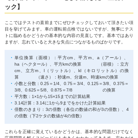
ック】
ここではテストの直前までにぜひチェックしておいて頂きたい項
目を挙げてみます。車の運転前点検ではないですが、無事にテス
トに臨めるかどうかの基本的な内容の見直しです。基本ではあり
ますが、忘れていると大きな失点につながるものばかりです。
単位換算（面積）：平方cm、平方m、a（アール）、
ha（ヘクタール）、平方kmの換算 （容積）：立方
cm、立方m、l（リットル）、kl（キロリットル）の換
算 （速さ）：秒速m、分速m、時速kmの換算
小数と分数：0.25＝1/4、0.75＝3/4、0.125＝3/8、0.375＝
3/8、0.625＝5/8、0.875＝7/8 の換算
平方数：1×1から15×15までの計算結果
3.14計算：3.14に1から9までをかけた計算結果
倍数のきまり：3の倍数（各位の数値の和が3の倍数）、4
の倍数（下2ケタの数値が4の倍数）
これらを正確に覚えているかどうかは、基本的な問題だけでなく