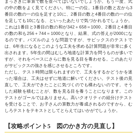
まっさきに筆算で数を並べてはいないでしょうか。もう一度、式
の中の数をよく見てください。特に一の位。1番目の数と左から3
番目の数の一の位を足すと10に、2番目の数と4番目の数の一の位
を足しても10になる、といったあたりで気づかれるでしょうか。
これは1番目と3番目の数の和が342＋658＝1000、2番目と4番目
の数の和も256＋744＝1000となり、結果、式の答えが2000にな
るのです。パズルのような問題ですが、サピックスのテストで
は、6年生になるとこのような工夫を求める計算問題が非常に多く
出されます。5年生の間はむしろ地道な計算力を問うものが多いで
すが、それをベースにさらに数を見る目を養わせる。このあたり
がサピックスの強さを感じさせるところです。
ただし、テスト時間は限られますので、工夫をするかどうかを迷
った場合は、工夫はせずに地道に解いてください。テスト後の見
直しで、工夫ができたことに気づくのでも構わないのです。そう
した経験を積むことが、数を見る目を養うことになります。この
テストがゴールではありません。高いクオリティの組分けテスト
を受けることで、お子さんの算数力が養成されるのですから、む
しろテストをテキストとしてとらえてはいかがでしょうか。
【攻略ポイント5 図のかき方の見直し】