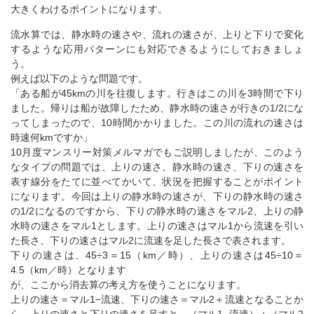
大きくわけるポイントになります。
流水算では、静水時の速さや、流れの速さが、上りと下りで変化
するような応用パターンにも対応できるようにしておきましょ
う。
例えば以下のような問題です。
「ある船が45kmの川を往復します。行きはこの川を3時間で下り
ました。帰りは船が故障したため、静水時の速さが行きの1/2にな
ってしまったので、10時間かかりました。この川の流れの速さは
時速何kmですか」
10月度マンスリー対策メルマガでもご説明しましたが、このよう
なタイプの問題では、上りの速さ、静水時の速さ、下りの速さを
表す線分をたてに並べてかいて、状況を把握することがポイント
になります。今回は上りの静水時の速さが、下りの静水時の速さ
の1/2になるのですから、下りの静水時の速さをマル2、上りの静
水時の速さをマル1とします。上りの速さはマル1から流速を引い
た長さ、下りの速さはマル2に流速を足した長さで表されます。
下りの速さは、45÷3＝15（km／時）、上りの速さは45÷10＝
4.5（km／時）となります
が、ここから消去算の考え方を使うことになります。
上りの速さ＝マル1−流速、下りの速さ＝マル2＋流速となることか