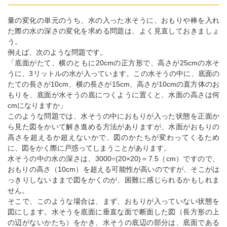
量の変化の単元のうち、水の入った水そうに、おもりや棒を入れ
た際の水の深さの変化を求める問題は、よく見直しておきましょ
う。
例えば、次のような問題です。
「底面がたて、横のともに20cmの正方形で、高さが25cmの水そ
うに、3リットルの水が入っています。この水そうの中に、底面の
たての長さが10cm、横の長さが15cm、高さが10cmの直方体のお
もりを、底面が水そうの底につくように置くと、水面の高さは何
cmになりますか」
このような問題では、水そうの中におもりが入った状態を正面か
ら見た図をかいて解き進める方法がありますが、水面がおもりの
高さを超えるか超えないかで、図のかたちが変わってくるため
に、図をかく際に戸惑ってしまうことがあります。
水そうの中の水の深さは、3000÷(20×20)＝7.5（cm）ですので、
おもりの高さ（10cm）を超える可能性が高いのですが、そこがは
っきりしないままで図をかくのが、困難に感じられるかもしれま
せん。
そこで、このような場合は、まず、おもりが入っていない状態を
図にします。水そうを底面に垂直な面で断面した図（長方形の上
の辺がないかたち）をかき、水そうの底辺の部分は、底面である