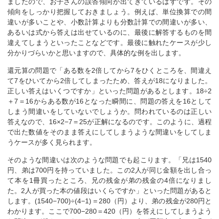
ましたので、お子さんの誤答傾向が出てきているはずです。その
傾向をしっかり把握しておきましょう。例えば、単位換算での間
違いが多いことや、小数計算よりも分数計算での間違いが多い、
あるいは式から答えは出せているのに、最後に解答するものを間
違えてしまうといったことなどです。最後に触れたケースが少し
分かりづらいかと思いますので、具体的な例を出します。
還元算の問題で「ある数を2倍してから7をひくところを、間違え
て7をひいてから2倍してしまったため、答えが18になりました。
正しい答えはいくつですか」といった問題があるとします。18÷2
＋7＝16からある数が16となった瞬間に、問題の答えを16として
しまう間違いをしていないでしょうか。問われているのは正しい
答えなので、16×2−7＝25が正解になるのです。このように、過程
で出た数値をそのまま答えにしてしまうような間違いをしてしま
うケースが多く見られます。
そのような間違いは次のような問題でも起こります。「兄は1540
円、弟は700円を持っていました。この2人が同じ金額を出し合っ
て本を1冊買ったところ、兄の残金が弟の残金の4倍になりまし
た。2人が買った本の値段はいくらですか」といった問題があると
します。(1540−700)÷(4−1)＝280（円）より、弟の残金が280円と
わかります。ここで700−280＝420（円）を答えにしてしまうよう