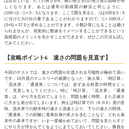
はみ出ている、たての長さが5、横の長さが□の長方形の面積が等
しくなります。あとは通常の面積図の解法と同じように、
(100−□)：□＝3：5となります。ここで図を見ると、□は100を3：5
に分けた3の分の量であることがわかりますので、□＝100×3／
(3+5)＝37.5と求めることができます。小数計算になることは避け
られませんが、視覚的に数値をイメージすることができるという
面積図のメリットを生かすことができます。ぜひこの方法も試し
てみてください。
【攻略ポイント6 速さの問題を見直す】
今回のテストでは、速さの問題が出題される可能性が極めて高い
です。10月度のマンスリーの範囲となった「旅人算」「時計算」
「流水算」「通過算」については、必ずある程度の時間をとっ
て、見直しをしてください。特に「時計算」「流水算」「通過
算」は、やり方を忘れてしまうと、問題を解く時間、また正確さ
に大きな差が出てしまいます。例えば時計算での（6−0.5）度の意
味、流水算での静水時の速さと流速と上り、下りの速さの関係、
「通過算」での距離に電車自身の長さを含むことなど、どれも基
本中の基本ですが、いま一度確かめておいて、問題を見たらすぐ
にやり方が浮かんでくるようにまでしておいてください。勝負を