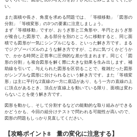
い。
また面積や長さ、角度を求める問題では、「等積移動」「図形の
分割」「等積変形」の3つの要素に注意しましょう。
まず「等積移動」ですが、おうぎ形と三角形や、半円とおうぎ形
が複合した図形で、ある部分を別のところに移動すると、同じ面
積でも図形が一気にシンプルになる、といった解き方です。まる
でジグゾーパズルのような解き方ですが、これに気づくかどうか
で、かかる時間と正答率に圧倒的な差が生まれます。同じく「図
形の分割」も複合図形を解く際に大きな効果を生み出します。補
助線を引いて、与えられた図形を区切ることで、複雑だった図形
がシンプルな図形に分けられるという解き方です。また「等積変
形」は主に平行な2直線の一方に底辺があり、もう一方の直線の上
に頂点があるとき、頂点が直線上を動いている限り、面積は変わ
らないことを使う解き方です。
図形を動かし、そして分割するなどの能動的な取り組みができる
かどうかも、今回の組分けテストで問われる可能性が高いので、
図形の問題もしっかり見直してください。
【攻略ポイント8 量の変化に注意する】