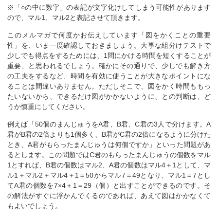
※「○の中に数字」の表記が文字化けしてしまう可能性があります
ので、マル1、マル2と表記させて頂きます。
このメルマガで何度かお伝えしています「図をかくことの重要
性」を、いま一度確認しておきましょう。大事な組分けテストで
少しでも得点をするためには、1問にかける時間を短くすることが
重要、と思われるでしょう。確かにその通りで、少しでも解き方
の工夫をするなど、時間を有効に使うことが大きなポイントにな
ることは間違いありません。ただしそこで、図をかく時間ももっ
たいないから、できるだけ図がかかないように、との判断は、ど
うか慎重にしてください。
例えば「50個のまんじゅうをA君、B君、C君の3人で分けます。A
君がB君の2倍よりも1個多く、B君がC君の2倍になるように分けた
とき、A君がもらったまんじゅうは何個ですか」といった問題があ
るとします。この問題ではC君のもらったまんじゅうの個数をマル
1とすれば、B君の個数はマル2、A君の個数はマル4＋1として、マ
ル1＋マル2＋マル4＋1＝50からマル7＝49となり、マル1＝7とし
てA君の個数を7×4＋1＝29（個）と出すことができるのです。そ
の解法がすぐに浮かんでくるのであれば、あえて図はかかなくて
もよいでしょう。