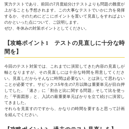
実力テストであり、前回の7月度組分けテストよりも問題の難度が
上がることも予想されます。この大事なテストでいかに力を発揮
するか、そのためにどこにポイントを置いて見直しをすればよい
のかといった点について、ご説明します。
ぜひ、冬休みの対策ポイントとしてください。
【攻略ポイント1 テストの見直しに十分な時
間を】
今回のテスト対策では、これまでに演習してきた内容の見直しが
軸となりますが、その見直しには十分な時間を用意してくださ
い。見直しだからそんなに時間は必要ない、とは決して思わない
ことが必要です。サピックス5年生の7月以降は重要単元が目白押
しでした。「速さ」に「割合と比に関する問題」そして比を使っ
た「平面図形」と、入試の最重要単元ばかりを立て続けに演習し
てきました。
それらを見直すのですから、かなりの時間を要すると思って計画
を組んでください。