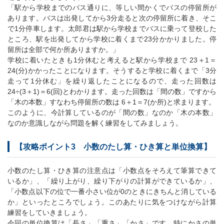
「駅から学校までのバス通りに、等しい間かくでバスの停留所が
あります。バスは出発してから3分走ると次の停留所に着き、そこ
で1分停車します。太郎君は駅から学校までバスに乗って登校した
ところ、駅を出発してから学校に着くまで23分かかりました。停
留所は全部で何か所ありますか。」
学校に着いたときも1分休むと考えると駅から学校まで 23＋1＝
24(分)かかったことになります。そうすると学校に着くまで「3分
走って1分休む」を繰り返したことになるので、走った回数は
24÷(3＋1)＝6(回)とわかります。走った回数は「間の数」ですから
「木の本数」すなわち停留所の数は 6＋1＝7(か所)と求まります。
このように、今計算しているのが「間の数」なのか「木の本数」
なのか意識しながら問題を解く練習をしてみましょう。
【攻略ポイント3 小数のたし算・ひき算と単位換算】
小数のたし算・ひき算の注意点は「小数点をそろえて筆算できて
いるか」、「繰り上がり、繰り下がりの計算ができているか」、
「小数点以下の位で一番小さい位が0のときにきちんと消している
か」といったところでしょう。このあたりに気をつけながら計算
練習をしていきましょう。
今回の単位換算は「長さ」「重さ」「かさ」です。特にかさの単