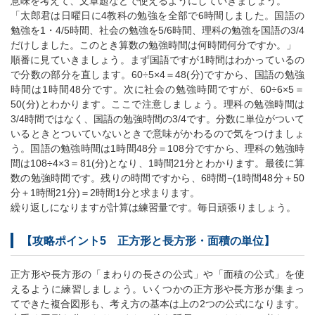
意味を考えて、文章題などで使えるようにしていきましょう。
「太郎君は日曜日に4教科の勉強を全部で6時間しました。国語の
勉強を1・4/5時間、社会の勉強を5/6時間、理科の勉強を国語の3/4
だけしました。このとき算数の勉強時間は何時間何分ですか。」
順番に見ていきましょう。まず国語ですが1時間はわかっているの
で分数の部分を直します。60÷5×4＝48(分)ですから、国語の勉強
時間は1時間48分です。次に社会の勉強時間ですが、60÷6×5＝
50(分)とわかります。ここで注意しましょう。理科の勉強時間は
3/4時間ではなく、国語の勉強時間の3/4です。分数に単位がついて
いるときとついていないときで意味がかわるので気をつけましょ
う。国語の勉強時間は1時間48分＝108分ですから、理科の勉強時
間は108÷4×3＝81(分)となり、1時間21分とわかります。最後に算
数の勉強時間です。残りの時間ですから、6時間−(1時間48分＋50
分＋1時間21分)＝2時間1分と求まります。
繰り返しになりますが計算は練習量です。毎日頑張りましょう。
【攻略ポイント5 正方形と長方形・面積の単位】
正方形や長方形の「まわりの長さの公式」や「面積の公式」を使
えるように練習しましょう。いくつかの正方形や長方形が集まっ
てできた複合図形も、考え方の基本は上の2つの公式になります。