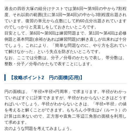
過去の四谷大塚の組分けテストでは第6回〜第9回の中から7割程
度、それ以前の範囲(主に第1回〜第4回)の中から3割程度出題され
ています。復習の単元から点数にして約60点分出題されています
のでしっかりと見直しをしておきたいところです。
目安として、第6回〜第9回は練習問題まで、第1回〜第4回は必修
例題と基本問題(余裕があれば練習問題)の解き直しが出来れば十分
でしょう。これにより、「簡単な問題なのに、やり方を忘れてい
て解けなかった」という失点を防ぎたいところです。
なお、ここでは分数は、分子／分母のかたちで表し、帯分数は、
整数・分子／分母のかたちで表すことにします。
【攻略ポイント2 円の面積(応用)】
円の面積は、「半径×半径×円周率」で求まります。半径がわかっ
ていればすぐに計算できますが、半径がわからないときはどうす
ればいいでしょう。半径がわからないときは、「半径×半径」の値
を考えると解くことができます。もちろん小学生は√（ルート）の
計算は出来ないので、正方形や直角二等辺三角形の面積を利用し
て求めます。
次のような問題を考えてみましょう。