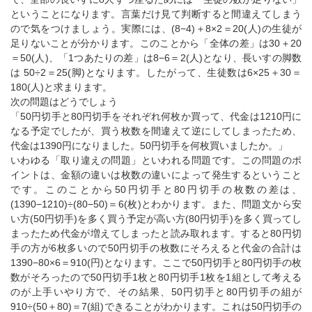
ということになります。言葉だけ見て判断すると間違えてしまう
ので気をつけましょう。実際には、(8−4)＋8×2＝20(人)の生徒が
足りないことが分かります。このことから「全体の差」は30＋20
＝50(人)、「1つあたりの差」は8−6＝2(人)となり、長いすの脚数
は 50÷2＝25(脚)となります。したがって、生徒数は6×25＋30＝
180(人)と求まります。
次の問題はどうでしょう
「50円切手と80円切手をそれぞれ何枚か買って、代金は1210円に
なる予定でしたが、買う枚数を間違えて逆にしてしまったため、
代金は1390円になりました。50円切手を何枚買いましたか。」
いわゆる「取り違えの問題」といわれる問題です。この問題のポ
イントは、金額の違いは枚数の違いによって発生するということ
です。このことから50円切手と80円切手の枚数の差は、
(1390−1210)÷(80−50)＝6(枚)とわかります。また、問題文から安
い方(50円切手)を多く買う予定が高い方(80円切手)を多く買ってし
まったため代金が増えてしまったと読み取れます。すると80円切
手の方が6枚多いので50円切手の枚数にそろえると代金の合計は
1390−80×6＝910(円)となります。ここで50円切手と80円切手の枚
数がそろったので50円切手1枚と80円切手1枚を1組として考える
のが上手いやり方で、その結果、50円切手と80円切手の組が
910÷(50＋80)＝7(組)できることがわかります。これは50円切手の