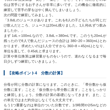
位は苦手にするお子さんが非常に多いです。この機会に徹底的に
練習して苦手の芽をはやく摘んでしまいましょう。
次の問題で練習してみましょう。
「3.8dLのジュースがあります。これを8人の子どもたちが同じだ
け飲んだところ、ジュースは20mL残りました。1人何dLずつ飲み
ましたか。」
まず 1dL＝100mLなので、3.8dL＝380mLです。このうち20mLが
残ったので8人で飲んだジュースの合計は 380−20＝360(mL)とわ
かります。求めたいのは1人分ですから 360÷8＝45(mL)となり、
単位を直して、0.45dLと求まります。
計算や単位換算は練習量がものをいうので、迷わなくなるまで毎
日少しずつ練習していきましょう。
【攻略ポイント4 分数の計算】
分母が同じ分数の計算になります。このときに、「帯分数から仮
分数に直す」ことと「仮分数から帯分数に直す」ことをしっかり
と練習しましょう。分数の計算の基礎になってきます。また、こ
の単元ではまだ約分はしなくても大丈夫です。
もう1つ重要なのは単位のついた分数です。1/3時間や2/5mなどの