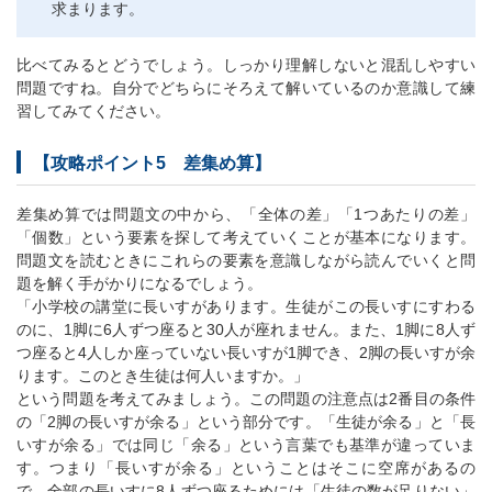
求まります。
比べてみるとどうでしょう。しっかり理解しないと混乱しやすい
問題ですね。自分でどちらにそろえて解いているのか意識して練
習してみてください。
【攻略ポイント5 差集め算】
差集め算では問題文の中から、「全体の差」「1つあたりの差」
「個数」という要素を探して考えていくことが基本になります。
問題文を読むときにこれらの要素を意識しながら読んでいくと問
題を解く手がかりになるでしょう。
「小学校の講堂に長いすがあります。生徒がこの長いすにすわる
のに、1脚に6人ずつ座ると30人が座れません。また、1脚に8人ず
つ座ると4人しか座っていない長いすが1脚でき、2脚の長いすが余
ります。このとき生徒は何人いますか。」
という問題を考えてみましょう。この問題の注意点は2番目の条件
の「2脚の長いすが余る」という部分です。「生徒が余る」と「長
いすが余る」では同じ「余る」という言葉でも基準が違っていま
す。つまり「長いすが余る」ということはそこに空席があるの
で、全部の長いすに8人ずつ座るためには「生徒の数が足りない」