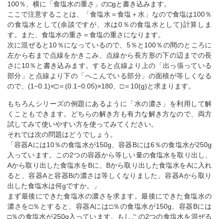
100％、横に「食塩水の重さ」の□gと書き込みます。
ここで注意することは、「食塩水＝食塩＋水」なので食塩は100％
の食塩水として(余談ですが、水は0％の食塩水として)計算しま
す。また、食塩水の重さ＝食塩の重さになります。
次に混ぜると10％になっているので、5％と100％の間のところに
左から右まで点線をかきこみ、点線から長方形の下の辺までの長
さに10％と書き込みます。すると点線より上の「出っ張っている
部分」と点線より下の「へこんでいる部分」の面積が等しくなる
ので、(1−0.1)×□＝(0.1−0.05)×180、□＝10(g)と求まります。
もちろんシリーズの例題にあるように「水の濃さ」を利用して解
くこともできます。どちらの解き方も有力な解き方なので、両方
試してみて使いやすい方を使ってみてください。
それでは次の問題はどうでしょう。
「容器Aには10％の食塩水が150g、容器Bには6％の食塩水が250g
入っています。この2つの容器から等しい量の食塩水を取り出し、
Aから取り出した食塩水をBに、Bから取り出した食塩水をAに入れ
ると、容器Aと容器Bの濃さは等しくなりました。容器Aから取り
出した食塩水は何gですか。」
まず最後にできた食塩水の濃さを求ます。最後にできた食塩水の
濃さを□％とすると、容器Aには□％の食塩水が150g、容器Bには
□％の食塩水が250g入っています。もしこの2つの食塩水を混ぜる