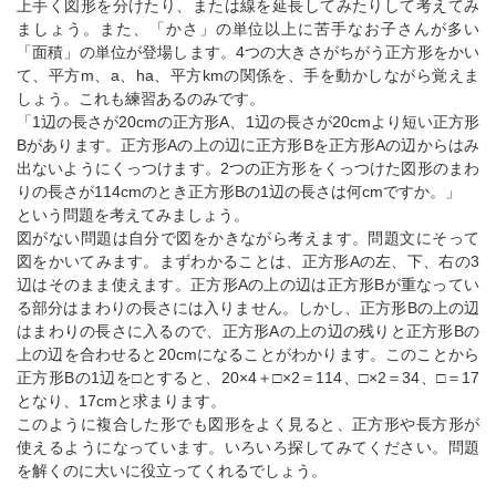
上手く図形を分けたり、または線を延長してみたりして考えてみ
ましょう。また、「かさ」の単位以上に苦手なお子さんが多い
「面積」の単位が登場します。4つの大きさがちがう正方形をかい
て、平方m、a、ha、平方kmの関係を、手を動かしながら覚えま
しょう。これも練習あるのみです。
「1辺の長さが20cmの正方形A、1辺の長さが20cmより短い正方形
Bがあります。正方形Aの上の辺に正方形Bを正方形Aの辺からはみ
出ないようにくっつけます。2つの正方形をくっつけた図形のまわ
りの長さが114cmのとき正方形Bの1辺の長さは何cmですか。」
という問題を考えてみましょう。
図がない問題は自分で図をかきながら考えます。問題文にそって
図をかいてみます。まずわかることは、正方形Aの左、下、右の3
辺はそのまま使えます。正方形Aの上の辺は正方形Bが重なってい
る部分はまわりの長さには入りません。しかし、正方形Bの上の辺
はまわりの長さに入るので、正方形Aの上の辺の残りと正方形Bの
上の辺を合わせると20cmになることがわかります。このことから
正方形Bの1辺を□とすると、20×4＋□×2＝114、□×2＝34、□＝17
となり、17cmと求まります。
このように複合した形でも図形をよく見ると、正方形や長方形が
使えるようになっています。いろいろ探してみてください。問題
を解くのに大いに役立ってくれるでしょう。