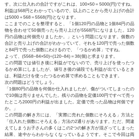
す。次に仕入れの合計ですがこれは、100×50＝5000(円)ですね。
利益は568円とわかっているので、以上のことから売り上げの合計
は5000＋568＝5568(円)となります。
ここまでのことを整理すると、「1個120円の品物と1個84円の品
物を合わせて50個売ったら売り上げが5568円になりました。120
円の品物は何個売りましたか。」という問題になります。個数の
合計と売り上げの合計がわかっていて、それを120円で売った個数
と84円で売った個数にわけるので、「つるかめ算」ですね。
よって、(5568−84×50)÷(120−84)＝38(個)と求まります。
この問題では値引き後に利益がでないので、売り上げを使ったつ
るかめ算にしましたが、値引き後の値段でも利益が出ているとき
は、利益だけを使ったつるかめ算で求めることもできます。
次の問題はどうでしょう。
「1個80円の品物を何個か仕入れましたが、傷がついてしまったの
で10個は売りませんでした。残りの品物を定価100円ですべて売っ
たところ2000円の利益が出ました。定価で売った品物は何個です
か。」
この問題の解き方には、「実際に売れた個数にそろえる」方法と
「仕入れた個数にそろえる」方法の2通りがあります。ただ、間違
えてしまうお子さんの多くはこの2つの解き方が混ざってしまった
結果、途中からわからなくなっているようです。そこで今回は両