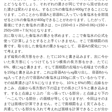
とどうなるでしょう。それぞれの濃さが同じですから混ぜ合わせ
た濃さは変わりません。すると□％の食塩水が400gできることにな
ります。このことから容器Aと容器Bに入っている食塩水を全部混
ぜると□％の食塩水が400gできることがわかります。したがって、
最後にできた食塩水の濃さは、□＝(150×0.1＋250×0.06)÷(150＋
250)×100＝7.5(％)となります。
次に取り出した食塩水の重さを求めます。ここで食塩水の公式を
使って計算しようとすると上手くいきません。そこで面積図の出
番です。取り出した食塩水の重さをxgとして、容器Aの変化につい
て考えます。
まず縦長の長方形をかき、たてに10％と書き込みます。次に今か
いた長方形にくっつけてもう1つ横長の長方形をかき、たてに
6%、横にxgと書きます。そして面積図の左端から右端までの長さ
を150gと書き込みます。これは容器Aからxg取り出し、容器Bから
xg入ってきたので容器Aの食塩水は150gに戻っているからです。
その結果濃さは7.5％になりますから、10％と6%の間に点線をか
きこみ、点線から長方形の下の辺までの長さに7.5％と書き込みま
す。すると点線より上の「出っ張っている部分」と点線より下の
「へこんでいる部分」の面積が等しくなりますが、今回はそのま
までは面積が計算できません。そこで面積図をよく見てみると、
共通している部分を入れて考えれば面積を計算できることが分か