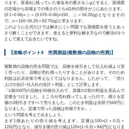
ります。容器Aに残っていた食塩水の重さを△gとすると、面積図
の左端から右端までの長さのうちx以外の部分が△にあたります。
(0.1−0.06)×△＝(0.075−0.06)×150、△＝56.25(g)となりますの
で、x＝150−56.25＝93.75(g)と求まります。
このように公式だけでは解きにくい問題でも面積図を使うとあっ
さり解くことができます。使えると便利な解き方なので解法の1つ
として覚えておきたいですね。
【攻略ポイント4 売買損益(複数個の品物の売買)】
複数個の品物の売る問題では、品物を値引きして仕入れ値より安
く売ったり、品物が売れ残ったりすることがあります。そのため
利益はお店全体で考えなくてはなりません。したがって、「売り
上げの合計−仕入れの合計＝利益」として計算します。
「1個100円の品物を50個仕入れて、原価の2割の利益を見込んで
定価をつけました。ところが売れ残ってしまったので、残りを定
価の3割引きですべて売りました。このとき利益は全部で568円に
なりました。定価で売った品物は何個ですか。」
という問題を考えてみましょう。
まず1個あたりの売り値を考えます。定価は100×(1＋0.2)＝
120(円)となり、値引き後の売り値は120×(1−0.3)＝84(円)となりま