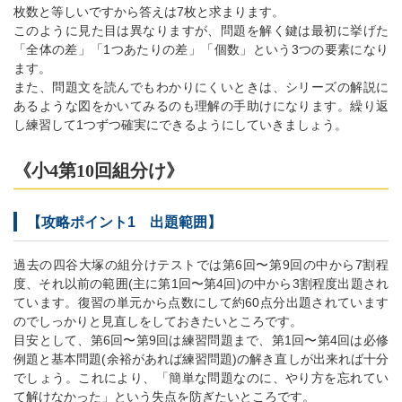
枚数と等しいですから答えは7枚と求まります。
このように見た目は異なりますが、問題を解く鍵は最初に挙げた
「全体の差」「1つあたりの差」「個数」という3つの要素になり
ます。
また、問題文を読んでもわかりにくいときは、シリーズの解説に
あるような図をかいてみるのも理解の手助けになります。繰り返
し練習して1つずつ確実にできるようにしていきましょう。
《小4第10回組分け》
【攻略ポイント1 出題範囲】
過去の四谷大塚の組分けテストでは第6回〜第9回の中から7割程
度、それ以前の範囲(主に第1回〜第4回)の中から3割程度出題され
ています。復習の単元から点数にして約60点分出題されています
のでしっかりと見直しをしておきたいところです。
目安として、第6回〜第9回は練習問題まで、第1回〜第4回は必修
例題と基本問題(余裕があれば練習問題)の解き直しが出来れば十分
でしょう。これにより、「簡単な問題なのに、やり方を忘れてい
て解けなかった」という失点を防ぎたいところです。