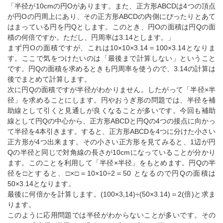
「半径が10cmの円Oがあります。また、正方形ABCDは4つの頂点
が円Oの円周上にあり、その正方形ABCDの内側にぴったりとあて
はまっている円を円Qとします。このとき、円Oの面積は円Qの面
積の何倍ですか。ただし、円周率は3.14とします。」
まず円Oの面積ですが、これは10×10×3.14＝100×3.14となりま
す。ここで気をつけたいのは「最後まで計算しない」ということ
です。円Qの面積を求めるときも円周率を使うので、3.14の計算は
後でまとめて計算します。
次に円Qの面積ですが半径がわかりません。したがって「半径×半
径」を求めることにします。円やおうぎ形の問題では、半径を補
助線として引くと見通しが良くなることが多いです。今回も補助
線として円Qの中心から、正方形ABCDと円Qの4つの接点に向かっ
て半径を4本引きます。すると、正方形ABCDを4つに分けた小さい
正方形が4つ出来ます。その小さい正方形を見てみると、1辺が円
Qの半径と同じで対角線の長さが10cmになっていることが分かり
ます。このことを利用して「半径×半径」をもとめます。円Qの半
径を□とすると、□×□＝10×10÷2＝50 となるので円Qの面積は
50×3.14となります。
最後に何倍かを計算します。(100×3,14)÷(50×3.14)＝2(倍)と求ま
ります。
このように応用問題では半径がわからないことが多いです。その