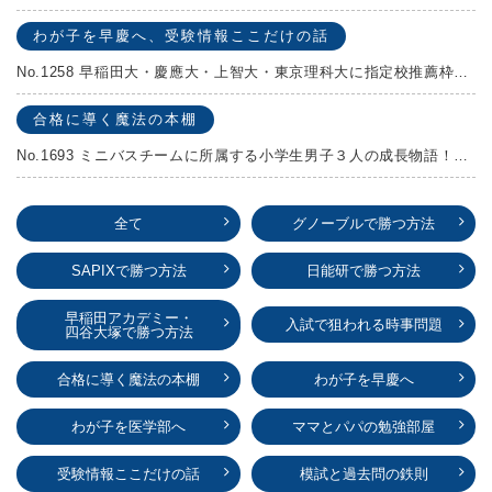
わが子を早慶へ、受験情報ここだけの話
No.1258 早稲田大・慶應大・上智大・東京理科大に指定校推薦枠がある学校
合格に導く魔法の本棚
No.1693 ミニバスチームに所属する小学生男子３人の成長物語！『ポジション！』高田由紀子 予想問題付き！
全て
グノーブルで勝つ方法
SAPIXで勝つ方法
日能研で勝つ方法
早稲田アカデミー・
入試で狙われる時事問題
四谷大塚で勝つ方法
合格に導く魔法の本棚
わが子を早慶へ
わが子を医学部へ
ママとパパの勉強部屋
受験情報ここだけの話
模試と過去問の鉄則