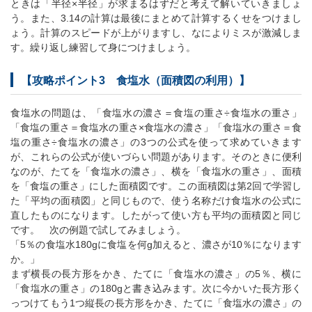
ときは「半径×半径」が求まるはずだと考えて解いていきましょ
う。また、3.14の計算は最後にまとめて計算するくせをつけまし
ょう。計算のスピードが上がりますし、なによりミスが激減しま
す。繰り返し練習して身につけましょう。
【攻略ポイント3 食塩水（面積図の利用）】
食塩水の問題は、「食塩水の濃さ＝食塩の重さ÷食塩水の重さ」
「食塩の重さ＝食塩水の重さ×食塩水の濃さ」「食塩水の重さ＝食
塩の重さ÷食塩水の濃さ」の3つの公式を使って求めていきます
が、これらの公式が使いづらい問題があります。そのときに便利
なのが、たてを「食塩水の濃さ」、横を「食塩水の重さ」、面積
を「食塩の重さ」にした面積図です。この面積図は第2回で学習し
た「平均の面積図」と同じもので、使う名称だけ食塩水の公式に
直したものになります。したがって使い方も平均の面積図と同じ
です。 次の例題で試してみましょう。
「5％の食塩水180gに食塩を何g加えると、濃さが10％になります
か。」
まず横長の長方形をかき、たてに「食塩水の濃さ」の5％、横に
「食塩水の重さ」の180gと書き込みます。次に今かいた長方形く
っつけてもう1つ縦長の長方形をかき、たてに「食塩水の濃さ」の