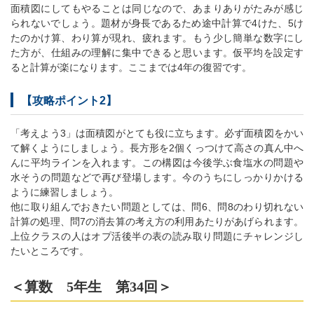
面積図にしてもやることは同じなので、あまりありがたみが感じ
られないでしょう。題材が身長であるため途中計算で4けた、5け
たのかけ算、わり算が現れ、疲れます。もう少し簡単な数字にし
た方が、仕組みの理解に集中できると思います。仮平均を設定す
ると計算が楽になります。ここまでは4年の復習です。
【攻略ポイント2】
「考えよう3」は面積図がとても役に立ちます。必ず面積図をかい
て解くようにしましょう。長方形を2個くっつけて高さの真ん中へ
んに平均ラインを入れます。この構図は今後学ぶ食塩水の問題や
水そうの問題などで再び登場します。今のうちにしっかりかける
ように練習しましょう。
他に取り組んでおきたい問題としては、問6、問8のわり切れない
計算の処理、問7の消去算の考え方の利用あたりがあげられます。
上位クラスの人はオプ活後半の表の読み取り問題にチャレンジし
たいところです。
＜算数 5年生 第34回＞