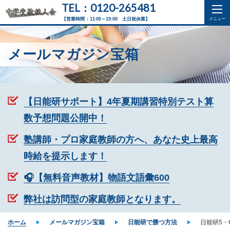
TEL：0120-265481
【営業時間：11:00～19:00 土日祝休業】
メールマガジン宝箱
【日能研サポート】4年夏期講習特別テスト算
数予想問題公開中！
塾講師・プロ家庭教師の方へ、あなた史上最高
時給を提示します！
🎧【無料音声教材】物語文語彙600
弊社は訪問型の家庭教師となります。
ホーム
メールマガジン宝箱
日能研で勝つ方法
日能研5・