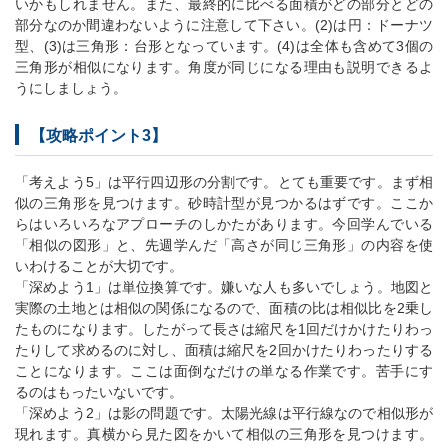
いかもしれません。また、最終的に比べる面積がどの部分とどの
部分なのか間違わないように注意して下さい。(2)は円：ドーナツ
型、(3)は三角形：台形となっています。(4)は全体も含めて3個の
三角形が相似になります。角度が同じになる理由も説明できるよ
うにしましょう。
【攻略ポイント3】
「考えよう5」は平行四辺形の分割です。とても重要です。まず相
似の三角形を見つけます。砂時計型が見つかるはずです。ここか
らはいろいろなアプローチのしかたがあります。今回学んでいる
「相似の図形」と、先週学んだ「高さが同じ三角形」の内容を使
いわけることが大切です。
「深めよう1」は単位換算です。嫌いな人も多いでしょう。地図と
実際の土地とは相似の関係になるので、面積の比は相似比を2乗し
たものになります。したがって長さは縮尺を1回だけかけたりわっ
たりして求めるのに対し、面積は縮尺を2回かけたりわったりする
ことになります。ここは面倒なだけの単なる作業です。苦手にす
るのはもったいないです。
「深めよう2」は影の問題です。太陽光線は平行線なので相似形が
現れます。真横から見た図をかいて相似の三角形を見つけます。