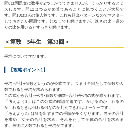
問8は問題文に数字が2つしかでてきませんが、うっかりするとミ
スします。問12はつるかめ算であることに気づくことが大切で
す。問18は3人の旅人算です。これも頻出パターンなのでマスター
しておきたい問題です。比なしでも解けますが、速さの比＝道の
りの比を用いるとすっきり解けます。
＜算数 5年生 第33回＞
平均について学びます。
【攻略ポイント1】
平均=合計÷個数というのが公式です。つまり全部たして個数や人
数でわると平均が求められます。
この式から合計=平均×個数や個数=合計÷平均の式が導かれます。
「考えよう1」はこの公式の確認問題です。かけるのか、わるの
か、わるときは何わる何なのか判別できればオーケーです。
「考えよう2」は答を出すまでの手順が長くなります。男子の合計
を求め、女子の合計を求め、それをたして全体の合計を求めま
す。最後に人数でわると平均がでます。