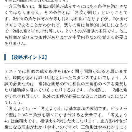
す際に相似の考え方が役立ちます。
一方三角形では、相似の関係が成立するにはある条件を満たさな
くてはなりません。その条件とは「角度が同じ」ということで
す。3か所の角それぞれが等しければ相似になりますが、2か所だ
け同じであることがわかれば、残りの角は自動的に同じになるの
で「2組の角がそれぞれ等しい」というのが相似の条件です。他に
も相似が成り立つ条件がありますが中学内容なので覚える必要は
ありません。
【攻略ポイント2】
テストでは相似の成立条件を細かく問う問題が出ると思います
が、時間があれば取り組むといったスタンスでよいでしょう。入
試で必要なのは、複雑な図形の中に相似の三角形のペアを発見し
たり補助線を引いてつくったりする力です。その際に、「2組の角
がそれぞれ等しい」以外の条件が必要になることはめったにない
でしょう。
「考えよう1」〜「考えよう3」は基本事項の確認です。ピラミッ
ド型は2つの三角形を別々にかき分けると安全です。「考えよう
4」は面積比です。相似比を2乗した比になります。正方形や円は2
乗になる理由がわかりやすいのですが、三角形はややわかりにく