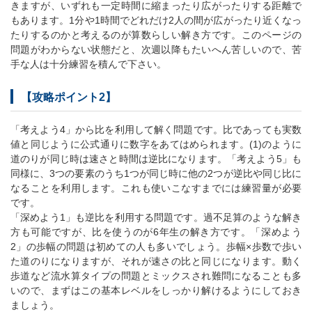
きますが、いずれも一定時間に縮まったり広がったりする距離で
もあります。1分や1時間でどれだけ2人の間が広がったり近くなっ
たりするのかと考えるのが算数らしい解き方です。このページの
問題がわからない状態だと、次週以降もたいへん苦しいので、苦
手な人は十分練習を積んで下さい。
【攻略ポイント2】
「考えよう4」から比を利用して解く問題です。比であっても実数
値と同じように公式通りに数字をあてはめられます。(1)のように
道のりが同じ時は速さと時間は逆比になります。「考えよう5」も
同様に、3つの要素のうち1つが同じ時に他の2つが逆比や同じ比に
なることを利用します。これも使いこなすまでには練習量が必要
です。
「深めよう1」も逆比を利用する問題です。過不足算のような解き
方も可能ですが、比を使うのが6年生の解き方です。「深めよう
2」の歩幅の問題は初めての人も多いでしょう。歩幅×歩数で歩い
た道のりになりますが、それが速さの比と同じになります。動く
歩道など流水算タイプの問題とミックスされ難問になることも多
いので、まずはこの基本レベルをしっかり解けるようにしておき
ましょう。