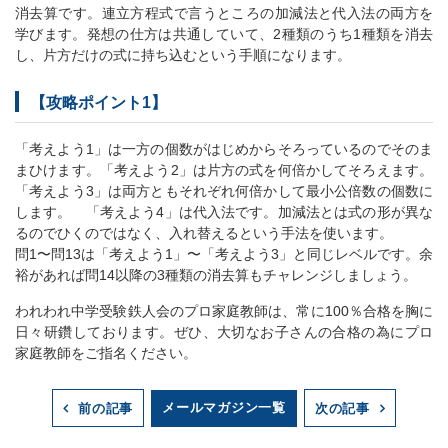
消去算です。連立方程式で言うところの加減法と代入法の両方を
学びます。発想の仕方は共通していて、2種類のうち1種類を消去
し、片方だけの式に持ち込むという手順になります。
【攻略ポイント1】
「考えよう1」は一方の個数がはじめからそろっているのでそのま
まひけます。「考えよう2」は片方の式を何倍かしてそろえます。
「考えよう3」は両方ともそれぞれ何倍かして最小公倍数の個数に
します。 「考えよう4」は代入法です。加減法とは式の形が異な
るのでひくのではなく、入れ替えるという手法を使います。
問1〜問13は「考えよう1」〜「考えよう3」と同じレベルです。余
裕があれば問14以降の3種類の消去算もチャレンジしましょう。
われわれ中学受験鉄人会のプロ家庭教師は、常に100％合格を胸に
日々研鑽しております。ぜひ、大切なお子さんの合格の為にプロ
家庭教師をご指名ください。
メールマガジン一覧
前の記事
次の記事