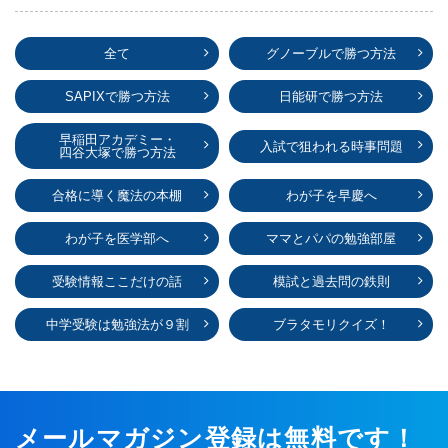
全て
グノーブルで勝つ方法
SAPIXで勝つ方法
日能研で勝つ方法
早稲田アカデミー・
入試で狙われる時事問題
四谷大塚で勝つ方法
合格に導く魔法の本棚
わが子を早慶へ
わが子を医学部へ
ママとパパの勉強部屋
受験情報ここだけの話
模試と過去問の鉄則
中学受験は勉強法が９割
ブラタモリクイズ！
メールマガジン登録は無料です！