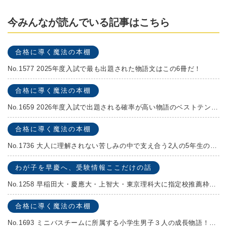
今みんなが読んでいる記事はこちら
合格に導く魔法の本棚
No.1577 2025年度入試で最も出題された物語文はこの6冊だ！
合格に導く魔法の本棚
No.1659 2026年度入試で出題される確率が高い物語のベストテンを発表します！
合格に導く魔法の本棚
No.1736 大人に理解されない苦しみの中で支え合う2人の5年生の成長物語！『夏の迷子』村上しいこ
わが子を早慶へ、受験情報ここだけの話
No.1258 早稲田大・慶應大・上智大・東京理科大に指定校推薦枠がある学校
合格に導く魔法の本棚
No.1693 ミニバスチームに所属する小学生男子３人の成長物語！『ポジション！』高田由紀子 予想問題付き！