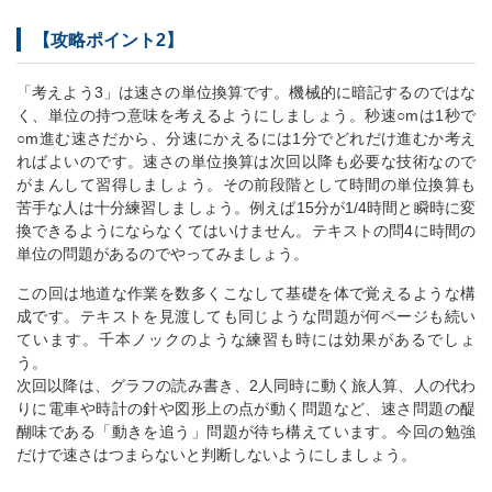
【攻略ポイント2】
「考えよう3」は速さの単位換算です。機械的に暗記するのではな
く、単位の持つ意味を考えるようにしましょう。秒速○mは1秒で
○m進む速さだから、分速にかえるには1分でどれだけ進むか考え
ればよいのです。速さの単位換算は次回以降も必要な技術なので
がまんして習得しましょう。その前段階として時間の単位換算も
苦手な人は十分練習しましょう。例えば15分が1/4時間と瞬時に変
換できるようにならなくてはいけません。テキストの問4に時間の
単位の問題があるのでやってみましょう。
この回は地道な作業を数多くこなして基礎を体で覚えるような構
成です。テキストを見渡しても同じような問題が何ページも続い
ています。千本ノックのような練習も時には効果があるでしょ
う。
次回以降は、グラフの読み書き、2人同時に動く旅人算、人の代わ
りに電車や時計の針や図形上の点が動く問題など、速さ問題の醍
醐味である「動きを追う」問題が待ち構えています。今回の勉強
だけで速さはつまらないと判断しないようにしましょう。