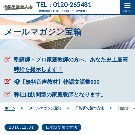
TEL：0120-265481
【営業時間：11:00～19:00 土日祝休業】
メールマガジン宝箱
塾講師・プロ家庭教師の方へ、あなた史上最高
時給を提示します！
🎧【無料音声教材】物語文語彙600
弊社は訪問型の家庭教師となります。
ホーム
メールマガジン宝箱
日能研で勝つ方法
日能研5・
2018.11.01
日能研で勝つ方法