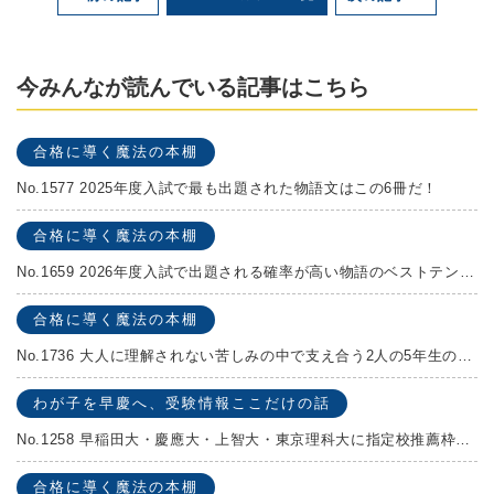
今みんなが読んでいる記事はこちら
合格に導く魔法の本棚
No.1577 2025年度入試で最も出題された物語文はこの6冊だ！
合格に導く魔法の本棚
No.1659 2026年度入試で出題される確率が高い物語のベストテンを発表します！
合格に導く魔法の本棚
No.1736 大人に理解されない苦しみの中で支え合う2人の5年生の成長物語！『夏の迷子』村上しいこ
わが子を早慶へ、受験情報ここだけの話
No.1258 早稲田大・慶應大・上智大・東京理科大に指定校推薦枠がある学校
合格に導く魔法の本棚