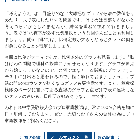
「考えよう2」は、目盛りのない大雑把なグラフから表の数値をう
めたり、式で表にしたりする問題です。はじめは目盛りがないと
考えづらいかもしれませんが、練習を重ねて慣れて行きましょ
う。表では1の真下が必ず比例定数という前回学んだことも利用し
ましょう。問6、問7では、比例定数が大きくなるとグラフの傾き
が急になることを理解しましょう。
今回は比例がテーマですが、比例以外のグラフも登場します。問5
はばねの問題で理科の授業にまかせたくなります。グラフが原点
から始まっていないので、比例ではなく一次関数のグラフです。
テストには出ると思われるので、軽く触れておきましょう。オプ
活の問6のロウソクが短くなるグラフも要注意です。また、算数探
検隊のページに書いてある直線のグラフと点だけで表す連続しな
いグラフの違いも、日能研が好みそうなテーマです。
われわれ中学受験鉄人会のプロ家庭教師は、常に100％合格を胸に
日々研鑽しております。ぜひ、大切なお子さんの合格の為にプロ
家庭教師をご指名ください。
メールマガジン一覧
前の記事
次の記事