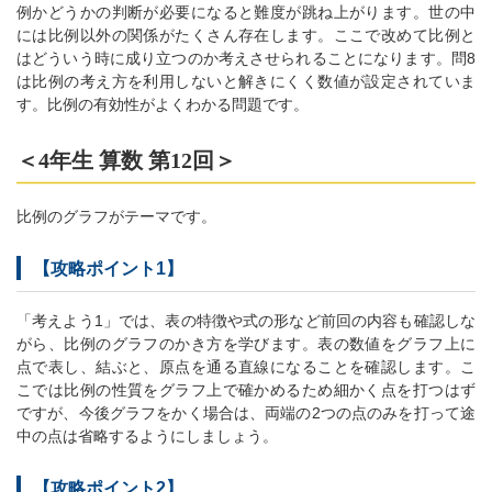
例かどうかの判断が必要になると難度が跳ね上がります。世の中
には比例以外の関係がたくさん存在します。ここで改めて比例と
はどういう時に成り立つのか考えさせられることになります。問8
は比例の考え方を利用しないと解きにくく数値が設定されていま
す。比例の有効性がよくわかる問題です。
＜4年生 算数 第12回＞
比例のグラフがテーマです。
【攻略ポイント1】
「考えよう1」では、表の特徴や式の形など前回の内容も確認しな
がら、比例のグラフのかき方を学びます。表の数値をグラフ上に
点で表し、結ぶと、原点を通る直線になることを確認します。こ
こでは比例の性質をグラフ上で確かめるため細かく点を打つはず
ですが、今後グラフをかく場合は、両端の2つの点のみを打って途
中の点は省略するようにしましょう。
【攻略ポイント2】