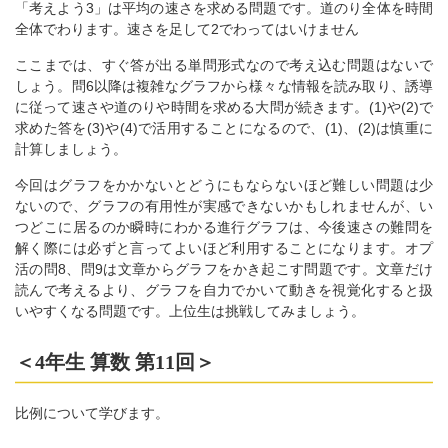
「考えよう3」は平均の速さを求める問題です。道のり全体を時間
全体でわります。速さを足して2でわってはいけません
ここまでは、すぐ答が出る単問形式なので考え込む問題はないで
しょう。問6以降は複雑なグラフから様々な情報を読み取り、誘導
に従って速さや道のりや時間を求める大問が続きます。(1)や(2)で
求めた答を(3)や(4)で活用することになるので、(1)、(2)は慎重に
計算しましょう。
今回はグラフをかかないとどうにもならないほど難しい問題は少
ないので、グラフの有用性が実感できないかもしれませんが、い
つどこに居るのか瞬時にわかる進行グラフは、今後速さの難問を
解く際には必ずと言ってよいほど利用することになります。オプ
活の問8、問9は文章からグラフをかき起こす問題です。文章だけ
読んで考えるより、グラフを自力でかいて動きを視覚化すると扱
いやすくなる問題です。上位生は挑戦してみましょう。
＜4年生 算数 第11回＞
比例について学びます。