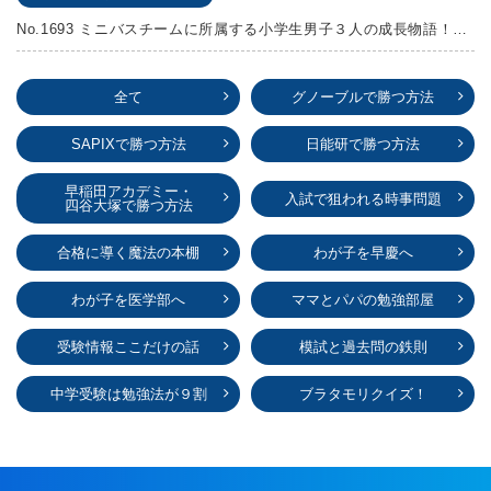
No.1693 ミニバスチームに所属する小学生男子３人の成長物語！『ポジション！』高田由紀子 予想問題付き！
全て
グノーブルで勝つ方法
SAPIXで勝つ方法
日能研で勝つ方法
早稲田アカデミー・
入試で狙われる時事問題
四谷大塚で勝つ方法
合格に導く魔法の本棚
わが子を早慶へ
わが子を医学部へ
ママとパパの勉強部屋
受験情報ここだけの話
模試と過去問の鉄則
中学受験は勉強法が９割
ブラタモリクイズ！