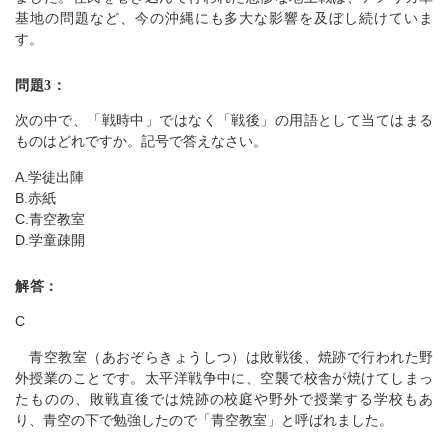
基地の問題など、今の沖縄にも多大な影響を及ぼし続けていま
す。
問題3：
次の中で、「戦時中」ではなく「戦後」の用語として当てはまる
ものはどれですか。記号で答えなさい。
A.学徒出陣
B.赤紙
C.青空教室
D.学童疎開
解答：
C
青空教室（あおぞらきょうしつ）は敗戦後、焼跡で行われた野
外授業のことです。太平洋戦争中に、空襲で校舎が焼けてしまっ
たものの、敗戦直後では焼跡の校庭や野外で授業する学校もあ
り、青空の下で勉強したので「青空教室」と呼ばれました。