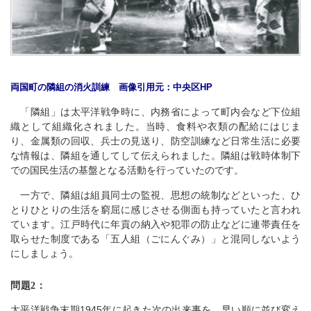
両国町の隣組の消火訓練 画像引用元：中央区HP
「隣組」は太平洋戦争時に、内務省によって町内会など下位組
織として組織化されました。当時、食料や衣類の配給にはじま
り、金属類の回収、兵士の見送り、防空訓練など日常生活に必要
な情報は、隣組を通してして伝えられました。隣組は戦時体制下
での国民生活の基盤となる活動を行っていたのです。
一方で、隣組は組員同士の監視、思想の統制などといった、ひ
とりひとりの生活を窮屈に感じさせる側面も持っていたと言われ
ています。江戸時代に年貢の納入や犯罪の防止などに連帯責任を
取らせた制度である「五人組（ごにんぐみ）」と混同しないよう
にしましょう。
問題2：
太平洋戦争末期1945年に起きた次の出来事を、早い順に並び変え