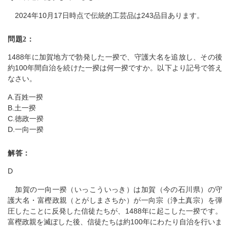
2024年10月17日時点で伝統的工芸品は243品目あります。
問題2：
1488年に加賀地方で勃発した一揆で、守護大名を追放し、その後
約100年間自治を続けた一揆は何一揆ですか。以下より記号で答え
なさい。
A.百姓一揆
B.土一揆
C.徳政一揆
D.一向一揆
解答：
D
加賀の一向一揆（いっこういっき）は加賀（今の石川県）の守
護大名・富樫政親（とがしまさちか）が一向宗（浄土真宗）を弾
圧したことに反発した信徒たちが、1488年に起こした一揆です。
富樫政親を滅ぼした後、信徒たちは約100年にわたり自治を行いま