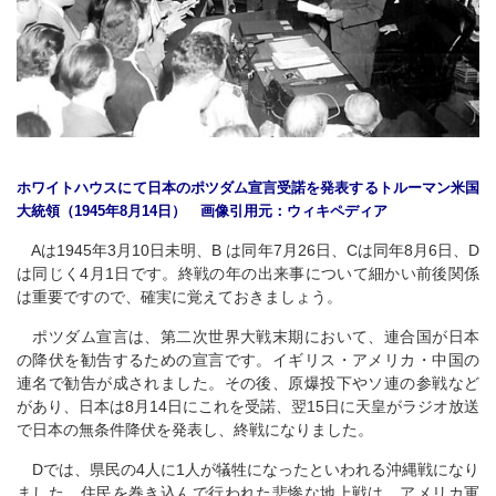
ホワイトハウスにて日本のポツダム宣言受諾を発表するトルーマン米国
大統領（1945年8月14日） 画像引用元：ウィキペディア
Aは1945年3月10日未明、B は同年7月26日、Cは同年8月6日、D
は同じく4月1日です。終戦の年の出来事について細かい前後関係
は重要ですので、確実に覚えておきましょう。
ポツダム宣言は、第二次世界大戦末期において、連合国が日本
の降伏を勧告するための宣言です。イギリス・アメリカ・中国の
連名で勧告が成されました。その後、原爆投下やソ連の参戦など
があり、日本は8月14日にこれを受諾、翌15日に天皇がラジオ放送
で日本の無条件降伏を発表し、終戦になりました。
Dでは、県民の4人に1人が犠牲になったといわれる沖縄戦になり
ました。住民を巻き込んで行われた悲惨な地上戦は、アメリカ軍