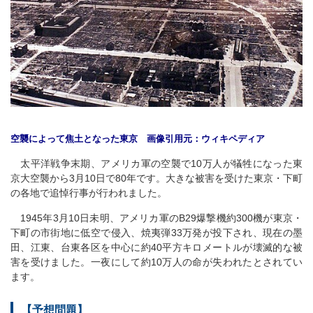
空襲によって焦土となった東京 画像引用元：ウィキペディア
太平洋戦争末期、アメリカ軍の空襲で10万人が犠牲になった東
京大空襲から3月10日で80年です。大きな被害を受けた東京・下町
の各地で追悼行事が行われました。
1945年3月10日未明、アメリカ軍のB29爆撃機約300機が東京・
下町の市街地に低空で侵入、焼夷弾33万発が投下され、現在の墨
田、江東、台東各区を中心に約40平方キロメートルが壊滅的な被
害を受けました。一夜にして約10万人の命が失われたとされてい
ます。
【予想問題】