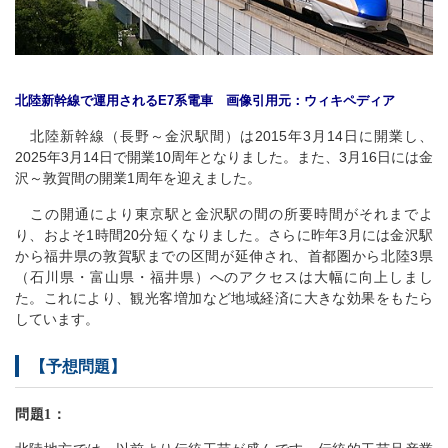
北陸新幹線で運用されるE7系電車 画像引用元：ウィキペディア
北陸新幹線（長野～金沢駅間）は2015年3月14日に開業し、
2025年3月14日で開業10周年となりました。また、3月16日には金
沢～敦賀間の開業1周年を迎えました。
この開通により東京駅と金沢駅の間の所要時間がそれまでよ
り、およそ1時間20分短くなりました。さらに昨年3月には金沢駅
から福井県の敦賀駅までの区間が延伸され、首都圏から北陸3県
（石川県・富山県・福井県）へのアクセスは大幅に向上しまし
た。これにより、観光客増加など地域経済に大きな効果をもたら
しています。
【予想問題】
問題1：