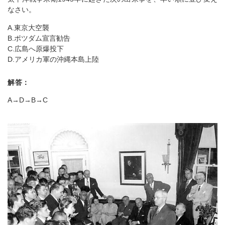
なさい。
A.東京大空襲
B.ポツダム宣言勧告
C.広島へ原爆投下
D.アメリカ軍の沖縄本島上陸
解答：
A→D→B→C