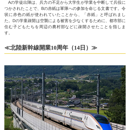
Aの学徒出陣は、兵力の不足から大学生が学業を中断して兵役に
つかされたことで、Bの赤紙は軍隊への参加を命じる文書です。令
状に赤色の紙が使われていたことから、「赤紙」と呼ばれまし
た。Dの学童疎開は空襲による被害を少なくするために、都市部に
住む子どもたちを周辺の農村部などに疎開させたことを指しま
す。
≪北陸新幹線開業10周年（14日）≫