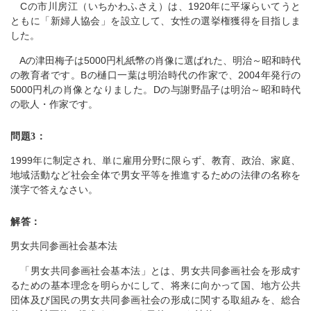
Cの市川房江（いちかわふさえ）は、1920年に平塚らいてうと
ともに「新婦人協会」を設立して、女性の選挙権獲得を目指しま
した。
Aの津田梅子は5000円札紙幣の肖像に選ばれた、明治～昭和時代
の教育者です。Bの樋口一葉は明治時代の作家で、2004年発行の
5000円札の肖像となりました。Dの与謝野晶子は明治～昭和時代
の歌人・作家です。
問題3：
1999年に制定され、単に雇用分野に限らず、教育、政治、家庭、
地域活動など社会全体で男女平等を推進するための法律の名称を
漢字で答えなさい。
解答：
男女共同参画社会基本法
「男女共同参画社会基本法」とは、男女共同参画社会を形成す
るための基本理念を明らかにして、将来に向かって国、地方公共
団体及び国民の男女共同参画社会の形成に関する取組みを、総合