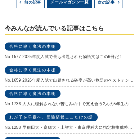
メールマガジン一覧
前の記事
次の記事
今みんなが読んでいる記事はこちら
合格に導く魔法の本棚
No.1577 2025年度入試で最も出題された物語文はこの6冊だ！
合格に導く魔法の本棚
No.1659 2026年度入試で出題される確率が高い物語のベストテンを発表します！
合格に導く魔法の本棚
No.1736 大人に理解されない苦しみの中で支え合う2人の5年生の成長物語！『夏の迷子』村上しいこ
わが子を早慶へ、受験情報ここだけの話
No.1258 早稲田大・慶應大・上智大・東京理科大に指定校推薦枠がある学校