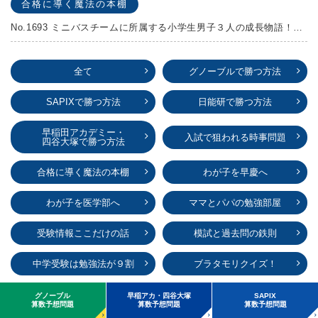
合格に導く魔法の本棚
No.1693 ミニバスチームに所属する小学生男子３人の成長物語！『ポジション！』高田由紀子 予想問題付き！
全て
グノーブルで勝つ方法
SAPIXで勝つ方法
日能研で勝つ方法
早稲田アカデミー・
入試で狙われる時事問題
四谷大塚で勝つ方法
合格に導く魔法の本棚
わが子を早慶へ
わが子を医学部へ
ママとパパの勉強部屋
受験情報ここだけの話
模試と過去問の鉄則
中学受験は勉強法が９割
ブラタモリクイズ！