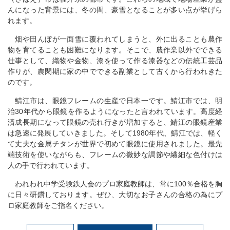
んになった背景には、冬の間、豪雪となることが多い点が挙げら
れます。
畑や田んぼが一面雪に覆われてしまうと、外に出ることも農作
物を育てることも困難になります。そこで、農作業以外でできる
仕事として、織物や金物、漆を使って作る漆器などの伝統工芸品
作りが、農閑期に家の中でできる副業として古くから行われきた
のです。
鯖江市は、眼鏡フレームの生産で日本一です。鯖江市では、明
治30年代から眼鏡を作るようになったと言われています。高度経
済成長期になって眼鏡の売れ行きが増加すると、鯖江の眼鏡産業
は急速に発展していきました。そして1980年代、鯖江では、軽く
て丈夫な金属チタンが世界で初めて眼鏡に使用されました。最先
端技術を使いながらも、フレームの微妙な調節や繊細な色付けは
人の手で行われています。
われわれ中学受験鉄人会のプロ家庭教師は、常に100％合格を胸
に日々研鑽しております。ぜひ、大切なお子さんの合格の為にプ
ロ家庭教師をご指名ください。