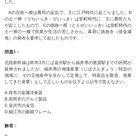
した。
Aの百姓一揆は農民の反乱で、主に江戸時代に起こりました。B
の土一揆（つちいっき・どいっき）は室町時代に、主に農民たち
が起こしたもので、Cの徳政一揆（とくせいいっき）は室町時代の
土一揆の一種で民衆が生活の苦しさから、幕府に徳政令（借金減
免）の発布を要求して起したものです。
問題3：
北陸新幹線は昨年3月には金沢駅から福井県の敦賀駅までの区間が
延伸されましたが、福井県の地場産業（じばさんぎょう：特定の
地域に、その立地条件を生かして定着して、特産品を製造、発展
してきた産業）として正しいものを以下より記号で答えなさい。
A.燕市の金属洋食器
B.高岡市のアルミ製品
C.金沢市の金箔
D.鯖江市の眼鏡フレーム
解答：