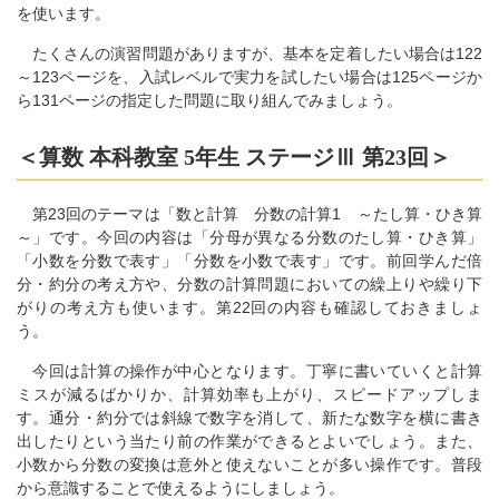
を使います。
たくさんの演習問題がありますが、基本を定着したい場合は122
～123ページを、入試レベルで実力を試したい場合は125ページか
ら131ページの指定した問題に取り組んでみましょう。
＜算数 本科教室 5年生 ステージⅢ 第23回＞
第23回のテーマは「数と計算 分数の計算1 ～たし算・ひき算
～」です。今回の内容は「分母が異なる分数のたし算・ひき算」
「小数を分数で表す」「分数を小数で表す」です。前回学んだ倍
分・約分の考え方や、分数の計算問題においての繰上りや繰り下
がりの考え方も使います。第22回の内容も確認しておきましょ
う。
今回は計算の操作が中心となります。丁寧に書いていくと計算
ミスが減るばかりか、計算効率も上がり、スピードアップしま
す。通分・約分では斜線で数字を消して、新たな数字を横に書き
出したりという当たり前の作業ができるとよいでしょう。また、
小数から分数の変換は意外と使えないことが多い操作です。普段
から意識することで使えるようにしましょう。