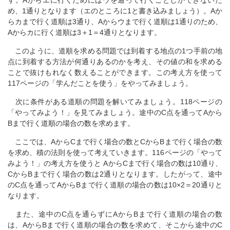
す。Aからエに行くためにはウを通って行くことしかできないた
め、1通りとなります（エのところに1と書き込みましょう）。Aか
らカまで行く道順は3通り、Aからウまで行く道順は1通りのため、
Aからカに行く道順は3＋1＝4通りとなります。
このように、道順を求める問題では到着する地点の1つ手前の地
点に到着する方法が何通りあるのかを考え、その値の和を求める
ことで抜けもれなく数えることができます。この考え方を使って
117ページの「学んだことを使う」をやってみましょう。
次に条件がある道順の問題を解いてみましょう。118ページの
「やってみよう！」を見てみましょう。途中のC点を通ってAから
Bまで行く道順の場合の数を求めます。
ここでは、AからCまで行く場合の数とCからBまで行く場合の数
を求め、積の法則を使って考えていきます。116ページの「やって
みよう！」の考え方を使うと AからCまで行く場合の数は10通り、
CからBまで行く場合の数は2通りとなります。したがって、途中
のC点を通ってAからBまで行く道順の場合の数は10×2＝20通りと
なります。
また、途中のC点を通らずにAからBまで行く道順の場合の数
は、AからBまで行く道順の場合の数を求めて、そこから途中のC