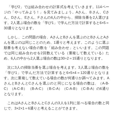
「学び2」では組み合わせの計算式を考えていきます。114ペー
ジの「やってみよう！」を見てみましょう。Aさん、Ｂさん、Cさ
ん、Dさん、Eさん、Fさんの6人の中から、掃除当番を2人選びま
す。2人選ぶ場合の数を「学び1」で学んだ方法で計算すると6×5＝
30通りとなります。
しかし、この問題の場合、AさんとBさんを選ぶのとBさんとAさ
んを選ぶのは同じことのため、1通りと考えます。このように選ぶ
順番を考えない場合の数を「組み合わせ」といいます。この問題
では同じ組み合わせを2回数えている（重複して数えている）た
め、6人の中から2人選ぶ場合の数は30÷2＝15通りとなります。
次に3人の掃除当番を選ぶ場合を考えます。3人選ぶ場合の数を
「学び1」で学んだ方法で計算すると6×5×4＝120通りとなりま
す。次に重複して数えている場合の数が何通りか調べてみます。A
さんとBさんとCさんを選ぶのと同じになる場合の数は、（A-B-
C）（A-C-B） （B-A-C）（B-C-A）（C-A-B）（C-B-A）の6通り
となります。
これはAさんとBさんとCさんの3人を1列に並べる場合の数と同
じで、3×2×1＝6通りと考えることができます。