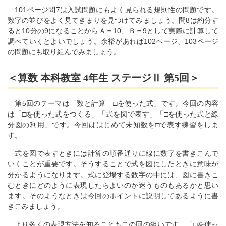
101ページ問7は入試問題にもよく見られる規則性の問題です。
数字の並びをよく見てきまりを見つけてみましょう。問8は約分す
ると10分の9になることからＡ＝10、Ｂ＝9として実際に計算して
調べていくとよいでしょう。余裕があれば102ページ、103ページ
の問題にも取り組んでみましょう。
＜算数 本科教室 4年生 ステージⅡ 第5回＞
第5回のテーマは「数と計算 □を使った式」です。今回の内容
は「□を使った式をつくる」「式を図で表す」「□を使った式と線
分図の利用」です。今回ははじめて未知数を□で表す練習をしま
す。
式を図で表すときには計算の順番通りに線に数字を書きこんで
いくことが重要です。そうすることで式を図にしたときに意味が
分かるようになります。式に登場する数字の中には、図に書きこ
むときにどのように表現したらよいのか迷うものもあるかと思い
ます。そのようなときは今回のポイントに説明してあるように書
きこみましょう。
より多くの表現方法を知ることもこの回の狙いです。「□を使っ