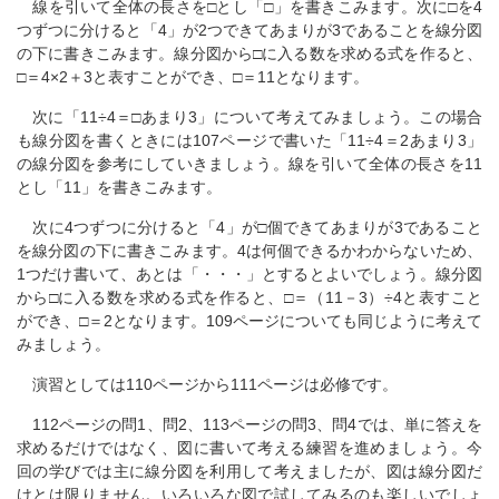
線を引いて全体の長さを□とし「□」を書きこみます。次に□を4
つずつに分けると「4」が2つできてあまりが3であることを線分図
の下に書きこみます。線分図から□に入る数を求める式を作ると、
□＝4×2＋3と表すことができ、□＝11となります。
次に「11÷4＝□あまり3」について考えてみましょう。この場合
も線分図を書くときには107ページで書いた「11÷4＝2あまり3」
の線分図を参考にしていきましょう。線を引いて全体の長さを11
とし「11」を書きこみます。
次に4つずつに分けると「4」が□個できてあまりが3であること
を線分図の下に書きこみます。4は何個できるかわからないため、
1つだけ書いて、あとは「・・・」とするとよいでしょう。線分図
から□に入る数を求める式を作ると、□＝（11－3）÷4と表すこと
ができ、□＝2となります。109ページについても同じように考えて
みましょう。
演習としては110ページから111ページは必修です。
112ページの問1、問2、113ページの問3、問4では、単に答えを
求めるだけではなく、図に書いて考える練習を進めましょう。今
回の学びでは主に線分図を利用して考えましたが、図は線分図だ
けとは限りません。いろいろな図で試してみるのも楽しいでしょ