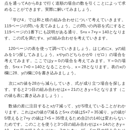
点を通ってAからBまで行く道順の場合の数を引くことによって求
めることができます。実際に解いてみましょう。
「学び4」では和と積の組み合わせについて考えていきます。
119ページの問いを見てみましょう。この問いの内容を式にすると
119ページの1番下にも説明がある通り、5×x＋7×y＝140となりま
す。この式を満たすx、yの組み合わせを考えていきます。
120ページの表を使って調べていきましょう。はじめにx、yの組
みを1つ探してみましょう。xやyのどちらかが0（ゼロ）の場合を
考えてみます。ここではy＝0の場合を考えてみます。Y＝0の場
合、5×x＋7×0＝140となることから、x＝28となります。表のxの
欄に28、yの欄に0を書き込みましょう。
次にxの値を28から減らしていき、式が成り立つ場合を探しま
す。すると2つ目の組み合わせはx＝21のときy＝5となります（こ
の値も表に書き込みましょう）。
数値の差に注目するとxが7減って、yが5増えていることがわか
ります。これはxの値が7減ると5×x の値は5×7＝35減り、yの値が
5増えると7×y の値は7×5＝35増えるため合計の140は変わらない
ためです。このことを使うと3つ目の組み合わせはx＝14のときy＝