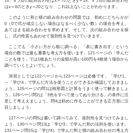
10、4つ目の組み合わせはx＝7のときy＝15、5つ目の組み合わせ
はx＝0のときy＝20となり、これ以上ないことがわかります。
このように和と積の組み合わせの問題では、初めにどちらかが
0（0で式が成立しない場合はなるべく少ない数）の場合を考え、
あてはまる組み合わせを求めます。そして、次の組み合わせを探
し、式の性質もあわせて規則性を見つけていきます。
ここでも「小さい方から順に調べる」「表に書き出す」という
場合の数では最も重要な考え方を使います。121ページの「学んだ
ことを使う」では1枚あたりの金額が高い100円を4枚使う場合から
調べていくとよいでしょう。
演習としては122ページから123ページは必修です。「学び1」
～「学び4」で学んだ方法を使うことができるか確認しておきまし
ょう。125ページの問1は樹形図と計算をうまく使って解きましょ
う。126ページ問2は「3色をすべて使ってぬり分ける」の条件に注
意して考ええましょう。問4は斜めに作ることができる正方形に注
目しましょう。
127ページの問5は書いて調べてみて、規則性を見つけてみまし
ょう。130ページ問13は「学び3」で学んだ和の法則を使います。
131ページ問15は「学び4｝で学んだ和と積の組み合わせの考え方