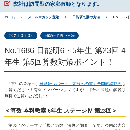
弊社は訪問型の家庭教師となります。
ホーム
メールマガジン宝箱
日能研で勝つ方法
No.168
2026.03.02
日能研で勝つ方法
No.1686 日能研6・5年生 第23回 4
年生 第5回算数対策ポイント！
4年生の皆様へ、
日能研サポート『栄冠への道』全問解説動画
も
ご覧ください！有料メンバーシップですが、半分の問題の解説は
無料でご覧いただけます！
＜算数 本科教室 6年生 ステージⅣ 第23回＞
第23回のテーマは「場合の数 法則と調査」です。今回の内容