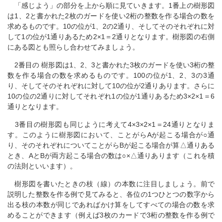
「感じよう」の部分を上から順に見ていきます。1番上の樹形図
は1、2と書かれた2枚のガードを使い2桁の整数を作る場合の数を
求めるものです。10の位が1、2の2通り、そしてそのそれぞれに対
して1の位が1通りあるため2×1＝2通りとなります。樹形図の右側
にある図とも照らし合わせてみましょう。
2番目の 樹形図は1、2、3と書かれた3枚のガードを使い3桁の整
数を作る場合の数を求めるものです。100の位が1、2、3の3通
り、そしてそのそれぞれに対して10の位が2通りあります。さらに
10の位の2通りに対してそれぞれ1の位が1通りあるため3×2×1＝6
通りとなります。
3番目の樹形図も同じように考えて4×3×2×1＝24通りとなりま
す。このように樹形図において、ことがらAが起こる場合が○通
り、そのそれぞれについてことがらBが起こる場合が算△通りある
とき、AとBが両方起こる場合の数は○×△通りあります（これを積
の法則といいます）。
樹形図を書いたときの枝（線）の本数に注目しましょう。前で
説明した整数を作る例で見てみると、各位の1つひとつの数字から
出る枝の本数が同じであればかけ算をしてすべての場合の数を求
めることができます（例えば3枚のカードで3桁の整数を作る例で