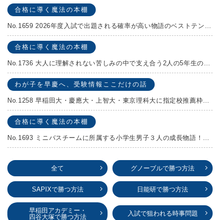
合格に導く魔法の本棚
No.1659 2026年度入試で出題される確率が高い物語のベストテンを発表します！
合格に導く魔法の本棚
No.1736 大人に理解されない苦しみの中で支え合う2人の5年生の成長物語！『夏の迷子』村上しいこ
わが子を早慶へ、受験情報ここだけの話
No.1258 早稲田大・慶應大・上智大・東京理科大に指定校推薦枠がある学校
合格に導く魔法の本棚
No.1693 ミニバスチームに所属する小学生男子３人の成長物語！『ポジション！』高田由紀子 予想問題付き！
全て
グノーブルで勝つ方法
SAPIXで勝つ方法
日能研で勝つ方法
早稲田アカデミー・
入試で狙われる時事問題
四谷大塚で勝つ方法