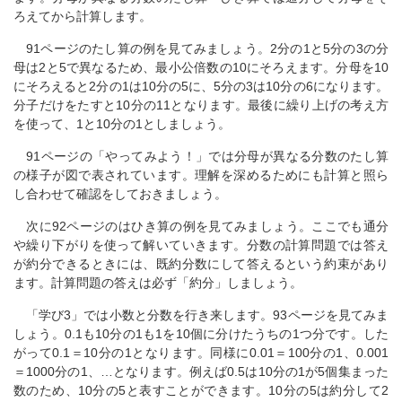
ろえてから計算します。
91ページのたし算の例を見てみましょう。2分の1と5分の3の分
母は2と5で異なるため、最小公倍数の10にそろえます。分母を10
にそろえると2分の1は10分の5に、5分の3は10分の6になります。
分子だけをたすと10分の11となります。最後に繰り上げの考え方
を使って、1と10分の1としましょう。
91ページの「やってみよう！」では分母が異なる分数のたし算
の様子が図で表されています。理解を深めるためにも計算と照ら
し合わせて確認をしておきましょう。
次に92ページのはひき算の例を見てみましょう。ここでも通分
や繰り下がりを使って解いていきます。分数の計算問題では答え
が約分できるときには、既約分数にして答えるという約束があり
ます。計算問題の答えは必ず「約分」しましょう。
「学び3」では小数と分数を行き来します。93ページを見てみま
しょう。0.1も10分の1も1を10個に分けたうちの1つ分です。した
がって0.1＝10分の1となります。同様に0.01＝100分の1、0.001
＝1000分の1、…となります。例えば0.5は10分の1が5個集まった
数のため、10分の5と表すことができます。10分の5は約分して2