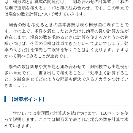
は「樹形図と計算式の関連付け」「組み合わせの計算式」「和の
法則で道順を考える」「和と積の組み合わせ」です。この単元で
は場合の数と計算について考えていきます。
場合の数を考えるときの基本姿勢は表や樹形図に表すことで
す。その上で、条件を満たしたときだけに効率の良い計算方法が
存在します。場合の数を求めるときに計算を使えるかどうかの判
断がつけば、今回の目標は達成できたといってよいでしょう。効
率の良さだけを優先して誤答を招くことはよくあります。まずは
かいて調べてみることが重要です。
場合の数は図形や文章題と組み合わせて、難関校でも出題例が
多い単元です。「書き出して考えること」「効率よく計算するこ
と」を融合させてどのような問題も解決できるチカラをつけてい
きましょう。
【対策ポイント】
「学び1」では樹形図と計算式を結びつけます。110ページを使
って説明します。ここでは樹形図で表された場合の数を計算で求
めていきます。