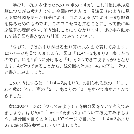
「学び1」では□を使った式の□を求めますが、これは後に学ぶ逆
算につながる考え方です。今回の考え方は一見遠回りのように見
える線分図を使った解法により、目に見える形でより正確な解答
を得るためのものです。このプロセスを踏むことによって後に学
ぶ逆算の理解がいっそう進むことにつながります。ぜひ手を動か
して線分図を書きながら計算してみてください。
「学び2」ではあまりが出るわり算の式を図で表してみます。
107ページを見てみましょう。図は「11÷4＝2あまり3」表したも
のです。11を4ずつに分けると「4」が2つできてあまりが3となり
ます。4が2つできることから、線分図の2つの「4」の下に「2つ」
と書きこみましょう。
このようにすると「11÷4＝2あまり3」の割られる数の「11」、
わる数の「4」、商の「2」、あまりの「3」をすべて表すことがで
きました。
次に108ページの「やってみよう！」を線分図をかいて考えてみ
ましょう。はじめに「□÷4＝2あまり3」について考えてみましょ
う。線分図を書くときには107ページで書いた「11÷4＝2あまり
3」の線分図を参考にしていきましょう。