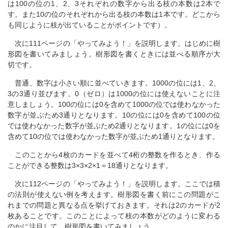
は100の位の1、2、3それぞれの数字から出る枝の本数は2本で
す。また10の位のそれぞれから出る枝の本数は1本です。どこから
も同じように枝が出ていることがポイントです）。
次に111ページの「やってみよう！」を説明します。はじめに樹
形図を書いてみましょう。樹形図を書くときには並べる順序が大
切です。
普通、数字は小さい順に並べていきます。1000の位には1、2、
3の3通り並びます。0（ゼロ）は1000の位には使えないことに注
意しましょう。100の位には0を含めて1000の位では使わなかった
数字が並ぶため3通りとなります。10の位には0を含めて100の位
では使わなかった数字が並ぶため2通りとなります。1の位には0を
含めて10の位では使わなかった数字が並ぶため1通りとなります。
このことから4枚のカードを並べて4桁の整数を作るとき、作る
ことができる整数は3×3×2×1＝18通りとなります。
次に112ページの「やってみよう！」を説明します。ここでは積
の法則が使えない例を考えます。樹形図を書く前にこの問題がこ
れまでの問題と異なる点を挙げておきます。それは2のカードが2
枚あることです。このことによって枝の本数がどのように変わる
のかに注目して、樹形図を書いてみましょう。