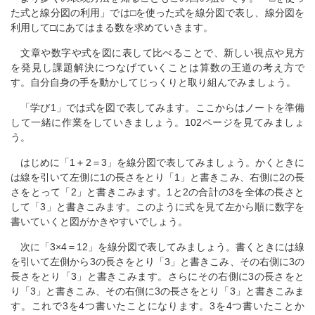
た式と線分図の利用」では□を使った式を線分図で表し、線分図を
利用して□にあてはまる数を求めていきます。
文章や数字や式を図に表して比べることで、新しい視点や見方
を発見し課題解決につなげていくことは算数の王道の考え方で
す。自分自身の手を動かしてじっくりと取り組んでみましょう。
「学び1」では式を図で表してみます。ここからはノートを準備
して一緒に作業をしていきましょう。102ページを見てみましょ
う。
はじめに「1＋2＝3」を線分図で表してみましょう。かくときに
は線を引いて左側に1の長さをとり「1」と書きこみ、右側に2の長
さをとって「2」と書きこみます。1と2の合計の3を全体の長さと
して「3」と書きこみます。このように式を見て左から順に数字を
書いていくと図がかきやすいでしょう。
次に「3×4＝12」を線分図で表してみましょう。書くときには線
を引いて左側から3の長さをとり「3」と書きこみ、その右側に3の
長さをとり「3」と書きこみます。さらにその右側に3の長さをと
り「3」と書きこみ、その右側に3の長さをとり「3」と書きこみま
す。これで3を4つ書いたことになります。3を4つ書いたことか