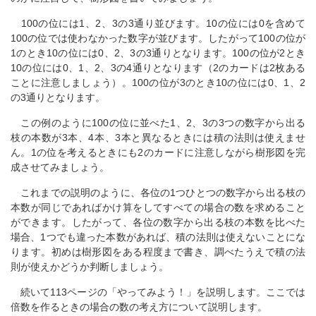
100の位には1、2、3の3通り並びます。10の位には0を含めて
100の位では使わなかった数字が並びます。したがって100の位が
1のとき10の位には0、2、3の3通りとなります。100の位が2とき
10の位には0、1、2、3の4通りとなります（2のカードは2枚ある
ことに注意しましょう）。100の位が3のとき10の位には0、1、2
の3通りとなります。
この例のように100の位に並べた1、2、3の3つの数字から出る
枝の本数が3本、4本、3本と異なるときには積の法則は使えませ
ん。1の位を考えるときにも2のカードに注意しながら樹形図を完
成させてみましょう。
これまでの説明のように、各位の1つひとつの数字から出る枝の
本数が同じであればかけ算をしてすべての場合の数を求めること
ができます。したがって、各位の数字から出る枝の本数を比べた
場合、1つでも違った本数があれば、積の法則は使えないことにな
ります。初めは樹形図をある程度まで書き、調べたうえで積の法
則が使えかどうか判断しましょう。
続いて113ページの「やってみよう！」を説明します。ここでは
倍数を作るときの場合の数の考え方について説明します。