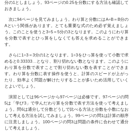
分の1としましょう。93ページの0.25を分数にする方法も確認して
おきましょう。
次に94ページを見てみましょう。わり算と分数にはA÷B＝B分の
Aという関係があります。とても重要な式のため必ず覚えましょ
う。このことを使うと3÷5＝5分の3となります。このようにわり算
を分数で表すとひっ算をしなくても答えを求めることができま
す。
さらに1÷3＝3分の1となります。1÷3をひっ算を使って小数で求
めると0.33333…となり、割り切れない数となります。このように
わり算を分数で表すことで割り切れない数を表すことができま
す。わり算を分数に表す操作を使うと、計算のスピードが上がっ
たり、効率よく問題が解けたりすることが多いため活用していく
とよいでしょう。
演習としては96ページから97ページは必修です。97ページの問
5は「学び3」で学んだわり算を分数で表す方法を使って考えまし
ょう。問6は通分して分数どうしで比べる方法と分数を小数になお
して考える方法を試してみましょう。99ページの問1は計算の順序
に注意しましょう。100ページの問3は問題の条件に合わせて通分
して考えましょう。