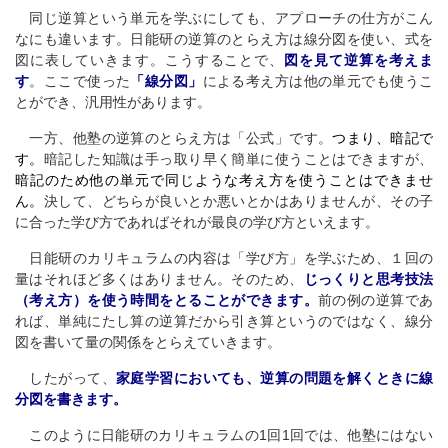
同じ逆算という単元を学ぶにしても、アプローチの仕方がこん
なにも違います。日能研の逆算のとらえ方は線分図を使い、式を
図に表していきます。こうすることで、
図を見て逆算を考えま
す
。ここで使った
「線分図」
による考え方は他の単元でも使うこ
とができ、汎用性があります。
一方、他塾の逆算のとらえ方は「公式」です。
つまり、暗記で
す。
暗記した知識は手っ取り早く簡単に使うことはできますが、
暗記のため他の単元で同じような考え方を使うことはできませ
ん。
決して、どちらが良いとか悪いとかはありませんが、その子
に合った学び方であればそれが最良の学び方といえます。
日能研のカリキュラムの内容は「学び方」を学ぶため、１回の
量はそれほど多くはありません。そのため、
じっくりと思考技法
（考え方）を使う時間をとることができます。
前の例の逆算であ
れば、単純にたし算の逆算だから引き算というのではなく、線分
図を書いて量の関係をとらえていきます。
したがって、
家庭学習においても、逆算の問題を解くときに線
分図を書きます。
このように日能研のカリキュラムの1回1回では、他塾にはない