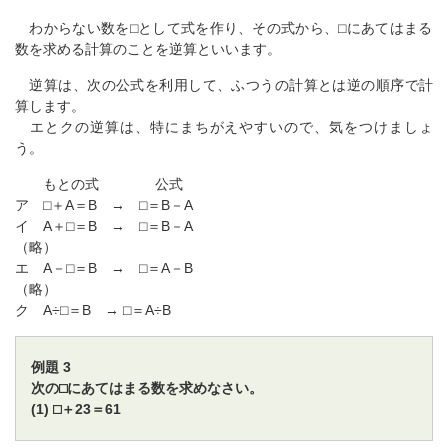
わからない数を⬜︎として式を作り、その式から、⬜︎にあてはまる
数を求める計算のことを逆算といいます。
逆算は、次の公式を利用して、ふつうの計算とは逆の順序で計
算します。
エとクの逆算は、特にまちがえやすいので、気をつけましょ
う。
もとの式 公式
ア ⬜︎＋A＝B → ⬜︎＝B－A
イ A＋⬜︎＝B → ⬜︎＝B－A
（略）
エ A－⬜︎＝B → ⬜︎＝A－B
（略）
ク A÷⬜︎＝B → ⬜︎＝A÷B
例題 3
次の⬜︎にあてはまる数を求めなさい。
(1) ⬜︎＋23＝61