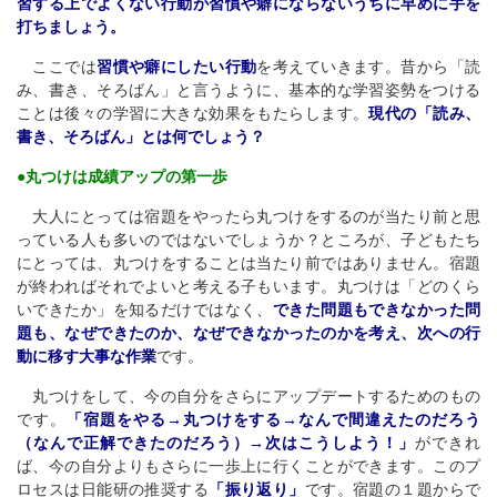
習する上でよくない行動が習慣や癖にならないうちに早めに手を
打ちましょう。
ここでは
習慣や癖にしたい行動
を考えていきます。昔から「読
み、書き、そろばん」と言うように、基本的な学習姿勢をつける
ことは後々の学習に大きな効果をもたらします。
現代の「読み、
書き、そろばん」とは何でしょう？
●丸つけは成績アップの第一歩
大人にとっては宿題をやったら丸つけをするのが当たり前と思
っている人も多いのではないでしょうか？ところが、子どもたち
にとっては、丸つけをすることは当たり前ではありません。宿題
が終わればそれでよいと考える子もいます。丸つけは「どのくら
いできたか」を知るだけではなく、
できた問題もできなかった問
題も、なぜできたのか、なぜできなかったのかを考え、次への行
動に移す大事な作業
です。
丸つけをして、今の自分をさらにアップデートするためのもの
です。
「宿題をやる→丸つけをする→なんで間違えたのだろう
（なんで正解できたのだろう）→次はこうしよう！」
ができれ
ば、今の自分よりもさらに一歩上に行くことができます。このプ
ロセスは日能研の推奨する
「振り返り」
です。宿題の１題からで