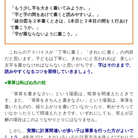
「もう少し字を大きく書いてみようか。」
「字と字の間をあけて書くと読みやすいよ。」
「線分図を２本書くときは、1本目と２本目の間を１行あけ
て書こうか。」
「字が重ならないように書こう。」
これらのアドバイスが「丁寧に書く」「きれいに書く」の内容
だと思います。子どもは丁寧に、きれいにと言われれば、美しい
文字を書かなければならないと思いがちです。
字はそのままで、
読みやすくなるコツを習得していきましょう。
●筆算は転ばぬ先の杖
「筆算を書きなさい」という場面は、暗算を間違えたときで
す。また、「筆算をきちんと書きなさい」という場面は、筆算を
書いたものの、繰り上がりを書いていなかったり、桁がそろって
いなかったりして間違えたときです。いずれにしても、答えが正
解の場合はこのようなやりとりにはなりません。
しかし、
実際に計算間違いが多い子は筆算を行った方がよいで
しょう。
4年生では、まだいろいろな計算方法を学んだばかりで