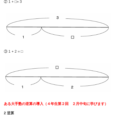
② 1 + ⬜︎= 3
③ 1 + 2 = ⬜︎
ある大手塾の逆算の導入（４年生第２回 ２月中旬に学びます）
2 逆算