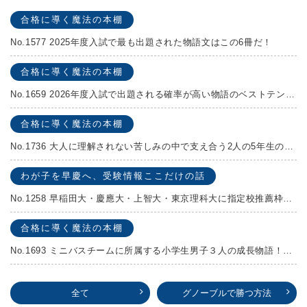
合格に導く魔法の本棚
No.1577 2025年度入試で最も出題された物語文はこの6冊だ！
合格に導く魔法の本棚
No.1659 2026年度入試で出題される確率が高い物語のベストテンを発表します！
合格に導く魔法の本棚
No.1736 大人に理解されない苦しみの中で支え合う2人の5年生の成長物語！『夏の迷子』村上しいこ
わが子を早慶へ、受験情報ここだけの話
No.1258 早稲田大・慶應大・上智大・東京理科大に指定校推薦枠がある学校
合格に導く魔法の本棚
No.1693 ミニバスチームに所属する小学生男子３人の成長物語！『ポジション！』高田由紀子 予想問題付き！
全て
グノーブルで勝つ方法