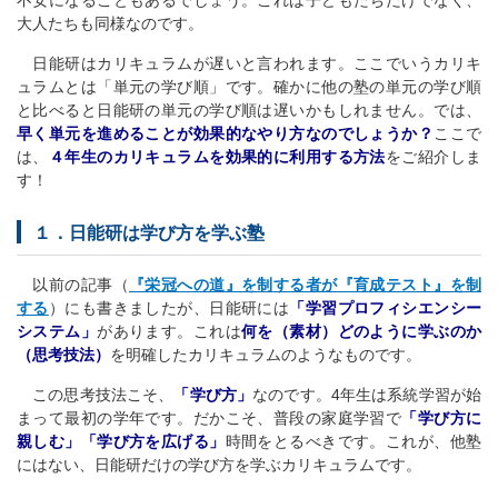
大人たちも同様なのです。
日能研はカリキュラムが遅いと言われます。ここでいうカリキ
ュラムとは「単元の学び順」です。確かに他の塾の単元の学び順
と比べると日能研の単元の学び順は遅いかもしれません。では、
早く単元を進めることが効果的なやり方なのでしょうか？
ここで
は、
４年生のカリキュラムを効果的に利用する方法
をご紹介しま
す！
１．日能研は学び方を学ぶ塾
以前の記事（
『栄冠への道』を制する者が『育成テスト』を制
する
）にも書きましたが、日能研には
「学習プロフィシエンシー
システム」
があります。これは
何を（素材）どのように学ぶのか
（思考技法）
を明確したカリキュラムのようなものです。
この思考技法こそ、
「学び方」
なのです。4年生は系統学習が始
まって最初の学年です。だかこそ、普段の家庭学習で
「学び方に
親しむ」「学び方を広げる」
時間をとるべきです。これが、他塾
にはない、日能研だけの学び方を学ぶカリキュラムです。