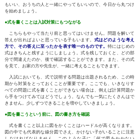
もいい、おうちの人と一緒にやってもいいので、今日から丸つけ
を始めましょう。
●式を書くことは入試対策にもつながる
こちらもやって当たり前と思ってはいけません。問題を解いて
答えが出ればよいと思っている子もいます。
式はどのような考え
方で、その答えに至ったかを表す唯一のものです。
特にはじめの
式はきちんと残すようにしましょう。式を残しておくと、どの部
分で間違えたのか、後で確認することができます。また、その式
を見て、お家の方や先生が、一緒に考えることもできます。
入試においても、式で説明する問題は出題されるため、この時
期から対策をとっておくことが重要です。ここでも、いきなりす
べての問題に式を書くことができない場合は、例えば計算問題か
ら手をつけてみてはどうでしょう。なんでも一気にたくさんはで
きません。少しずつできることを増やしていきましょう。
●図を書こうという前に、図の書き方を確認
式を書くこと以上に図をかくことはハードルが高くなります。
図の中でも代表的な線分図でさえ、かけない子がいることに注意
しなければなりません。このような子に「何で図をかかない