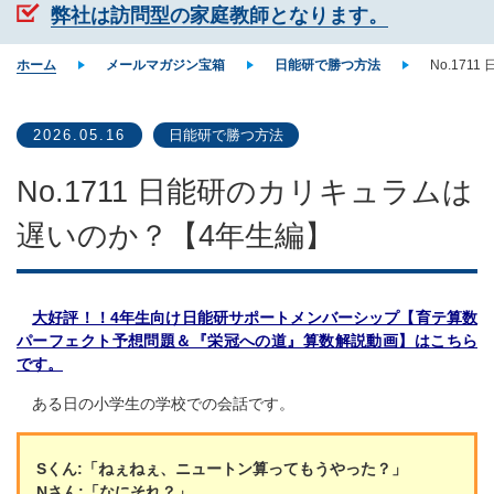
弊社は訪問型の家庭教師となります。
ホーム
メールマガジン宝箱
日能研で勝つ方法
No.17
2026.05.16
日能研で勝つ方法
No.1711 日能研のカリキュラムは
遅いのか？【4年生編】
大好評！！4年生向け日能研サポートメンバーシップ【育テ算数
パーフェクト予想問題＆『栄冠への道』算数解説動画】はこちら
です。
ある日の小学生の学校での会話です。
Sくん:「ねぇねぇ、ニュートン算ってもうやった？」
Nさん:「なにそれ？」