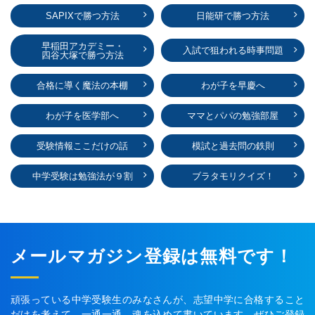
SAPIXで勝つ方法
日能研で勝つ方法
早稲田アカデミー・
入試で狙われる時事問題
四谷大塚で勝つ方法
合格に導く魔法の本棚
わが子を早慶へ
わが子を医学部へ
ママとパパの勉強部屋
受験情報ここだけの話
模試と過去問の鉄則
中学受験は勉強法が９割
ブラタモリクイズ！
メールマガジン登録は無料です！
頑張っている中学受験生のみなさんが、志望中学に合格すること
だけを考えて、一通一通、魂を込めて書いています。ぜひご登録