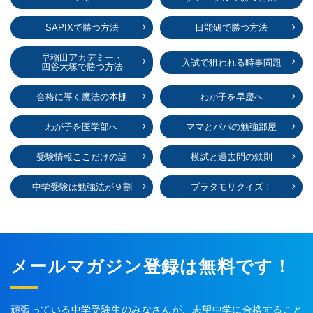
SAPIXで勝つ方法
日能研で勝つ方法
早稲田アカデミー・
入試で狙われる時事問題
四谷大塚で勝つ方法
合格に導く魔法の本棚
わが子を早慶へ
わが子を医学部へ
ママとパパの勉強部屋
受験情報ここだけの話
模試と過去問の鉄則
中学受験は勉強法が９割
ブラタモリクイズ！
メールマガジン登録は無料です！
頑張っている中学受験生のみなさんが、志望中学に合格すること