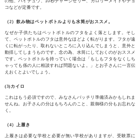
の他、ハイチュウ、10秒チャージゼリー、カロリーメイトやチョ
コなどが定番です。
（2）飲み物はペットボトルよりも水筒がおススメ。
なぜか子供たちはペットボトルのフタをよく落とします。そし
て、ペットボトルのフタは意外なほどよく転がります。フタが遠
くに転がったり、取れないところに入り込んでしまうと、意外と
動揺してしまうものです。念の為、水筒にしておくのがおススメ
です。ペットボトルを持っていく場合は「もしもフタをなくしち
ゃっても係の人に相談すれば問題ないよ。」とお子さんに一言伝
えおくとよいでしょう。
(3)カイロ
これはもう必須ですので、みなさんバッチリ準備済みかもしれま
せんね。お子さんの分はもちろんのこと、親御様の分もお忘れな
く。
（4）上履き
上履きは必要な学校と必要が無い学校がありますが、受験票に