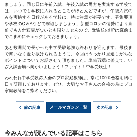
ましょう。同じ日に午前入試、午後入試の両方を実施する学校で
は、いつでも学校に入れるところがほとんどですが、午後入試の
みを実施する日程がある学校は、特に注意が必要です。募集要項
や学校のQ＆Aなどで確認しましょう。新型コロナの情勢により直
前でも方針変更がないとも限りませんので、受験校のHPは直前ま
でこまめにチェックしておきましょう。
あと数週間で長かった中学受験勉強も終わりを迎えます。最後ま
で悔いなく走り抜けられるように、今回はうっかり見逃しがちな
ポイントについてお話させて頂きました。準備万端に整えて、い
ざ入試会場へ向かいましょう！ファイト！中学受験生！
われわれ中学受験鉄人会のプロ家庭教師は、常に100％合格を胸に
日々研鑽しております。ぜひ、大切なお子さんの合格の為にプロ
家庭教師をご指名ください。
メールマガジン一覧
前の記事
次の記事
今みんなが読んでいる記事はこちら