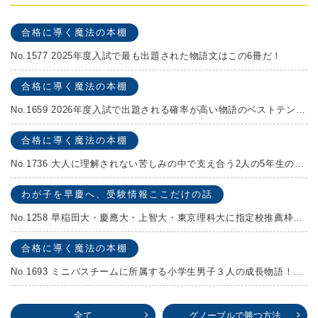
合格に導く魔法の本棚
No.1577 2025年度入試で最も出題された物語文はこの6冊だ！
合格に導く魔法の本棚
No.1659 2026年度入試で出題される確率が高い物語のベストテンを発表します！
合格に導く魔法の本棚
No.1736 大人に理解されない苦しみの中で支え合う2人の5年生の成長物語！『夏の迷子』村上しいこ
わが子を早慶へ、受験情報ここだけの話
No.1258 早稲田大・慶應大・上智大・東京理科大に指定校推薦枠がある学校
合格に導く魔法の本棚
No.1693 ミニバスチームに所属する小学生男子３人の成長物語！『ポジション！』高田由紀子 予想問題付き！
全て
グノーブルで勝つ方法