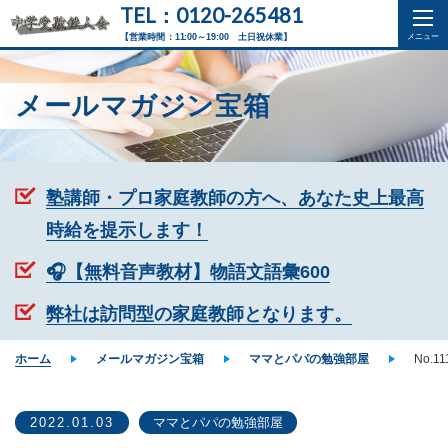
TEL：0120-265481
【営業時間：11:00～19:00 土日祝休業】
メールマガジン宝箱
塾講師・プロ家庭教師の方へ、あなた史上最高
時給を提示します！
🎧【無料音声教材】物語文語彙600
弊社は訪問型の家庭教師となります。
ホーム
メールマガジン宝箱
ママとパパの勉強部屋
No.
2022.01.03
ママとパパの勉強部屋