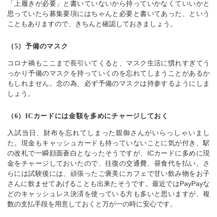
「上履きが必要」と書いていないから持っていかなくていいかと
思っていたら募集要項にはちゃんと必要と書いてあった、という
こともありますので、きちんと確認しておきましょう。
（5）予備のマスク
コロナ禍もここまで長引いてくると、マスク生活に慣れすぎてう
っかり予備のマスクを持っていくのを忘れてしまうことがあるか
もしれません。念の為、必ず予備のマスクは持参するようにしま
しょう。
（6）ICカードには金額を多めにチャージしておく
入試当日、財布を忘れてしまった親御さんがいらっしゃいまし
た。現金もキャッシュカードも持っていないことに気が付き、駅
の改札で一瞬顔面蒼白となったそうですが、ICカードに多めに現
金をチャージしておいたので、往復の交通費、昼食代を払い、さ
らには試験後には、頑張ったご褒美にカフェで甘い飲み物をお子
さんに飲ませてあげることも出来たそうです。最近ではPayPayな
どのキャッシュレス決済を使っている方も多いと思いますが、複
数の支払手段を用意しておくと万が一の時に安心です。