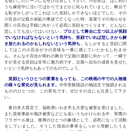
も短いこのシーンにもぜひ注目して下さい。小百合は、はじめの
うち練習中に泣いてばかりでまどかに叱られていました。舞台で
も恥ずかしがってこわばった笑顔しかできないほどでした。その
小百合の父親が炭鉱の事故で亡くなった時、楽屋でその知らせを
聞く小百合は手鏡に向かって必死に笑顔をつくります。どんなに
悲しくても泣いてはいけない、
プロとして舞台に立つ以上が笑顔
でいなければならないという気持ち、笑顔でいれば悲しさから解
き放たれるのかもしれないという気持ち
。もしかすると笑顔に関
してはこの小百合がその意味を一番に感じていたかもしれませ
ん。そんな小百合が晴れの舞台で父親の遺影に向かって、一瞬で
すが見せる笑顔は非常に魅力的です。父親へ自分の成長を見せた
いという気持ちもあってのものでしょう。
笑顔というひとつの要素をもっても、この映画の中での人物達
の様々な変化が見られます。
中学受験国語の物語文で強調される
もののひとつが、この変化です。ぜひその点にも注意して下さ
い。
東日本大震災で、福島県いわき市も大変な被害を受けました。
また原発事故や風評被害などにも追いうちかけられる中、実際の
フラガール達は、復興のひとつの象徴として、必死になって活動
をしていました。そうした現在の事実をしっかり理解したうえ