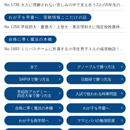
No.1736 大人に理解されない苦しみの中で支え合う2人の5年生の成長物語！『夏の迷子』村上しいこ
わが子を早慶へ、受験情報ここだけの話
No.1258 早稲田大・慶應大・上智大・東京理科大に指定校推薦枠がある学校
合格に導く魔法の本棚
No.1693 ミニバスチームに所属する小学生男子３人の成長物語！『ポジション！』高田由紀子 予想問題付き！
全て
グノーブルで勝つ方法
SAPIXで勝つ方法
日能研で勝つ方法
早稲田アカデミー・
入試で狙われる時事問題
四谷大塚で勝つ方法
合格に導く魔法の本棚
わが子を早慶へ
わが子を医学部へ
ママとパパの勉強部屋