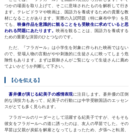
つかの場面を取り上げて、そこに意味されたものを解析して行き
ます。テレビドラマや映画は、国語力を養成するための貴重な教
材になることがあります。実際の入試問題（特に麻布中学）を見
ても、
映像作品を意識的に観ることをも受験生に求めていると思
われる問題にあたります。
映画を観ることは、国語力を養成する
ための重要な演習のひとつなのです。
ただ、『フラガール』は小学生を対象に作られた映画ではない
ので、登場人物の言動がやや刺激的に生徒さんに映ってしまう危
険性もあります。まずは親御さんがご覧になって生徒さんに薦め
てよいかどうか判断して下さい。
【心を伝える】
蒼井優が演じる紀美子の感情表現
に注目します。蒼井優の圧倒
的な演技力もあって、紀美子の行動には中学受験国語のエッセン
スがとても多く見られます。
フラガールのリーダーとして活躍する紀美子ですが、そもそも
彼女をフラガールへの道に誘ったのは、友人の早苗でした。その
早苗は父親が炭鉱を解雇となってしまったため、夕張へと転居、