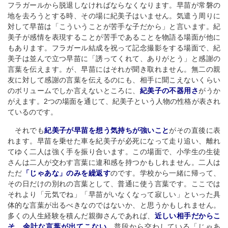
フラガールから脱退しなければならなくなります。早苗が常磐の
地を去ろうとする時、その場に紀美子はいません。気遣う周りに
対して早苗は「こういうことが苦手な子だから」と言います。紀
美子が感情を表現することが苦手であることを物語る場面が他に
もあります。フラガール結成を祝って記念撮影をする場面で、紀
美子は並んで立つ早苗に「誘ってくれて、ありがとう」と感謝の
言葉を伝えます。が、早苗にはそれが聞き取れません。無二の親
友に対して感謝の言葉を伝えるのにも、相手に聞こえないくらい
のボリュームでしか言えないところに、
紀美子の不器用さ
がうか
がえます。2つの場面を通じて、紀美子という人物の性格が表され
ているのです。
それでも
紀美子が早苗を想う気持ちが強いこと
がその直後に表
れます。早苗を乗せた車を紀美子が必死になって走り追い、離れ
てゆく二人は強く手を振り合います。この場面で、小学生の生徒
さんは二人が交わす言葉に違和感を持つかもしれません。二人は
ただ
「じゃあな」のみを繰返す
のです。学校から一緒に帰って、
その日だけの別れの言葉として、普通に使う言葉です。ここでは
それより「元気でね」「早苗がいなくなって寂しい」といった具
体的な言葉が出るべきなのではないか、と思うかもしれません。
多くの人生経験を積んだ親御さんであれば、
近しい相手だからこ
そ、余計な言葉が出てこない
、普段から交わしている「じゃあ