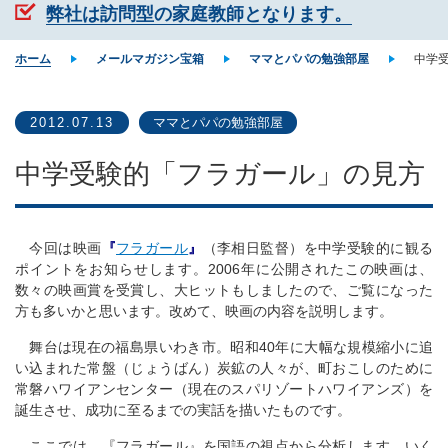
弊社は訪問型の家庭教師となります。
ホーム
メールマガジン宝箱
ママとパパの勉強部屋
中学
2012.07.13
ママとパパの勉強部屋
中学受験的「フラガール」の見方
今回は映画
『
フラガール
』
（李相日監督）を中学受験的に観る
ポイントをお知らせします。2006年に公開されたこの映画は、
数々の映画賞を受賞し、大ヒットもしましたので、ご覧になった
方も多いかと思います。改めて、映画の内容を説明します。
舞台は現在の福島県いわき市。昭和40年に大幅な規模縮小に追
い込まれた常盤（じょうばん）炭鉱の人々が、町おこしのために
常磐ハワイアンセンター（現在のスパリゾートハワイアンズ）を
誕生させ、成功に至るまでの実話を描いたものです。
ここでは、『フラガール』を国語の視点から分析します。いく