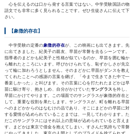
心を伝えるのは口から発する言葉ではない。中学受験国語の物
語文でも非常に多く見られることです。ぜひ生徒さんに伝えて下
さい。
【象徴的存在】
中学受験の定番の
象徴的存在
が、この映画にも出てきます。先
に出てきました、紀美子の親友、早苗が常磐を去るシーンです。
指導者のまどかも紀美子と性格が似ているのか、早苗を囲む輪か
ら離れたところにいます。呼びかけられても、恥ずかしさが先立
って輪に加わろうとしません。そのまどかに早苗がダンスを教え
てくれたことへの感謝の言葉を継げ、「今まで生きてきた中で一
番楽しかった」と叫びます。その言葉に心を打たれたまどかは早
苗に駆け寄り、抱きしめ、自分がかけていた
サングラス
を外し、
早苗にかけてやります。この場面でのサングラスが象徴的存在と
して、重要な役割を果たします。サングラスが、町を離れる早苗
へのまどかからのはなむけの品であり、そこにまどかの早苗に対
する愛情が込められていることまでは、一見してわかります。た
だこのサングラスにはそれ以上の意味が込められていると言えま
す。まどかは東京で借金を抱えてしまい、すさんだ気持ちで常磐
にやってきました。東京の人間としてのプライドを捨てられず、