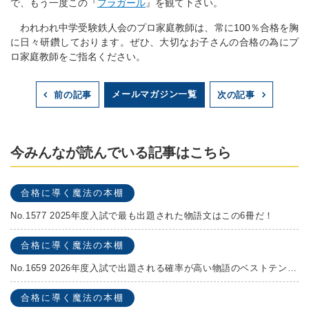
で、もう一度この『
フラガール
』を観て下さい。
われわれ中学受験鉄人会のプロ家庭教師は、常に100％合格を胸
に日々研鑽しております。ぜひ、大切なお子さんの合格の為にプ
ロ家庭教師をご指名ください。
メールマガジン一覧
前の記事
次の記事
今みんなが読んでいる記事はこちら
合格に導く魔法の本棚
No.1577 2025年度入試で最も出題された物語文はこの6冊だ！
合格に導く魔法の本棚
No.1659 2026年度入試で出題される確率が高い物語のベストテンを発表します！
合格に導く魔法の本棚