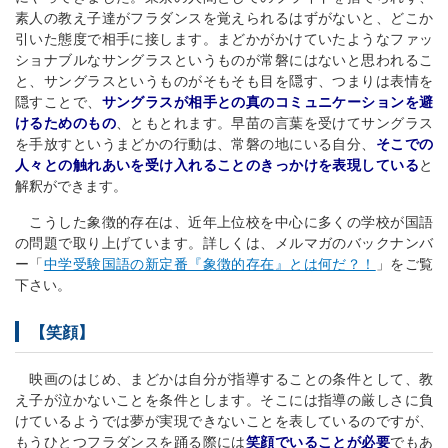
素人の教え子達がフラダンスを覚えられるはずがないと、どこか
引いた態度で相手に接します。まどかがかけていたようなファッ
ショナブルなサングラスというものが常磐にはないと思われるこ
と、サングラスというものがそもそも目を隠す、つまりは表情を
隠すことで、
サングラスが相手との真のコミュニケーションを避
けるためのもの
、ともとれます。早苗の言葉を受けてサングラス
を手放すというまどかの行動は、常磐の地にいる自分、
そこでの
人々との触れあいを受け入れることのきっかけを表現している
と
解釈ができます。
こうした象徴的存在は、近年上位校を中心に多くの学校が国語
の問題で取り上げています。詳しくは、メルマガのバックナンバ
ー「
中学受験国語の新定番『象徴的存在』とは何だ？！
」をご覧
下さい。
【笑顔】
映画のはじめ、まどかは自分が指導することの条件として、教
え子が泣かないことを条件とします。そこには指導の厳しさに負
けているようでは夢が実現できないことを表しているのですが、
もうひとつフラダンスを踊る際には
笑顔でいることが必要
でもあ