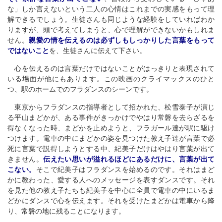
な」しか言えないという二人の心情はこれまでの実感をもって理
解できるでしょう。生徒さんも同じような経験をしていればわか
りますが、頭で考えてしまうと、心で理解ができないかもしれま
せん。
親愛の情を伝えるのは必ずしもしっかりした言葉をもって
ではないこと
を、生徒さんに伝えて下さい。
心を伝えるのは言葉だけではないことがはっきりと表現されて
いる場面が他にもあります。この映画のクライマックスのひと
つ、駅のホームでのフラダンスのシーンです。
東京からフラダンスの指導者として招かれた、松雪泰子が演じ
る平山まどかが、ある事件がきっかけでやはり常磐を去らざるを
得なくなった時、まどかを止めようと、フラガール達が駅に駆け
つけます。電車の中にまどかの姿を見つけた教え子達が言葉で必
死に言葉で説得しようとする中、紀美子だけはやはり言葉が出て
きません。
伝えたい思いが溢れるほどにあるだけに、言葉が出て
こない。
そこで紀美子はフラダンスを始めるのです。それはまど
かに教わった、愛する人へのメッセージを表すダンスです。それ
を見た他の教え子たちも紀美子を中心に全員で電車の中にいるま
どかにダンスで心を伝えます。それを受けたまどかは電車から降
り、常磐の地に残ることになります。