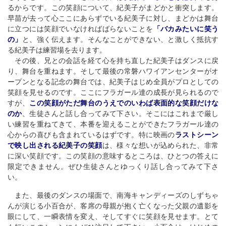
るからです。この笑顔について、紀美子がまどかと衝突します。
早苗が去って心ここにあらずでいる紀美子に対し、まどかは舞台
に立つには笑顔でいなければばらないことを
「バカみたいに笑う
の」
と、強く伝えます。そんなことができない、と激しく抵抗す
る紀美子は練習場を去ります。
その後、兄との会話を経て心を持ち直した紀美子はダンスに戻
り、舞台を重ねます。そして最後の常磐ハワイアンセンターがオ
ープンとなる記念の舞台では、紀美子はじめ全員がプロとしての
笑顔を見せるのです。ここにフラガール達の成長が見られるので
すが、
この笑顔がただ舞台のうえでのいわば表面的な笑顔だけな
のか
、生徒さんと話し合ってみて下さい。そこにはこれまで厳し
い練習を重ねてきて、本番を迎えることができたフラガール達の
心からの喜びも含まれているはずです。特に映画の
ラストシーン
で映し出される紀美子の笑顔
は、様々な想いが込められた、非常
に深い笑顔です。この笑顔の意味するところは、ひとつの答えに
限定できません。ぜひ生徒さんとゆっくり話し合ってみて下さ
い。
また、最後のダンスの場面で、南海キャンディーズのしずちゃ
んが演じる小百合が、客席の母親が抱く亡くなった父親の遺影を
眼にして、一瞬表情を変え、そしてすぐに笑顔を見せます。とて