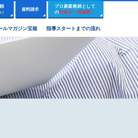
頼
プロ家庭教師として
資料請求
み）
の
時給を一発診断！
市進学院コース
ールマガジン宝箱
指導スタートまでの流れ