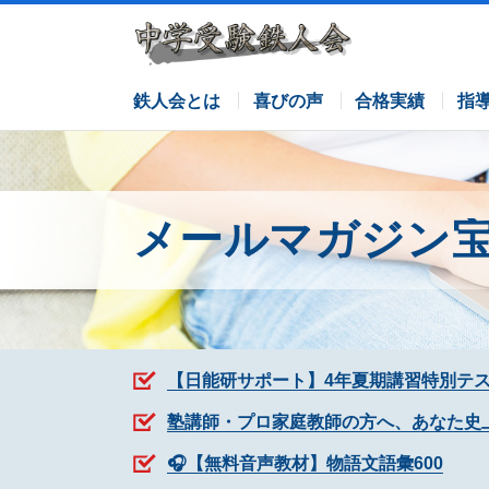
サピックスコース
日能研コース
栄光ゼミナールコース
各塾併用
鉄人会とは
喜びの声
合格実績
指
メールマガジン
【日能研サポート】4年夏期講習特別テ
塾講師・プロ家庭教師の方へ、あなた史
🎧【無料音声教材】物語文語彙600