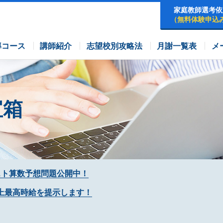
家庭教師選考依
（無料体験申込
早稲田アカデミーコース
四谷大塚コース
コース
導コース
講師紹介
志望校別攻略法
月謝一覧表
メ
宝箱
スト算数予想問題公開中！
上最高時給を提示します！