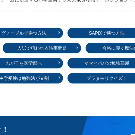
グノーブルで勝つ方法
SAPIXで勝つ方法
入試で狙われる時事問題
合格に導く魔法
わが子を医学部へ
ママとパパの勉強部屋
中学受験は勉強法が９割
ブラタモリクイズ！
す！