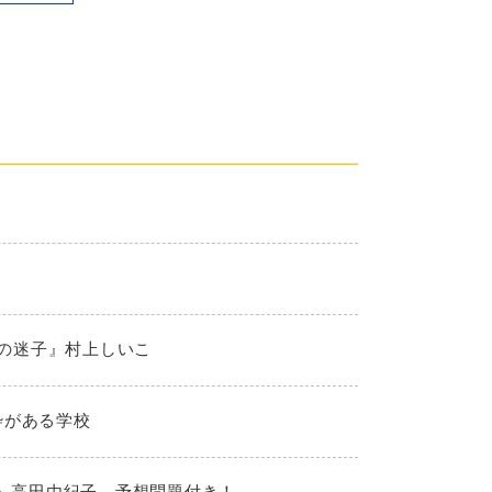
夏の迷子』村上しいこ
枠がある学校
！』高田由紀子 予想問題付き！