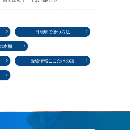
日能研で勝つ方法
の本棚
受験情報ここだけの話