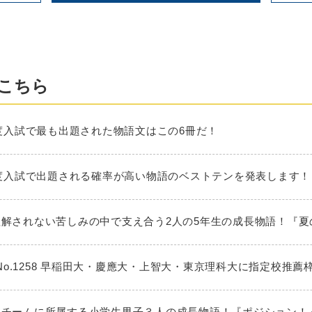
こちら
025年度入試で最も出題された物語文はこの6冊だ！
026年度入試で出題される確率が高い物語のベストテンを発表します！
大人に理解されない苦しみの中で支え合う2人の5年生の成長物語！『
No.1258 早稲田大・慶應大・上智大・東京理科大に指定校推薦
ミニバスチームに所属する小学生男子３人の成長物語！『ポジション