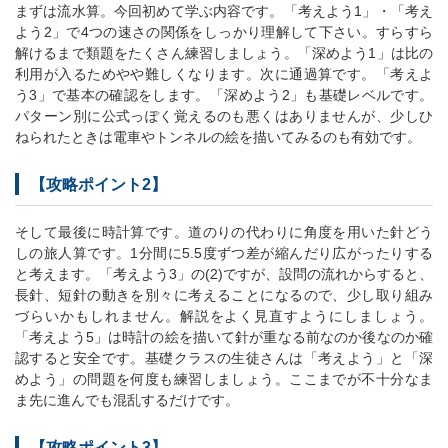
まずは流水算。今回初めて学ぶ内容です。「考えよう1」・「考え
よう2」で4つの速さの関係をしっかり理解して下さい。すらすら
解けるまで類題をたくさん練習しましょう。「深めよう1」は比の
利用が入るためやや難しくなります。次に通過算です。「考えよ
う3」で基本の確認をします。「深めよう2」も基礎レベルです。
パターン別に公式っぽく覚えるのも悪くはありませんが、少しひ
ねられたときは電車やトンネルの絵を描いてみるのも有効です。
【攻略ポイント2】
そして最後に時計算です。道のりの代わりに角度を用いた針どう
しの旅人算です。1分間に5.5度ずつ差が縮んだり広がったりする
と考えます。「考えよう3」の(2)ですが、設問の流れからすると、
長針、短針の動きを別々に考えることになるので、少し取り組み
づらいかもしれません。解説をよく見直すようにしましょう。
「考えよう5」は時計の絵を描いて針が重なる前なのか後なのか確
認すると安全です。基礎クラスの生徒さんは「考えよう」と「深
めよう」の問題を何度も練習しましょう。ここまでが不十分なま
ま先に進んでも混乱するだけです。
【攻略ポイント3】