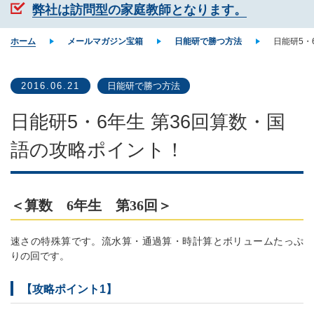
弊社は訪問型の家庭教師となります。
ホーム
メールマガジン宝箱
日能研で勝つ方法
日能研5・
2016.06.21
日能研で勝つ方法
日能研5・6年生 第36回算数・国
語の攻略ポイント！
＜算数 6年生 第36回＞
速さの特殊算です。流水算・通過算・時計算とボリュームたっぷ
りの回です。
【攻略ポイント1】