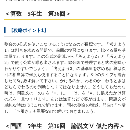
＜算数 5年生 第36回＞
【攻略ポイント1】
割合の3公式を使いこなせるようになるのが目標です。「考えよう
1」は割合を求める問題で、前回の復習になります。比べる量を基
準量でわります。この公式の逆算から「考えよう2」と「考えよう
3」で使う公式が導き出されます。線分図で整理すると式の意味が
わかりやすいでしょう。「考えよう3」の基準量を求める計算は次
回の相当算で何度も使用することになります。3つのタイプが混合
した問5は必ず解いて下さい。かけるのか、わるのか、わるときは
どちらでわるのか判断しなくてはなりません。どうしてもだめな
時は、問題文の「の」を「×」に、「は」を「=」に換えたかけ算
の式を一旦つくります。あとは逆算などで答が出ます。問題文が
単純な時はほぼこれで解けます。問4の割合の増減、問6の「〜増
し」「〜引き」も重要なので解いておきましょう。
＜国語 5年生 第36回 論説文Ⅴ 似た内容＞