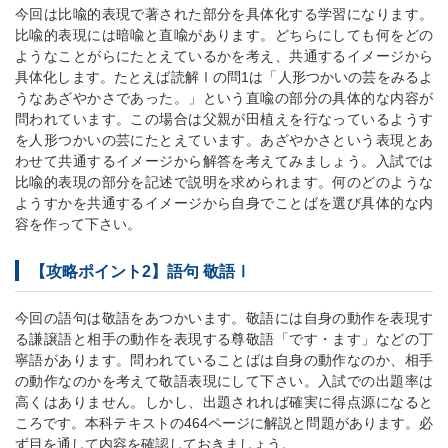
今回は比喩的表現で著された部分を具体化する学習になります。
比喩的表現には暗喩と直喩があります。どちらにしても何をどの
ようなことがらにたとえているかを考え、共通するイメージから
具体化します。たとえば読解Ⅰの問1は「人形つかいの芸をみるよ
うなあざやかさであった。」という直喩の部分の具体的な内容が
問われています。この場合は父親が田植えを行なっているようす
を人形つかいの芸にたとえています。あざやかさという表現とあ
わせて共通するイメージから解答を考えてみましょう。入試では
比喩的表現の部分を記述で説明を求められます。何のどのような
ようすかを共通するイメージから自身でことばを選び具体的な内
容を作って下さい。
【攻略ポイント2】語句 敬語Ⅰ
今回の語句は敬語をあつかいます。敬語には自身の動作を表現す
る謙譲語と相手の動作を表現する尊敬語「です・ます」などの丁
寧語があります。問われていることばは自身の動作なのか、相手
の動作なのかを考えて敬語表現にして下さい。入試での出題率は
高くはありません。しかし、出題されれば確実に得点源になると
ころです。本科テキストの464ページに解説と問題があります。必
ず目を通して内容を確認しておきましょう。