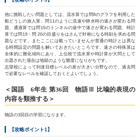
他に挑戦したい問題としては、流水算では問8のグラフを利用した
船どうしの旅人算、問11のように流速や静水時の速さが変わる問
題、通過算では問15のトンネルの途中で速さが変わる問題、時計
算では問19・問 20の目盛りをはさんで対称になる時刻を求める問
題などです。またここには載っていませんが普通の時計とは異な
る時間設定の問題も解いておきたいところです。速さの特殊算は
全体的に難化傾向にあり、上位校で流水算や時計算が大問として
出題された場合は地獄のような難度になりがちです。
志望校によって到達目標レベルの差が大きい分野なので、過去問
で必要なレベルを確認しておくとよいでしょう。
＜国語 6年生 第36回 物語Ⅲ 比喩的表現の
内容を類推する＞
物語の3回目の学習になります。
【攻略ポイント1】