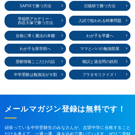
SAPIXで勝つ方法
日能研で勝つ方法
早稲田アカデミー・
入試で狙われる時事問題
四谷大塚で勝つ方法
合格に導く魔法の本棚
わが子を早慶へ
わが子を医学部へ
ママとパパの勉強部屋
受験情報ここだけの話
模試と過去問の鉄則
中学受験は勉強法が９割
ブラタモリクイズ！
メールマガジン登録は無料です！
頑張っている中学受験生のみなさんが、志望中学に合格すること
だけを考えて、一通一通、魂を込めて書いています。ぜひご登録