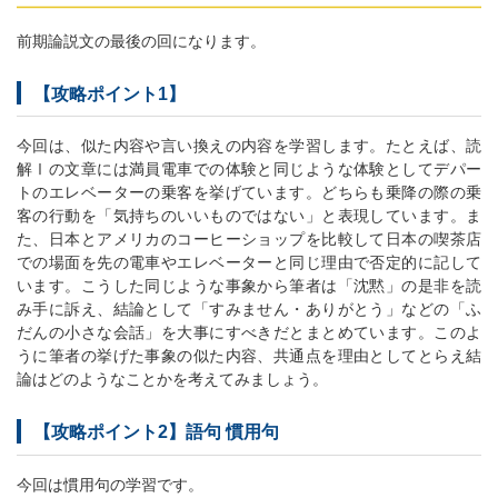
前期論説文の最後の回になります。
【攻略ポイント1】
今回は、似た内容や言い換えの内容を学習します。たとえば、読
解Ⅰの文章には満員電車での体験と同じような体験としてデパー
トのエレベーターの乗客を挙げています。どちらも乗降の際の乗
客の行動を「気持ちのいいものではない」と表現しています。ま
た、日本とアメリカのコーヒーショップを比較して日本の喫茶店
での場面を先の電車やエレベーターと同じ理由で否定的に記して
います。こうした同じような事象から筆者は「沈黙」の是非を読
み手に訴え、結論として「すみません・ありがとう」などの「ふ
だんの小さな会話」を大事にすべきだとまとめています。このよ
うに筆者の挙げた事象の似た内容、共通点を理由としてとらえ結
論はどのようなことかを考えてみましょう。
【攻略ポイント2】語句 慣用句
今回は慣用句の学習です。