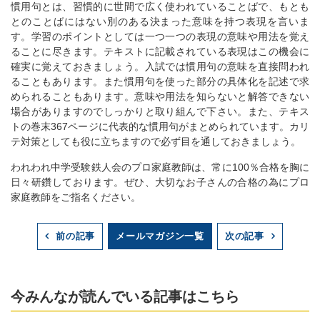
慣用句とは、習慣的に世間で広く使われていることばで、もとも
とのことばにはない別のある決まった意味を持つ表現を言いま
す。学習のポイントとしては一つ一つの表現の意味や用法を覚え
ることに尽きます。テキストに記載されている表現はこの機会に
確実に覚えておきましょう。入試では慣用句の意味を直接問われ
ることもあります。また慣用句を使った部分の具体化を記述で求
められることもあります。意味や用法を知らないと解答できない
場合がありますのでしっかりと取り組んで下さい。また、テキス
トの巻末367ページに代表的な慣用句がまとめられています。カリ
テ対策としても役に立ちますので必ず目を通しておきましょう。
われわれ中学受験鉄人会のプロ家庭教師は、常に100％合格を胸に
日々研鑽しております。ぜひ、大切なお子さんの合格の為にプロ
家庭教師をご指名ください。
メールマガジン一覧
前の記事
次の記事
今みんなが読んでいる記事はこちら