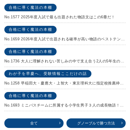
合格に導く魔法の本棚
No.1577 2025年度入試で最も出題された物語文はこの6冊だ！
合格に導く魔法の本棚
No.1659 2026年度入試で出題される確率が高い物語のベストテンを発表します！
合格に導く魔法の本棚
No.1736 大人に理解されない苦しみの中で支え合う2人の5年生の成長物語！『夏の迷子』村上しいこ
わが子を早慶へ、受験情報ここだけの話
No.1258 早稲田大・慶應大・上智大・東京理科大に指定校推薦枠がある学校
合格に導く魔法の本棚
No.1693 ミニバスチームに所属する小学生男子３人の成長物語！『ポジション！』高田由紀子 予想問題付き！
全て
グノーブルで勝つ方法