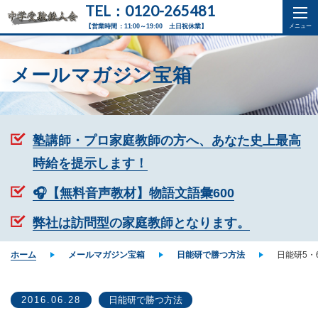
TEL：0120-265481
【営業時間：11:00～19:00 土日祝休業】
メールマガジン宝箱
塾講師・プロ家庭教師の方へ、あなた史上最高
時給を提示します！
🎧【無料音声教材】物語文語彙600
弊社は訪問型の家庭教師となります。
ホーム
メールマガジン宝箱
日能研で勝つ方法
日能研5・
2016.06.28
日能研で勝つ方法