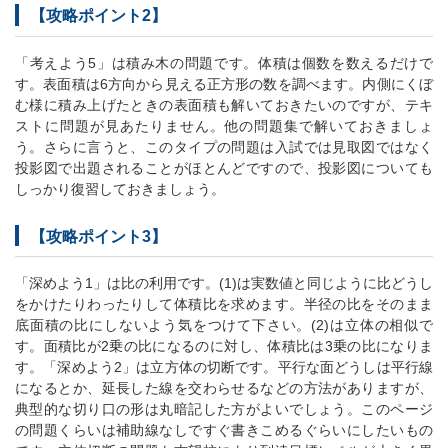
【攻略ポイント2】
「考えよう5」は積み木の問題です。体積は個数を数えるだけで
す。表面積は6方向から見える正方形の数を調べます。内側にくぼ
む様に積み上げたときの表面積も解いておきたいのですが、テキ
ストに問題が見あたりません。他の問題集で解いておきましょ
う。さらに言うと、このタイプの問題は入試では見取図ではなく
投影図で出題されることがほとんどですので、投影図についても
しっかり復習しておきましょう。
【攻略ポイント3】
「深めよう1」は比の利用です。(1)は実数値と同じように比どうし
をかけたりわったりして体積比を求めます。半径の比をそのまま
底面積の比にしないよう気をつけて下さい。(2)は立体の相似で
す。面積比が2乗の比になるのに対し、体積比は3乗の比になりま
す。「深めよう2」は立方体の切断です。平行な面どうしは平行線
になるとか、延長した線を交わらせるなどの方法がありますが、
典型的な切り口の形は丸暗記した方がよいでしょう。このページ
の問題くらいは補助線なしですぐ書きこめるぐらいにしたいもの