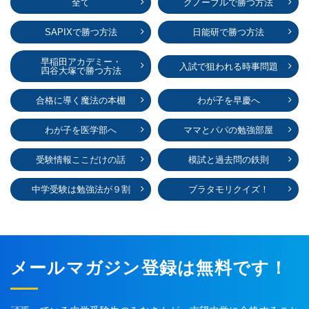
全て
グノーブルで勝つ方法
SAPIXで勝つ方法
日能研で勝つ方法
早稲田アカデミー・
入試で狙われる時事問題
四谷大塚で勝つ方法
合格に導く魔法の本棚
わが子を早慶へ
わが子を医学部へ
ママとパパの勉強部屋
受験情報ここだけの話
模試と過去問の鉄則
中学受験は勉強法が９割
ブラタモリクイズ！
メールマガジン登録は無料です！