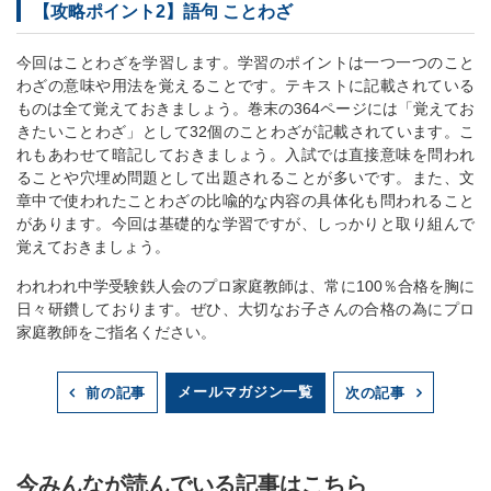
【攻略ポイント2】語句 ことわざ
今回はことわざを学習します。学習のポイントは一つ一つのこと
わざの意味や用法を覚えることです。テキストに記載されている
ものは全て覚えておきましょう。巻末の364ページには「覚えてお
きたいことわざ」として32個のことわざが記載されています。こ
れもあわせて暗記しておきましょう。入試では直接意味を問われ
ることや穴埋め問題として出題されることが多いです。また、文
章中で使われたことわざの比喩的な内容の具体化も問われること
があります。今回は基礎的な学習ですが、しっかりと取り組んで
覚えておきましょう。
われわれ中学受験鉄人会のプロ家庭教師は、常に100％合格を胸に
日々研鑽しております。ぜひ、大切なお子さんの合格の為にプロ
家庭教師をご指名ください。
メールマガジン一覧
前の記事
次の記事
今みんなが読んでいる記事はこちら