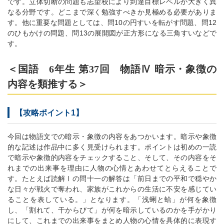
です。立体切断の問題も志望校により到達目標レベルが大きく異
なる分野です。どこまで深く勉強すべきか見極める必要がありま
す。他に重要な問題としては、問10の円すいを転がす問題、問12
のひもかけの問題、問13の展開図が正方形になる三角すいなどで
す。
＜国語 6年生 第37回 物語Ⅳ 暗示・象徴の
内容を類推する＞
【攻略ポイント1】
今回は物語文での暗示・象徴の内容をあつかいます。暗示や象徴
的な記述は作品中に多く見受けられます。ポイントは初めの一読
で暗示や象徴的内容をチェックすること、そして、その内容をそ
れまでの出来事を理由に人物の心情とあわせてとらえることで
す。たとえば読解Ⅰの問十一の解答は「前日までの平和で穏やか
な日々が戦火で奪われ、家族がこれからの生活に不安を感じてい
ることを表している。」となります。「浅蜊と蛤」が何を象徴
し、「割れて、干からびて」が何を暗示しているのかを手がかり
にして、これまでの出来事をまとめ人物の心情を具体的に表現す