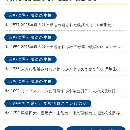
合格に導く魔法の本棚
No.1577 2025年度入試で最も出題された物語文はこの6冊だ！
合格に導く魔法の本棚
No.1659 2026年度入試で出題される確率が高い物語のベストテンを発表します！
合格に導く魔法の本棚
No.1736 大人に理解されない苦しみの中で支え合う2人の5年生の成長物語！『夏の迷子』村上しいこ
合格に導く魔法の本棚
No.1693 ミニバスチームに所属する小学生男子３人の成長物語！『ポジション！』高田由紀子 予想問題付き！
わが子を早慶へ、受験情報ここだけの話
No.1258 早稲田大・慶應大・上智大・東京理科大に指定校推薦枠がある学校