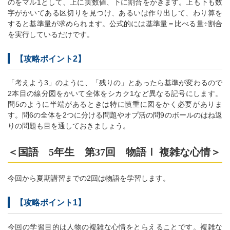
のをマル1として、上に実数値、下に割合をかきます。上も下も数
字がかいてある区切りを見つけ、あるいは作り出して、わり算を
すると基準量が求められます。公式的には基準量＝比べる量÷割合
を実行しているだけです。
【攻略ポイント2】
「考えよう3」のように、「残りの」とあったら基準が変わるので
2本目の線分図をかいて全体をシカク1など異なる記号にします。
問5のように半端があるときは特に慎重に図をかく必要がありま
す。問6の全体を2つに分ける問題やオプ活の問9のボールのはね返
りの問題も目を通しておきましょう。
＜国語 5年生 第37回 物語Ⅰ 複雑な心情＞
今回から夏期講習までの2回は物語を学習します。
【攻略ポイント1】
今回の学習目的は人物の複雑な心情をとらえることです。複雑な