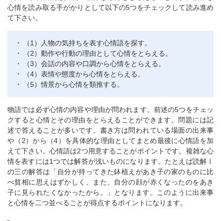
心情を読み取る手がかりとして以下の5つをチェックして読み進め
て下さい。
（1）人物の気持ちを表す心情語を探す。
（2）動作や行動の理由として心情をとらえる。
（3）会話の内容や口調から心情をとらえる。
（4）表情や態度から心情をとらえる。
（5）情景から心情を類推する。
物語では必ず心情の内容や理由が問われます。前述の5つをチェッ
クすると心情とその理由をとらえることができます。問題には記
述で答えることが多いです。書き方は問われている場面の出来事
や（2）から（4）を具体的な理由としてまとめ最後に心情語を加
えて下さい。心情語は2つ用意することがポイントです。複雑な心
情を表すには1つでは解答が浅いものになります。たとえば読解Ⅰ
の三の解答は「自分が持ってきた鉢植えがあき子の家のものに比
べ貧相に思えはずかしく、また、自分の顔が赤くなったのをあき
子に見られたくなかったから。」となります。このように出来事
と心情を二つ並べることが得点するポイントになります。