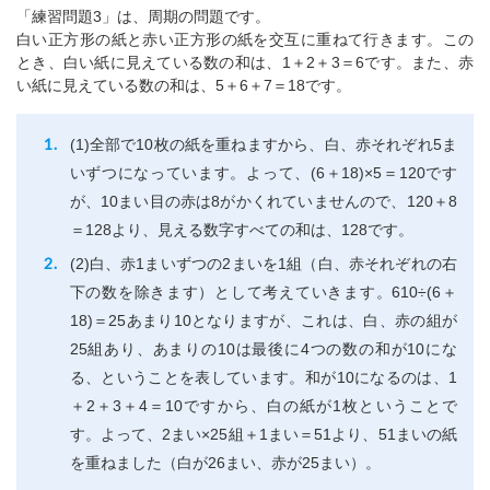
「練習問題3」は、周期の問題です。
白い正方形の紙と赤い正方形の紙を交互に重ねて行きます。この
とき、白い紙に見えている数の和は、1＋2＋3＝6です。また、赤
い紙に見えている数の和は、5＋6＋7＝18です。
(1)全部で10枚の紙を重ねますから、白、赤それぞれ5ま
いずつになっています。よって、(6＋18)×5＝120です
が、10まい目の赤は8がかくれていませんので、120＋8
＝128より、見える数字すべての和は、128です。
(2)白、赤1まいずつの2まいを1組（白、赤それぞれの右
下の数を除きます）として考えていきます。610÷(6＋
18)＝25あまり10となりますが、これは、白、赤の組が
25組あり、あまりの10は最後に4つの数の和が10にな
る、ということを表しています。和が10になるのは、1
＋2＋3＋4＝10ですから、白の紙が1枚ということで
す。よって、2まい×25組＋1まい＝51より、51まいの紙
を重ねました（白が26まい、赤が25まい）。