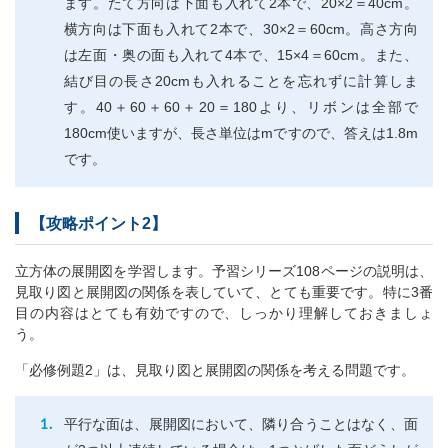
ます。たて方向は下面も入れて2本で、20×2＝40cm。
横方向は下面も入れて2本で、30×2＝60cm。高さ方向
は左面・奥の面も入れて4本で、15×4＝60cm。また、
結び目の長さ20cmも入れることを忘れずに計算しま
す。40＋60＋60＋20＝180より、リボンは全部で
180cm使いますが、長さ単位はmですので、答えは1.8m
です。
【攻略ポイント2】
立方体の展開図を学習します。予習シリーズ108ページの説明は、
見取り図と展開図の関係を表していて、とても重要です。特に3番
目の内容はとても有効ですので、しっかり理解しておきましょ
う。
「必修例題2」は、見取り図と展開図の関係を考える問題です。
平行な面は、展開図において、隣り合うことはなく、面