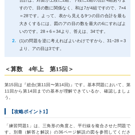
合計は、対面が上段に2組、下段に2組の合計4組ありま
すので、目の数に関係なく、和は7が4組ですので、7×4
＝28です。よって、表から見える9つの目の合計を最も
大きくするには、図のアの目の数を最大の6にすればよ
いのです。28＋6＝34より、答えは、34です。
(1)の問題を逆に考えればよいわけですから、31−28＝3
より、アの目は3です。
＜算数 4年上 第15回＞
第15回は『総合(第11回〜第14回)』です。基本問題において、第
11回から第14回までの基本が理解できているか、確認しましょ
う。
【攻略ポイント1】
「練習問題1」は、三角形の角度と、平行線を複合させた問題で
す。別冊（解答と解説）の36ページ解説の図を参照してくださ