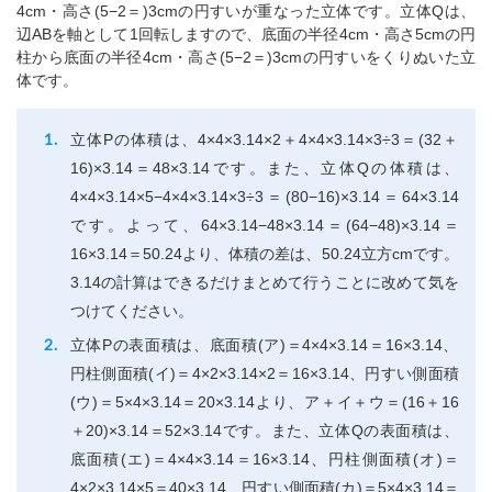
4cm・高さ(5−2＝)3cmの円すいが重なった立体です。立体Qは、
辺ABを軸として1回転しますので、底面の半径4cm・高さ5cmの円
柱から底面の半径4cm・高さ(5−2＝)3cmの円すいをくりぬいた立
体です。
立体Pの体積は、4×4×3.14×2＋4×4×3.14×3÷3＝(32＋
16)×3.14＝48×3.14です。また、立体Qの体積は、
4×4×3.14×5−4×4×3.14×3÷3＝(80−16)×3.14＝64×3.14
です。よって、64×3.14−48×3.14＝(64−48)×3.14＝
16×3.14＝50.24より、体積の差は、50.24立方cmです。
3.14の計算はできるだけまとめて行うことに改めて気を
つけてください。
立体Pの表面積は、底面積(ア)＝4×4×3.14＝16×3.14、
円柱側面積(イ)＝4×2×3.14×2＝16×3.14、円すい側面積
(ウ)＝5×4×3.14＝20×3.14より、ア＋イ＋ウ＝(16＋16
＋20)×3.14＝52×3.14です。また、立体Qの表面積は、
底面積(エ)＝4×4×3.14＝16×3.14、円柱側面積(オ)＝
4×2×3.14×5＝40×3.14、円すい側面積(カ)＝5×4×3.14＝