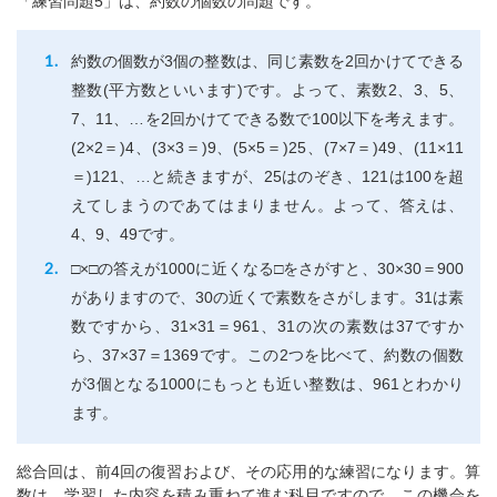
「練習問題5」は、約数の個数の問題です。
約数の個数が3個の整数は、同じ素数を2回かけてできる
整数(平方数といいます)です。よって、素数2、3、5、
7、11、…を2回かけてできる数で100以下を考えます。
(2×2＝)4、(3×3＝)9、(5×5＝)25、(7×7＝)49、(11×11
＝)121、…と続きますが、25はのぞき、121は100を超
えてしまうのであてはまりません。よって、答えは、
4、9、49です。
□×□の答えが1000に近くなる□をさがすと、30×30＝900
がありますので、30の近くで素数をさがします。31は素
数ですから、31×31＝961、31の次の素数は37ですか
ら、37×37＝1369です。この2つを比べて、約数の個数
が3個となる1000にもっとも近い整数は、961とわかり
ます。
総合回は、前4回の復習および、その応用的な練習になります。算
数は、学習した内容を積み重ねて進む科目ですので、この機会を