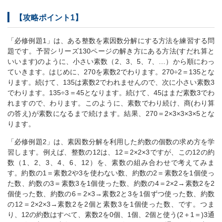
【攻略ポイント1】
「必修例題1」は、ある整数を素因数分解にする方法を練習する問
題です。予習シリーズ130ページの解き方にある方法(すだれ算と
いいます)のように、小さい素数（2、3、5、7、…）から順にわっ
ていきます。はじめに、270を素数2でわります。270÷2＝135とな
ります。続けて、135は素数2でわれませんので、次に小さい素数3
でわります。135÷3＝45となります。続けて、45はまだ素数3でわ
れますので、わります。このように、素数でわり続け、商(わり算
の答え)が素数になるまで続けます。結果、270＝2×3×3×3×5とな
ります。
「必修例題2」は、素因数分解を利用した約数の個数の求め方を学
習します。例えば、整数の12は、12＝2×2×3ですが、この12の約
数（1、2、3、4、6、12）を、素数の組み合わせで考えてみま
す。約数の1＝素数2や3を使わない数、約数の2＝素数2を1個使っ
た数、約数の3＝素数3を1個使った数、約数の4＝2×2→素数2を2
個使った数、約数の6＝2×3→素数2と3を1個ずつ使った数、約数
の12＝2×2×3→素数2を2個と素数3を1個使った数、です。つま
り、12の約数はすべて、素数2を0個、1個、2個と使う(2＋1＝)3通