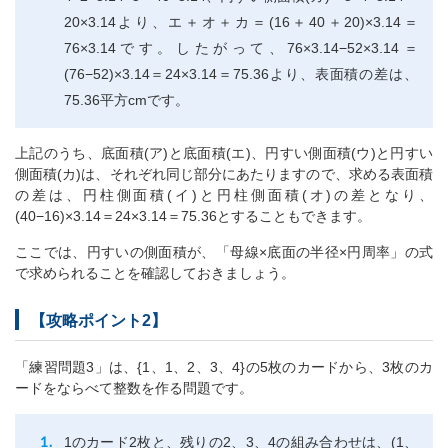
20×3.14より、エ＋オ＋カ＝(16＋40＋20)×3.14＝
76×3.14です。したがって、76×3.14−52×3.14＝
(76−52)×3.14＝24×3.14＝75.36より、表面積の差は、
75.36平方cmです。
上記のうち、底面積(ア)と底面積(エ)、円すい側面積(ウ)と円すい
側面積(カ)は、それぞれ同じ部分にあたりますので、求める表面積
の差は、円柱側面積(イ)と円柱側面積(オ)の差となり、
(40−16)×3.14＝24×3.14＝75.36とすることもできます。
ここでは、円すいの側面積が、「母線×底面の半径×円周率」の式
で求められることを確認しておきましょう。
【攻略ポイント2】
「練習問題3」は、{1、1、2、3、4}の5枚のカードから、3枚のカ
ードをならべて整数を作る問題です。
1のカード2枚と、残りの2、3、4の組み合わせは、(1、