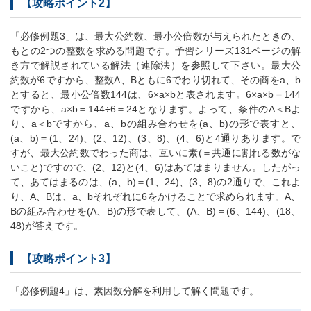
【攻略ポイント2】
「必修例題3」は、最大公約数、最小公倍数が与えられたときの、
もとの2つの整数を求める問題です。予習シリーズ131ページの解
き方で解説されている解法（連除法）を参照して下さい。最大公
約数が6ですから、整数A、Bともに6でわり切れて、その商をa、b
とすると、最小公倍数144は、6×a×bと表されます。6×a×b＝144
ですから、a×b＝144÷6＝24となります。よって、条件のA＜Bよ
り、a＜bですから、a、bの組み合わせを(a、b)の形で表すと、
(a、b)＝(1、24)、(2、12)、(3、8)、(4、6)と4通りあります。で
すが、最大公約数でわった商は、互いに素(＝共通に割れる数がな
いこと)ですので、(2、12)と(4、6)はあてはまりません。したがっ
て、あてはまるのは、(a、b)＝(1、24)、(3、8)の2通りで、これよ
り、A、Bは、a、bそれぞれに6をかけることで求められます。A、
Bの組み合わせを(A、B)の形で表して、(A、B)＝(6、144)、(18、
48)が答えです。
【攻略ポイント3】
「必修例題4」は、素因数分解を利用して解く問題です。