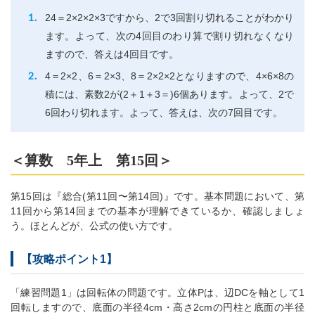
24＝2×2×2×3ですから、2で3回割り切れることがわかり
ます。よって、次の4回目のわり算で割り切れなくなり
ますので、答えは4回目です。
4＝2×2、6＝2×3、8＝2×2×2となりますので、4×6×8の
積には、素数2が(2＋1＋3＝)6個あります。よって、2で
6回わり切れます。よって、答えは、次の7回目です。
＜算数 5年上 第15回＞
第15回は『総合(第11回〜第14回)』です。基本問題において、第
11回から第14回までの基本が理解できているか、確認しましょ
う。ほとんどが、公式の使い方です。
【攻略ポイント1】
「練習問題1」は回転体の問題です。立体Pは、辺DCを軸として1
回転しますので、底面の半径4cm・高さ2cmの円柱と底面の半径