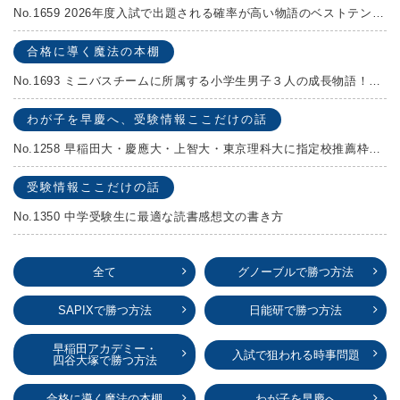
No.1659 2026年度入試で出題される確率が高い物語のベストテンを発表します！
合格に導く魔法の本棚
No.1693 ミニバスチームに所属する小学生男子３人の成長物語！『ポジション！』高田由紀子 予想問題付き！
わが子を早慶へ、受験情報ここだけの話
No.1258 早稲田大・慶應大・上智大・東京理科大に指定校推薦枠がある学校
受験情報ここだけの話
No.1350 中学受験生に最適な読書感想文の書き方
全て
グノーブルで勝つ方法
SAPIXで勝つ方法
日能研で勝つ方法
早稲田アカデミー・
入試で狙われる時事問題
四谷大塚で勝つ方法
合格に導く魔法の本棚
わが子を早慶へ