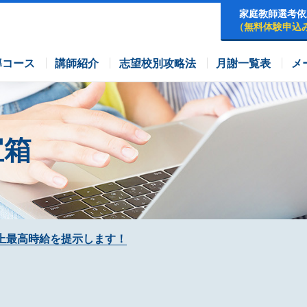
家庭教師選考依
（無料体験申込
早稲田アカデミーコース
四谷大塚コース
コース
導コース
講師紹介
志望校別攻略法
月謝一覧表
メ
宝箱
上最高時給を提示します！