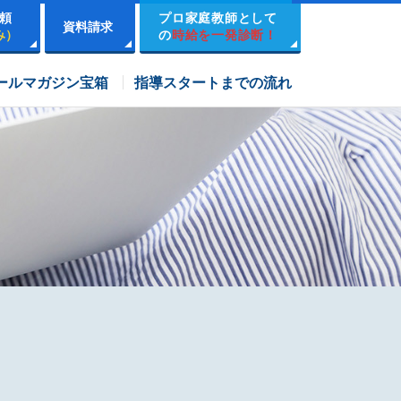
頼
プロ家庭教師として
資料請求
み）
の
時給を一発診断！
市進学院コース
ールマガジン宝箱
指導スタートまでの流れ