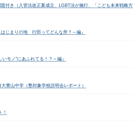
予想問題付き（入管法改正案成立、LGBT法が施行、「こども未来戦略
～埼玉はじまりの地 行田ってどんな所？～編』
“ほしいモノ”にあふれてる！？～編』
決定！日大豊山中学（塾対象学校説明会レポート）
ント！