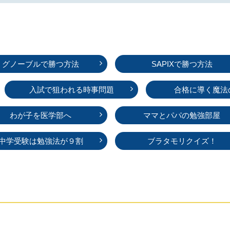
グノーブルで勝つ方法
SAPIXで勝つ方法
入試で狙われる時事問題
合格に導く魔法
わが子を医学部へ
ママとパパの勉強部屋
中学受験は勉強法が９割
ブラタモリクイズ！