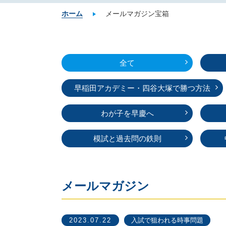
ホーム
メールマガジン宝箱
全て
早稲田アカデミー・
四谷大塚で勝つ方法
わが子を早慶へ
模試と過去問の鉄則
メールマガジン
2023.07.22
入試で狙われる時事問題