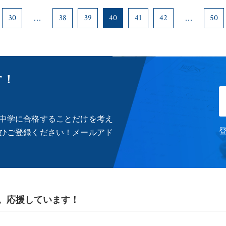
30
38
39
40
41
42
50
す！
中学に合格することだけを考え
ひご登録ください！メールアド
。応援しています！