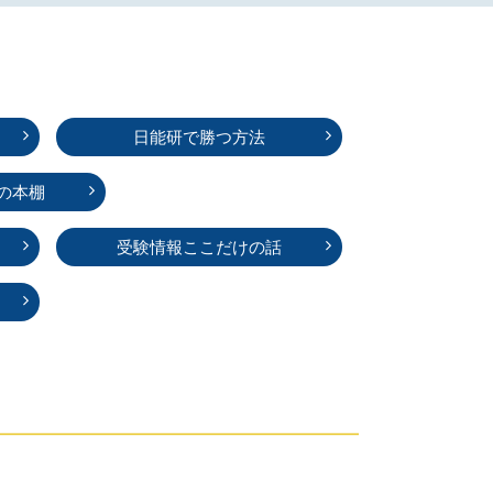
日能研で勝つ方法
の本棚
受験情報ここだけの話