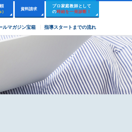
頼
プロ家庭教師として
資料請求
み）
の
時給を一発診断！
市進学院コース
ールマガジン宝箱
指導スタートまでの流れ