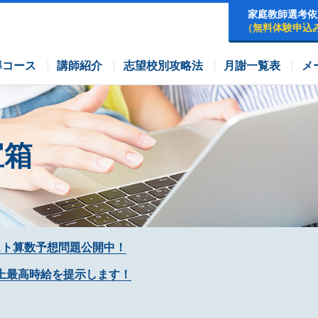
家庭教師選考依
（無料体験申込
早稲田アカデミーコース
四谷大塚コース
コース
導コース
講師紹介
志望校別攻略法
月謝一覧表
メ
宝箱
スト算数予想問題公開中！
上最高時給を提示します！