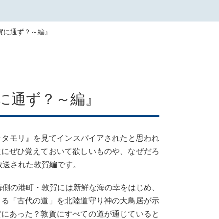
敦賀に通ず？～編』
賀に通ず？～編』
ラタモリ』を見てインスパイアされたと思われ
生にぜひ覚えておいて欲しいものや、なぜだろ
放送された敦賀編です。
海側の港町・敦賀には新鮮な海の幸をはじめ、
じる「古代の道」を北陸道守り神の大鳥居が示
賀にあった？敦賀にすべての道が通じていると