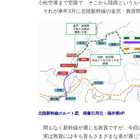
小松空港まで空路で、そこから陸路というル
それが来年3月に北陸新幹線の金沢・敦賀間
北陸新幹線のルート図 画像引用元：福井県HP
間もなく新幹線が通じる敦賀ですが、今回の
実は敦賀には今も昔もさまざまな道が通じて