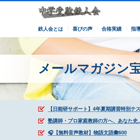
サピックスコース
日能研コース
栄光ゼミナールコース
各塾併用
鉄人会とは
喜びの声
合格実績
指
メールマガジン
【日能研サポート】4年夏期講習特別テ
塾講師・プロ家庭教師の方へ、あなた史
🎧【無料音声教材】物語文語彙600