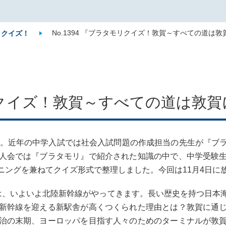
No.1394 『ブラタモリクイズ！敦賀～すべての道は
リクイズ！
モリクイズ！敦賀～すべての道は敦
。近年の中学入試では社会入試問題の作成担当の先生が『ブ
人会では『ブラタモリ』で紹介された知識の中で、中学受験
ニングを兼ねてクイズ形式で整理しました。今回は11月4日に
、いよいよ北陸新幹線がやってきます。長い歴史を持つ日本
新幹線を迎える新駅舎が高くつくられた理由とは？敦賀に通
治の末期、ヨーロッパを目指す人々のためのターミナルが敦