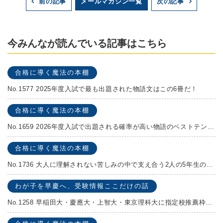
メールマガジン一覧
前の記事
次の記事
今みんなが読んでいる記事はこちら
合格に導く魔法の本棚
No.1577 2025年度入試で最も出題された物語文はこの6冊だ！
合格に導く魔法の本棚
No.1659 2026年度入試で出題される確率が高い物語のベストテンを発表します！
合格に導く魔法の本棚
No.1736 大人に理解されない苦しみの中で支え合う2人の5年生の成長物語！『夏の迷子』村上しいこ
わが子を早慶へ、受験情報ここだけの話
No.1258 早稲田大・慶應大・上智大・東京理科大に指定校推薦枠がある学校