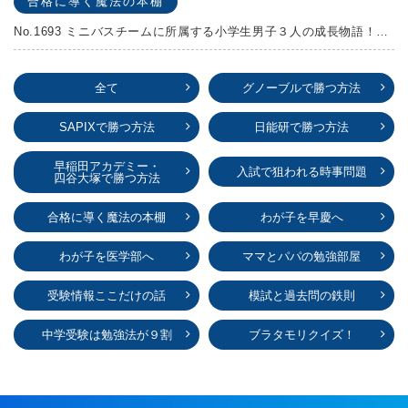
合格に導く魔法の本棚
No.1693 ミニバスチームに所属する小学生男子３人の成長物語！『ポジション！』高田由紀子 予想問題付き！
全て
グノーブルで勝つ方法
SAPIXで勝つ方法
日能研で勝つ方法
早稲田アカデミー・
入試で狙われる時事問題
四谷大塚で勝つ方法
合格に導く魔法の本棚
わが子を早慶へ
わが子を医学部へ
ママとパパの勉強部屋
受験情報ここだけの話
模試と過去問の鉄則
中学受験は勉強法が９割
ブラタモリクイズ！