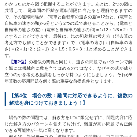
かかったのかを図で把握することができます。あとは、2つの図に
共通して、電車間の距離が運転間隔に当たると理解できますの
で、その運転間隔が、(電車と自転車の速さの差)×12分と、(電車と
自転車の速さの和)×6分という2つの式で表せることから、(電車と
自転車の速さの差)：(電車と自転車の速さの和)＝1/12：1/6＝2：1
とすることができます。最後は、比の和差算の考え方（消去算の
考え方でも解くことができます）で、(電車の速さ)：(自転車の速
さ)＝(2＋1)÷2：(2－1)÷2＝1.5：0.5＝3：1と求めることができま
す。
【第2位】
の相似の関係と同じく、速さの問題でもパターンで解
く際には機械的に数を当てはめるのではなく、なぜその式が成り
立つのかを考える意識をしっかり持つようにしましょう。それが6
年算数の応用問題を解く際の重要な前提条件となります。
【第4位 場合の数：難問に対応できるように、複数の
解法を身につけておきましょう！】
場合の数の問題では、解き方を1つに限定せずに、問題内容に応
じた解き方のパターンを覚えておけば、難度が高い問題でも正解
できる可能性が一気に高くなります。
例えば、新出テーマの「道順の応用」の問題は、マス目で示さ