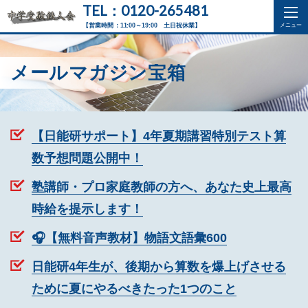
TEL：0120-265481
【営業時間：11:00～19:00 土日祝休業】
メールマガジン宝箱
【日能研サポート】4年夏期講習特別テスト算
数予想問題公開中！
塾講師・プロ家庭教師の方へ、あなた史上最高
時給を提示します！
🎧【無料音声教材】物語文語彙600
日能研4年生が、後期から算数を爆上げさせる
ために夏にやるべきたった1つのこと