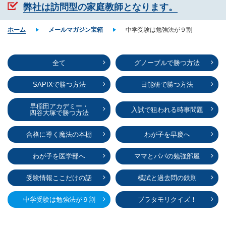
弊社は訪問型の家庭教師となります。
ホーム
メールマガジン宝箱
中学受験は勉強法が９割
全て
グノーブルで勝つ方法
SAPIXで勝つ方法
日能研で勝つ方法
早稲田アカデミー・
入試で狙われる時事問題
四谷大塚で勝つ方法
合格に導く魔法の本棚
わが子を早慶へ
わが子を医学部へ
ママとパパの勉強部屋
受験情報ここだけの話
模試と過去問の鉄則
中学受験は勉強法が９割
ブラタモリクイズ！