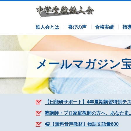
サピックスコース
日能研コース
栄光ゼミナールコース
各塾併用
鉄人会とは
喜びの声
合格実績
指
メールマガジン
【日能研サポート】4年夏期講習特別テ
塾講師・プロ家庭教師の方へ、あなた史
🎧【無料音声教材】物語文語彙600