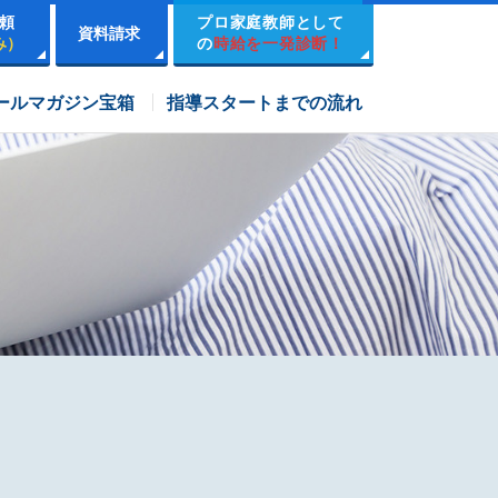
頼
プロ家庭教師として
資料請求
み）
の
時給を一発診断！
市進学院コース
ールマガジン宝箱
指導スタートまでの流れ