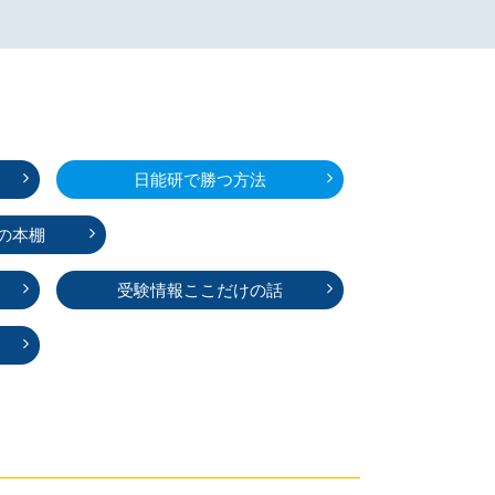
日能研で勝つ方法
の本棚
受験情報ここだけの話