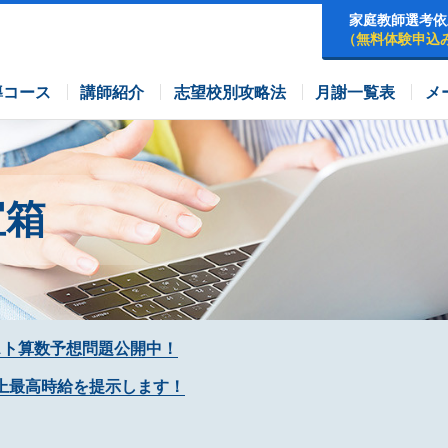
家庭教師選考依
（無料体験申込
早稲田アカデミーコース
四谷大塚コース
コース
導コース
講師紹介
志望校別攻略法
月謝一覧表
メ
宝箱
スト算数予想問題公開中！
上最高時給を提示します！