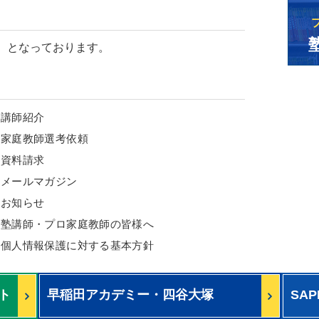
）となっております。
講師紹介
家庭教師選考依頼
資料請求
メールマガジン
お知らせ
塾講師・プロ家庭教師の皆様へ
個人情報保護に対する基本方針
ト
早稲田アカデミー・四谷大塚
SA
を無料で公開中！
を無
公開組分けテスト算数予想問題
組分
Copyright ©LB corporation All Rights Reserved..