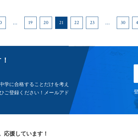
0
19
20
21
22
23
30
す！
中学に合格することだけを考え
ひご登録ください！メールアド
。応援しています！