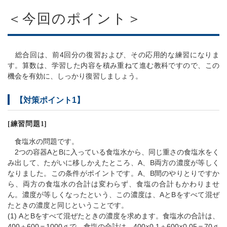
＜今回のポイント＞
総合回は、前4回分の復習および、その応用的な練習になりま
す。算数は、学習した内容を積み重ねて進む教科ですので、この
機会を有効に、しっかり復習しましょう。
【対策ポイント1】
[練習問題1]
食塩水の問題です。
2つの容器AとBに入っている食塩水から、同じ重さの食塩水をく
み出して、たがいに移しかえたところ、A、B両方の濃度が等しく
なりました。この条件がポイントです。A、B間のやりとりですか
ら、両方の食塩水の合計は変わらず、食塩の合計もかわりませ
ん。濃度が等しくなったという、この濃度は、AとBをすべて混ぜ
たときの濃度と同じということです。
(1) AとBをすべて混ぜたときの濃度を求めます。食塩水の合計は、
400＋600＝1000ｇで、食塩の合計は、400×0.1＋600×0.05＝70ｇ