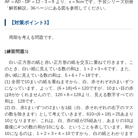
AF＝AD－DF＝12－3＝9 より、x＝9cmです。予習シリーズ別冊
「解答解説」36ページにある図を参照してください。
【対策ポイント3】
周期を考える問題です。
[練習問題5]
白い正方形の紙と赤い正方形の紙を交互に重ねて行きます。こ
のとき、白い紙に見えている数の和は、1＋2＋3＝6です。また、
赤い紙に見えている数の和は、5＋6＋7＝18です。
(1) 全部で10まいの紙を重ねますから、白、赤それぞれ5まいずつ
になっています。よって、(6＋18)×5＝120ですが、10まい目の赤
は8がかくれませんので、120＋8＝128より、見える数字すべての
和は、128です。
(2) 白、赤1まいずつの2まいを1組（白、赤それぞれの右下のマス
の数を除きます）として考えていきます。610÷(6＋18)＝25あまり
10となりますが、これは、白、赤の組が25組あり、あまりの10は
最後に4つの数の和が10になる、ということを表しています。和が
10になるのは、1＋2＋3＋4＝10ですから、白の紙とわかります