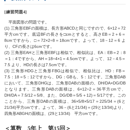
[練習問題4]
平面図形の問題です。
(1) 三角形EBFの面積は、長方形ABCDと同じですので、6×12＝72
平方cmです。底辺BFの長さを□cmとすると、高さEB＝2＋6＝
8cmですから、□＝72×2÷8＝18cmです。よって、18－12＝6 よ
り、CFの長さは6cmです。
(2) 三角形EAHと三角形EBFは相似で、相似比は、EA：EB＝2：8
＝1：4ですから、AH＝18÷4×1＝4.5cmです。よって、12－4.5＝
7.5 より、HDの長さは7.5cmです。
(3) 三角形HDGと三角形FBGは相似で、相似比は、HD：FB＝
7.5：18＝5：12ですから、DG：GBも、5：12です。三角形DAB
において、三角形DHGは、三角形DABの面積の、DH/DA×DG/DB
となります。三角形DABの面積は、6×12÷2＝36平方cmで、
DH/DA＝7.5/12＝5/8、また、DG/DB＝5/5＋12)＝5/17です。この
ことから、三角形DABの面積は、36×5/8×5/17＝225/34＝(6と
21/34)平方cmです。よって、36－(6と21/34)＝(29と13/34)より、
四角形ABGHの面積は、(29と13/34) 平方cmです。
＜算数 5年上 第15回＞