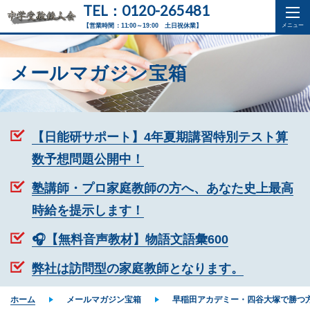
TEL：0120-265481
【営業時間：11:00～19:00 土日祝休業】
メールマガジン宝箱
【日能研サポート】4年夏期講習特別テスト算
数予想問題公開中！
塾講師・プロ家庭教師の方へ、あなた史上最高
時給を提示します！
🎧【無料音声教材】物語文語彙600
弊社は訪問型の家庭教師となります。
ホーム
メールマガジン宝箱
早稲田アカデミー・四谷大塚で勝つ