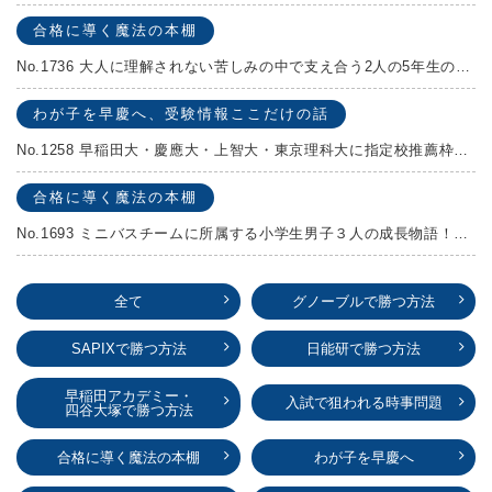
合格に導く魔法の本棚
No.1736 大人に理解されない苦しみの中で支え合う2人の5年生の成長物語！『夏の迷子』村上しいこ
わが子を早慶へ、受験情報ここだけの話
No.1258 早稲田大・慶應大・上智大・東京理科大に指定校推薦枠がある学校
合格に導く魔法の本棚
No.1693 ミニバスチームに所属する小学生男子３人の成長物語！『ポジション！』高田由紀子 予想問題付き！
全て
グノーブルで勝つ方法
SAPIXで勝つ方法
日能研で勝つ方法
早稲田アカデミー・
入試で狙われる時事問題
四谷大塚で勝つ方法
合格に導く魔法の本棚
わが子を早慶へ