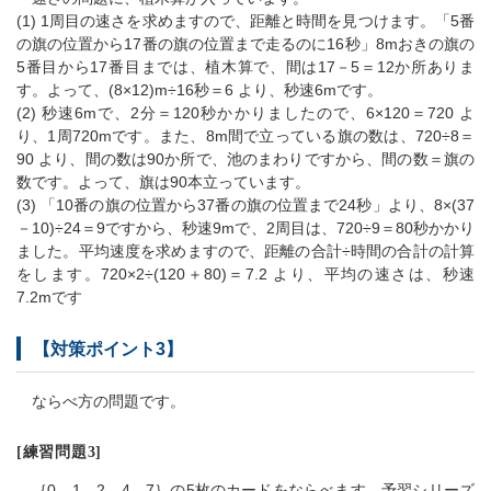
(1) 1周目の速さを求めますので、距離と時間を見つけます。「5番
の旗の位置から17番の旗の位置まで走るのに16秒」8mおきの旗の
5番目から17番目までは、植木算で、間は17－5＝12か所ありま
す。よって、(8×12)m÷16秒＝6 より、秒速6mです。
(2) 秒速6mで、2分＝120秒かかりましたので、6×120＝720 よ
り、1周720mです。また、8m間で立っている旗の数は、720÷8＝
90 より、間の数は90か所で、池のまわりですから、間の数＝旗の
数です。よって、旗は90本立っています。
(3) 「10番の旗の位置から37番の旗の位置まで24秒」より、8×(37
－10)÷24＝9ですから、秒速9mで、2周目は、720÷9＝80秒かかり
ました。平均速度を求めますので、距離の合計÷時間の合計の計算
をします。720×2÷(120＋80)＝7.2 より、平均の速さは、秒速
7.2mです
【対策ポイント3】
ならべ方の問題です。
[練習問題3]
｛0、1、2、4、7｝の5枚のカードをならべます。予習シリーズ