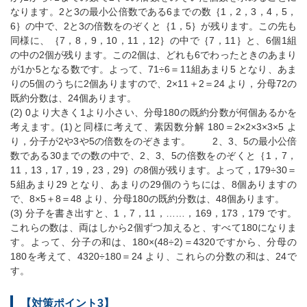
なります。2と3の最小公倍数である6までの数｛1，2，3，4，5，
6｝の中で、2と3の倍数をのぞくと｛1，5｝が残ります。この先も
同様に、｛7，8，9，10，11，12｝の中で｛7，11｝と、6個1組
の中の2個が残ります。この2個は、どれも6でわったときのあまり
が1か5となる数です。よって、71÷6＝11組あまり5 となり、あま
りの5個のうちに2個ありますので、2×11＋2＝24 より，分母72の
既約分数は、24個あります。
(2) 0より大きく1より小さい、分母180の既約分数が何個あるかを
考えます。(1)と同様に考えて、素因数分解 180＝2×2×3×3×5 よ
り，分子が2や3や5の倍数をのぞきます。 2、3、5の最小公倍
数である30までの数の中で、2、3、5の倍数をのぞくと｛1，7，
11，13，17，19，23，29｝の8個が残ります。よって，179÷30＝
5組あまり29 となり、あまりの29個のうちには、8個ありますの
で、8×5＋8＝48 より、分母180の既約分数は、48個あります。
(3) 分子を書き出すと、1，7，11，……，169，173，179 です。
これらの数は、両はしから2個ずつ加えると、すべて180になりま
す。よって、分子の和は、180×(48÷2)＝4320ですから、分母の
180を考えて、4320÷180＝24 より、これらの分数の和は、24で
す。
【対策ポイント3】