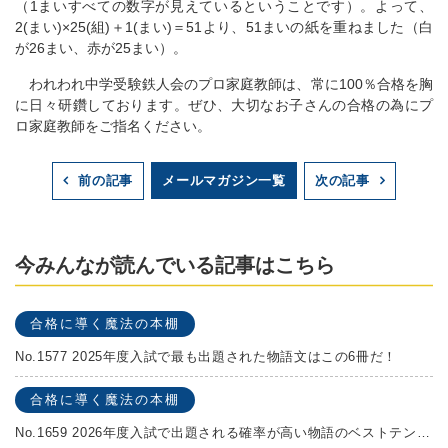
（1まいすべての数字が見えているということです）。よって、
2(まい)×25(組)＋1(まい)＝51より、51まいの紙を重ねました（白
が26まい、赤が25まい）。
われわれ中学受験鉄人会のプロ家庭教師は、常に100％合格を胸
に日々研鑽しております。ぜひ、大切なお子さんの合格の為にプ
ロ家庭教師をご指名ください。
メールマガジン一覧
前の記事
次の記事
今みんなが読んでいる記事はこちら
合格に導く魔法の本棚
No.1577 2025年度入試で最も出題された物語文はこの6冊だ！
合格に導く魔法の本棚
No.1659 2026年度入試で出題される確率が高い物語のベストテンを発表します！