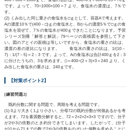
です。よって、70÷1000×100＝7 より、食塩水の濃度は、7％で
す。
(2) くみ出した同じ重さの食塩水を□ｇとして、容器Aで考えます。
Aの濃度10％で(400－□)ｇの食塩水と、Bからの濃度5％で□ｇの食
塩水を混ぜて、7％の食塩水が400ｇできたことになります。予習
シリーズ別冊「解答と解説」79ページの面積図を参照して下さ
い。図のアとイの面積は等しいですから、食塩水の重さの比は、
濃度の差の逆比になります。 食塩水の重さの比は、1/(10－
7)：1/(7－5)＝2：3 です。よって、Aの食塩水は合計400ｇを2：3
に分けたうちの、3を求めます。□＝400÷(2＋3)×3＝240 より、く
み出した食塩水の重さは、240ｇです。
【対策ポイント2】
[練習問題2]
既約分数に関する問題で、周期を考える問題です。
(1) 0より大きく1より小さい、分母72の既約分数が何個あるかを考
えます。72を素因数分解すると、72＝2×2×2×3×3 ですので、分子
が2や3の倍数のとき約分できてしまいます。したがって、(分子
が)1から71までの数で2や3の倍数をのぞいた個数を求めることに