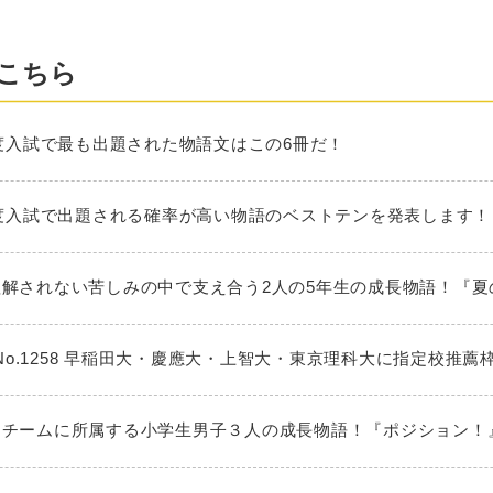
こちら
025年度入試で最も出題された物語文はこの6冊だ！
026年度入試で出題される確率が高い物語のベストテンを発表します！
大人に理解されない苦しみの中で支え合う2人の5年生の成長物語！『
No.1258 早稲田大・慶應大・上智大・東京理科大に指定校推薦
ミニバスチームに所属する小学生男子３人の成長物語！『ポジション