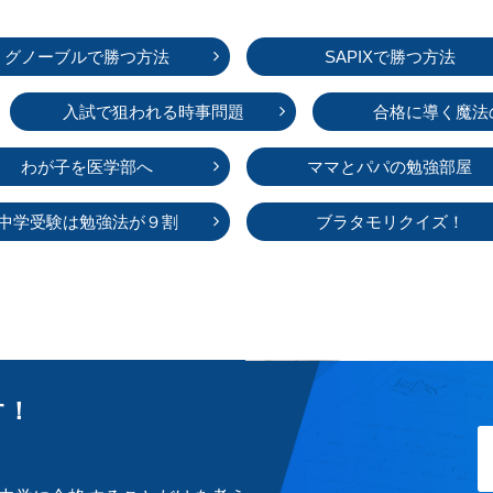
グノーブルで勝つ方法
SAPIXで勝つ方法
入試で狙われる時事問題
合格に導く魔法
わが子を医学部へ
ママとパパの勉強部屋
中学受験は勉強法が９割
ブラタモリクイズ！
す！