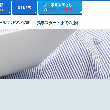
頼
プロ家庭教師として
資料請求
み）
の
時給を一発診断！
市進学院コース
ールマガジン宝箱
指導スタートまでの流れ