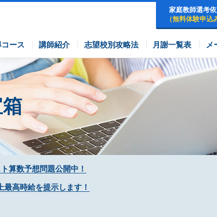
家庭教師選考依
（無料体験申込
早稲田アカデミーコース
四谷大塚コース
コース
導コース
講師紹介
志望校別攻略法
月謝一覧表
メ
宝箱
スト算数予想問題公開中！
上最高時給を提示します！