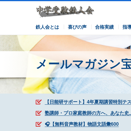
サピックスコース
日能研コース
栄光ゼミナールコース
各塾併用
鉄人会とは
喜びの声
合格実績
指
メールマガジン
【日能研サポート】4年夏期講習特別テ
塾講師・プロ家庭教師の方へ、あなた史
🎧【無料音声教材】物語文語彙600