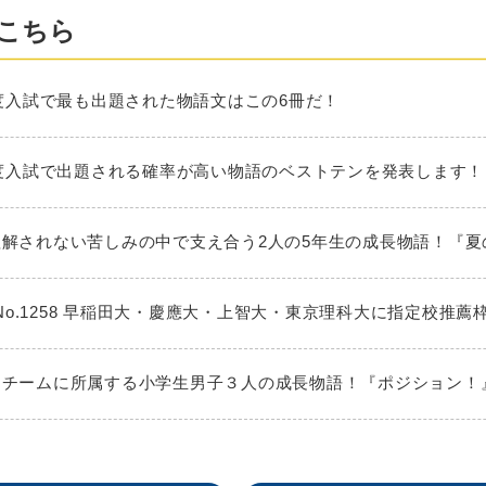
こちら
025年度入試で最も出題された物語文はこの6冊だ！
026年度入試で出題される確率が高い物語のベストテンを発表します！
大人に理解されない苦しみの中で支え合う2人の5年生の成長物語！『
No.1258 早稲田大・慶應大・上智大・東京理科大に指定校推薦
ミニバスチームに所属する小学生男子３人の成長物語！『ポジション