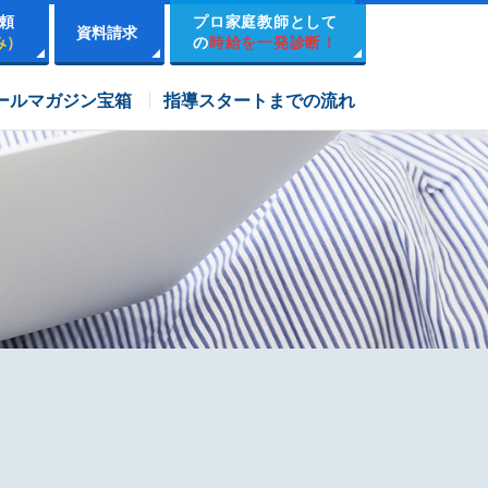
頼
プロ家庭教師として
資料請求
み）
の
時給を一発診断！
市進学院コース
ールマガジン宝箱
指導スタートまでの流れ