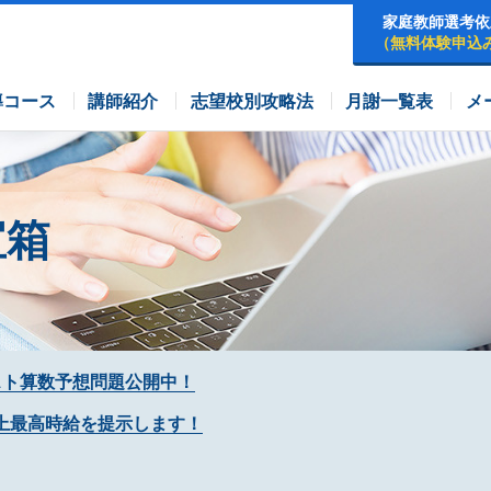
家庭教師選考依
（無料体験申込
早稲田アカデミーコース
四谷大塚コース
コース
導コース
講師紹介
志望校別攻略法
月謝一覧表
メ
宝箱
スト算数予想問題公開中！
上最高時給を提示します！