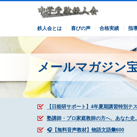
サピックスコース
日能研コース
栄光ゼミナールコース
各塾併用
鉄人会とは
喜びの声
合格実績
指
メールマガジン
【日能研サポート】4年夏期講習特別テ
塾講師・プロ家庭教師の方へ、あなた史
🎧【無料音声教材】物語文語彙600