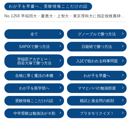
わが子を早慶へ、受験情報ここだけの話
No.1258 早稲田大・慶應大・上智大・東京理科大に指定校推薦枠がある学校
全て
グノーブルで勝つ方法
SAPIXで勝つ方法
日能研で勝つ方法
早稲田アカデミー・
入試で狙われる時事問題
四谷大塚で勝つ方法
合格に導く魔法の本棚
わが子を早慶へ
わが子を医学部へ
ママとパパの勉強部屋
受験情報ここだけの話
模試と過去問の鉄則
中学受験は勉強法が９割
ブラタモリクイズ！