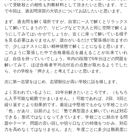
いて受験校との相性も判断材料として頂きたいと思います。そこ
で今回は、過去問演習の大切さについてお話したいと思います。
まず、過去問を解く場所ですが、自室に一人で解くとリラックス
して解いてしまうので、リビングなどで大人と同じ空間で解くよ
うにしてみてはいかがでしょうか。近くに座って解いている様子
を見る必要はありませんが、誰かがいるだけで緊張感が出ますの
で、少しはテストに近い精神状態で解くことになると思います。
このように緊張した中で合格最低点を越えることが出来ていれ
ば、自信を持っていいでしょう。年内の段階で5年分ほどの問題を
解いてみて、ほぼ合格者平均点付近の点数が取れるようでした
ら、その学校を「押さえ」と考えてよいと思います。
次に第一志望をはじめ、志望順位が高い学校に話を移します。
よく言われているように、10年分解きたいところです。（もちろ
ん入手可能な範囲でかまいません。）可能であれば、2回、3回と
繰り返すとより効果的です。最近は中堅校でもかなり学校ごとの
「色」があり、以前のように「塾で典型題さえ解いていれば対応
できる」形式ではなくなってきています。学校ごとに頻出する問
題やテーマ、問題の言い回しや切り口などの特徴をつかみ、対応
力を高めなくてはなりません。また、年度ごとに多少は難易度に