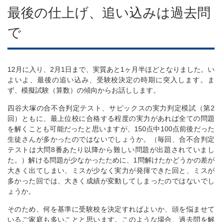
最後の仕上げ、追い込みは過去問
で
12月に入り、2月1日まで、実質あと1ヶ月半ほどとなりました。い
よいよ、最後の追い込み、受験校決定の時期に突入します。ま
ず、模擬試験（算数）の傾向からお話しします。
四谷大塚の合不合判定テスト、サピックスの実力判定模試（第2
回）ともに、最上位校に合格する程度の実力があれば全ての問題
を解くことも可能だったと思いますが、150点中100点前後だった
生徒さんが多かったのではないでしょうか。（毎回、合不合判定
テストは大問8番あたり以降から難しい問題が出題されていまし
た。）解ける問題が少なかったために、1問解けたかどうかの差が
大きく出てしまい、ミスが少なく実力が発揮できた回と、ミスが
多かった回では、大きく成績が変動してしまったのではないでし
ょうか。
そのため、何を基準に受験校を決定すればよいか、頭を悩ませて
いるご家庭も多いことと思います。このような場合、過去問を解