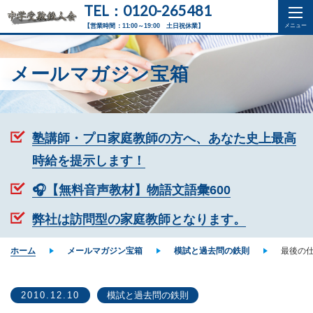
TEL：0120-265481
【営業時間：11:00～19:00 土日祝休業】
メールマガジン宝箱
塾講師・プロ家庭教師の方へ、あなた史上最高
時給を提示します！
🎧【無料音声教材】物語文語彙600
弊社は訪問型の家庭教師となります。
ホーム
メールマガジン宝箱
模試と過去問の鉄則
最後の
2010.12.10
模試と過去問の鉄則