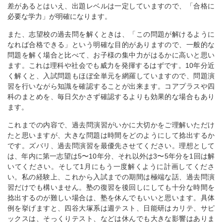
差があるとはいえ、出題レベルは一定していますので、「合格に
必要な学力」が明確になります。
また、志望校の過去問を解くときは、「この問題が解けるように
なれば合格できる」という明確な目的がありますので、一般的な
問題を解く場合と比べて、お子様の集中力がはるかに高いと思い
ます。これは理科や社会でも威力を発揮するはずです。10年分近
く解くと、入試問題もほぼ全単元を網羅していますので、問題演
習を行いながら知識を確認することが出来ます。コアプラスや四
科のまとめを、毎日欠かさず確認するよりも効果的な場合もあり
ます。
これまでの内容で、過去問演習がいかに大切かをご理解いただけ
たと思いますが、大きな問題は時間をどのようにして捻出するか
です。ズバリ、過去問演習を最優先させてください。理想として
は、年内に第一志望は5〜10年分、それ以外は3〜5年分を1回は解
いてください。そして1月にもう一度解くように計画してくださ
い。私の経験上、これから入試までの期間は極端な話、過去問演
習だけでも構いません。塾の復習を後回しにしても十分な時間を
捻出するのが難しい場合は、塾を休んでもいいと思います。具体
例を挙げますと、四谷大塚系は週テスト、日能研はカリテ、サピ
ックスは、そっくりテスト、などは休んでも大きな影響はありま