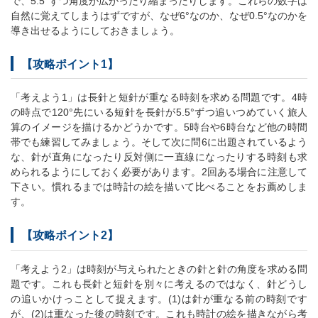
で、5.5°ずつ角度が広がったり縮まったりします。これらの数字は
自然に覚えてしまうはずですが、なぜ6°なのか、なぜ0.5°なのかを
導き出せるようにしておきましょう。
【攻略ポイント1】
「考えよう1」は長針と短針が重なる時刻を求める問題です。4時
の時点で120°先にいる短針を長針が5.5°ずつ追いつめていく旅人
算のイメージを描けるかどうかです。5時台や6時台など他の時間
帯でも練習してみましょう。そして次に問6に出題されているよう
な、針が直角になったり反対側に一直線になったりする時刻も求
められるようにしておく必要があります。2回ある場合に注意して
下さい。慣れるまでは時計の絵を描いて比べることをお薦めしま
す。
【攻略ポイント2】
「考えよう2」は時刻が与えられたときの針と針の角度を求める問
題です。これも長針と短針を別々に考えるのではなく、針どうし
の追いかけっことして捉えます。(1)は針が重なる前の時刻です
が、(2)は重なった後の時刻です。これも時計の絵を描きながら考