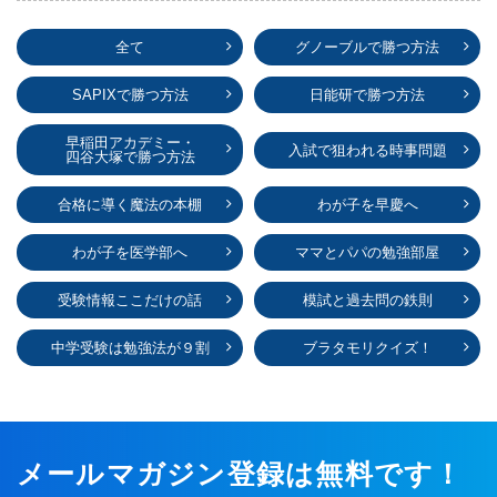
全て
グノーブルで勝つ方法
SAPIXで勝つ方法
日能研で勝つ方法
早稲田アカデミー・
入試で狙われる時事問題
四谷大塚で勝つ方法
合格に導く魔法の本棚
わが子を早慶へ
わが子を医学部へ
ママとパパの勉強部屋
受験情報ここだけの話
模試と過去問の鉄則
中学受験は勉強法が９割
ブラタモリクイズ！
メールマガジン登録は無料です！