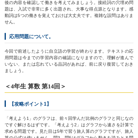
後の内容を確認して働きを考えてみましょう。接続詞の穴埋め問
題は、入試で非常に多く出題され、大事な得点源となります。感
動詞は5つの働きを覚えておけば大丈夫です。複雑な設問はありま
せん。
応用問題について。
今回で前述したように自立語の学習が終わります。テキストの応
用問題は今までの学習内容の確認になりますので、理解が進んで
いない、または忘れている品詞があれば、前に戻り復習しておき
ましょう。
＜4年生 算数 第14回＞
【攻略ポイント1】
「考えよう1」のグラフは、前々回学んだ比例のグラフと同じなの
ですぐ解けるはずです。「考えよう2」はグラフから速さを計算で
求める問題です。見た目は5年で習う旅人算のグラフですが、旅人
算の公式は使いません。問3、問5はグラフから動きを読みとる問