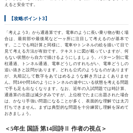
えると安全です。
【攻略ポイント3】
「考えよう3」から通過算です。電車のように長い乗り物が動く場
合は、最前部や最後尾など一ヶ所に注目して考えるのが基本で
す。ここでも時計算と同様に、電車やトンネルの絵を描いて目で
見て考える方法が有効です。テキストに図が載っていますが、何
もない状態から自力で描けるようにしましょう。パターン別に電
柱通過、トンネル通過、電車どうしのすれちがい、電車どうしの
追い抜きと設問があります。どれも公式のようなものがあります
が、丸暗記して数字をあてはめるような解き方はよくありませ
ん。問14や問16のようにトンネルの途中にいる状態を考える問題
で手も足も出なくなります。なお、近年の入試問題では時計算、
通過算の出題は減少ぎみですが、上位校でたまに出題された場合
は、かなり手強い問題になることが多く、表面的な理解では太刀
打ちできません。まずは典型的な問題を十分練習し理解を深めて
おきましょう。
＜5年生 国語 第14回詩Ⅱ 作者の視点＞