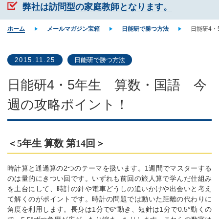
弊社は訪問型の家庭教師となります。
ホーム
メールマガジン宝箱
日能研で勝つ方法
日能研4・
2015.11.25
日能研で勝つ方法
日能研4・5年生 算数・国語 今
週の攻略ポイント！
＜5年生 算数 第14回＞
時計算と通過算の2つのテーマを扱います。1週間でマスターする
のは量的にきつい回です。いずれも前回の旅人算で学んだ仕組み
を土台にして、時計の針や電車どうしの追いかけや出会いと考え
て解くのがポイントです。時計の問題では動いた距離の代わりに
角度を利用します。長身は1分で6°動き、短針は1分で0.5°動くの