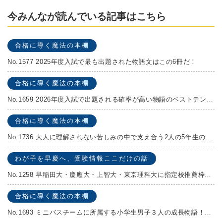
今みんなが読んでいる記事はこちら
合格に導く魔法の本棚
No.1577 2025年度入試で最も出題された物語文はこの6冊だ！
合格に導く魔法の本棚
No.1659 2026年度入試で出題される確率が高い物語のベストテンを発表します！
合格に導く魔法の本棚
No.1736 大人に理解されない苦しみの中で支え合う2人の5年生の成長物語！『夏の迷子』村上しいこ
わが子を早慶へ、受験情報ここだけの話
No.1258 早稲田大・慶應大・上智大・東京理科大に指定校推薦枠がある学校
合格に導く魔法の本棚
No.1693 ミニバスチームに所属する小学生男子３人の成長物語！『ポジション！』高田由紀子 予想問題付き！