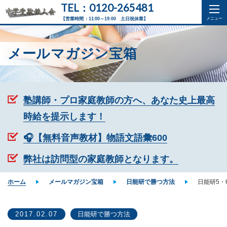
TEL：0120-265481
【営業時間：11:00～19:00 土日祝休業】
メールマガジン宝箱
塾講師・プロ家庭教師の方へ、あなた史上最高
時給を提示します！
🎧【無料音声教材】物語文語彙600
弊社は訪問型の家庭教師となります。
ホーム
メールマガジン宝箱
日能研で勝つ方法
日能研5・
2017.02.07
日能研で勝つ方法