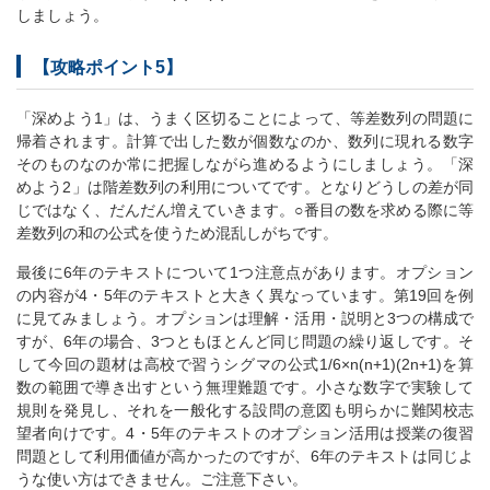
しましょう。
【攻略ポイント5】
「深めよう1」は、うまく区切ることによって、等差数列の問題に
帰着されます。計算で出した数が個数なのか、数列に現れる数字
そのものなのか常に把握しながら進めるようにしましょう。「深
めよう2」は階差数列の利用についてです。となりどうしの差が同
じではなく、だんだん増えていきます。○番目の数を求める際に等
差数列の和の公式を使うため混乱しがちです。
最後に6年のテキストについて1つ注意点があります。オプション
の内容が4・5年のテキストと大きく異なっています。第19回を例
に見てみましょう。オプションは理解・活用・説明と3つの構成で
すが、6年の場合、3つともほとんど同じ問題の繰り返しです。そ
して今回の題材は高校で習うシグマの公式1/6×n(n+1)(2n+1)を算
数の範囲で導き出すという無理難題です。小さな数字で実験して
規則を発見し、それを一般化する設問の意図も明らかに難関校志
望者向けです。4・5年のテキストのオプション活用は授業の復習
問題として利用価値が高かったのですが、6年のテキストは同じよ
うな使い方はできません。ご注意下さい。