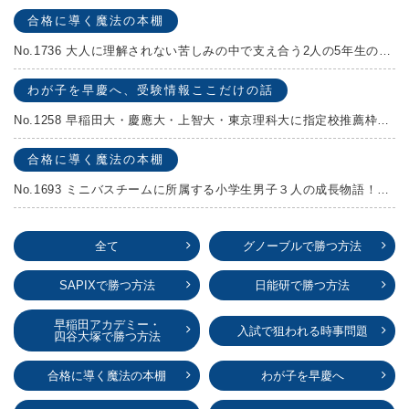
合格に導く魔法の本棚
No.1736 大人に理解されない苦しみの中で支え合う2人の5年生の成長物語！『夏の迷子』村上しいこ
わが子を早慶へ、受験情報ここだけの話
No.1258 早稲田大・慶應大・上智大・東京理科大に指定校推薦枠がある学校
合格に導く魔法の本棚
No.1693 ミニバスチームに所属する小学生男子３人の成長物語！『ポジション！』高田由紀子 予想問題付き！
全て
グノーブルで勝つ方法
SAPIXで勝つ方法
日能研で勝つ方法
早稲田アカデミー・
入試で狙われる時事問題
四谷大塚で勝つ方法
合格に導く魔法の本棚
わが子を早慶へ