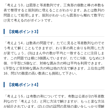
「考えよう3」は図形と等差数列です。三角形の個数と棒の本数を
表で整理すると規則的に増えることがわかります。あとは数列の
問題として処理します。規則がわかったら図形から離れて数字だ
け見て考えるのがポイントです。
【攻略ポイント3】
「考えよう4」は数表の問題です。たてに見ると等差数列なのでそ
う考えて解くこともできますが、わり算の商と余りを利用した方
が楽でしょう。(3)はまん中の数が平均と一致することに注目しま
す。この問題では横に3個囲んでいますが、たてに5個、ななめに3
個、十字型に5個など、対称な囲み方の時は平均を利用できます。
L字型など非対称な囲み方の時は他の方法で解きます。上位生は問
16、問17の難度の高い数表にも挑戦して下さい。
【攻略ポイント4】
「考えよう5」は奇数の和についてです。奇数は公差が2の等差数
列なので「考えよう2」と同じ方法で解けますが、もっと楽な方法
が紹介されています。(2)と(3)の設問の意味の違いをしっかり理解